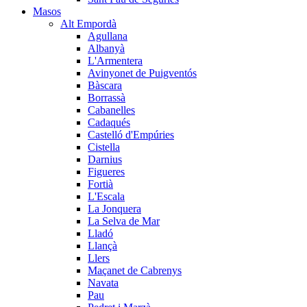
Masos
Alt Empordà
Agullana
Albanyà
L'Armentera
Avinyonet de Puigventós
Bàscara
Borrassà
Cabanelles
Cadaqués
Castelló d'Empúries
Cistella
Darnius
Figueres
Fortià
L'Escala
La Jonquera
La Selva de Mar
Lladó
Llançà
Llers
Maçanet de Cabrenys
Navata
Pau