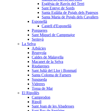
Església de Ravós del Terri
Sant Esteve de Sords
Santa Eulàlia de Pujals dels Pagesos
Santa Maria de Pujals dels Cavallers
Esponellà
Castell d'Esponellà
Porqueres
Sant Miquel de Campmajor
Serinyà
La Selva
Arbúcies
Brunyola
Caldes de Malavella
Maçanet de la Selva
Riudarenes
Sant Julià del Llor i Bonmatí
Santa Coloma de Farners
Susqueda
Vidreres
Tossa de Mar
El Ripollès
Camprodon
Ripoll
Sant Joan de les Abadesses
Sant Pau de Segúries