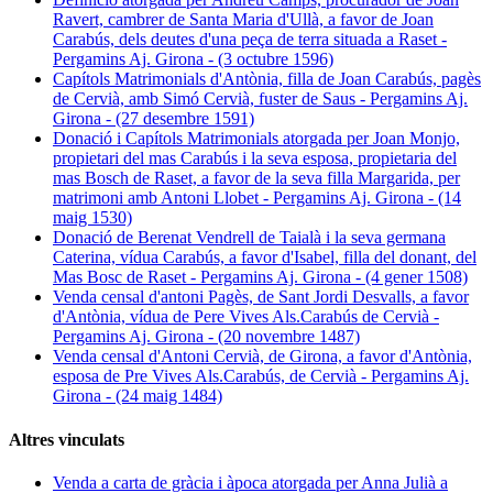
Ravert, cambrer de Santa Maria d'Ullà, a favor de Joan
Carabús, dels deutes d'una peça de terra situada a Raset -
Pergamins Aj. Girona - (3 octubre 1596)
Capítols Matrimonials d'Antònia, filla de Joan Carabús, pagès
de Cervià, amb Simó Cervià, fuster de Saus - Pergamins Aj.
Girona - (27 desembre 1591)
Donació i Capítols Matrimonials atorgada per Joan Monjo,
propietari del mas Carabús i la seva esposa, propietaria del
mas Bosch de Raset, a favor de la seva filla Margarida, per
matrimoni amb Antoni Llobet - Pergamins Aj. Girona - (14
maig 1530)
Donació de Berenat Vendrell de Taialà i la seva germana
Caterina, vídua Carabús, a favor d'Isabel, filla del donant, del
Mas Bosc de Raset - Pergamins Aj. Girona - (4 gener 1508)
Venda censal d'antoni Pagès, de Sant Jordi Desvalls, a favor
d'Antònia, vídua de Pere Vives Als.Carabús de Cervià -
Pergamins Aj. Girona - (20 novembre 1487)
Venda censal d'Antoni Cervià, de Girona, a favor d'Antònia,
esposa de Pre Vives Als.Carabús, de Cervià - Pergamins Aj.
Girona - (24 maig 1484)
Altres vinculats
Venda a carta de gràcia i àpoca atorgada per Anna Julià a