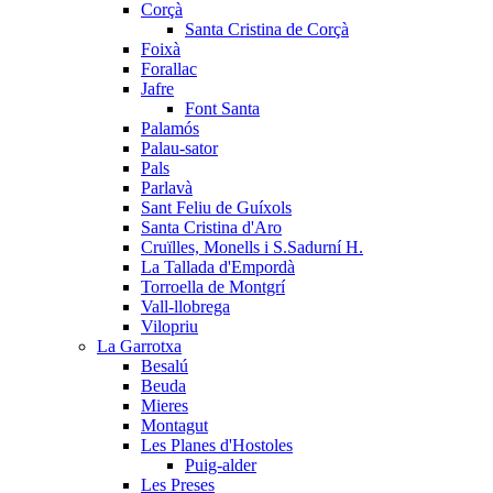
Corçà
Santa Cristina de Corçà
Foixà
Forallac
Jafre
Font Santa
Palamós
Palau-sator
Pals
Parlavà
Sant Feliu de Guíxols
Santa Cristina d'Aro
Cruïlles, Monells i S.Sadurní H.
La Tallada d'Empordà
Torroella de Montgrí
Vall-llobrega
Vilopriu
La Garrotxa
Besalú
Beuda
Mieres
Montagut
Les Planes d'Hostoles
Puig-alder
Les Preses