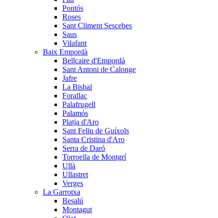
Pontós
Roses
Sant Climent Sescebes
Saus
Vilafant
Baix Empordà
Bellcaire d'Empordà
Sant Antoni de Calonge
Jafre
La Bisbal
Forallac
Palafrugell
Palamós
Platja d'Aro
Sant Feliu de Guíxols
Santa Cristina d'Aro
Serra de Daró
Torroella de Montgrí
Ullà
Ullastret
Verges
La Garrotxa
Besalú
Montagut