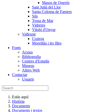
Masos de Querós
Sant Julià del Llor
Santa Coloma de Farners
Sils
Tossa de Mar
Vidreres
Vilobí d'Onyar
Vallespir
Costoja
Moreillàs i les Illes
Fonts
Arxius
Bibliografia
Centres d'Estudis
Museus
Altres Web
Contactar
Usuaris
Estàs aquí:
Història
Documents
Documents i textos