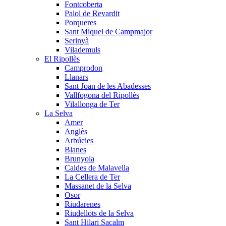
Fontcoberta
Palol de Revardit
Porqueres
Sant Miquel de Campmajor
Serinyà
Vilademuls
El Ripollès
Camprodon
Llanars
Sant Joan de les Abadesses
Vallfogona del Ripollès
Vilallonga de Ter
La Selva
Amer
Anglès
Arbúcies
Blanes
Brunyola
Caldes de Malavella
La Cellera de Ter
Massanet de la Selva
Osor
Riudarenes
Riudellots de la Selva
Sant Hilari Sacalm