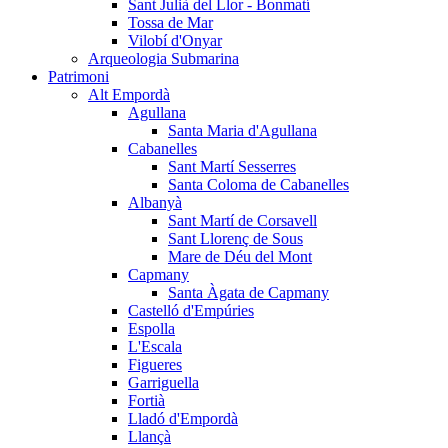
Sant Julià del Llor - Bonmatí
Tossa de Mar
Vilobí d'Onyar
Arqueologia Submarina
Patrimoni
Alt Empordà
Agullana
Santa Maria d'Agullana
Cabanelles
Sant Martí Sesserres
Santa Coloma de Cabanelles
Albanyà
Sant Martí de Corsavell
Sant Llorenç de Sous
Mare de Déu del Mont
Capmany
Santa Àgata de Capmany
Castelló d'Empúries
Espolla
L'Escala
Figueres
Garriguella
Fortià
Lladó d'Empordà
Llançà