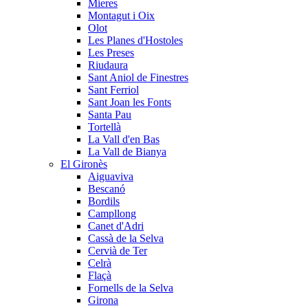
Mieres
Montagut i Oix
Olot
Les Planes d'Hostoles
Les Preses
Riudaura
Sant Aniol de Finestres
Sant Ferriol
Sant Joan les Fonts
Santa Pau
Tortellà
La Vall d'en Bas
La Vall de Bianya
El Gironès
Aiguaviva
Bescanó
Bordils
Campllong
Canet d'Adri
Cassà de la Selva
Cervià de Ter
Celrà
Flaçà
Fornells de la Selva
Girona