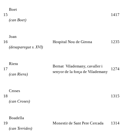
Boet
15
1417
(can Boet)
Joan
16
Hospital Nou de Girona
1235
(desaparegut s. XVI)
Riera
Bernat Vilademany, cavaller i
17
1274
senyor de la força de Vilademany
(can Riera)
Croses
18
1315
(can Croses)
Boadella
19
Monestir de Sant Pere Cercada
1314
(can Terrides)