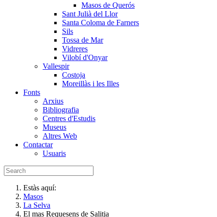
Masos de Querós
Sant Julià del Llor
Santa Coloma de Farners
Sils
Tossa de Mar
Vidreres
Vilobí d'Onyar
Vallespir
Costoja
Moreillàs i les Illes
Fonts
Arxius
Bibliografia
Centres d'Estudis
Museus
Altres Web
Contactar
Usuaris
Estàs aquí:
Masos
La Selva
El mas Requesens de Salitja