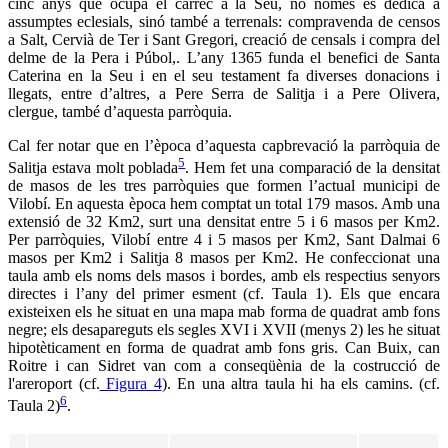
cinc anys que ocupa el càrrec a la Seu, no només es dedica a
assumptes eclesials, sinó també a terrenals: compravenda de censos
a Salt, Cervià de Ter i Sant Gregori, creació de censals i compra del
delme de la Pera i Púbol,. L’any 1365 funda el benefici de Santa
Caterina en la Seu i en el seu testament fa diverses donacions i
llegats, entre d’altres, a Pere Serra de Salitja i a Pere Olivera,
clergue, també d’aquesta parròquia.
Cal fer notar que en l’època d’aquesta capbrevació la parròquia de
5
Salitja estava molt poblada
. Hem fet una comparació de la densitat
de masos de les tres parròquies que formen l’actual municipi de
Vilobí. En aquesta època hem comptat un total 179 masos. Amb una
extensió de 32 Km2, surt una densitat entre 5 i 6 masos per Km2.
Per parròquies, Vilobí entre 4 i 5 masos per Km2, Sant Dalmai 6
masos per Km2 i Salitja 8 masos per Km2. He confeccionat una
taula amb els noms dels masos i bordes, amb els respectius senyors
directes i l’any del primer esment (cf. Taula 1). Els que encara
existeixen els he situat en una mapa mab forma de quadrat amb fons
negre; els desapareguts els segles XVI i XVII (menys 2) les he situat
hipotèticament en forma de quadrat amb fons gris. Can Buix, can
Roitre i can Sidret van com a conseqüènia de la costrucció de
l'areroport (cf.
Figura 4
). En una altra taula hi ha els camins. (cf.
6
Taula 2)
.