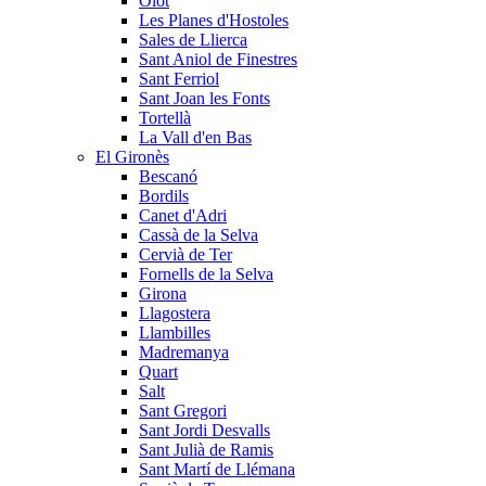
Olot
Les Planes d'Hostoles
Sales de Llierca
Sant Aniol de Finestres
Sant Ferriol
Sant Joan les Fonts
Tortellà
La Vall d'en Bas
El Gironès
Bescanó
Bordils
Canet d'Adri
Cassà de la Selva
Cervià de Ter
Fornells de la Selva
Girona
Llagostera
Llambilles
Madremanya
Quart
Salt
Sant Gregori
Sant Jordi Desvalls
Sant Julià de Ramis
Sant Martí de Llémana