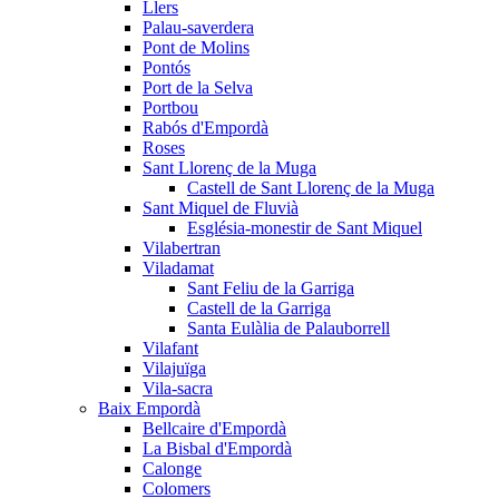
Llers
Palau-saverdera
Pont de Molins
Pontós
Port de la Selva
Portbou
Rabós d'Empordà
Roses
Sant Llorenç de la Muga
Castell de Sant Llorenç de la Muga
Sant Miquel de Fluvià
Església-monestir de Sant Miquel
Vilabertran
Viladamat
Sant Feliu de la Garriga
Castell de la Garriga
Santa Eulàlia de Palauborrell
Vilafant
Vilajuïga
Vila-sacra
Baix Empordà
Bellcaire d'Empordà
La Bisbal d'Empordà
Calonge
Colomers