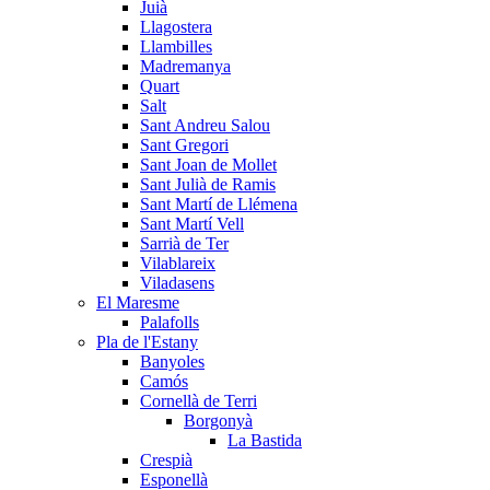
Juià
Llagostera
Llambilles
Madremanya
Quart
Salt
Sant Andreu Salou
Sant Gregori
Sant Joan de Mollet
Sant Julià de Ramis
Sant Martí de Llémena
Sant Martí Vell
Sarrià de Ter
Vilablareix
Viladasens
El Maresme
Palafolls
Pla de l'Estany
Banyoles
Camós
Cornellà de Terri
Borgonyà
La Bastida
Crespià
Esponellà