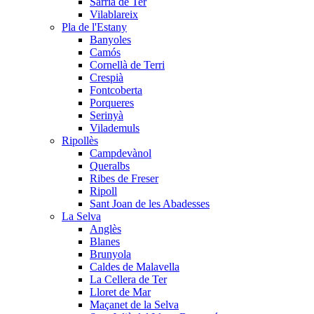
Sarrià de Ter
Vilablareix
Pla de l'Estany
Banyoles
Camós
Cornellà de Terri
Crespià
Fontcoberta
Porqueres
Serinyà
Vilademuls
Ripollès
Campdevànol
Queralbs
Ribes de Freser
Ripoll
Sant Joan de les Abadesses
La Selva
Anglès
Blanes
Brunyola
Caldes de Malavella
La Cellera de Ter
Lloret de Mar
Maçanet de la Selva