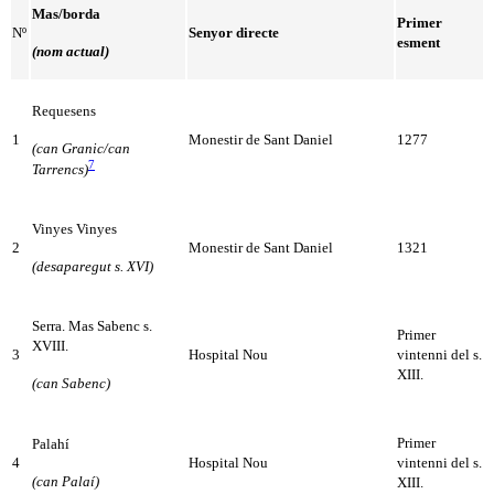
Mas/borda
Primer
Nº
Senyor directe
esment
(nom actual)
Requesens
1
Monestir de Sant Daniel
1277
(can Granic/can
7
Tarrencs)
Vinyes Vinyes
2
Monestir de Sant Daniel
1321
(desaparegut s. XVI)
Serra. Mas Sabenc s.
Primer
XVIII.
3
Hospital Nou
vintenni del s.
XIII.
(can Sabenc)
Primer
Palahí
4
Hospital Nou
vintenni del s.
(can Palaí)
XIII.