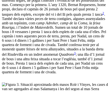
diferents segles, he pogut conèixer l’evolució de les possessions del
mas. Començo per la primera. L’any 1320, Bernat Requesens, home
propi, declara el capmàs de 26 jornals de bous pel qual presta 2
2
tasques dels esplets, excepte del vi i del lli pels quals presta 1 tasca
.
També declara vàries peces de terra contigües, algunes assenyalades
amb un topònim, com c
amp Adroher
,
camp de la Coma
,
la feixa
Rouriga
, i l’indret de
Matavedells
. Sumen un total de 10 jornals de
bous i 8 vessanes i presta 1 tasca dels esplets de cada una d’elles. Pel
capmàs i totes aquestes peces de terra, presta, per Nadal, un cens de
6 sous i 4 diners i 5 gallines i per Sant Pere i Sant Feliu, mitja
quartera de forment i una de civada. També confessa tenir per al
monestir quatre feixes de terra allunyades, situades a la banda dreta
3
del Riudevilla en un indret anomenat
Quadrons
; una illa d’1 jornal
de bous i una altra feixa situada a tocar l’església, també d’1 jornal
de bous. Presta 1 tasca dels esplets de cada una, per Nadal un cens
de 6 sous i 4 diners i 5 gallines i per Sant Pere i Sant Feliu mitja
quartera de forment i una de civada.