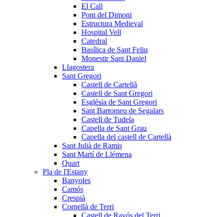
El Call
Pont del Dimoni
Estructura Medieval
Hospital Vell
Catedral
Basílica de Sant Feliu
Monestir Sant Daniel
Llagostera
Sant Gregori
Castell de Cartellà
Castell de Sant Gregori
Església de Sant Gregori
Sant Bartomeu de Segalars
Castell de Tudela
Capella de Sant Grau
Capella del castell de Cartellà
Sant Julià de Ramis
Sant Martí de Llémena
Quart
Pla de l'Estany
Banyoles
Camós
Crespià
Cornellà de Terri
Castell de Ravós del Terri