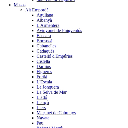
Masos
Alt Empordà
Agullana
Albanyà
L'Armentera
Avinyonet de Puigventós
Bàscara
Borrassà
Cabanelles
Cadaqués
Castelló d'Empúries
Cistella
Darnius
Figueres
Fortià
L'Escala
La Jonquera
La Selva de Mar
Lladó
Llançà
Llers
Maçanet de Cabrenys
Navata
Pau