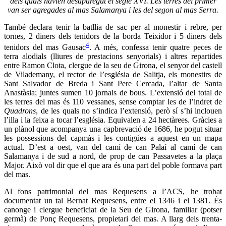
dels quals havien desaparegut el segle XVI. Les terres del primer
van ser agregades al mas Salamanya i les del segon al mas Serra.
També declara tenir la batllia de sac per al monestir i rebre, per
tornes, 2 diners dels tenidors de la borda Teixidor i 5 diners dels
4
tenidors del mas Gausac
. A més, confessa tenir quatre peces de
terra alodials (lliures de prestacions senyorials) i altres repartides
entre Ramon Clota, clergue de la seu de Girona, el senyor del castell
de Vilademany, el rector de l’església de Salitja, els monestirs de
Sant Salvador de Breda i Sant Pere Cercada, l’altar de Santa
Anastàsia; juntes sumen 10 jornals de bous. L’extensió del total de
les terres del mas és 110 vessanes, sense comptar les de l’indret de
Quadrons
, de les quals no s’indica l’extensió, però sí s’hi inclouen
l’illa i la feixa a tocar l’església. Equivalen a 24 hectàrees. Gràcies a
un plànol que acompanya una capbrevació de 1686, he pogut situar
les possessions del capmàs i les contigües a aquest en un mapa
actual. D’est a oest, van del camí de can Palaí al camí de can
Salamanya i de sud a nord, de prop de can Passavetes a la plaça
Major. Això vol dir que el que ara és una part del poble formava part
del mas.
Al fons patrimonial del mas Requesens a l’ACS, he trobat
documentat un tal Bernat Requesens, entre el 1346 i el 1381. És
canonge i clergue beneficiat de la Seu de Girona, familiar (potser
germà) de Ponç Requesens, propietari del mas. A llarg dels trenta-