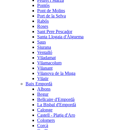
Pedret i Marzà
Pontós
Pont de Molins
Port de la Selva
Rabós
Roses
Sant Pere Pescador
Santa Llogaia d'Àlguema
Saus
Siurana
Ventalló
Viladamat
Vilamacolum
Vilanant
Vilanova de la Muga
Vilaür
Baix Empordà
Albons
Begur
Bellcaire d'Empordà
La Bisbal d'Empordà
Calonge
Castell - Platja d'Aro
Colomers
Corçà