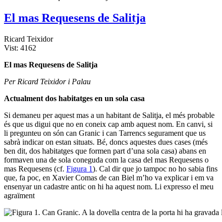
El mas Requesens de Salitja
Ricard Teixidor
Vist: 4162
El mas Requesens de Salitja
Per Ricard Teixidor i Palau
Actualment dos habitatges en un sola casa
Si demaneu per aquest mas a un habitant de Salitja, el més probable
és que us digui que no en coneix cap amb aquest nom. En canvi, si
li pregunteu on són can Granic i can Tarrencs segurament que us
sabrà indicar on estan situats. Bé, doncs aquestes dues cases (més
ben dit, dos habitatges que formen part d’una sola casa) abans en
formaven una de sola coneguda com la casa del mas Requesens o
mas Requesens (cf.
Figura 1
). Cal dir que jo tampoc no ho sabia fins
que, fa poc, en Xavier Comas de can Biel m’ho va explicar i em va
ensenyar un cadastre antic on hi ha aquest nom. Li expresso el meu
agraïment