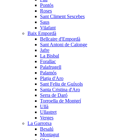
Pontós
Roses
Sant Climent Sescebes
Saus
Vilafant
Baix Empordà
Bellcaire d'Empordà
Sant Antoni de Calonge
Jafre
La Bisbal
Forallac
Palafrugell
Palamós
Platja d'Aro
Sant Feliu de Guíxols
Santa Cristina d'Aro
Serra de Daró
Torroella de Montgrí
Ullà
Ullastret
Verges
La Garrotxa
Besalú
Montagut