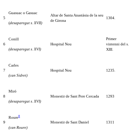
Guasuac o Gasuac
Altar de Santa Anastàsia de la seu
5
1304.
de Girona
(
desaparegut s. XVII)
Primer
Conill
6
Hospital Nou
vintenni del s.
(desaparegut s. XVI)
XIII.
Carles
7
Hospital Nou
1235.
(can Sidret)
Miró
8
Monestir de Sant Pere Cercada
1293
(desaparegut s. XVI)
8
Roure
9
Monestir de Sant Daniel
1311
(can Roure)