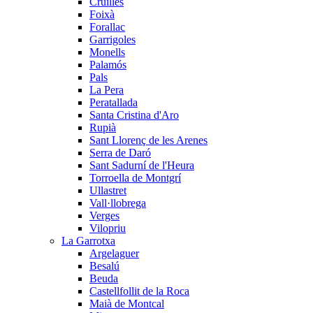
Cruïlles
Foixà
Forallac
Garrigoles
Monells
Palamós
Pals
La Pera
Peratallada
Santa Cristina d'Aro
Rupià
Sant Llorenç de les Arenes
Serra de Daró
Sant Sadurní de l'Heura
Torroella de Montgrí
Ullastret
Vall·llobrega
Verges
Vilopriu
La Garrotxa
Argelaguer
Besalú
Beuda
Castellfollit de la Roca
Maià de Montcal