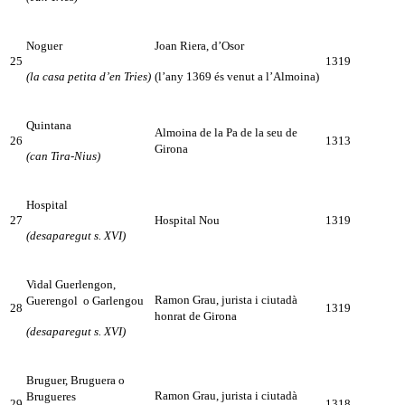
Noguer
Joan Riera, d’Osor
25
1319
(la casa petita d’en Tries)
(l’any 1369 és venut a l’Almoina)
Quintana
Almoina de la Pa de la seu de
26
1313
Girona
(can Tira-Nius)
Hospital
27
Hospital Nou
1319
(desaparegut s. XVI)
Vidal Guerlengon,
Ramon Grau, jurista i ciutadà
Guerengol o Garlengou
28
1319
honrat de Girona
(desaparegut s. XVI)
Bruguer, Bruguera o
Ramon Grau, jurista i ciutadà
Brugueres
29
1318