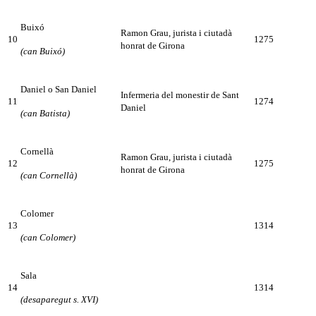
Buixó
Ramon Grau, jurista i ciutadà
10
1275
honrat de Girona
(can Buixó)
Daniel o San Daniel
Infermeria del monestir de Sant
11
1274
Daniel
(can Batista)
Cornellà
Ramon Grau, jurista i ciutadà
12
1275
honrat de Girona
(can Cornellà)
Colomer
13
1314
(can Colomer)
Sala
14
1314
(desaparegut s. XVI)