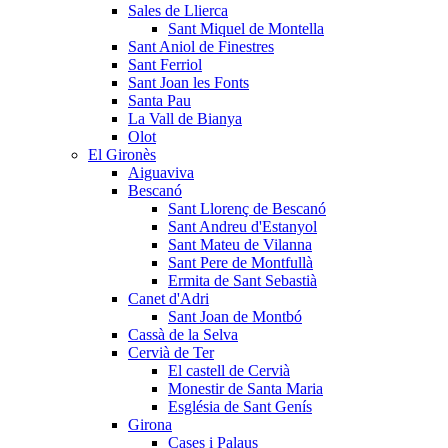
Sales de Llierca
Sant Miquel de Montella
Sant Aniol de Finestres
Sant Ferriol
Sant Joan les Fonts
Santa Pau
La Vall de Bianya
Olot
El Gironès
Aiguaviva
Bescanó
Sant Llorenç de Bescanó
Sant Andreu d'Estanyol
Sant Mateu de Vilanna
Sant Pere de Montfullà
Ermita de Sant Sebastià
Canet d'Adri
Sant Joan de Montbó
Cassà de la Selva
Cervià de Ter
El castell de Cervià
Monestir de Santa Maria
Església de Sant Genís
Girona
Cases i Palaus