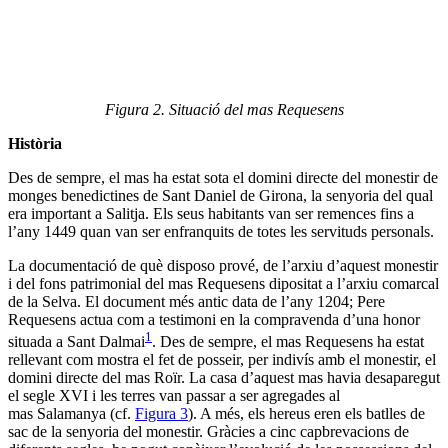
Figura 2. Situació del mas Requesens
Història
Des de sempre, el mas ha estat sota el domini directe del monestir de
monges benedictines de Sant Daniel de Girona, la senyoria del qual
era important a Salitja. Els seus habitants van ser remences fins a
l’any 1449 quan van ser enfranquits de totes les servituds personals.
La documentació de què disposo prové, de l’arxiu d’aquest monestir
i del fons patrimonial del mas Requesens dipositat a l’arxiu comarcal
de la Selva. El document més antic data de l’any 1204; Pere
Requesens actua com a testimoni en la compravenda d’una honor
1
situada a Sant Dalmai
. Des de sempre, el mas Requesens ha estat
rellevant com mostra el fet de posseir, per indivís amb el monestir, el
domini directe del mas Roïr. La casa d’aquest mas havia desaparegut
el segle XVI i les terres van passar a ser agregades al
mas Salamanya (cf.
Figura 3
). A més, els hereus eren els batlles de
sac de la senyoria del monestir. Gràcies a cinc capbrevacions de