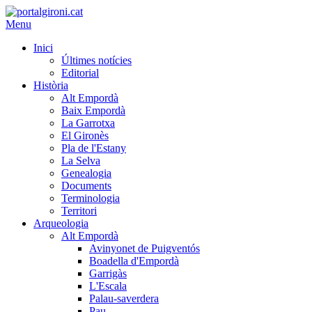
Menu
Inici
Últimes notícies
Editorial
Història
Alt Empordà
Baix Empordà
La Garrotxa
El Gironès
Pla de l'Estany
La Selva
Genealogia
Documents
Terminologia
Territori
Arqueologia
Alt Empordà
Avinyonet de Puigventós
Boadella d'Empordà
Garrigàs
L'Escala
Palau-saverdera
Pau