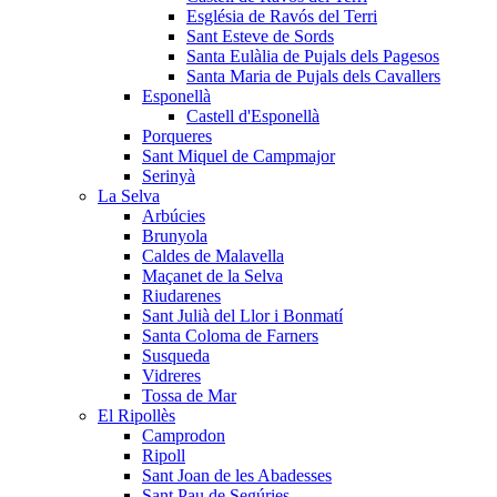
Església de Ravós del Terri
Sant Esteve de Sords
Santa Eulàlia de Pujals dels Pagesos
Santa Maria de Pujals dels Cavallers
Esponellà
Castell d'Esponellà
Porqueres
Sant Miquel de Campmajor
Serinyà
La Selva
Arbúcies
Brunyola
Caldes de Malavella
Maçanet de la Selva
Riudarenes
Sant Julià del Llor i Bonmatí
Santa Coloma de Farners
Susqueda
Vidreres
Tossa de Mar
El Ripollès
Camprodon
Ripoll
Sant Joan de les Abadesses
Sant Pau de Segúries