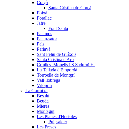
Corçà
Santa Cristina de Corçà
Foixà
Forallac
Jafre
Font Santa
Palamós
Palau-sator
Pals
Parlavà
Sant Feliu de Guíxols
Santa Cristina d'Aro
Cruïlles, Monells i S.Sadurní H.
La Tallada d'Empordà
Torroella de Montgrí
Vall-llobrega
Vilopriu
La Garrotxa
Besalú
Beuda
Mieres
Montagut
Les Planes d'Hostoles
Puig-alder
Les Preses