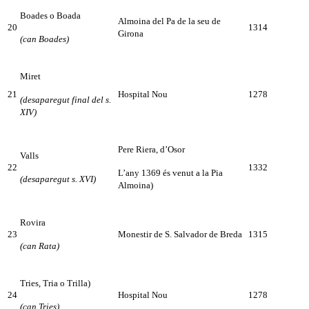
Boades o Boada
Almoina del Pa de la seu de
20
1314
Girona
(can Boades)
Miret
21
Hospital Nou
1278
(desaparegut final del s.
XIV)
Pere Riera, d’Osor
Valls
22
1332
L’any 1369 és venut a la Pia
(desaparegut s. XVI)
Almoina)
Rovira
23
Monestir de S. Salvador de Breda
1315
(can Rata)
Tries, Tria o Trilla)
24
Hospital Nou
1278
(can Tries)