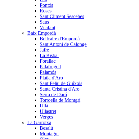
Pontós
Roses
Sant Climent Sescebes
Saus
Vilafant
Baix Empordà
Bellcaire d'Empordà
Sant Antoni de Calonge
Jafre
La Bisbal
Forallac
Palafrugell
Palamós
Platja d'Aro
Sant Feliu de Guíxols
Santa Cristina d'Aro
Serra de Daró
Torroella de Montgrí
Ullà
Ullastret
Verges
La Garrotxa
Besalú
Montagut