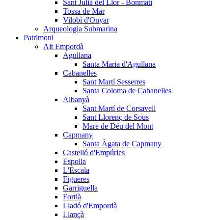
Sant Julià del Llor - Bonmatí
Tossa de Mar
Vilobí d'Onyar
Arqueologia Submarina
Patrimoni
Alt Empordà
Agullana
Santa Maria d'Agullana
Cabanelles
Sant Martí Sesserres
Santa Coloma de Cabanelles
Albanyà
Sant Martí de Corsavell
Sant Llorenç de Sous
Mare de Déu del Mont
Capmany
Santa Àgata de Capmany
Castelló d'Empúries
Espolla
L'Escala
Figueres
Garriguella
Fortià
Lladó d'Empordà
Llançà