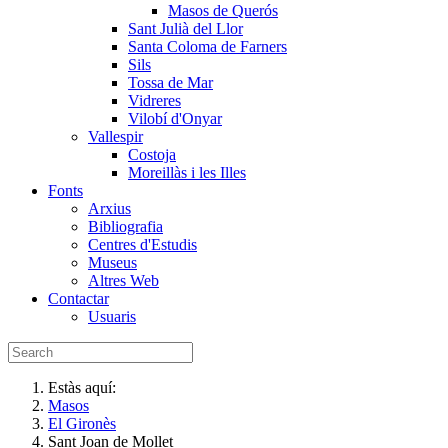
Masos de Querós
Sant Julià del Llor
Santa Coloma de Farners
Sils
Tossa de Mar
Vidreres
Vilobí d'Onyar
Vallespir
Costoja
Moreillàs i les Illes
Fonts
Arxius
Bibliografia
Centres d'Estudis
Museus
Altres Web
Contactar
Usuaris
Estàs aquí:
Masos
El Gironès
Sant Joan de Mollet