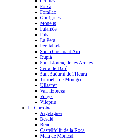
Cruïlles
Foixà
Forallac
Garrigoles
Monells
Palamós
Pals
La Pera
Peratallada
Santa Cristina d'Aro
Rupià
Sant Llorenç de les Arenes
Serra de Daró
Sant Sadurní de l'Heura
Torroella de Montgrí
Ullastret
Vall·llobrega
Verges
Vilopriu
La Garrotxa
Argelaguer
Besalú
Beuda
Castellfollit de la Roca
Maià de Montcal