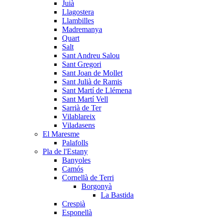
Juià
Llagostera
Llambilles
Madremanya
Quart
Salt
Sant Andreu Salou
Sant Gregori
Sant Joan de Mollet
Sant Julià de Ramis
Sant Martí de Llémena
Sant Martí Vell
Sarrià de Ter
Vilablareix
Viladasens
El Maresme
Palafolls
Pla de l'Estany
Banyoles
Camós
Cornellà de Terri
Borgonyà
La Bastida
Crespià
Esponellà