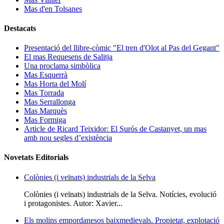
Mas d'en Tolsanes
Destacats
Presentació del llibre-còmic "El tren d'Olot al Pas del Gegant"
El mas Requesens de Salitja
Una proclama simbòlica
Mas Esquerrà
Mas Horta del Molí
Mas Torrada
Mas Serrallonga
Mas Marquès
Mas Formiga
Article de Ricard Teixidor: El Surós de Castanyet, un mas
amb nou segles d’existència
Novetats Editorials
Colònies (i veïnats) industrials de la Selva
Colònies (i veïnats) industrials de la Selva. Notícies, evolució
i protagonistes. Autor: Xavier...
Els molins empordanesos baixmedievals. Propietat, explotació