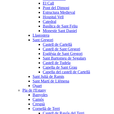
El Call
Pont del Dimoni
Estructura Medieval
Hospital Vell
Catedral
Basílica de Sant Feliu
Monestir Sant Daniel
Llagostera
Sant Gregori
Castell de Cartellà
Castell de Sant Gregori
Església de Sant Gregori
Sant Bartomeu de Segalars
Castell de Tudela
Capella de Sant Grau
Capella del castell de Cartellà
Sant Julià de Ramis
Sant Martí de Llémena
Quart
Pla de l'Estany
Banyoles
Camós
Crespià
Cornellà de Terri
Castell de Ravós del Terri