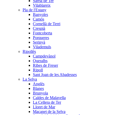
Sarrià de Ter
Vilablareix
Pla de l'Estany
Banyoles
Camós
Cornellà de Terri
Crespià
Fontcoberta
Porqueres
Serinyà
Vilademuls
Ripollès
Campdevànol
Queralbs
Ribes de Freser
Ripoll
Sant Joan de les Abadesses
La Selva
Anglès
Blanes
Brunyola
Caldes de Malavella
La Cellera de Ter
Lloret de Mar
Maçanet de la Selva