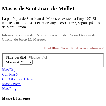
Masos de Sant Joan de Mollet
La parròquia de Sant Joan de Mollet, és existent a l'any 107. El
temple actual fou bastit entre els anys 1859 i 1867, segons plànols
de Martí­ Sureda.
Informació extreta del Repertori General de l'Arxiu Diocesà de
Girona, de Josep M. Marquès
© Portal Gironí­ d'Història i Genealogia (
www.portalgironi.cat
)
Filtra per títol
Mostra #
Mas Enge
Can Masó
Ca l'Oliver de l'Hom
Mas Olivera
Mas Puig
Masos El Gironès