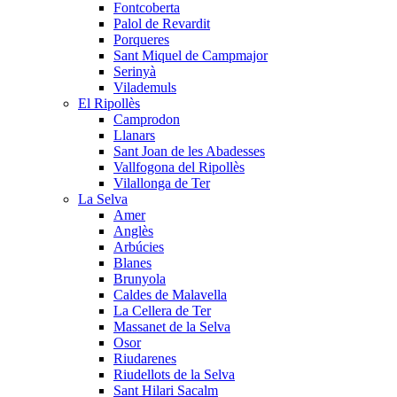
Fontcoberta
Palol de Revardit
Porqueres
Sant Miquel de Campmajor
Serinyà
Vilademuls
El Ripollès
Camprodon
Llanars
Sant Joan de les Abadesses
Vallfogona del Ripollès
Vilallonga de Ter
La Selva
Amer
Anglès
Arbúcies
Blanes
Brunyola
Caldes de Malavella
La Cellera de Ter
Massanet de la Selva
Osor
Riudarenes
Riudellots de la Selva
Sant Hilari Sacalm