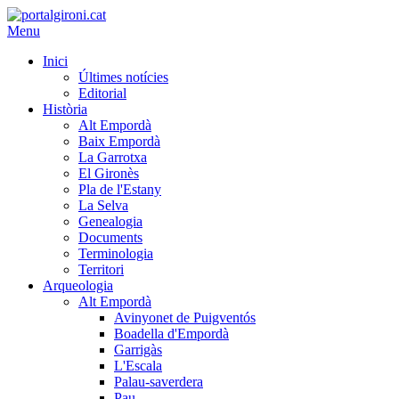
Menu
Inici
Últimes notícies
Editorial
Història
Alt Empordà
Baix Empordà
La Garrotxa
El Gironès
Pla de l'Estany
La Selva
Genealogia
Documents
Terminologia
Territori
Arqueologia
Alt Empordà
Avinyonet de Puigventós
Boadella d'Empordà
Garrigàs
L'Escala
Palau-saverdera
Pau