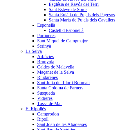
Església de Ravós del Terri
Sant Esteve de Sords
Santa Eulàlia de Pujals dels Pagesos
Santa Maria de Pujals dels Cavallers
Esponellà
Castell d'Esponellà
Porqueres
Sant Miquel de Campmajor
Serinyà
La Selva
Arbúcies
Brunyola
Caldes de Malavella
Maçanet de la Selva
Riudarenes
Sant Julià del Llor i Bonmatí
Santa Coloma de Farners
Susqueda
Vidreres
Tossa de Mar
El Ripollès
Camprodon
Ripoll
Sant Joan de les Abadesses
Sant Pau de Segúries