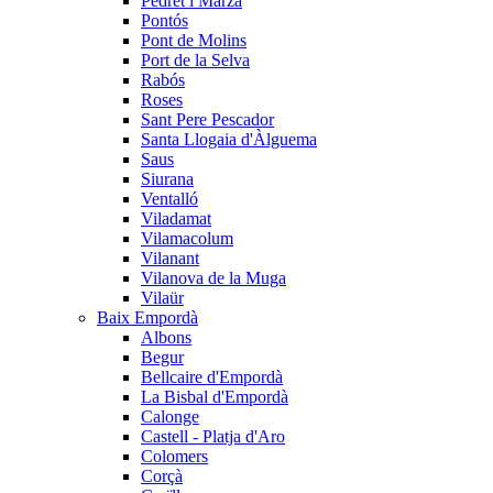
Pedret i Marzà
Pontós
Pont de Molins
Port de la Selva
Rabós
Roses
Sant Pere Pescador
Santa Llogaia d'Àlguema
Saus
Siurana
Ventalló
Viladamat
Vilamacolum
Vilanant
Vilanova de la Muga
Vilaür
Baix Empordà
Albons
Begur
Bellcaire d'Empordà
La Bisbal d'Empordà
Calonge
Castell - Platja d'Aro
Colomers
Corçà