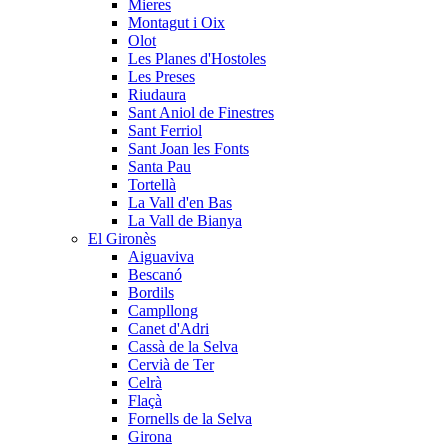
Mieres
Montagut i Oix
Olot
Les Planes d'Hostoles
Les Preses
Riudaura
Sant Aniol de Finestres
Sant Ferriol
Sant Joan les Fonts
Santa Pau
Tortellà
La Vall d'en Bas
La Vall de Bianya
El Gironès
Aiguaviva
Bescanó
Bordils
Campllong
Canet d'Adri
Cassà de la Selva
Cervià de Ter
Celrà
Flaçà
Fornells de la Selva
Girona