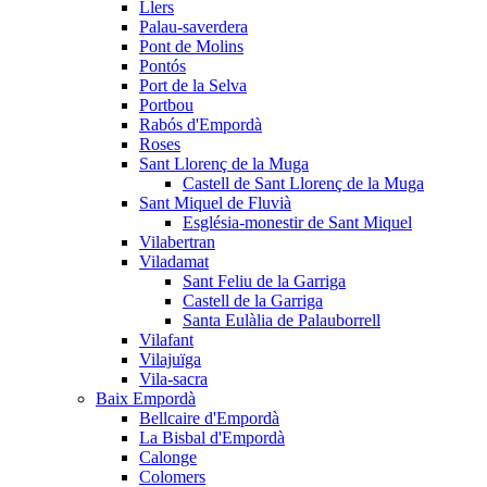
Llers
Palau-saverdera
Pont de Molins
Pontós
Port de la Selva
Portbou
Rabós d'Empordà
Roses
Sant Llorenç de la Muga
Castell de Sant Llorenç de la Muga
Sant Miquel de Fluvià
Església-monestir de Sant Miquel
Vilabertran
Viladamat
Sant Feliu de la Garriga
Castell de la Garriga
Santa Eulàlia de Palauborrell
Vilafant
Vilajuïga
Vila-sacra
Baix Empordà
Bellcaire d'Empordà
La Bisbal d'Empordà
Calonge
Colomers