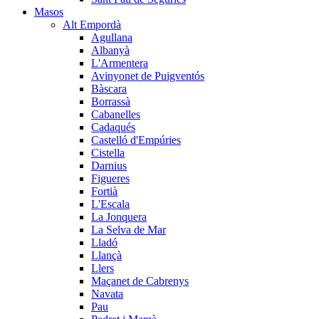
Masos
Alt Empordà
Agullana
Albanyà
L'Armentera
Avinyonet de Puigventós
Bàscara
Borrassà
Cabanelles
Cadaqués
Castelló d'Empúries
Cistella
Darnius
Figueres
Fortià
L'Escala
La Jonquera
La Selva de Mar
Lladó
Llançà
Llers
Maçanet de Cabrenys
Navata
Pau