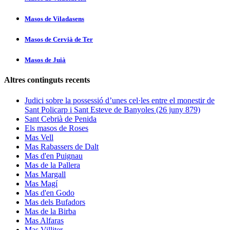
Masos de Viladasens
Masos de Cervià de Ter
Masos de Juià
Altres continguts recents
Judici sobre la possessió d’unes cel·les entre el monestir de
Sant Policarp i Sant Esteve de Banyoles (26 juny 879)
Sant Cebrià de Penida
Els masos de Roses
Mas Vell
Mas Rabassers de Dalt
Mas d'en Puignau
Mas de la Pallera
Mas Margall
Mas Magí
Mas d'en Godo
Mas dels Bufadors
Mas de la Birba
Mas Alfaras
Mas Villiter