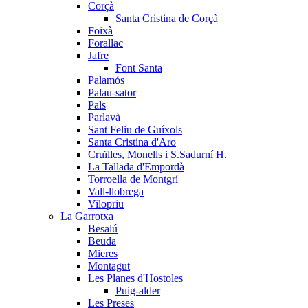
Corçà
Santa Cristina de Corçà
Foixà
Forallac
Jafre
Font Santa
Palamós
Palau-sator
Pals
Parlavà
Sant Feliu de Guíxols
Santa Cristina d'Aro
Cruïlles, Monells i S.Sadurní H.
La Tallada d'Empordà
Torroella de Montgrí
Vall-llobrega
Vilopriu
La Garrotxa
Besalú
Beuda
Mieres
Montagut
Les Planes d'Hostoles
Puig-alder
Les Preses