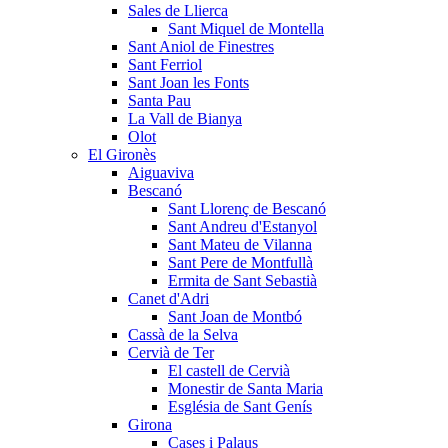
Sales de Llierca
Sant Miquel de Montella
Sant Aniol de Finestres
Sant Ferriol
Sant Joan les Fonts
Santa Pau
La Vall de Bianya
Olot
El Gironès
Aiguaviva
Bescanó
Sant Llorenç de Bescanó
Sant Andreu d'Estanyol
Sant Mateu de Vilanna
Sant Pere de Montfullà
Ermita de Sant Sebastià
Canet d'Adri
Sant Joan de Montbó
Cassà de la Selva
Cervià de Ter
El castell de Cervià
Monestir de Santa Maria
Església de Sant Genís
Girona
Cases i Palaus