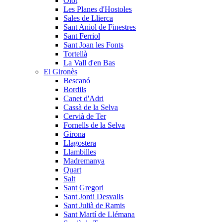
Olot
Les Planes d'Hostoles
Sales de Llierca
Sant Aniol de Finestres
Sant Ferriol
Sant Joan les Fonts
Tortellà
La Vall d'en Bas
El Gironès
Bescanó
Bordils
Canet d'Adri
Cassà de la Selva
Cervià de Ter
Fornells de la Selva
Girona
Llagostera
Llambilles
Madremanya
Quart
Salt
Sant Gregori
Sant Jordi Desvalls
Sant Julià de Ramis
Sant Martí de Llémana