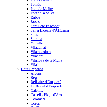
Pedret i Marzà
Pontós
Pont de Molins
Port de la Selva
Rabós
Roses
Sant Pere Pescador
Santa Llogaia d'Àlguema
Saus
Siurana
Ventalló
Viladamat
Vilamacolum
Vilanant
Vilanova de la Muga
Vilaür
Baix Empordà
Albons
Begur
Bellcaire d'Empordà
La Bisbal d'Empordà
Calonge
Castell - Platja d'Aro
Colomers
Corçà