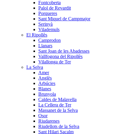
Fontcoberta
Palol de Revardit
Porqueres
Sant Miquel de Campmajor
Serinyà
Vilademuls
El Ripollès
Camprodon
Llanars
Sant Joan de les Abadesses
Vallfogona del Ripollès
Vilallonga de Ter
La Selva
Amer
Anglès
Arbúcies
Blanes
Brunyola
Caldes de Malavella
La Cellera de Ter
Massanet de la Selva
Osor
Riudarenes
Riudellots de la Selva
Sant Hilari Sacalm