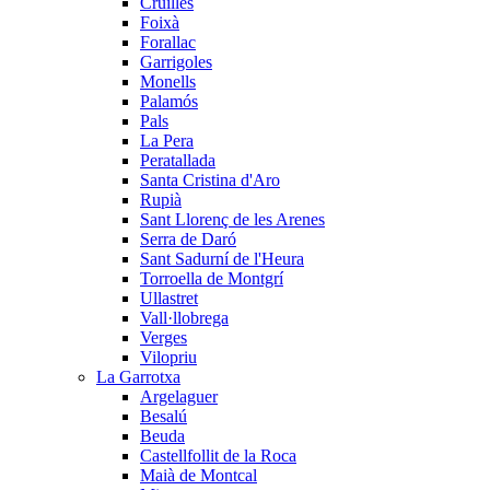
Cruïlles
Foixà
Forallac
Garrigoles
Monells
Palamós
Pals
La Pera
Peratallada
Santa Cristina d'Aro
Rupià
Sant Llorenç de les Arenes
Serra de Daró
Sant Sadurní de l'Heura
Torroella de Montgrí
Ullastret
Vall·llobrega
Verges
Vilopriu
La Garrotxa
Argelaguer
Besalú
Beuda
Castellfollit de la Roca
Maià de Montcal