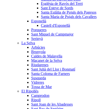
Església de Ravós del Terri
Sant Esteve de Sords
Santa Eulàlia de Pujals dels Pagesos
Santa Maria de Pujals dels Cavallers
Esponellà
Castell d'Esponellà
Porqueres
Sant Miquel de Campmajor
Serinyà
La Selva
Arbúcies
Brunyola
Caldes de Malavella
Maçanet de la Selva
Riudarenes
Sant Julià del Llor i Bonmatí
Santa Coloma de Farners
Susqueda
Vidreres
Tossa de Mar
El Ripollès
Camprodon
Ripoll
Sant Joan de les Abadesses
Sant Pau de Segúries