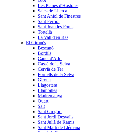
Olot
Les Planes d'Hostoles
Sales de Llierca
Sant Aniol de Finestres
Sant Ferriol
Sant Joan les Fonts
Tortellà
La Vall d'en Bas
El Gironès
Bescanó
Bordils
Canet d'Adri
Cassà de la Selva
Cervià de Ter
Fornells de la Selva
Girona
Llagostera
Llambilles
Madremanya
Quart
Salt
Sant Gregori
Sant Jordi Desvalls
Sant Julià de Ramis
Sant Martí de Llémana