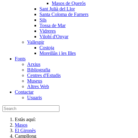
Masos de Querós
Sant Julià del Llor
Santa Coloma de Farners
Sils
Tossa de Mar
Vidreres
Vilobí d'Onyar
Vallespir
Costoja
Moreillàs i les Illes
Fonts
Arxius
Bibliografia
Centres d'Estudis
Museus
Altres Web
Contactar
Usuaris
Estàs aquí:
Masos
El Gironès
Campllong