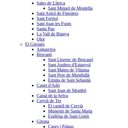
Sales de Llierca
Sant Miquel de Montella
Sant Aniol de Finestres
Sant Ferriol
Sant Joan les Fonts
Santa Pau
La Vall de Bianya
Olot
El Gironès
Aiguaviva
Bescanó
Sant Llorenç de Bescanó
Sant Andreu d'Estanyol
Sant Mateu de Vilanna
Sant Pere de Montfullà
Ermita de Sant Sebastià
Canet d'Adri
Sant Joan de Montbó
Cassà de la Selva
Cervià de Ter
El castell de Cervià
Monestir de Santa Maria
Església de Sant Genís
Girona
Cases i Palaus