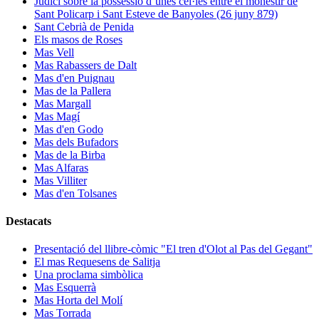
Judici sobre la possessió d’unes cel·les entre el monestir de
Sant Policarp i Sant Esteve de Banyoles (26 juny 879)
Sant Cebrià de Penida
Els masos de Roses
Mas Vell
Mas Rabassers de Dalt
Mas d'en Puignau
Mas de la Pallera
Mas Margall
Mas Magí
Mas d'en Godo
Mas dels Bufadors
Mas de la Birba
Mas Alfaras
Mas Villiter
Mas d'en Tolsanes
Destacats
Presentació del llibre-còmic "El tren d'Olot al Pas del Gegant"
El mas Requesens de Salitja
Una proclama simbòlica
Mas Esquerrà
Mas Horta del Molí
Mas Torrada