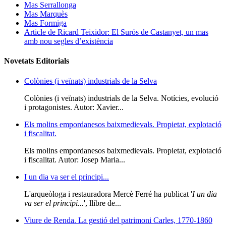
Mas Serrallonga
Mas Marquès
Mas Formiga
Article de Ricard Teixidor: El Surós de Castanyet, un mas
amb nou segles d’existència
Novetats Editorials
Colònies (i veïnats) industrials de la Selva
Colònies (i veïnats) industrials de la Selva. Notícies, evolució
i protagonistes. Autor: Xavier...
Els molins empordanesos baixmedievals. Propietat, explotació
i fiscalitat.
Els molins empordanesos baixmedievals. Propietat, explotació
i fiscalitat. Autor: Josep Maria...
I un dia va ser el principi...
L'arqueòloga i restauradora Mercè Ferré ha publicat '
I un dia
va ser el principi...
', llibre de...
Viure de Renda. La gestió del patrimoni Carles, 1770-1860