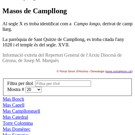
Masos de Campllong
Al segle X es troba identificat com a
Campo longo
, derivat de camp
llarg.
La parròquia de Sant Quirze de Campllong, es troba citada l'any
1028 i el temple és del segle. XVII.
Informació extreta del Repertori General de l'Arxiu Diocesà de
Girona, de Josep M. Marquès
© Portal Gironí­ d'Història i Genealogia (
www.portalgironi.cat
)
Filtra per títol
Mostra #
Mas Bosch
Mas Capell
Mas Campllonguell
Mas Catedral
Torre Colomina
Mas Domènec