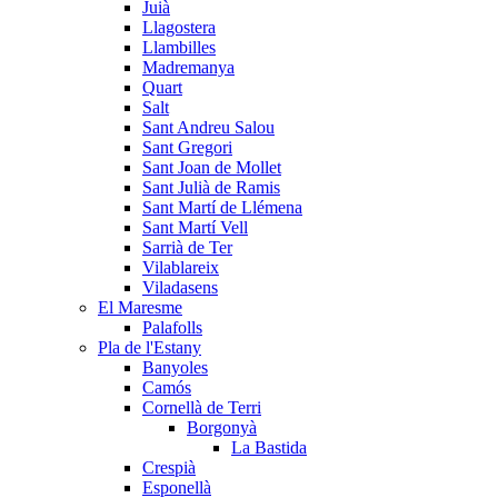
Juià
Llagostera
Llambilles
Madremanya
Quart
Salt
Sant Andreu Salou
Sant Gregori
Sant Joan de Mollet
Sant Julià de Ramis
Sant Martí de Llémena
Sant Martí Vell
Sarrià de Ter
Vilablareix
Viladasens
El Maresme
Palafolls
Pla de l'Estany
Banyoles
Camós
Cornellà de Terri
Borgonyà
La Bastida
Crespià
Esponellà