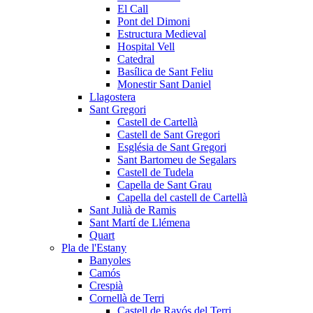
El Call
Pont del Dimoni
Estructura Medieval
Hospital Vell
Catedral
Basílica de Sant Feliu
Monestir Sant Daniel
Llagostera
Sant Gregori
Castell de Cartellà
Castell de Sant Gregori
Església de Sant Gregori
Sant Bartomeu de Segalars
Castell de Tudela
Capella de Sant Grau
Capella del castell de Cartellà
Sant Julià de Ramis
Sant Martí de Llémena
Quart
Pla de l'Estany
Banyoles
Camós
Crespià
Cornellà de Terri
Castell de Ravós del Terri