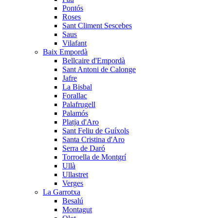
Pontós
Roses
Sant Climent Sescebes
Saus
Vilafant
Baix Empordà
Bellcaire d'Empordà
Sant Antoni de Calonge
Jafre
La Bisbal
Forallac
Palafrugell
Palamós
Platja d'Aro
Sant Feliu de Guíxols
Santa Cristina d'Aro
Serra de Daró
Torroella de Montgrí
Ullà
Ullastret
Verges
La Garrotxa
Besalú
Montagut