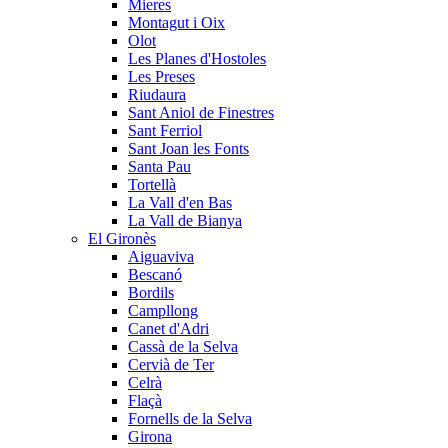
Mieres
Montagut i Oix
Olot
Les Planes d'Hostoles
Les Preses
Riudaura
Sant Aniol de Finestres
Sant Ferriol
Sant Joan les Fonts
Santa Pau
Tortellà
La Vall d'en Bas
La Vall de Bianya
El Gironès
Aiguaviva
Bescanó
Bordils
Campllong
Canet d'Adri
Cassà de la Selva
Cervià de Ter
Celrà
Flaçà
Fornells de la Selva
Girona