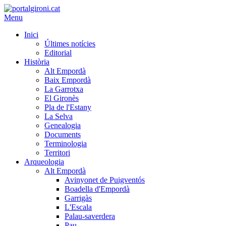
Menu
Inici
Últimes notícies
Editorial
Història
Alt Empordà
Baix Empordà
La Garrotxa
El Gironès
Pla de l'Estany
La Selva
Genealogia
Documents
Terminologia
Territori
Arqueologia
Alt Empordà
Avinyonet de Puigventós
Boadella d'Empordà
Garrigàs
L'Escala
Palau-saverdera
Pau