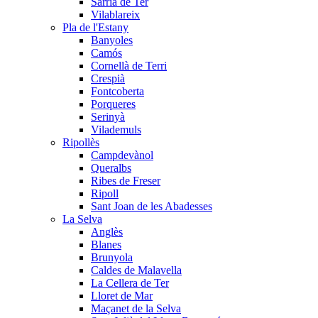
Sarrià de Ter
Vilablareix
Pla de l'Estany
Banyoles
Camós
Cornellà de Terri
Crespià
Fontcoberta
Porqueres
Serinyà
Vilademuls
Ripollès
Campdevànol
Queralbs
Ribes de Freser
Ripoll
Sant Joan de les Abadesses
La Selva
Anglès
Blanes
Brunyola
Caldes de Malavella
La Cellera de Ter
Lloret de Mar
Maçanet de la Selva