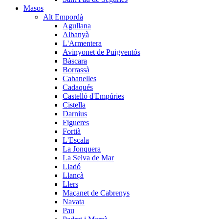
Masos
Alt Empordà
Agullana
Albanyà
L'Armentera
Avinyonet de Puigventós
Bàscara
Borrassà
Cabanelles
Cadaqués
Castelló d'Empúries
Cistella
Darnius
Figueres
Fortià
L'Escala
La Jonquera
La Selva de Mar
Lladó
Llançà
Llers
Maçanet de Cabrenys
Navata
Pau