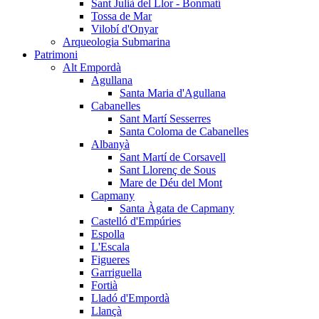
Sant Julià del Llor - Bonmatí
Tossa de Mar
Vilobí d'Onyar
Arqueologia Submarina
Patrimoni
Alt Empordà
Agullana
Santa Maria d'Agullana
Cabanelles
Sant Martí Sesserres
Santa Coloma de Cabanelles
Albanyà
Sant Martí de Corsavell
Sant Llorenç de Sous
Mare de Déu del Mont
Capmany
Santa Àgata de Capmany
Castelló d'Empúries
Espolla
L'Escala
Figueres
Garriguella
Fortià
Lladó d'Empordà
Llançà