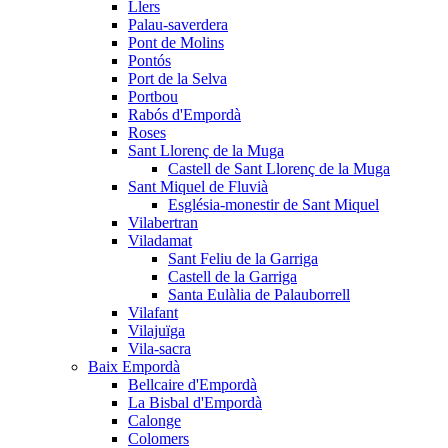
Llers
Palau-saverdera
Pont de Molins
Pontós
Port de la Selva
Portbou
Rabós d'Empordà
Roses
Sant Llorenç de la Muga
Castell de Sant Llorenç de la Muga
Sant Miquel de Fluvià
Església-monestir de Sant Miquel
Vilabertran
Viladamat
Sant Feliu de la Garriga
Castell de la Garriga
Santa Eulàlia de Palauborrell
Vilafant
Vilajuïga
Vila-sacra
Baix Empordà
Bellcaire d'Empordà
La Bisbal d'Empordà
Calonge
Colomers