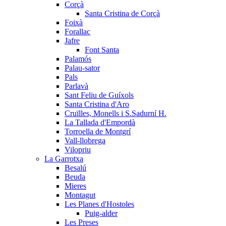
Corçà
Santa Cristina de Corçà
Foixà
Forallac
Jafre
Font Santa
Palamós
Palau-sator
Pals
Parlavà
Sant Feliu de Guíxols
Santa Cristina d'Aro
Cruïlles, Monells i S.Sadurní H.
La Tallada d'Empordà
Torroella de Montgrí
Vall-llobrega
Vilopriu
La Garrotxa
Besalú
Beuda
Mieres
Montagut
Les Planes d'Hostoles
Puig-alder
Les Preses