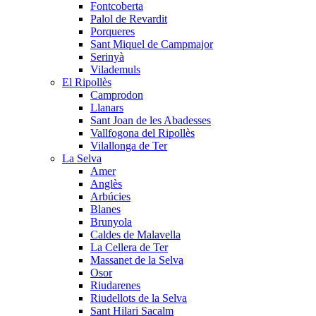
Fontcoberta
Palol de Revardit
Porqueres
Sant Miquel de Campmajor
Serinyà
Vilademuls
El Ripollès
Camprodon
Llanars
Sant Joan de les Abadesses
Vallfogona del Ripollès
Vilallonga de Ter
La Selva
Amer
Anglès
Arbúcies
Blanes
Brunyola
Caldes de Malavella
La Cellera de Ter
Massanet de la Selva
Osor
Riudarenes
Riudellots de la Selva
Sant Hilari Sacalm