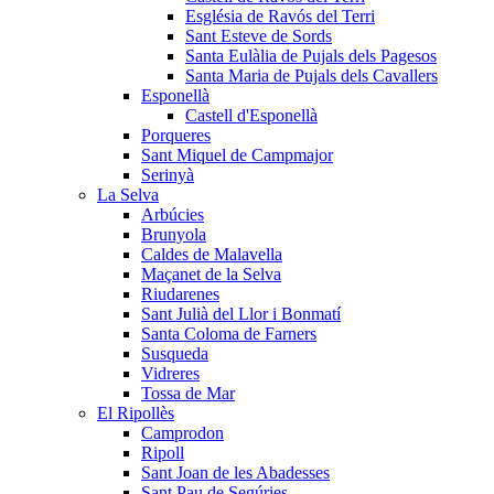
Església de Ravós del Terri
Sant Esteve de Sords
Santa Eulàlia de Pujals dels Pagesos
Santa Maria de Pujals dels Cavallers
Esponellà
Castell d'Esponellà
Porqueres
Sant Miquel de Campmajor
Serinyà
La Selva
Arbúcies
Brunyola
Caldes de Malavella
Maçanet de la Selva
Riudarenes
Sant Julià del Llor i Bonmatí
Santa Coloma de Farners
Susqueda
Vidreres
Tossa de Mar
El Ripollès
Camprodon
Ripoll
Sant Joan de les Abadesses
Sant Pau de Segúries