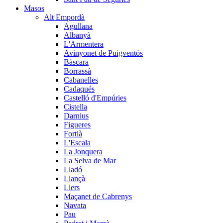
Masos
Alt Empordà
Agullana
Albanyà
L'Armentera
Avinyonet de Puigventós
Bàscara
Borrassà
Cabanelles
Cadaqués
Castelló d'Empúries
Cistella
Darnius
Figueres
Fortià
L'Escala
La Jonquera
La Selva de Mar
Lladó
Llançà
Llers
Maçanet de Cabrenys
Navata
Pau