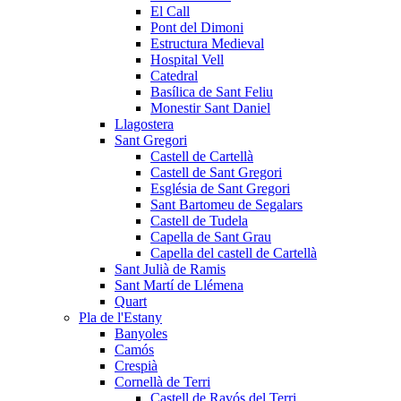
El Call
Pont del Dimoni
Estructura Medieval
Hospital Vell
Catedral
Basílica de Sant Feliu
Monestir Sant Daniel
Llagostera
Sant Gregori
Castell de Cartellà
Castell de Sant Gregori
Església de Sant Gregori
Sant Bartomeu de Segalars
Castell de Tudela
Capella de Sant Grau
Capella del castell de Cartellà
Sant Julià de Ramis
Sant Martí de Llémena
Quart
Pla de l'Estany
Banyoles
Camós
Crespià
Cornellà de Terri
Castell de Ravós del Terri