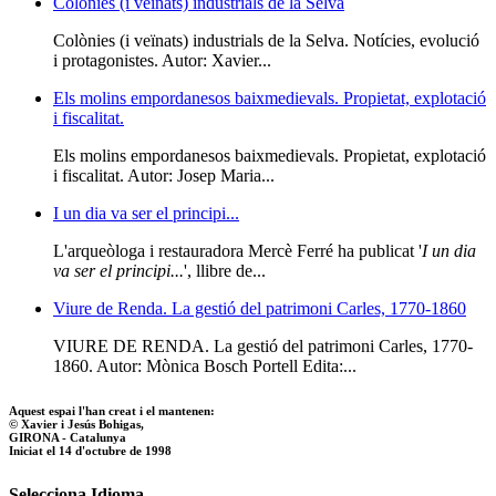
Colònies (i veïnats) industrials de la Selva
Colònies (i veïnats) industrials de la Selva. Notícies, evolució
i protagonistes. Autor: Xavier...
Els molins empordanesos baixmedievals. Propietat, explotació
i fiscalitat.
Els molins empordanesos baixmedievals. Propietat, explotació
i fiscalitat. Autor: Josep Maria...
I un dia va ser el principi...
L'arqueòloga i restauradora Mercè Ferré ha publicat '
I un dia
va ser el principi...
', llibre de...
Viure de Renda. La gestió del patrimoni Carles, 1770-1860
VIURE DE RENDA. La gestió del patrimoni Carles, 1770-
1860. Autor: Mònica Bosch Portell Edita:...
Aquest espai l'han creat i el mantenen:
© Xavier i Jesús Bohigas,
GIRONA - Catalunya
Iniciat el 14 d'octubre de 1998
Selecciona Idioma