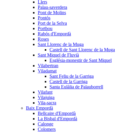
Llers
Palau-saverdera
Pont de Molins
Pontós
Port de la Selva
Portbou
Rabós d'Empordà
Roses
Sant Llorenç de la Muga
Castell de Sant Llorenç de la Muga
Sant Miquel de Fluvià
Església-monestir de Sant Miquel
Vilabertran
Viladamat
Sant Feliu de la Garriga
Castell de la Garriga
Santa Eulàlia de Palauborrell
Vilafant
Vilajuïga
Vila-sacra
Baix Empordà
Bellcaire d'Empordà
La Bisbal d'Empordà
Calonge
Colomers