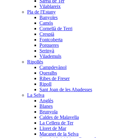
Sarrià de Ter
Vilablareix
Pla de l'Estany
Banyoles
Camós
Cornellà de Terri
Crespià
Fontcoberta
Porqueres
Serinyà
Vilademuls
Ripollès
Campdevànol
Queralbs
Ribes de Freser
Ripoll
Sant Joan de les Abadesses
La Selva
Anglès
Blanes
Brunyola
Caldes de Malavella
La Cellera de Ter
Lloret de Mar
Maçanet de la Selva