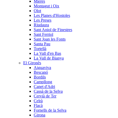
Mieres
Montagut i Oix
Olot
Les Planes d'Hostoles
Les Preses
Riudaura
Sant Aniol de Finestres
Sant Ferriol
Sant Joan les Fonts
Santa Pau
Tortellà
La Vall d'en Bas
La Vall de Bianya
El Gironès
Aiguaviva
Bescanó
Bordils
Campllong
Canet d'Adri
Cassà de la Selva
Cervià de Ter
Celrà
Flaçà
Fornells de la Selva
Girona