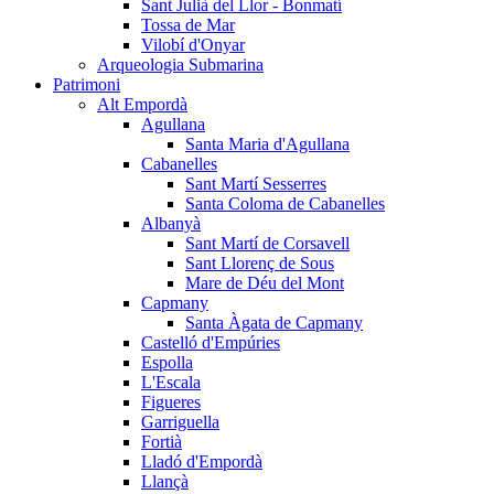
Sant Julià del Llor - Bonmatí
Tossa de Mar
Vilobí d'Onyar
Arqueologia Submarina
Patrimoni
Alt Empordà
Agullana
Santa Maria d'Agullana
Cabanelles
Sant Martí Sesserres
Santa Coloma de Cabanelles
Albanyà
Sant Martí de Corsavell
Sant Llorenç de Sous
Mare de Déu del Mont
Capmany
Santa Àgata de Capmany
Castelló d'Empúries
Espolla
L'Escala
Figueres
Garriguella
Fortià
Lladó d'Empordà
Llançà