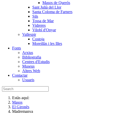
Masos de Querós
Sant Julià del Llor
Santa Coloma de Farners
Sils
Tossa de Mar
Vidreres
Vilobí d'Onyar
Vallespir
Costoja
Moreillàs i les Illes
Fonts
Arxius
Bibliografia
Centres d'Estudis
Museus
Altres Web
Contactar
Usuaris
Estàs aquí:
Masos
El Gironès
Madremanya