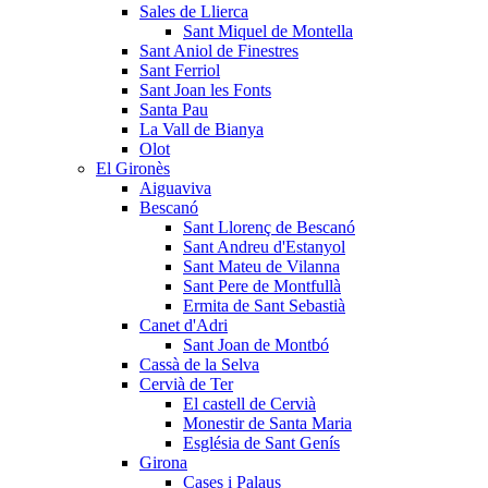
Sales de Llierca
Sant Miquel de Montella
Sant Aniol de Finestres
Sant Ferriol
Sant Joan les Fonts
Santa Pau
La Vall de Bianya
Olot
El Gironès
Aiguaviva
Bescanó
Sant Llorenç de Bescanó
Sant Andreu d'Estanyol
Sant Mateu de Vilanna
Sant Pere de Montfullà
Ermita de Sant Sebastià
Canet d'Adri
Sant Joan de Montbó
Cassà de la Selva
Cervià de Ter
El castell de Cervià
Monestir de Santa Maria
Església de Sant Genís
Girona
Cases i Palaus