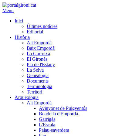
Menu
Inici
Últimes notícies
Editorial
Història
Alt Empordà
Baix Empordà
La Garrotxa
El Gironès
Pla de l'Estany
La Selva
Genealogia
Documents
Terminologia
Territori
Arqueologia
Alt Empordà
Avinyonet de Puigventós
Boadella d'Empordà
Garrigàs
L'Escala
Palau-saverdera
Pau