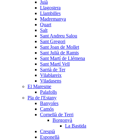
Juià
Llagostera
Llambilles
Madremanya
Quart
Salt
Sant Andreu Salou
Sant Gregori
Sant Joan de Mollet
Sant Julià de Ramis
Sant Martí de Llémena
Sant Martí Vell
Sarrià de Ter
Vilablareix
Viladasens
El Maresme
Palafolls
Pla de l'Estany
Banyoles
Camós
Cornellà de Terri
Borgonyà
La Bastida
Crespià
Esponellà