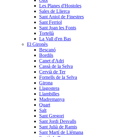
Olot
Les Planes d'Hostoles
Sales de Llierca
Sant Aniol de Finestres
Sant Ferriol
Sant Joan les Fonts
Tortellà
La Vall d'en Bas
El Gironès
Bescanó
Bordils
Canet d'Adri
Cassà de la Selva
Cervià de Ter
Fornells de la Selva
Girona
Llagostera
Llambilles
Madremanya
Quart
Salt
Sant Gregori
Sant Jordi Desvalls
Sant Julià de Ramis
Sant Martí de Llémana