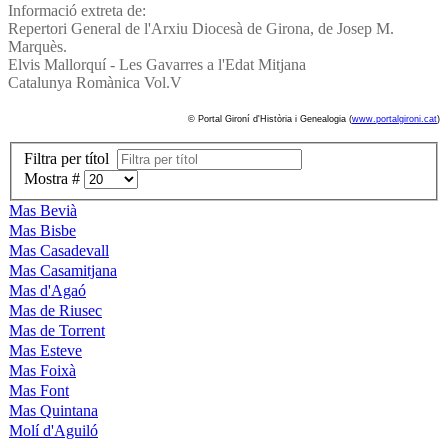
Informació extreta de:
Repertori General de l'Arxiu Diocesà de Girona, de Josep M.
Marquès.
Elvis Mallorquí­ - Les Gavarres a l'Edat Mitjana
Catalunya Romànica Vol.V
© Portal Gironí­ d'Història i Genealogia (
www.portalgironi.cat
)
Filtra per títol
Mostra #
Mas Bevià
Mas Bisbe
Mas Casadevall
Mas Casamitjana
Mas d'Agaó
Mas de Riusec
Mas de Torrent
Mas Esteve
Mas Foixà
Mas Font
Mas Quintana
Molí d'Aguiló