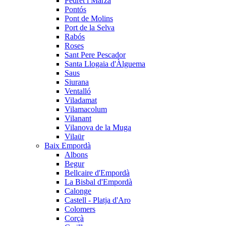
Pedret i Marzà
Pontós
Pont de Molins
Port de la Selva
Rabós
Roses
Sant Pere Pescador
Santa Llogaia d'Àlguema
Saus
Siurana
Ventalló
Viladamat
Vilamacolum
Vilanant
Vilanova de la Muga
Vilaür
Baix Empordà
Albons
Begur
Bellcaire d'Empordà
La Bisbal d'Empordà
Calonge
Castell - Platja d'Aro
Colomers
Corçà