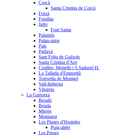
Corçà
Santa Cristina de Corçà
Foixà
Forallac
Jafre
Font Santa
Palamós
Palau-sator
Pals
Parlavà
Sant Feliu de Guíxols
Santa Cristina d'Aro
Cruïlles, Monells i S.Sadurní H.
La Tallada d'Empordà
Torroella de Montgrí
Vall-llobrega
Vilopriu
La Garrotxa
Besalú
Beuda
Mieres
Montagut
Les Planes d'Hostoles
Puig-alder
Les Preses