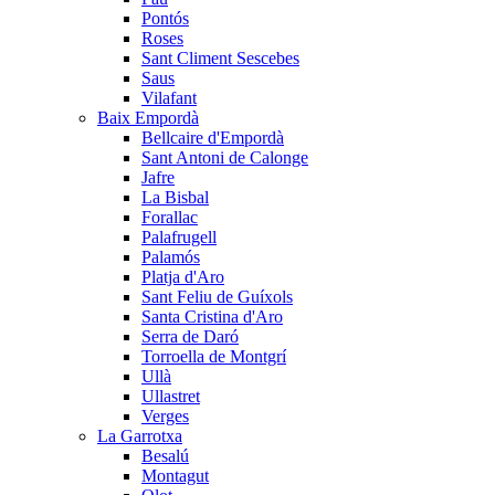
Pontós
Roses
Sant Climent Sescebes
Saus
Vilafant
Baix Empordà
Bellcaire d'Empordà
Sant Antoni de Calonge
Jafre
La Bisbal
Forallac
Palafrugell
Palamós
Platja d'Aro
Sant Feliu de Guíxols
Santa Cristina d'Aro
Serra de Daró
Torroella de Montgrí
Ullà
Ullastret
Verges
La Garrotxa
Besalú
Montagut