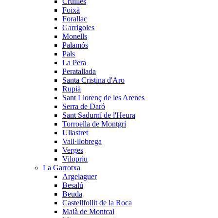
Cruïlles
Foixà
Forallac
Garrigoles
Monells
Palamós
Pals
La Pera
Peratallada
Santa Cristina d'Aro
Rupià
Sant Llorenç de les Arenes
Serra de Daró
Sant Sadurní de l'Heura
Torroella de Montgrí
Ullastret
Vall·llobrega
Verges
Vilopriu
La Garrotxa
Argelaguer
Besalú
Beuda
Castellfollit de la Roca
Maià de Montcal