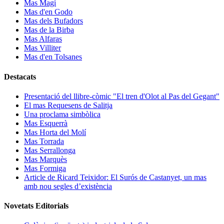
Mas Magí
Mas d'en Godo
Mas dels Bufadors
Mas de la Birba
Mas Alfaras
Mas Villiter
Mas d'en Tolsanes
Destacats
Presentació del llibre-còmic "El tren d'Olot al Pas del Gegant"
El mas Requesens de Salitja
Una proclama simbòlica
Mas Esquerrà
Mas Horta del Molí
Mas Torrada
Mas Serrallonga
Mas Marquès
Mas Formiga
Article de Ricard Teixidor: El Surós de Castanyet, un mas
amb nou segles d’existència
Novetats Editorials