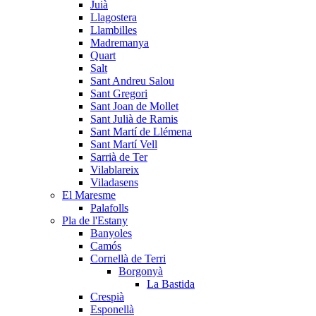
Juià
Llagostera
Llambilles
Madremanya
Quart
Salt
Sant Andreu Salou
Sant Gregori
Sant Joan de Mollet
Sant Julià de Ramis
Sant Martí de Llémena
Sant Martí Vell
Sarrià de Ter
Vilablareix
Viladasens
El Maresme
Palafolls
Pla de l'Estany
Banyoles
Camós
Cornellà de Terri
Borgonyà
La Bastida
Crespià
Esponellà