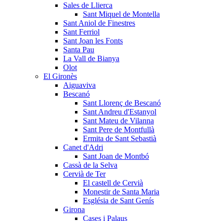
Sales de Llierca
Sant Miquel de Montella
Sant Aniol de Finestres
Sant Ferriol
Sant Joan les Fonts
Santa Pau
La Vall de Bianya
Olot
El Gironès
Aiguaviva
Bescanó
Sant Llorenç de Bescanó
Sant Andreu d'Estanyol
Sant Mateu de Vilanna
Sant Pere de Montfullà
Ermita de Sant Sebastià
Canet d'Adri
Sant Joan de Montbó
Cassà de la Selva
Cervià de Ter
El castell de Cervià
Monestir de Santa Maria
Església de Sant Genís
Girona
Cases i Palaus