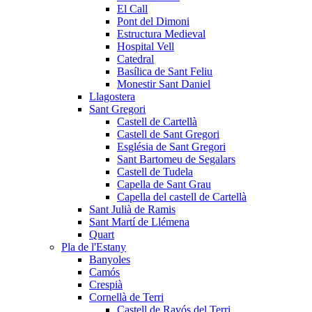
El Call
Pont del Dimoni
Estructura Medieval
Hospital Vell
Catedral
Basílica de Sant Feliu
Monestir Sant Daniel
Llagostera
Sant Gregori
Castell de Cartellà
Castell de Sant Gregori
Església de Sant Gregori
Sant Bartomeu de Segalars
Castell de Tudela
Capella de Sant Grau
Capella del castell de Cartellà
Sant Julià de Ramis
Sant Martí de Llémena
Quart
Pla de l'Estany
Banyoles
Camós
Crespià
Cornellà de Terri
Castell de Ravós del Terri