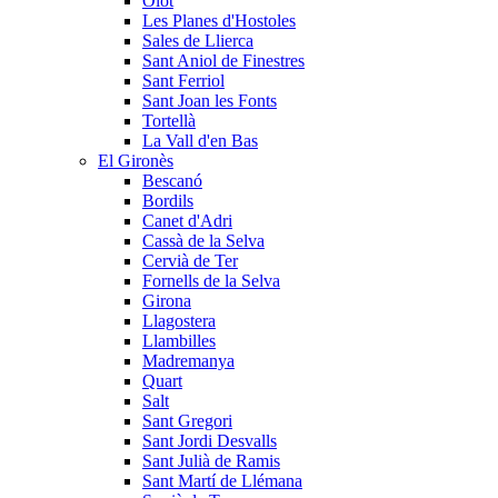
Olot
Les Planes d'Hostoles
Sales de Llierca
Sant Aniol de Finestres
Sant Ferriol
Sant Joan les Fonts
Tortellà
La Vall d'en Bas
El Gironès
Bescanó
Bordils
Canet d'Adri
Cassà de la Selva
Cervià de Ter
Fornells de la Selva
Girona
Llagostera
Llambilles
Madremanya
Quart
Salt
Sant Gregori
Sant Jordi Desvalls
Sant Julià de Ramis
Sant Martí de Llémana