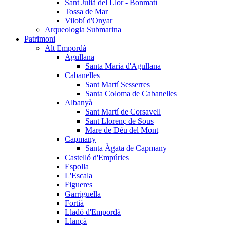
Sant Julià del Llor - Bonmatí
Tossa de Mar
Vilobí d'Onyar
Arqueologia Submarina
Patrimoni
Alt Empordà
Agullana
Santa Maria d'Agullana
Cabanelles
Sant Martí Sesserres
Santa Coloma de Cabanelles
Albanyà
Sant Martí de Corsavell
Sant Llorenç de Sous
Mare de Déu del Mont
Capmany
Santa Àgata de Capmany
Castelló d'Empúries
Espolla
L'Escala
Figueres
Garriguella
Fortià
Lladó d'Empordà
Llançà