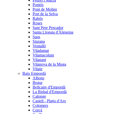
Pedret i Marzà
Pontós
Pont de Molins
Port de la Selva
Rabós
Roses
Sant Pere Pescador
Santa Llogaia d'Àlguema
Saus
Siurana
Ventalló
Viladamat
Vilamacolum
Vilanant
Vilanova de la Muga
Vilaür
Baix Empordà
Albons
Begur
Bellcaire d'Empordà
La Bisbal d'Empordà
Calonge
Castell - Platja d'Aro
Colomers
Corçà