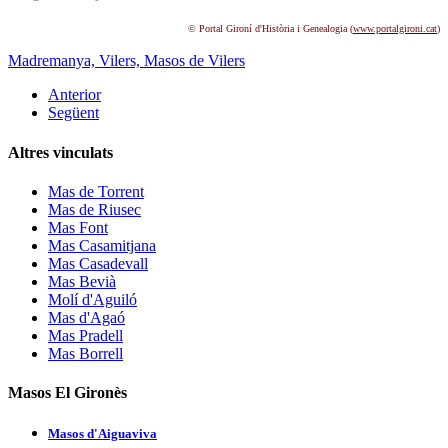
© Portal Gironí d'Història i Genealogia (
www.portalgironi.cat
)
Madremanya,
Vilers,
Masos de Vilers
Anterior
Següent
Altres vinculats
Mas de Torrent
Mas de Riusec
Mas Font
Mas Casamitjana
Mas Casadevall
Mas Bevià
Molí d'Aguiló
Mas d'Agaó
Mas Pradell
Mas Borrell
Masos El Gironès
Masos d'Aiguaviva