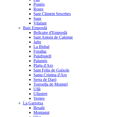
Pontós
Roses
Sant Climent Sescebes
Saus
Vilafant
Baix Empordà
Bellcaire d'Empordà
Sant Antoni de Calonge
Jafre
La Bisbal
Forallac
Palafrugell
Palamós
Platja d'Aro
Sant Feliu de Guíxols
Santa Cristina d'Aro
Serra de Daró
Torroella de Montgrí
Ullà
Ullastret
Verges
La Garrotxa
Besalú
Montagut