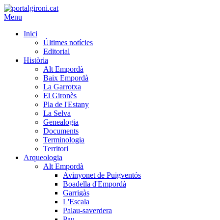
Menu
Inici
Últimes notícies
Editorial
Història
Alt Empordà
Baix Empordà
La Garrotxa
El Gironès
Pla de l'Estany
La Selva
Genealogia
Documents
Terminologia
Territori
Arqueologia
Alt Empordà
Avinyonet de Puigventós
Boadella d'Empordà
Garrigàs
L'Escala
Palau-saverdera
Pau