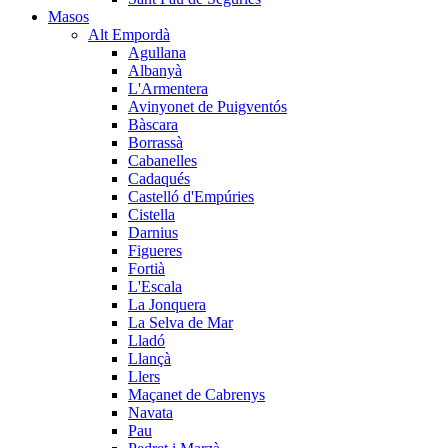
Masos
Alt Empordà
Agullana
Albanyà
L'Armentera
Avinyonet de Puigventós
Bàscara
Borrassà
Cabanelles
Cadaqués
Castelló d'Empúries
Cistella
Darnius
Figueres
Fortià
L'Escala
La Jonquera
La Selva de Mar
Lladó
Llançà
Llers
Maçanet de Cabrenys
Navata
Pau