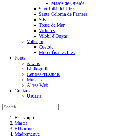
Masos de Querós
Sant Julià del Llor
Santa Coloma de Farners
Sils
Tossa de Mar
Vidreres
Vilobí d'Onyar
Vallespir
Costoja
Moreillàs i les Illes
Fonts
Arxius
Bibliografia
Centres d'Estudis
Museus
Altres Web
Contactar
Usuaris
Estàs aquí:
Masos
El Gironès
Madremanya