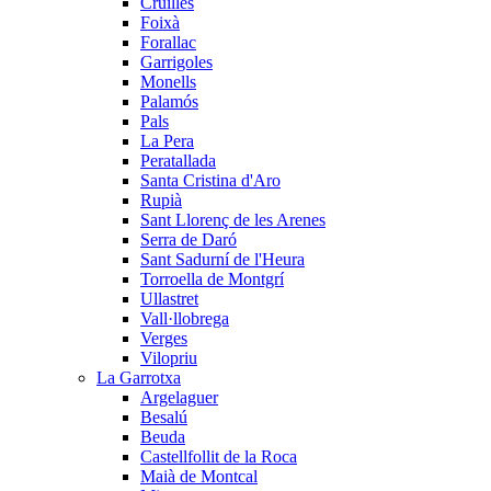
Cruïlles
Foixà
Forallac
Garrigoles
Monells
Palamós
Pals
La Pera
Peratallada
Santa Cristina d'Aro
Rupià
Sant Llorenç de les Arenes
Serra de Daró
Sant Sadurní de l'Heura
Torroella de Montgrí
Ullastret
Vall·llobrega
Verges
Vilopriu
La Garrotxa
Argelaguer
Besalú
Beuda
Castellfollit de la Roca
Maià de Montcal