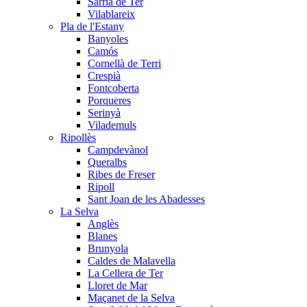
Sarrià de Ter
Vilablareix
Pla de l'Estany
Banyoles
Camós
Cornellà de Terri
Crespià
Fontcoberta
Porqueres
Serinyà
Vilademuls
Ripollès
Campdevànol
Queralbs
Ribes de Freser
Ripoll
Sant Joan de les Abadesses
La Selva
Anglès
Blanes
Brunyola
Caldes de Malavella
La Cellera de Ter
Lloret de Mar
Maçanet de la Selva