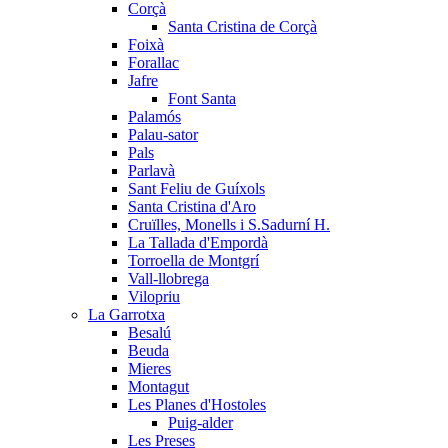
Corçà
Santa Cristina de Corçà
Foixà
Forallac
Jafre
Font Santa
Palamós
Palau-sator
Pals
Parlavà
Sant Feliu de Guíxols
Santa Cristina d'Aro
Cruïlles, Monells i S.Sadurní H.
La Tallada d'Empordà
Torroella de Montgrí
Vall-llobrega
Vilopriu
La Garrotxa
Besalú
Beuda
Mieres
Montagut
Les Planes d'Hostoles
Puig-alder
Les Preses