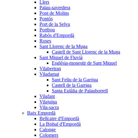
Llers
Palau-saverdera
Pont de Molins
Pontós
Port de la Selva
Portbou
Rabós d'Empordà
Roses
Sant Llorenç de la Muga
Castell de Sant Llorenç de la Muga
Sant Miquel de Fluvià
Església-monestir de Sant Miquel
Vilabertran
Viladamat
Sant Feliu de la Garriga
Castell de la Garriga
Santa Eulàlia de Palauborrell
Vilafant
Vilajuïga
Vila-sacra
Baix Empordà
Bellcaire d'Empordà
La Bisbal d'Empordà
Calonge
Colomers