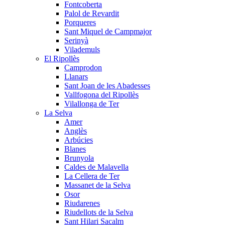
Fontcoberta
Palol de Revardit
Porqueres
Sant Miquel de Campmajor
Serinyà
Vilademuls
El Ripollès
Camprodon
Llanars
Sant Joan de les Abadesses
Vallfogona del Ripollès
Vilallonga de Ter
La Selva
Amer
Anglès
Arbúcies
Blanes
Brunyola
Caldes de Malavella
La Cellera de Ter
Massanet de la Selva
Osor
Riudarenes
Riudellots de la Selva
Sant Hilari Sacalm