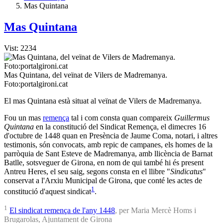
Mas Quintana
Mas Quintana
Vist: 2234
Mas Quintana, del veïnat de Vilers de Madremanya.
Foto:portalgironi.cat
El mas Quintana està situat al veïnat de Vilers de Madremanya.
Fou un mas
remença
tal i com consta quan compareix
Guillermus
Quintana
en la constitució del Sindicat Remença, el dimecres 16
d'octubre de 1448 quan en Presència de Jaume Coma, notari, i altres
testimonis, són convocats, amb repic de campanes, els homes de la
parròquia de Sant Esteve de Madremanya, amb llicència de Barnat
Batlle, sotsveguer de Girona, en nom de qui també hi és present
Antreu Heres, el seu saig, segons consta en el llibre "
Sindicatus
"
conservat a l'Arxiu Municipal de Girona, que conté les actes de
1
constitució d'aquest sindicat
.
1
El sindicat remença de l'any 1448
, per Maria Mercè Homs i
Brugarolas, Ajuntament de Girona