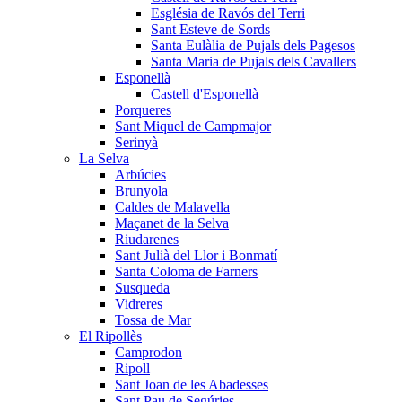
Església de Ravós del Terri
Sant Esteve de Sords
Santa Eulàlia de Pujals dels Pagesos
Santa Maria de Pujals dels Cavallers
Esponellà
Castell d'Esponellà
Porqueres
Sant Miquel de Campmajor
Serinyà
La Selva
Arbúcies
Brunyola
Caldes de Malavella
Maçanet de la Selva
Riudarenes
Sant Julià del Llor i Bonmatí
Santa Coloma de Farners
Susqueda
Vidreres
Tossa de Mar
El Ripollès
Camprodon
Ripoll
Sant Joan de les Abadesses
Sant Pau de Segúries