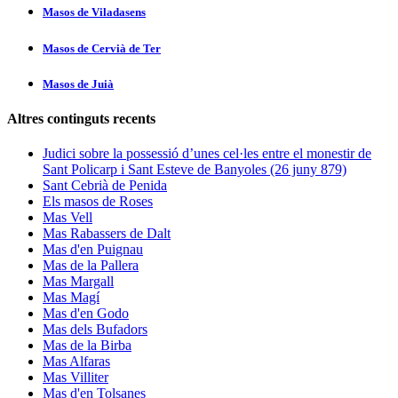
Masos de Viladasens
Masos de Cervià de Ter
Masos de Juià
Altres continguts recents
Judici sobre la possessió d’unes cel·les entre el monestir de
Sant Policarp i Sant Esteve de Banyoles (26 juny 879)
Sant Cebrià de Penida
Els masos de Roses
Mas Vell
Mas Rabassers de Dalt
Mas d'en Puignau
Mas de la Pallera
Mas Margall
Mas Magí
Mas d'en Godo
Mas dels Bufadors
Mas de la Birba
Mas Alfaras
Mas Villiter
Mas d'en Tolsanes