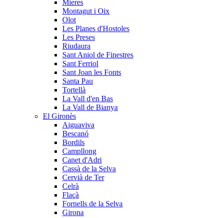
Mieres
Montagut i Oix
Olot
Les Planes d'Hostoles
Les Preses
Riudaura
Sant Aniol de Finestres
Sant Ferriol
Sant Joan les Fonts
Santa Pau
Tortellà
La Vall d'en Bas
La Vall de Bianya
El Gironès
Aiguaviva
Bescanó
Bordils
Campllong
Canet d'Adri
Cassà de la Selva
Cervià de Ter
Celrà
Flaçà
Fornells de la Selva
Girona