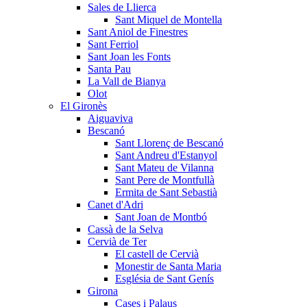
Sales de Llierca
Sant Miquel de Montella
Sant Aniol de Finestres
Sant Ferriol
Sant Joan les Fonts
Santa Pau
La Vall de Bianya
Olot
El Gironès
Aiguaviva
Bescanó
Sant Llorenç de Bescanó
Sant Andreu d'Estanyol
Sant Mateu de Vilanna
Sant Pere de Montfullà
Ermita de Sant Sebastià
Canet d'Adri
Sant Joan de Montbó
Cassà de la Selva
Cervià de Ter
El castell de Cervià
Monestir de Santa Maria
Església de Sant Genís
Girona
Cases i Palaus