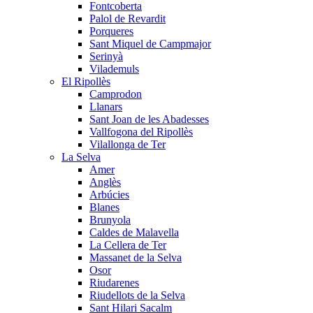
Fontcoberta
Palol de Revardit
Porqueres
Sant Miquel de Campmajor
Serinyà
Vilademuls
El Ripollès
Camprodon
Llanars
Sant Joan de les Abadesses
Vallfogona del Ripollès
Vilallonga de Ter
La Selva
Amer
Anglès
Arbúcies
Blanes
Brunyola
Caldes de Malavella
La Cellera de Ter
Massanet de la Selva
Osor
Riudarenes
Riudellots de la Selva
Sant Hilari Sacalm