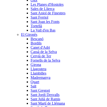
Olot
Les Planes d'Hostoles
Sales de Llierca
Sant Aniol de Finestres
Sant Ferriol
Sant Joan les Fonts
Tortellà
La Vall d'en Bas
El Gironès
Bescanó
Bordils
Canet d'Adri
Cassà de la Selva
Cervià de Ter
Fornells de la Selva
Girona
Llagostera
Llambilles
Madremanya
Quart
Salt
Sant Gregori
Sant Jordi Desvalls
Sant Julià de Ramis
Sant Martí de Llémana