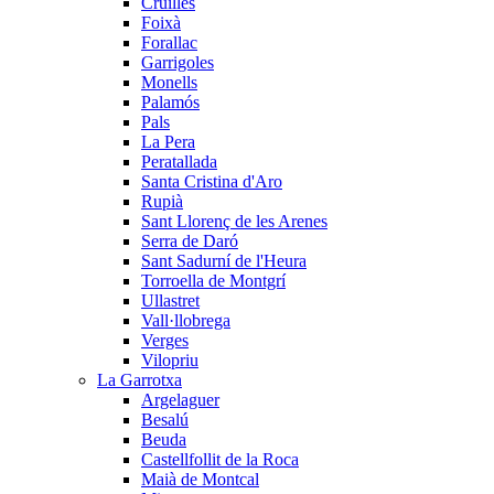
Cruïlles
Foixà
Forallac
Garrigoles
Monells
Palamós
Pals
La Pera
Peratallada
Santa Cristina d'Aro
Rupià
Sant Llorenç de les Arenes
Serra de Daró
Sant Sadurní de l'Heura
Torroella de Montgrí
Ullastret
Vall·llobrega
Verges
Vilopriu
La Garrotxa
Argelaguer
Besalú
Beuda
Castellfollit de la Roca
Maià de Montcal