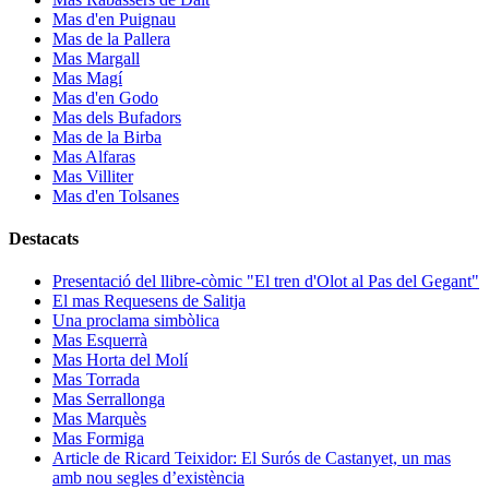
Mas d'en Puignau
Mas de la Pallera
Mas Margall
Mas Magí
Mas d'en Godo
Mas dels Bufadors
Mas de la Birba
Mas Alfaras
Mas Villiter
Mas d'en Tolsanes
Destacats
Presentació del llibre-còmic "El tren d'Olot al Pas del Gegant"
El mas Requesens de Salitja
Una proclama simbòlica
Mas Esquerrà
Mas Horta del Molí
Mas Torrada
Mas Serrallonga
Mas Marquès
Mas Formiga
Article de Ricard Teixidor: El Surós de Castanyet, un mas
amb nou segles d’existència