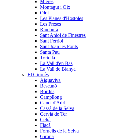
Mieres
Montagut i Oix
Olot
Les Planes d'Hostoles
Les Preses
Riudaura
Sant Aniol de Finestres
Sant Ferriol
Sant Joan les Fonts
Santa Pau
Tortellà
La Vall d'en Bas
La Vall de Bianya
El Gironès
Aiguaviva
Bescanó
Bordils
Campllong
Canet d'Adri
Cassà de la Selva
Cervià de Ter
Celrà
Flaçà
Fornells de la Selva
Girona