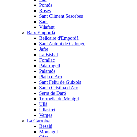
Pontós
Roses
Sant Climent Sescebes
Saus
Vilafant
Baix Empordà
Bellcaire d'Empordà
Sant Antoni de Calonge
Jafre
La Bisbal
Forallac
Palafrugell
Palamós
Platja d'Aro
Sant Feliu de Guíxols
Santa Cristina d'Aro
Serra de Daró
Torroella de Montgrí
Ullà
Ullastret
Verges
La Garrotxa
Besalú
Montagut