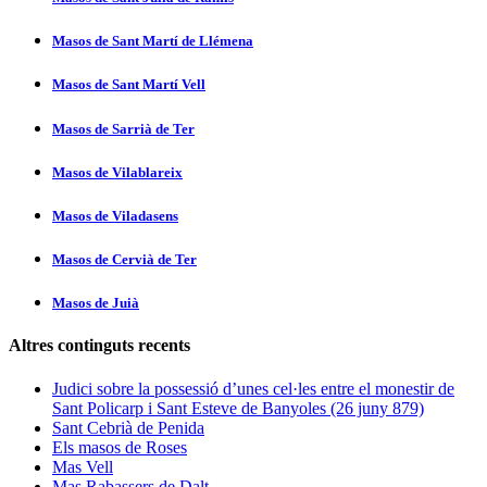
Masos de Sant Martí­ de Llémena
Masos de Sant Martí­ Vell
Masos de Sarrià de Ter
Masos de Vilablareix
Masos de Viladasens
Masos de Cervià de Ter
Masos de Juià
Altres continguts recents
Judici sobre la possessió d’unes cel·les entre el monestir de
Sant Policarp i Sant Esteve de Banyoles (26 juny 879)
Sant Cebrià de Penida
Els masos de Roses
Mas Vell
Mas Rabassers de Dalt