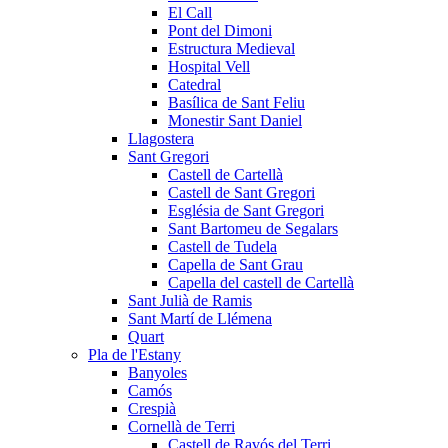
El Call
Pont del Dimoni
Estructura Medieval
Hospital Vell
Catedral
Basílica de Sant Feliu
Monestir Sant Daniel
Llagostera
Sant Gregori
Castell de Cartellà
Castell de Sant Gregori
Església de Sant Gregori
Sant Bartomeu de Segalars
Castell de Tudela
Capella de Sant Grau
Capella del castell de Cartellà
Sant Julià de Ramis
Sant Martí de Llémena
Quart
Pla de l'Estany
Banyoles
Camós
Crespià
Cornellà de Terri
Castell de Ravós del Terri