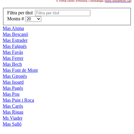
© Portal Gironí­ d'Història i Genealogia (
www.portalgironi.cat
)
Filtra per títol
Mostra #
Mas Alsina
Mas Bescanó
Mas Estrader
Mas Falgués
Mas Favàs
Mas Ferrer
Mas Bech
Mas Font de Mont
Mas Gironès
Mas Isoard
Mas Pagès
Mas Pou
Mas Puig i Roca
Mas Carós
Mas Rigau
Ms Viader
Mas Salló