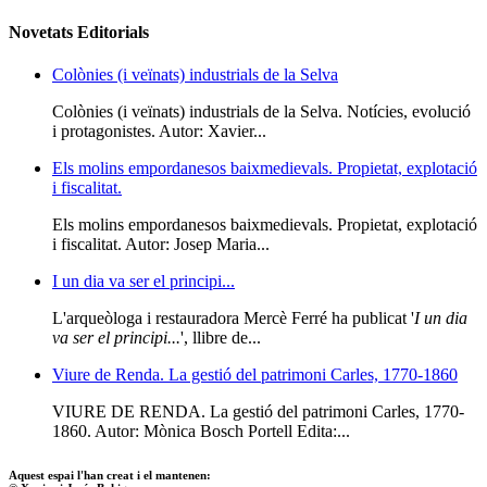
Novetats Editorials
Colònies (i veïnats) industrials de la Selva
Colònies (i veïnats) industrials de la Selva. Notícies, evolució
i protagonistes. Autor: Xavier...
Els molins empordanesos baixmedievals. Propietat, explotació
i fiscalitat.
Els molins empordanesos baixmedievals. Propietat, explotació
i fiscalitat. Autor: Josep Maria...
I un dia va ser el principi...
L'arqueòloga i restauradora Mercè Ferré ha publicat '
I un dia
va ser el principi...
', llibre de...
Viure de Renda. La gestió del patrimoni Carles, 1770-1860
VIURE DE RENDA. La gestió del patrimoni Carles, 1770-
1860. Autor: Mònica Bosch Portell Edita:...
Aquest espai l'han creat i el mantenen: