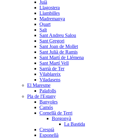
Juià
Llagostera
Llambilles
Madremanya
Quart
Salt
Sant Andreu Salou
Sant Gregori
Sant Joan de Mollet
Sant Julià de Ramis
Sant Martí de Llémena
Sant Martí Vell
Sarrià de Ter
Vilablareix
Viladasens
El Maresme
Palafolls
Pla de l'Estany
Banyoles
Camós
Cornellà de Terri
Borgonyà
La Bastida
Crespià
Esponellà