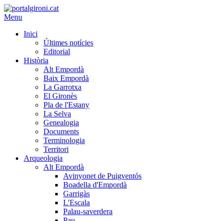
Menu
Inici
Últimes notícies
Editorial
Història
Alt Empordà
Baix Empordà
La Garrotxa
El Gironès
Pla de l'Estany
La Selva
Genealogia
Documents
Terminologia
Territori
Arqueologia
Alt Empordà
Avinyonet de Puigventós
Boadella d'Empordà
Garrigàs
L'Escala
Palau-saverdera
Pau