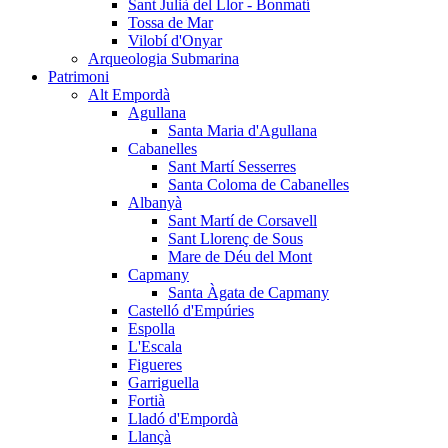
Sant Julià del Llor - Bonmatí
Tossa de Mar
Vilobí d'Onyar
Arqueologia Submarina
Patrimoni
Alt Empordà
Agullana
Santa Maria d'Agullana
Cabanelles
Sant Martí Sesserres
Santa Coloma de Cabanelles
Albanyà
Sant Martí de Corsavell
Sant Llorenç de Sous
Mare de Déu del Mont
Capmany
Santa Àgata de Capmany
Castelló d'Empúries
Espolla
L'Escala
Figueres
Garriguella
Fortià
Lladó d'Empordà
Llançà