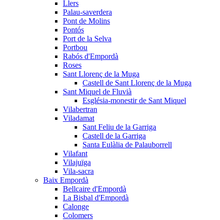
Llers
Palau-saverdera
Pont de Molins
Pontós
Port de la Selva
Portbou
Rabós d'Empordà
Roses
Sant Llorenç de la Muga
Castell de Sant Llorenç de la Muga
Sant Miquel de Fluvià
Església-monestir de Sant Miquel
Vilabertran
Viladamat
Sant Feliu de la Garriga
Castell de la Garriga
Santa Eulàlia de Palauborrell
Vilafant
Vilajuïga
Vila-sacra
Baix Empordà
Bellcaire d'Empordà
La Bisbal d'Empordà
Calonge
Colomers