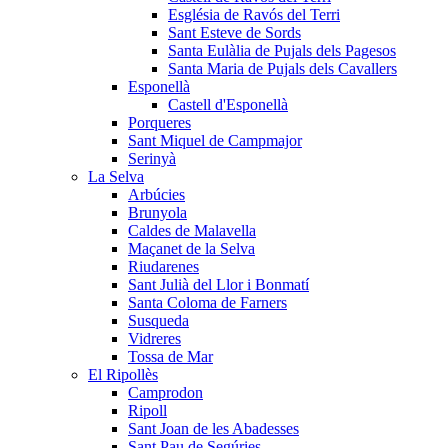
Església de Ravós del Terri
Sant Esteve de Sords
Santa Eulàlia de Pujals dels Pagesos
Santa Maria de Pujals dels Cavallers
Esponellà
Castell d'Esponellà
Porqueres
Sant Miquel de Campmajor
Serinyà
La Selva
Arbúcies
Brunyola
Caldes de Malavella
Maçanet de la Selva
Riudarenes
Sant Julià del Llor i Bonmatí
Santa Coloma de Farners
Susqueda
Vidreres
Tossa de Mar
El Ripollès
Camprodon
Ripoll
Sant Joan de les Abadesses
Sant Pau de Segúries