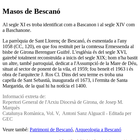
Masos de Bescanó
Al segle XI es troba identificat com a Bascanon i al segle XIV com
a Baschanone.
La parròquia de Sant Llorenç de Bescanó, és esmentada a l'any
1058 (CC, 120), en que fou restituït per la comtessa Ermessenda al
bisbe de Girona Berenguer Guifré. L'església és del segle XVI,
gairebé totalment reconstruïda a inicis del segle XIX; hom n'ha bastit
un altre, també parroquial, dedicat a l'Assumpció de la Mare de Déu,
situat al sector de ponent de la vila, el 1959; fou beneït el 1963 i és
obra de l'arquitecte J. Ros Cl. Dins del seu terme es troba una
capella de Sant Sebastià, inaugurada el 1673, i l'ermita de Santa
Margarida, de la qual hi ha notí­cia el 1400.
Informació extreta de:
Repertori General de l'Arxiu Diocesà de Girona, de Josep M.
Marquès
Catalunya Romànica, Vol. V, Antoni Sanz Alguacil - Editada per
GEC
Veure també:
Patrimoni de Bescanó
,
Arqueologia a Bescanó