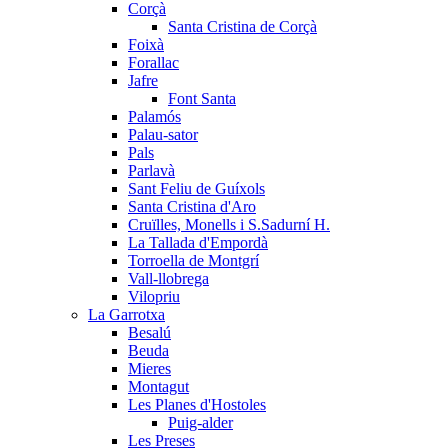
Corçà
Santa Cristina de Corçà
Foixà
Forallac
Jafre
Font Santa
Palamós
Palau-sator
Pals
Parlavà
Sant Feliu de Guíxols
Santa Cristina d'Aro
Cruïlles, Monells i S.Sadurní H.
La Tallada d'Empordà
Torroella de Montgrí
Vall-llobrega
Vilopriu
La Garrotxa
Besalú
Beuda
Mieres
Montagut
Les Planes d'Hostoles
Puig-alder
Les Preses