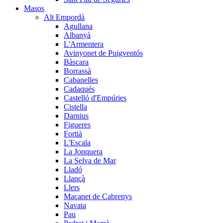
Masos
Alt Empordà
Agullana
Albanyà
L'Armentera
Avinyonet de Puigventós
Bàscara
Borrassà
Cabanelles
Cadaqués
Castelló d'Empúries
Cistella
Darnius
Figueres
Fortià
L'Escala
La Jonquera
La Selva de Mar
Lladó
Llançà
Llers
Maçanet de Cabrenys
Navata
Pau