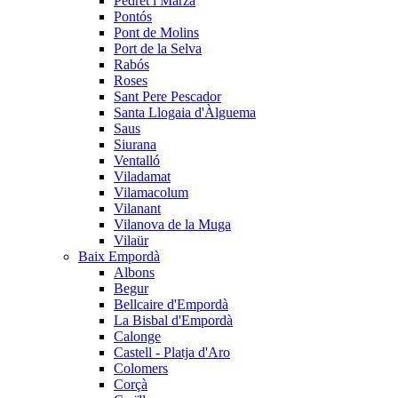
Pedret i Marzà
Pontós
Pont de Molins
Port de la Selva
Rabós
Roses
Sant Pere Pescador
Santa Llogaia d'Àlguema
Saus
Siurana
Ventalló
Viladamat
Vilamacolum
Vilanant
Vilanova de la Muga
Vilaür
Baix Empordà
Albons
Begur
Bellcaire d'Empordà
La Bisbal d'Empordà
Calonge
Castell - Platja d'Aro
Colomers
Corçà