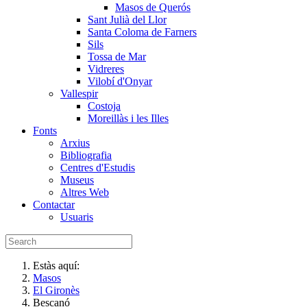
Masos de Querós
Sant Julià del Llor
Santa Coloma de Farners
Sils
Tossa de Mar
Vidreres
Vilobí d'Onyar
Vallespir
Costoja
Moreillàs i les Illes
Fonts
Arxius
Bibliografia
Centres d'Estudis
Museus
Altres Web
Contactar
Usuaris
Estàs aquí:
Masos
El Gironès
Bescanó