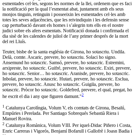
esmentades cel·les, segons les normes de la llei, ordenem que es faci
la notificació per la qual l’esmentat abat, juntament amb els seus
monjos tinguin, retinguin i posseeixin les esmentades cel·les amb
totes les seves adjacències, que les reivindiquin i les defensin sense
cap perturbació davant els homes i s’alegrin tots ells en el nostre
judici sobre els afers esmentats. Notificació donada i confirmada el
dia sisè de les calendes de juliol de l’any primer després de la mort
del rei Lluís.
Teuter, bisbe de la santa església de Girona, ho sotascriu. Undila.
Delà, comte. Ascaric, prevere, ho sotascriu. Solaci ho signo.
Ansemund ho sotascric. Samsó, prevere, ho sotascric. Estremini,
arxipreste, ho sotascric. Guifré, prevere, ho sotascric. Exiri, prevere,
ho sotascric. Senior… ho sotascric. Aranisde, prevere, ho sotascric.
Inbolat, prevere, ho sotascric. Hutari, prevere, ho sotascric. Esclua,
prevere, ho sotascric. Anusc ho sotascric. Guigila, prevere, ho
sotascric. Pròcor ho sotascric. Goldefred, prevere, el qual, pregat, ho
2
he escrit el dia i any que figuren damunt."
1
Catalunya Carolíngia, Volum V, els comtats de Girona, Besalú,
Empúries i Perelada. Per Santiago Sobrequés Sebastià Riera i
Manuel Rovira.
2
Catalunya Romànica, Volum VIII. Per iquel-Didac Piñero i Costa,
Enric Carreras i Vigorós, Benjamí Bofarull i Gallofrè i Joasn Badia i