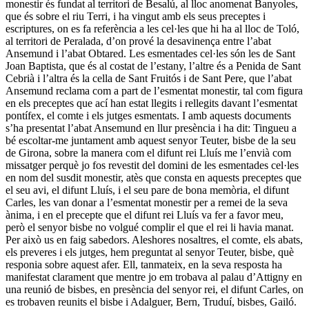
monestir és fundat al territori de Besalú, al lloc anomenat Banyoles,
que és sobre el riu Terri, i ha vingut amb els seus preceptes i
escriptures, on es fa referència a les cel·les que hi ha al lloc de Toló,
al territori de Peralada, d’on prové la desavinença entre l’abat
Ansemund i l’abat Obtared. Les esmentades cel·les són les de Sant
Joan Baptista, que és al costat de l’estany, l’altre és a Penida de Sant
Cebrià i l’altra és la cella de Sant Fruitós i de Sant Pere, que l’abat
Ansemund reclama com a part de l’esmentat monestir, tal com figura
en els preceptes que ací han estat llegits i rellegits davant l’esmentat
pontífex, el comte i els jutges esmentats. I amb aquests documents
s’ha presentat l’abat Ansemund en llur presència i ha dit: Tingueu a
bé escoltar-me juntament amb aquest senyor Teuter, bisbe de la seu
de Girona, sobre la manera com el difunt rei Lluís me l’envià com
missatger perquè jo fos revestit del domini de les esmentades cel·les
en nom del susdit monestir, atès que consta en aquests preceptes que
el seu avi, el difunt Lluís, i el seu pare de bona memòria, el difunt
Carles, les van donar a l’esmentat monestir per a remei de la seva
ànima, i en el precepte que el difunt rei Lluís va fer a favor meu,
però el senyor bisbe no volgué complir el que el rei li havia manat.
Per això us en faig sabedors. Aleshores nosaltres, el comte, els abats,
els preveres i els jutges, hem preguntat al senyor Teuter, bisbe, què
responia sobre aquest afer. Ell, tanmateix, en la seva resposta ha
manifestat clarament que mentre jo em trobava al palau d’Attigny en
una reunió de bisbes, en presència del senyor rei, el difunt Carles, on
es trobaven reunits el bisbe i Adalguer, Bern, Truduí, bisbes, Gailó.