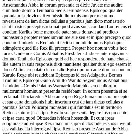
Ansemundus Abba in eorum presentia et dixit: Juvete me audire
cum histo domno Teuthario Sedis Jerundensis Episcopo qualiter
quondam Ludovicus Rex missit illum missum per me ut me
revestissent de iam dictas cellulas a partibus jam dicto monasterio
sicut in istos preceptos resonat quod avus suus condam Ludovicus et
condam Karllus bone memorie pater suus donavit ad predicto
monasterio propter remedium anime sue seu et in ipso precepto quod
condam Ludovicus Rec michi fecit set noluit domnus Episcopus
adimplere quod ille Rex illi precepit. Propter hoc notum vobis hoc
facio. Unde nos Comis Abbatibs Presbiteris Judices interrogavinus
domno Teuthario Episcopo quid ad hec responderet de hanc chausa.
Ille autem in suis responsis dixit manifeste qualiter dum ego essem in
lloco Abtiniaco palatio in consilio Episcoporum ante domno condam
Karulo Rege ubi residebant Episcopus id est Adalgarius Bernus
Truduinus Episcopi Gailo Arnulfo Wanilo Segemundus Abbatibus
Landoinus Comis Palatius Warnardo Marchio seu et aliorum
multorunm hominum presentía residebant. In eorum presentia si se
reclamabit lloctaredus Abba ante ipso Rege huna cum suo precepto
et sua carta donationis hubi insertum erat de iam dictas cellulas a
partibus Sancti Policarpi monasterii qui fundatus est in territorio
Redense atunc jussit ipse Rex in sua presentia legere ipso precepto
et ipsa carta quod Obtaredus ividem hostendit. Et cum ipsas
scripturas audivit ipse Rex una cum supra dictos fideles suos invenit
eas validas. Ita interrogavit ipse Rex isto presente Asemundo Abba