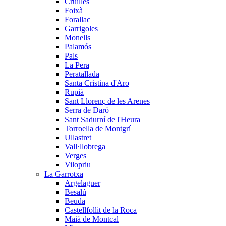
Cruïlles
Foixà
Forallac
Garrigoles
Monells
Palamós
Pals
La Pera
Peratallada
Santa Cristina d'Aro
Rupià
Sant Llorenç de les Arenes
Serra de Daró
Sant Sadurní de l'Heura
Torroella de Montgrí
Ullastret
Vall·llobrega
Verges
Vilopriu
La Garrotxa
Argelaguer
Besalú
Beuda
Castellfollit de la Roca
Maià de Montcal