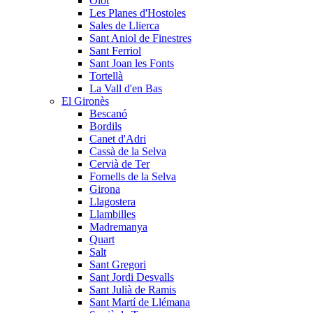
Olot
Les Planes d'Hostoles
Sales de Llierca
Sant Aniol de Finestres
Sant Ferriol
Sant Joan les Fonts
Tortellà
La Vall d'en Bas
El Gironès
Bescanó
Bordils
Canet d'Adri
Cassà de la Selva
Cervià de Ter
Fornells de la Selva
Girona
Llagostera
Llambilles
Madremanya
Quart
Salt
Sant Gregori
Sant Jordi Desvalls
Sant Julià de Ramis
Sant Martí de Llémana