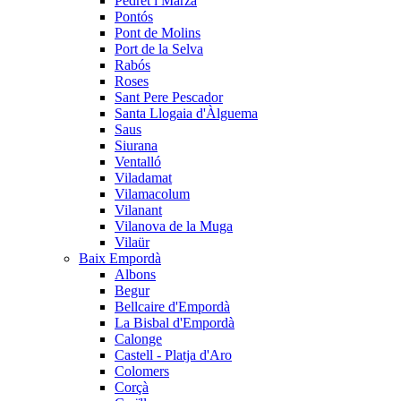
Pedret i Marzà
Pontós
Pont de Molins
Port de la Selva
Rabós
Roses
Sant Pere Pescador
Santa Llogaia d'Àlguema
Saus
Siurana
Ventalló
Viladamat
Vilamacolum
Vilanant
Vilanova de la Muga
Vilaür
Baix Empordà
Albons
Begur
Bellcaire d'Empordà
La Bisbal d'Empordà
Calonge
Castell - Platja d'Aro
Colomers
Corçà