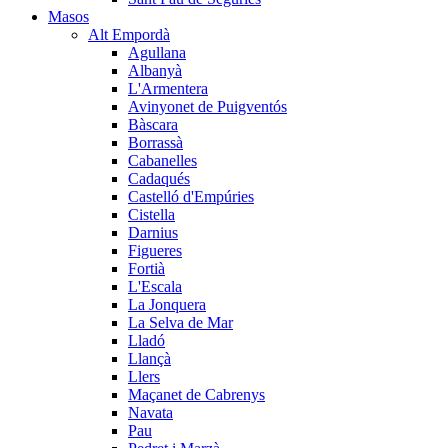
Masos
Alt Empordà
Agullana
Albanyà
L'Armentera
Avinyonet de Puigventós
Bàscara
Borrassà
Cabanelles
Cadaqués
Castelló d'Empúries
Cistella
Darnius
Figueres
Fortià
L'Escala
La Jonquera
La Selva de Mar
Lladó
Llançà
Llers
Maçanet de Cabrenys
Navata
Pau