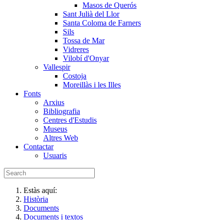
Masos de Querós
Sant Julià del Llor
Santa Coloma de Farners
Sils
Tossa de Mar
Vidreres
Vilobí d'Onyar
Vallespir
Costoja
Moreillàs i les Illes
Fonts
Arxius
Bibliografia
Centres d'Estudis
Museus
Altres Web
Contactar
Usuaris
Estàs aquí:
Història
Documents
Documents i textos