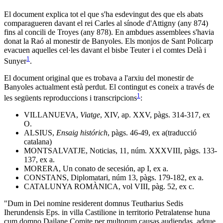
El document explica tot el que s'ha esdevingut des que els abats
comparagueren davant el rei Carles al sínode d'Attigny (any 874)
fins al concili de Troyes (any 878). En ambdues assemblees s'havia
donat la Raó al monestir de Banyoles. Els monjos de Sant Policarp
evacuen aquelles cel·les davant el bisbe Teuter i el comtes Delà i
1
Sunyer
.
El document original que es trobava a l'arxiu del monestir de
Banyoles actualment està perdut. El contingut es coneix a través de
1
les següents reproduccions i transcripcions
:
VILLANUEVA,
Viatge
, XIV, ap. XXV, pàgs. 314-317, ex
O.
ALSIUS,
Ensaig histórich
, pàgs. 46-49, ex a(traducció
catalana)
MONTSALVATJE, Noticias, 11, núm. XXXVIII, pàgs. 133-
137, ex a.
MORERA, Un conato de secesión, ap I, ex a.
CONSTANS, Diplomatari, núm 13, pàgs. 179-182, ex a.
CATALUNYA ROMÀNICA, vol VIII, pàg. 52, ex c.
"
Dum in Dei nomine residerent domnus Teutharius Sedis
Iherundensis Eps. in villa Castilione in territorio Petralatense huna
cum domno Dailane Comite per multorum causas audiendas, adque