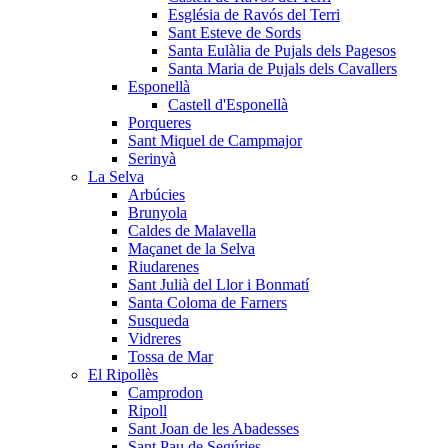
Església de Ravós del Terri
Sant Esteve de Sords
Santa Eulàlia de Pujals dels Pagesos
Santa Maria de Pujals dels Cavallers
Esponellà
Castell d'Esponellà
Porqueres
Sant Miquel de Campmajor
Serinyà
La Selva
Arbúcies
Brunyola
Caldes de Malavella
Maçanet de la Selva
Riudarenes
Sant Julià del Llor i Bonmatí
Santa Coloma de Farners
Susqueda
Vidreres
Tossa de Mar
El Ripollès
Camprodon
Ripoll
Sant Joan de les Abadesses
Sant Pau de Segúries