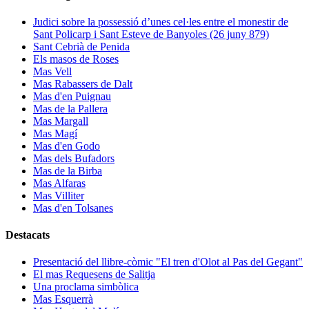
Judici sobre la possessió d’unes cel·les entre el monestir de
Sant Policarp i Sant Esteve de Banyoles (26 juny 879)
Sant Cebrià de Penida
Els masos de Roses
Mas Vell
Mas Rabassers de Dalt
Mas d'en Puignau
Mas de la Pallera
Mas Margall
Mas Magí
Mas d'en Godo
Mas dels Bufadors
Mas de la Birba
Mas Alfaras
Mas Villiter
Mas d'en Tolsanes
Destacats
Presentació del llibre-còmic "El tren d'Olot al Pas del Gegant"
El mas Requesens de Salitja
Una proclama simbòlica
Mas Esquerrà