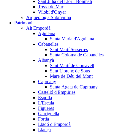
Sant Julià del Llor - Bonmatí
Tossa de Mar
Vilobí d'Onyar
Arqueologia Submarina
Patrimoni
Alt Empordà
Agullana
Santa Maria d'Agullana
Cabanelles
Sant Martí Sesserres
Santa Coloma de Cabanelles
Albanyà
Sant Martí de Corsavell
Sant Llorenç de Sous
Mare de Déu del Mont
Capmany
Santa Àgata de Capmany
Castelló d'Empúries
Espolla
L'Escala
Figueres
Garriguella
Fortià
Lladó d'Empordà
Llançà