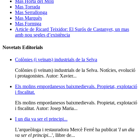
Mas Horta del Molí
Mas Torrada
Mas Serrallonga
Mas Marquès
Mas Formiga
Article de Ricard Teixidor: El Surós de Castanyet, un mas
amb nou segles d’existència
Novetats Editorials
Colònies (i veïnats) industrials de la Selva
Colònies (i veïnats) industrials de la Selva. Notícies, evolució
i protagonistes. Autor: Xavier...
Els molins empordanesos baixmedievals. Propietat, explotació
i fiscalitat.
Els molins empordanesos baixmedievals. Propietat, explotació
i fiscalitat. Autor: Josep Maria...
I un dia va ser el principi...
L'arqueòloga i restauradora Mercè Ferré ha publicat '
I un dia
va ser el principi...
', llibre de...