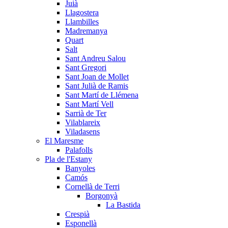
Juià
Llagostera
Llambilles
Madremanya
Quart
Salt
Sant Andreu Salou
Sant Gregori
Sant Joan de Mollet
Sant Julià de Ramis
Sant Martí de Llémena
Sant Martí Vell
Sarrià de Ter
Vilablareix
Viladasens
El Maresme
Palafolls
Pla de l'Estany
Banyoles
Camós
Cornellà de Terri
Borgonyà
La Bastida
Crespià
Esponellà