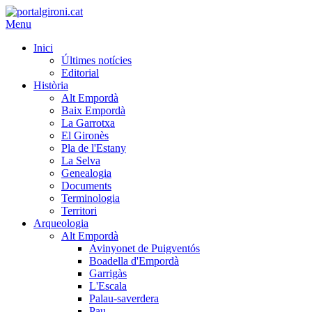
Menu
Inici
Últimes notícies
Editorial
Història
Alt Empordà
Baix Empordà
La Garrotxa
El Gironès
Pla de l'Estany
La Selva
Genealogia
Documents
Terminologia
Territori
Arqueologia
Alt Empordà
Avinyonet de Puigventós
Boadella d'Empordà
Garrigàs
L'Escala
Palau-saverdera
Pau