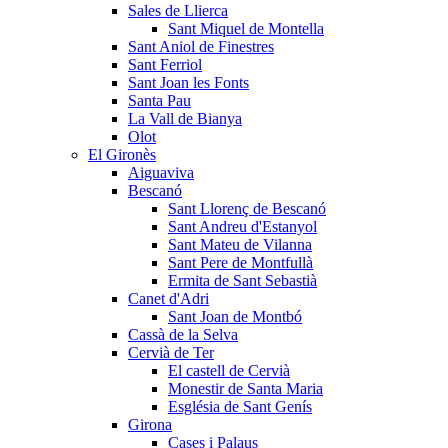
Sales de Llierca
Sant Miquel de Montella
Sant Aniol de Finestres
Sant Ferriol
Sant Joan les Fonts
Santa Pau
La Vall de Bianya
Olot
El Gironès
Aiguaviva
Bescanó
Sant Llorenç de Bescanó
Sant Andreu d'Estanyol
Sant Mateu de Vilanna
Sant Pere de Montfullà
Ermita de Sant Sebastià
Canet d'Adri
Sant Joan de Montbó
Cassà de la Selva
Cervià de Ter
El castell de Cervià
Monestir de Santa Maria
Església de Sant Genís
Girona
Cases i Palaus