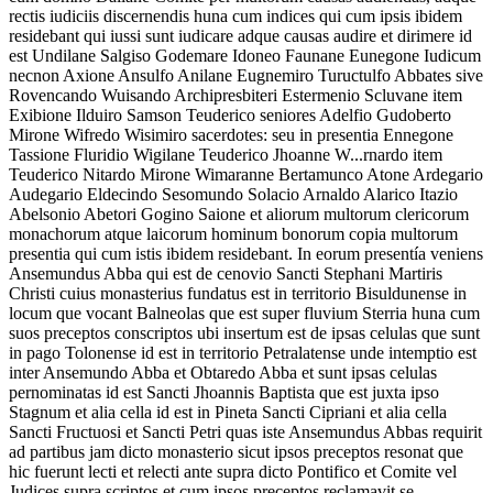
rectis iudiciis discernendis huna cum indices qui cum ipsis ibidem
residebant qui iussi sunt iudicare adque causas audire et dirimere id
est Undilane Salgiso Godemare Idoneo Faunane Eunegone Iudicum
necnon Axione Ansulfo Anilane Eugnemiro Tuructulfo Abbates sive
Rovencando Wuisando Archipresbiteri Estermenio Scluvane item
Exibione Ilduiro Samson Teuderico seniores Adelfio Gudoberto
Mirone Wifredo Wisimiro sacerdotes: seu in presentia Ennegone
Tassione Fluridio Wigilane Teuderico Jhoanne W...rnardo item
Teuderico Nitardo Mirone Wimaranne Bertamunco Atone Ardegario
Audegario Eldecindo Sesomundo Solacio Arnaldo Alarico Itazio
Abelsonio Abetori Gogino Saione et aliorum multorum clericorum
monachorum atque laicorum hominum bonorum copia multorum
presentia qui cum istis ibidem residebant. In eorum presentía veniens
Ansemundus Abba qui est de cenovio Sancti Stephani Martiris
Christi cuius monasterius fundatus est in territorio Bisuldunense in
locum que vocant Balneolas que est super fluvium Sterria huna cum
suos preceptos conscriptos ubi insertum est de ipsas celulas que sunt
in pago Tolonense id est in territorio Petralatense unde intemptio est
inter Ansemundo Abba et Obtaredo Abba et sunt ipsas celulas
pernominatas id est Sancti Jhoannis Baptista que est juxta ipso
Stagnum et alia cella id est in Pineta Sancti Cipriani et alia cella
Sancti Fructuosi et Sancti Petri quas iste Ansemundus Abbas requirit
ad partibus jam dicto monasterio sicut ipsos preceptos resonat que
hic fuerunt lecti et relecti ante supra dicto Pontifico et Comite vel
Judices supra scriptos et cum ipsos preceptos reclamavit se