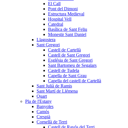
El Call
Pont del Dimoni
Estructura Medieval
Hospital Vell
Catedral
Basílica de Sant Feliu
Monestir Sant Daniel
Llagostera
Sant Gregori
Castell de Cartellà
Castell de Sant Gregori
Església de Sant Gregori
Sant Bartomeu de Segalars
Castell de Tudela
Capella de Sant Grau
Capella del castell de Cartellà
Sant Julià de Ramis
Sant Martí de Llémena
Quart
Pla de l'Estany
Banyoles
Camós
Crespià
Cornellà de Terri
Castell de Ravós del Terri