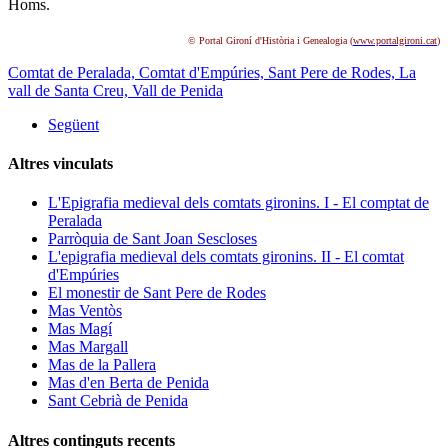
Homs.
© Portal Gironí d'Història i Genealogia (
www.portalgironi.cat
)
Comtat de Peralada,
Comtat d'Empúries,
Sant Pere de Rodes,
La
vall de Santa Creu,
Vall de Penida
Següent
Altres vinculats
L'Epigrafia medieval dels comtats gironins. I - El comptat de
Peralada
Parròquia de Sant Joan Sescloses
L'epigrafia medieval dels comtats gironins. II - El comtat
d'Empúries
El monestir de Sant Pere de Rodes
Mas Ventòs
Mas Magí
Mas Margall
Mas de la Pallera
Mas d'en Berta de Penida
Sant Cebrià de Penida
Altres continguts recents