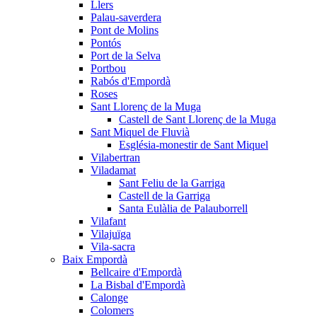
Llers
Palau-saverdera
Pont de Molins
Pontós
Port de la Selva
Portbou
Rabós d'Empordà
Roses
Sant Llorenç de la Muga
Castell de Sant Llorenç de la Muga
Sant Miquel de Fluvià
Església-monestir de Sant Miquel
Vilabertran
Viladamat
Sant Feliu de la Garriga
Castell de la Garriga
Santa Eulàlia de Palauborrell
Vilafant
Vilajuïga
Vila-sacra
Baix Empordà
Bellcaire d'Empordà
La Bisbal d'Empordà
Calonge
Colomers