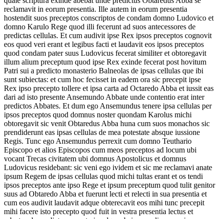
quale scriptura exinde abebat unde predictus Obtaredus Abba se
reclamavit in eorum presentia. Ille autem in eorum presentia
hostendit suos preceptos conscriptos de condam domno Ludovico et
domno Karulo Rege quod illi fecerunt ad suos antecessores de
predictas cellulas. Et cum audivit ipse Rex ipsos preceptos cognovit
eos quod veri erant et legibus facti et laudavit eos ipsos preceptos
quod condam pater suus Ludovicus fecerat similiter et obtoregavit
illum alium preceptum quod ipse Rex exinde fecerat post hovitum
Patri sui a predicto monasterio Balneolas de ipsas cellulas que ibi
sunt subiectas: et cum hoc fecisset in eadem ora sic precepit ipse
Rex ipso precepto tollere et ipsa carta ad Octaredo Abba et iussit eas
dari ad isto presente Ansemundo Abbate unde contentio erat inter
predictos Abbates. Et dum ego Ansemundus tenere ipsa cellulas per
ipsos preceptos quod domnus noster quondam Karolus michi
obtoregavit sic venit Obtaredus Abba huna cum suos monachos sic
prendiderunt eas ipsas cellulas de mea potestate absque iussione
Regis. Tunc ego Ansemundus perrexit cum domno Teuthario
Episcopo et alios Episcopos cum meos preceptos ad locum ubi
vocant Trecas civitatem ubi domnus Apostolicus et domnus
Ludovicus residebant: sic veni ego ividem et sic me reclamavi anate
ipsum Regem de ipsas cellulas quod michi tultas erant et os tendi
ipsos preceptos ante ipso Rege et ipsum preceptum quod tulit genitor
suus ad Obtaredo Abba et fuerunt lecti et relecti in sua presentia et
cum eos audivit laudavit adque obterecavit eos mihi tunc precepit
mihi facere isto precepto quod fuit in vestra presentia lectus et