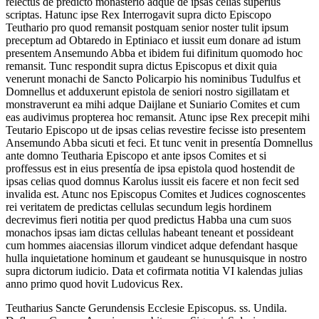
relectus de predicto monasterio adque de ipsas celias superius
scriptas. Hatunc ipse Rex Interrogavit supra dicto Episcopo
Teuthario pro quod remansit postquam senior noster tulit ipsum
preceptum ad Obtaredo in Eptiniaco et iussit eum donare ad istum
presentem Ansemundo Abba et ibidem fui difinitum quomodo hoc
remansit. Tunc respondit supra dictus Episcopus et dixit quia
venerunt monachi de Sancto Policarpio his nominibus Tudulfus et
Domnellus et adduxerunt epistola de seniori nostro sigillatam et
monstraverunt ea mihi adque Daijlane et Suniario Comites et cum
eas audivimus propterea hoc remansit. Atunc ipse Rex precepit mihi
Teutario Episcopo ut de ipsas celias revestire fecisse isto presentem
Ansemundo Abba sicuti et feci. Et tunc venit in presentía Domnellus
ante domno Teutharia Episcopo et ante ipsos Comites et si
proffessus est in eius presentía de ipsa epistola quod hostendit de
ipsas celias quod domnus Karolus iussit eis facere et non fecit sed
invalida est. Atunc nos Episcopus Comites et Judices cognoscentes
rei veritatem de predictas cellulas secundum legis hordinem
decrevimus fieri notitia per quod predictus Habba una cum suos
monachos ipsas iam dictas cellulas habeant teneant et possideant
cum hommes aiacensias illorum vindicet adque defendant hasque
hulla inquietatione hominum et gaudeant se hunusquisque in nostro
supra dictorum iudicio. Data et cofirmata notitia VI kalendas julias
anno primo quod hovit Ludovicus Rex.
Teutharius Sancte Gerundensis Ecclesie Episcopus. ss. Undila.