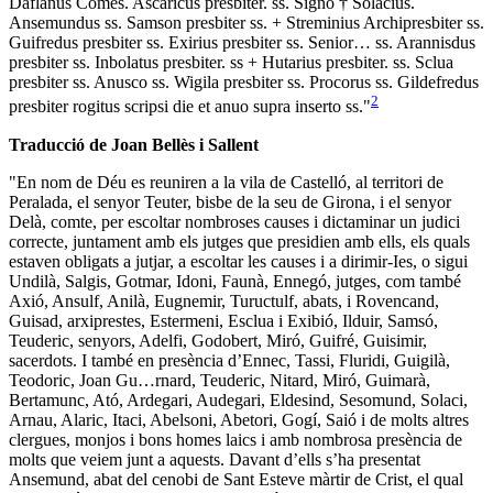
Daflanus Comes. Ascaricus presbiter. ss. Signo † Solacius.
Ansemundus ss. Samson presbiter ss. + Streminius Archipresbiter ss.
Guifredus presbiter ss. Exirius presbiter ss. Senior… ss. Arannisdus
presbiter ss. Inbolatus presbiter. ss + Hutarius presbiter. ss. Sclua
presbiter ss. Anusco ss. Wigila presbiter ss. Procorus ss. Gildefredus
2
presbiter rogitus scripsi die et anuo supra inserto ss.
"
Traducció de Joan Bellès i Sallent
"En nom de Déu es reuniren a la vila de Castelló, al territori de
Peralada, el senyor Teuter, bisbe de la seu de Girona, i el senyor
Delà, comte, per escoltar nombroses causes i dictaminar un judici
correcte, juntament amb els jutges que presidien amb ells, els quals
estaven obligats a jutjar, a escoltar les causes i a dirimir-Ies, o sigui
Undilà, Salgis, Gotmar, Idoni, Faunà, Ennegó, jutges, com també
Axió, Ansulf, Anilà, Eugnemir, Tuructulf, abats, i Rovencand,
Guisad, arxiprestes, Estermeni, Esclua i Exibió, Ilduir, Samsó,
Teuderic, senyors, Adelfi, Godobert, Miró, Guifré, Guisimir,
sacerdots. I també en presència d’Ennec, Tassi, Fluridi, Guigilà,
Teodoric, Joan Gu…rnard, Teuderic, Nitard, Miró, Guimarà,
Bertamunc, Ató, Ardegari, Audegari, Eldesind, Sesomund, Solaci,
Arnau, Alaric, Itaci, Abelsoni, Abetori, Gogí, Saió i de molts altres
clergues, monjos i bons homes laics i amb nombrosa presència de
molts que veiem junt a aquests. Davant d’ells s’ha presentat
Ansemund, abat del cenobi de Sant Esteve màrtir de Crist, el qual