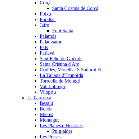
Corçà
Santa Cristina de Corçà
Foixà
Forallac
Jafre
Font Santa
Palamós
Palau-sator
Pals
Parlavà
Sant Feliu de Guíxols
Santa Cristina d'Aro
Cruïlles, Monells i S.Sadurní H.
La Tallada d'Empordà
Torroella de Montgrí
Vall-llobrega
Vilopriu
La Garrotxa
Besalú
Beuda
Mieres
Montagut
Les Planes d'Hostoles
Puig-alder
Les Preses