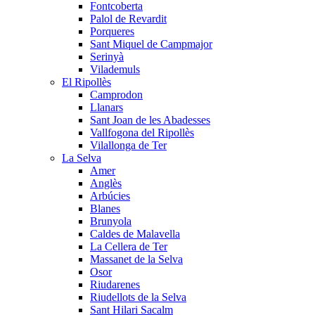
Fontcoberta
Palol de Revardit
Porqueres
Sant Miquel de Campmajor
Serinyà
Vilademuls
El Ripollès
Camprodon
Llanars
Sant Joan de les Abadesses
Vallfogona del Ripollès
Vilallonga de Ter
La Selva
Amer
Anglès
Arbúcies
Blanes
Brunyola
Caldes de Malavella
La Cellera de Ter
Massanet de la Selva
Osor
Riudarenes
Riudellots de la Selva
Sant Hilari Sacalm