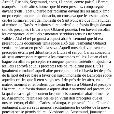
Arnulf, Guaniló, Segemund, abats, i Landaí, comte palatí, i Bernat,
marquès, i molts altres homes que hi eren presents, comparegué
davant d’ells l’abat Obtared per reclamar davant del rei mateix amb
un precepte i un carta de donació, on constava que les esmentades
cel·les formaven part del monestir de Sant Policarp que hi ha fundat
al territori de Rasès. Aleshores el rei ordenà que fossin llegits davant
seu els preceptes i la carta que Obtared posseïa. I en havent escoltat
les escriptures, el rei i els esmentats servidors seus les trobaren
vàlides. Així el rei preguntà a aquest abat Ansemond que hi era
present quins documents tenia sobre això que l’esmentat Obtared
venia a reclamar en presència seva. Aquell mostrà davant seu els
preceptes escrits pel difunt senyor Lluís i el senyor Carles concedits
als seus antecessors respecte a les esmentades cel·les. I quan el rei
hagué escoltat els preceptes reconegué que eren autèntics i ajustats a
les lleis i aprovà aquells preceptes fets pel rei difunt pare Lluís i
igualment corroborà aquell altre precepte que el rei havia fet després
de la mort del seu pare a favor del susdit monestir de Banyoles sobre
aquelles cel·les que li eren subjectes. I després de fer això, en aquell
mateix moment el rei ordenà que fossin llevats a Obtared el precepte
i la carta i que fossin donats a aquest abat Ansemund ací present, de
la qual cosa sorgia el contenciós entre els esmentats abats. I mentre
jo, Ansemund, retenia les cel·les en virtut dels preceptes que el
nostre senyor, el difunt Carles, m’atorgà, es presentà l’abat Obtared
juntament amb els seus monjos i sostragueren les cel·les de la meva
potestat sense permís del rei. Aleshores jo, Ansemund, juntament