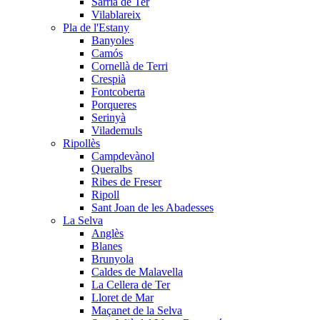
Sarrià de Ter
Vilablareix
Pla de l'Estany
Banyoles
Camós
Cornellà de Terri
Crespià
Fontcoberta
Porqueres
Serinyà
Vilademuls
Ripollès
Campdevànol
Queralbs
Ribes de Freser
Ripoll
Sant Joan de les Abadesses
La Selva
Anglès
Blanes
Brunyola
Caldes de Malavella
La Cellera de Ter
Lloret de Mar
Maçanet de la Selva