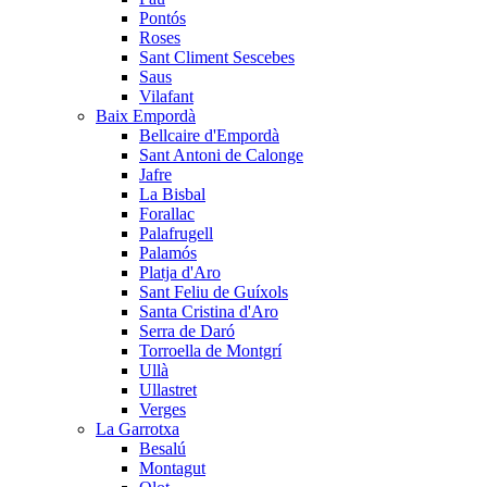
Pontós
Roses
Sant Climent Sescebes
Saus
Vilafant
Baix Empordà
Bellcaire d'Empordà
Sant Antoni de Calonge
Jafre
La Bisbal
Forallac
Palafrugell
Palamós
Platja d'Aro
Sant Feliu de Guíxols
Santa Cristina d'Aro
Serra de Daró
Torroella de Montgrí
Ullà
Ullastret
Verges
La Garrotxa
Besalú
Montagut