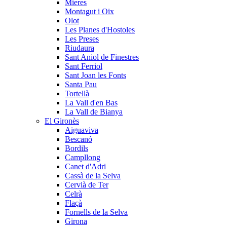
Mieres
Montagut i Oix
Olot
Les Planes d'Hostoles
Les Preses
Riudaura
Sant Aniol de Finestres
Sant Ferriol
Sant Joan les Fonts
Santa Pau
Tortellà
La Vall d'en Bas
La Vall de Bianya
El Gironès
Aiguaviva
Bescanó
Bordils
Campllong
Canet d'Adri
Cassà de la Selva
Cervià de Ter
Celrà
Flaçà
Fornells de la Selva
Girona