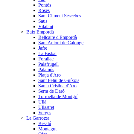
Pontós
Roses
Sant Climent Sescebes
Saus
Vilafant
Baix Empordà
Bellcaire d'Empordà
Sant Antoni de Calonge
Jafre
La Bisbal
Forallac
Palafrugell
Palamós
Platja d'Aro
Sant Feliu de Guíxols
Santa Cristina d'Aro
Serra de Daró
Torroella de Montgrí
Ullà
Ullastret
Verges
La Garrotxa
Besalú
Montagut