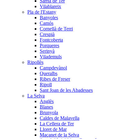
Sarrià de Ter
Vilablareix
Pla de l'Estany
Banyoles
Camós
Cornellà de Terri
Crespià
Fontcoberta
Porqueres
Serinyà
Vilademuls
Ripollès
Campdevànol
Queralbs
Ribes de Freser
Ripoll
Sant Joan de les Abadesses
La Selva
Anglès
Blanes
Brunyola
Caldes de Malavella
La Cellera de Ter
Lloret de Mar
Maçanet de la Selva