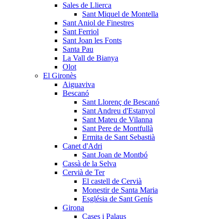
Sales de Llierca
Sant Miquel de Montella
Sant Aniol de Finestres
Sant Ferriol
Sant Joan les Fonts
Santa Pau
La Vall de Bianya
Olot
El Gironès
Aiguaviva
Bescanó
Sant Llorenç de Bescanó
Sant Andreu d'Estanyol
Sant Mateu de Vilanna
Sant Pere de Montfullà
Ermita de Sant Sebastià
Canet d'Adri
Sant Joan de Montbó
Cassà de la Selva
Cervià de Ter
El castell de Cervià
Monestir de Santa Maria
Església de Sant Genís
Girona
Cases i Palaus