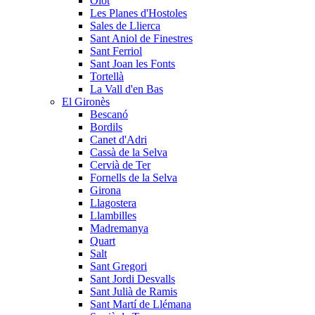
Olot
Les Planes d'Hostoles
Sales de Llierca
Sant Aniol de Finestres
Sant Ferriol
Sant Joan les Fonts
Tortellà
La Vall d'en Bas
El Gironès
Bescanó
Bordils
Canet d'Adri
Cassà de la Selva
Cervià de Ter
Fornells de la Selva
Girona
Llagostera
Llambilles
Madremanya
Quart
Salt
Sant Gregori
Sant Jordi Desvalls
Sant Julià de Ramis
Sant Martí de Llémana