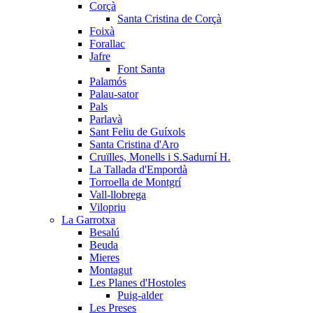
Corçà
Santa Cristina de Corçà
Foixà
Forallac
Jafre
Font Santa
Palamós
Palau-sator
Pals
Parlavà
Sant Feliu de Guíxols
Santa Cristina d'Aro
Cruïlles, Monells i S.Sadurní H.
La Tallada d'Empordà
Torroella de Montgrí
Vall-llobrega
Vilopriu
La Garrotxa
Besalú
Beuda
Mieres
Montagut
Les Planes d'Hostoles
Puig-alder
Les Preses