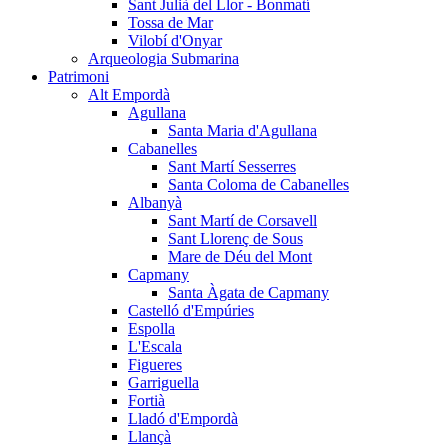
Sant Julià del Llor - Bonmatí
Tossa de Mar
Vilobí d'Onyar
Arqueologia Submarina
Patrimoni
Alt Empordà
Agullana
Santa Maria d'Agullana
Cabanelles
Sant Martí Sesserres
Santa Coloma de Cabanelles
Albanyà
Sant Martí de Corsavell
Sant Llorenç de Sous
Mare de Déu del Mont
Capmany
Santa Àgata de Capmany
Castelló d'Empúries
Espolla
L'Escala
Figueres
Garriguella
Fortià
Lladó d'Empordà
Llançà