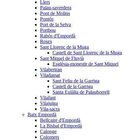
Llers
Palau-saverdera
Pont de Molins
Pontós
Port de la Selva
Portbou
Rabós d'Empordà
Roses
Sant Llorenç de la Muga
Castell de Sant Llorenç de la Muga
Sant Miquel de Fluvià
Església-monestir de Sant Miquel
Vilabertran
Viladamat
Sant Feliu de la Garriga
Castell de la Garriga
Santa Eulàlia de Palauborrell
Vilafant
Vilajuïga
Vila-sacra
Baix Empordà
Bellcaire d'Empordà
La Bisbal d'Empordà
Calonge
Colomers