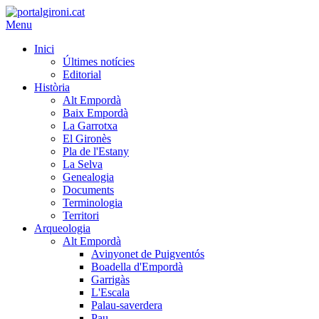
Menu
Inici
Últimes notícies
Editorial
Història
Alt Empordà
Baix Empordà
La Garrotxa
El Gironès
Pla de l'Estany
La Selva
Genealogia
Documents
Terminologia
Territori
Arqueologia
Alt Empordà
Avinyonet de Puigventós
Boadella d'Empordà
Garrigàs
L'Escala
Palau-saverdera
Pau