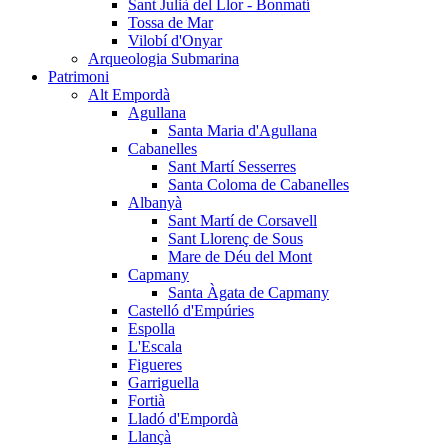
Sant Julià del Llor - Bonmatí
Tossa de Mar
Vilobí d'Onyar
Arqueologia Submarina
Patrimoni
Alt Empordà
Agullana
Santa Maria d'Agullana
Cabanelles
Sant Martí Sesserres
Santa Coloma de Cabanelles
Albanyà
Sant Martí de Corsavell
Sant Llorenç de Sous
Mare de Déu del Mont
Capmany
Santa Àgata de Capmany
Castelló d'Empúries
Espolla
L'Escala
Figueres
Garriguella
Fortià
Lladó d'Empordà
Llançà