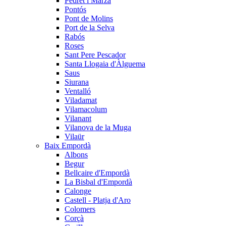
Pedret i Marzà
Pontós
Pont de Molins
Port de la Selva
Rabós
Roses
Sant Pere Pescador
Santa Llogaia d'Àlguema
Saus
Siurana
Ventalló
Viladamat
Vilamacolum
Vilanant
Vilanova de la Muga
Vilaür
Baix Empordà
Albons
Begur
Bellcaire d'Empordà
La Bisbal d'Empordà
Calonge
Castell - Platja d'Aro
Colomers
Corçà