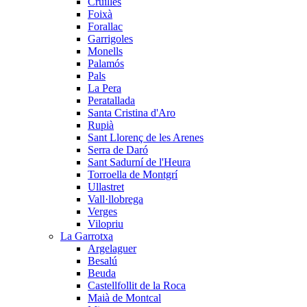
Cruïlles
Foixà
Forallac
Garrigoles
Monells
Palamós
Pals
La Pera
Peratallada
Santa Cristina d'Aro
Rupià
Sant Llorenç de les Arenes
Serra de Daró
Sant Sadurní de l'Heura
Torroella de Montgrí
Ullastret
Vall·llobrega
Verges
Vilopriu
La Garrotxa
Argelaguer
Besalú
Beuda
Castellfollit de la Roca
Maià de Montcal