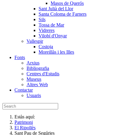
Masos de Querós
Sant Julià del Llor
Santa Coloma de Farners
Sils
Tossa de Mar
Vidreres
Vilobí d'Onyar
Vallespir
Costoja
Moreillàs i les Illes
Fonts
Arxius
Bibliografia
Centres d'Estudis
Museus
Altres Web
Contactar
Usuaris
Estàs aquí:
Patrimoni
El Ripollès
Sant Pau de Segúries