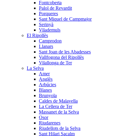
Fontcoberta
Palol de Revardit
Porqueres
Sant Miquel de Campmajor
Serinyà
Vilademuls
El Ripollès
Camprodon
Llanars
Sant Joan de les Abadesses
Vallfogona del Ripollès
Vilallonga de Ter
La Selva
Amer
Anglès
Arbúcies
Blanes
Brunyola
Caldes de Malavella
La Cellera de Ter
Massanet de la Selva
Osor
Riudarenes
Riudellots de la Selva
Sant Hilari Sacalm