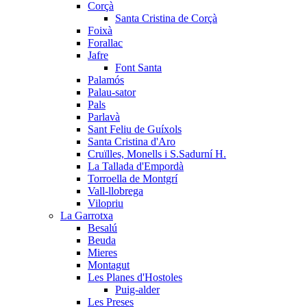
Corçà
Santa Cristina de Corçà
Foixà
Forallac
Jafre
Font Santa
Palamós
Palau-sator
Pals
Parlavà
Sant Feliu de Guíxols
Santa Cristina d'Aro
Cruïlles, Monells i S.Sadurní H.
La Tallada d'Empordà
Torroella de Montgrí
Vall-llobrega
Vilopriu
La Garrotxa
Besalú
Beuda
Mieres
Montagut
Les Planes d'Hostoles
Puig-alder
Les Preses