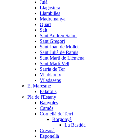
Juià
Llagostera
Llambilles
Madremanya
Quart
Salt
Sant Andreu Salou
Sant Gregori
Sant Joan de Mollet
Sant Julià de Ramis
Sant Martí de Llémena
Sant Martí Vell
Sarrià de Ter
Vilablareix
Viladasens
El Maresme
Palafolls
Pla de l'Estany
Banyoles
Camós
Cornellà de Terri
Borgonyà
La Bastida
Crespià
Esponellà