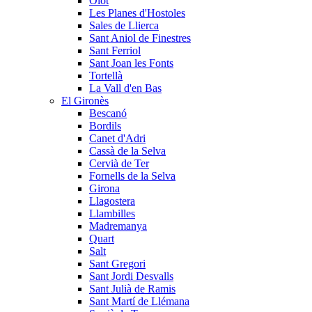
Olot
Les Planes d'Hostoles
Sales de Llierca
Sant Aniol de Finestres
Sant Ferriol
Sant Joan les Fonts
Tortellà
La Vall d'en Bas
El Gironès
Bescanó
Bordils
Canet d'Adri
Cassà de la Selva
Cervià de Ter
Fornells de la Selva
Girona
Llagostera
Llambilles
Madremanya
Quart
Salt
Sant Gregori
Sant Jordi Desvalls
Sant Julià de Ramis
Sant Martí de Llémana