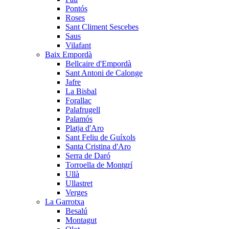
Pontós
Roses
Sant Climent Sescebes
Saus
Vilafant
Baix Empordà
Bellcaire d'Empordà
Sant Antoni de Calonge
Jafre
La Bisbal
Forallac
Palafrugell
Palamós
Platja d'Aro
Sant Feliu de Guíxols
Santa Cristina d'Aro
Serra de Daró
Torroella de Montgrí
Ullà
Ullastret
Verges
La Garrotxa
Besalú
Montagut