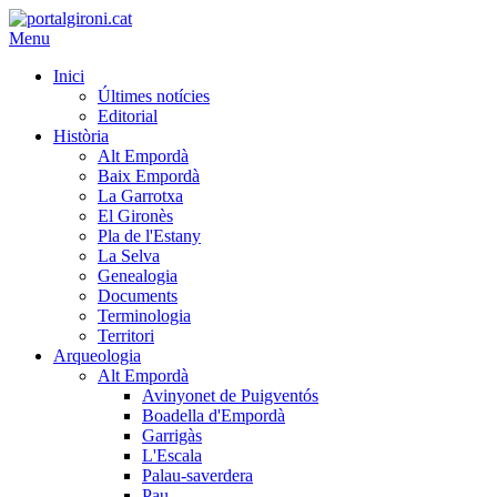
Menu
Inici
Últimes notícies
Editorial
Història
Alt Empordà
Baix Empordà
La Garrotxa
El Gironès
Pla de l'Estany
La Selva
Genealogia
Documents
Terminologia
Territori
Arqueologia
Alt Empordà
Avinyonet de Puigventós
Boadella d'Empordà
Garrigàs
L'Escala
Palau-saverdera
Pau