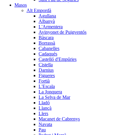
Masos
Alt Empordà
Agullana
Albanyà
L'Armentera
Avinyonet de Puigventós
Bàscara
Borrassà
Cabanelles
Cadaqués
Castelló d'Empúries
Cistella
Darnius
Figueres
Fortià
L'Escala
La Jonquera
La Selva de Mar
Lladó
Llançà
Llers
Maçanet de Cabrenys
Navata
Pau