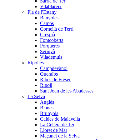
Sarrià de Ter
Vilablareix
Pla de l'Estany
Banyoles
Camós
Cornellà de Terri
Crespià
Fontcoberta
Porqueres
Serinyà
Vilademuls
Ripollès
Campdevànol
Queralbs
Ribes de Freser
Ripoll
Sant Joan de les Abadesses
La Selva
Anglès
Blanes
Brunyola
Caldes de Malavella
La Cellera de Ter
Lloret de Mar
Maçanet de la Selva