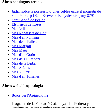
Altres continguts recents
Judici sobre la possessió d’unes cel·les entre el monestir de
Sant Policarp i Sant Esteve de Banyoles (26 juny 879)
Sant Cebrià de Penida
Els masos de Roses
Mas Vell
Mas Rabassers de Dalt
Mas d'en Puignau
Mas de la Pallera
Mas Margall
Mas Magí
Mas d'en Godo
Mas dels Bufadors
Mas de la Birba
Mas Alfaras
Mas Villiter
Mas d'en Tolsanes
Altres web d'arqueologia
Bojos per l'Arqueologia
Programa de la Fundació Catalunya - La Pedrera per a
l'estímul del talent científic entre els joves en el marc de