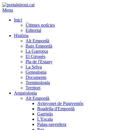
Menu
Inici
Últimes notícies
Editorial
Història
Alt Empordà
Baix Empordà
La Garrotxa
El Gironès
Pla de l'Estany
La Selva
Genealogia
Documents
Terminologia
Territori
Arqueologia
Alt Empordà
Avinyonet de Puigventós
Boadella d'Empordà
Garrigàs
L'Escala
Palau-saverdera
Pau