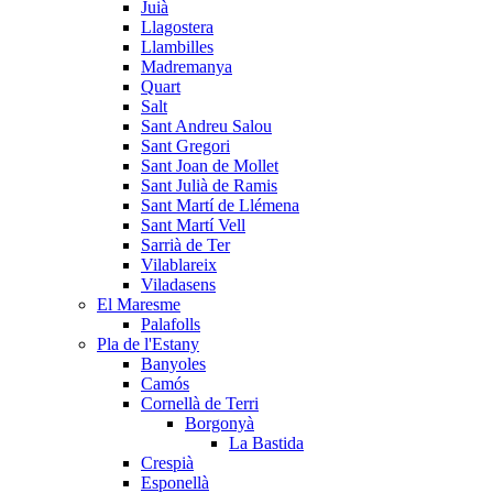
Juià
Llagostera
Llambilles
Madremanya
Quart
Salt
Sant Andreu Salou
Sant Gregori
Sant Joan de Mollet
Sant Julià de Ramis
Sant Martí de Llémena
Sant Martí Vell
Sarrià de Ter
Vilablareix
Viladasens
El Maresme
Palafolls
Pla de l'Estany
Banyoles
Camós
Cornellà de Terri
Borgonyà
La Bastida
Crespià
Esponellà