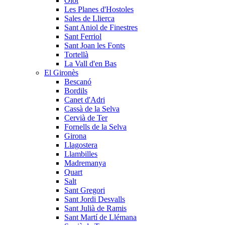
Olot
Les Planes d'Hostoles
Sales de Llierca
Sant Aniol de Finestres
Sant Ferriol
Sant Joan les Fonts
Tortellà
La Vall d'en Bas
El Gironès
Bescanó
Bordils
Canet d'Adri
Cassà de la Selva
Cervià de Ter
Fornells de la Selva
Girona
Llagostera
Llambilles
Madremanya
Quart
Salt
Sant Gregori
Sant Jordi Desvalls
Sant Julià de Ramis
Sant Martí de Llémana