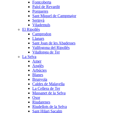
Fontcoberta
Palol de Revardit
Porqueres
Sant Miquel de Campmajor
Serinyà
Vilademuls
El Ripollès
Camprodon
Llanars
Sant Joan de les Abadesses
Vallfogona del Ripollès
Vilallonga de Ter
La Selva
Amer
Anglès
Arbúcies
Blanes
Brunyola
Caldes de Malavella
La Cellera de Ter
Massanet de la Selva
Osor
Riudarenes
Riudellots de la Selva
Sant Hilari Sacalm