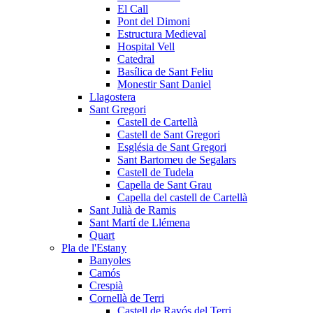
El Call
Pont del Dimoni
Estructura Medieval
Hospital Vell
Catedral
Basílica de Sant Feliu
Monestir Sant Daniel
Llagostera
Sant Gregori
Castell de Cartellà
Castell de Sant Gregori
Església de Sant Gregori
Sant Bartomeu de Segalars
Castell de Tudela
Capella de Sant Grau
Capella del castell de Cartellà
Sant Julià de Ramis
Sant Martí de Llémena
Quart
Pla de l'Estany
Banyoles
Camós
Crespià
Cornellà de Terri
Castell de Ravós del Terri