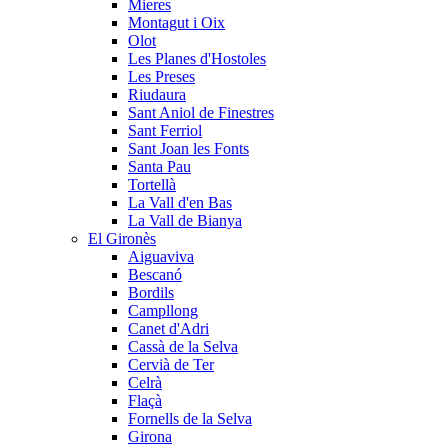
Mieres
Montagut i Oix
Olot
Les Planes d'Hostoles
Les Preses
Riudaura
Sant Aniol de Finestres
Sant Ferriol
Sant Joan les Fonts
Santa Pau
Tortellà
La Vall d'en Bas
La Vall de Bianya
El Gironès
Aiguaviva
Bescanó
Bordils
Campllong
Canet d'Adri
Cassà de la Selva
Cervià de Ter
Celrà
Flaçà
Fornells de la Selva
Girona