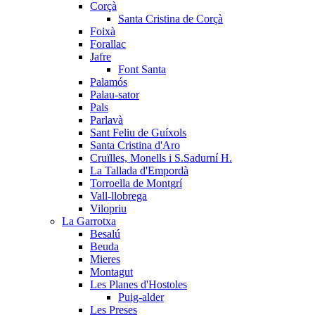
Corçà
Santa Cristina de Corçà
Foixà
Forallac
Jafre
Font Santa
Palamós
Palau-sator
Pals
Parlavà
Sant Feliu de Guíxols
Santa Cristina d'Aro
Cruïlles, Monells i S.Sadurní H.
La Tallada d'Empordà
Torroella de Montgrí
Vall-llobrega
Vilopriu
La Garrotxa
Besalú
Beuda
Mieres
Montagut
Les Planes d'Hostoles
Puig-alder
Les Preses