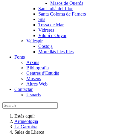
Masos de Querós
Sant Julià del Llor
Santa Coloma de Farners
Sils
Tossa de Mar
Vidreres
Vilobí d'Onyar
Vallespir
Costoja
Moreillàs i les Illes
Fonts
Arxius
Bibliografia
Centres d'Estudis
Museus
Altres Web
Contactar
Usuaris
Estàs aquí:
Arqueologia
La Garrotxa
Sales de Llierca