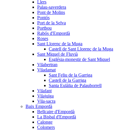
Llers
Palau-saverdera
Pont de Molins
Pontós
Port de la Selva
Portbou
Rabós d'Empordà
Roses
Sant Llorenç de la Muga
Castell de Sant Llorenç de la Muga
Sant Miquel de Fluvià
Església-monestir de Sant Miquel
Vilabertran
Viladamat
Sant Feliu de la Garriga
Castell de la Garriga
Santa Eulàlia de Palauborrell
Vilafant
Vilajuïga
Vila-sacra
Baix Empordà
Bellcaire d'Empordà
La Bisbal d'Empordà
Calonge
Colomers