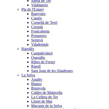
Sarrià de Ter
Vilablareix
Pla de l'Estany
Banyoles
Camós
Cornellà de Terri
Crespià
Fontcoberta
Porqueres
Serinyà
Vilademuls
Ripollès
Campdevànol
Queralbs
Ribes de Freser
Ripoll
Sant Joan de les Abadesses
La Selva
Anglès
Blanes
Brunyola
Caldes de Malavella
La Cellera de Ter
Lloret de Mar
Maçanet de la Selva