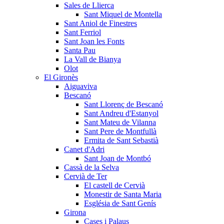
Sales de Llierca
Sant Miquel de Montella
Sant Aniol de Finestres
Sant Ferriol
Sant Joan les Fonts
Santa Pau
La Vall de Bianya
Olot
El Gironès
Aiguaviva
Bescanó
Sant Llorenç de Bescanó
Sant Andreu d'Estanyol
Sant Mateu de Vilanna
Sant Pere de Montfullà
Ermita de Sant Sebastià
Canet d'Adri
Sant Joan de Montbó
Cassà de la Selva
Cervià de Ter
El castell de Cervià
Monestir de Santa Maria
Església de Sant Genís
Girona
Cases i Palaus