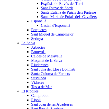
Església de Ravós del Terri
Sant Esteve de Sords
Santa Eulàlia de Pujals dels Pagesos
Santa Maria de Pujals dels Cavallers
Esponellà
Castell d'Esponellà
Porqueres
Sant Miquel de Campmajor
Serinyà
La Selva
Arbúcies
Brunyola
Caldes de Malavella
Maçanet de la Selva
Riudarenes
Sant Julià del Llor i Bonmatí
Santa Coloma de Farners
Susqueda
Vidreres
Tossa de Mar
El Ripollès
Camprodon
Ripoll
Sant Joan de les Abadesses
Sant Pau de Segúries