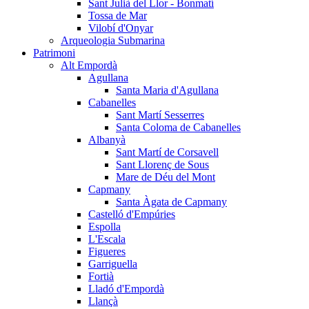
Sant Julià del Llor - Bonmatí
Tossa de Mar
Vilobí d'Onyar
Arqueologia Submarina
Patrimoni
Alt Empordà
Agullana
Santa Maria d'Agullana
Cabanelles
Sant Martí Sesserres
Santa Coloma de Cabanelles
Albanyà
Sant Martí de Corsavell
Sant Llorenç de Sous
Mare de Déu del Mont
Capmany
Santa Àgata de Capmany
Castelló d'Empúries
Espolla
L'Escala
Figueres
Garriguella
Fortià
Lladó d'Empordà
Llançà