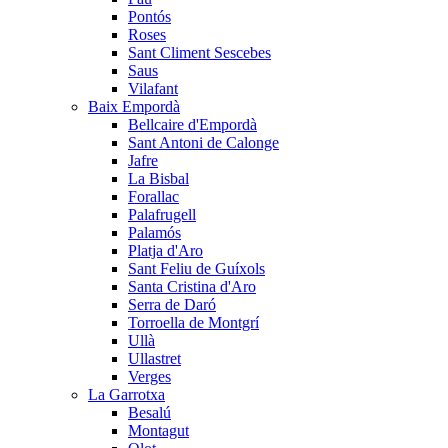
Pontós
Roses
Sant Climent Sescebes
Saus
Vilafant
Baix Empordà
Bellcaire d'Empordà
Sant Antoni de Calonge
Jafre
La Bisbal
Forallac
Palafrugell
Palamós
Platja d'Aro
Sant Feliu de Guíxols
Santa Cristina d'Aro
Serra de Daró
Torroella de Montgrí
Ullà
Ullastret
Verges
La Garrotxa
Besalú
Montagut