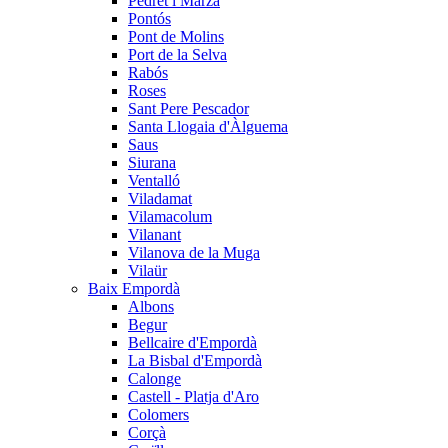
Pedret i Marzà
Pontós
Pont de Molins
Port de la Selva
Rabós
Roses
Sant Pere Pescador
Santa Llogaia d'Àlguema
Saus
Siurana
Ventalló
Viladamat
Vilamacolum
Vilanant
Vilanova de la Muga
Vilaür
Baix Empordà
Albons
Begur
Bellcaire d'Empordà
La Bisbal d'Empordà
Calonge
Castell - Platja d'Aro
Colomers
Corçà