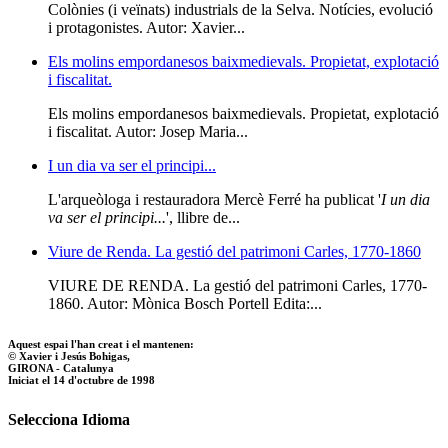
Colònies (i veïnats) industrials de la Selva. Notícies, evolució
i protagonistes. Autor: Xavier...
Els molins empordanesos baixmedievals. Propietat, explotació
i fiscalitat.
Els molins empordanesos baixmedievals. Propietat, explotació
i fiscalitat. Autor: Josep Maria...
I un dia va ser el principi...
L'arqueòloga i restauradora Mercè Ferré ha publicat '
I un dia
va ser el principi...
', llibre de...
Viure de Renda. La gestió del patrimoni Carles, 1770-1860
VIURE DE RENDA. La gestió del patrimoni Carles, 1770-
1860. Autor: Mònica Bosch Portell Edita:...
Aquest espai l'han creat i el mantenen:
© Xavier i Jesús Bohigas,
GIRONA - Catalunya
Iniciat el 14 d'octubre de 1998
Selecciona Idioma