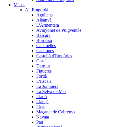
Masos
Alt Empordà
Agullana
Albanyà
L'Armentera
Avinyonet de Puigventós
Bàscara
Borrassà
Cabanelles
Cadaqués
Castelló d'Empúries
Cistella
Darnius
Figueres
Fortià
L'Escala
La Jonquera
La Selva de Mar
Lladó
Llançà
Llers
Maçanet de Cabrenys
Navata
Pau