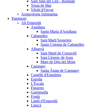
Sant Julià del Llor - Bonmatí
Tossa de Mar
Vilobí d'Onyar
Arqueologia Submarina
Patrimoni
Alt Empordà
Agullana
Santa Maria d'Agullana
Cabanelles
Sant Martí Sesserres
Santa Coloma de Cabanelles
Albanyà
Sant Martí de Corsavell
Sant Llorenç de Sous
Mare de Déu del Mont
Capmany
Santa Àgata de Capmany
Castelló d'Empúries
Espolla
L'Escala
Figueres
Garriguella
Fortià
Lladó d'Empordà
Llançà