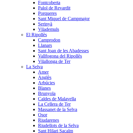
Fontcoberta
Palol de Revardit
Porqueres
Sant Miquel de Campmajor
Serinyà
Vilademuls
El Ripollès
Camprodon
Llanars
Sant Joan de les Abadesses
Vallfogona del Ripollès
Vilallonga de Ter
La Selva
Amer
Anglès
Arbúcies
Blanes
Brunyola
Caldes de Malavella
La Cellera de Ter
Massanet de la Selva
Osor
Riudarenes
Riudellots de la Selva
Sant Hilari Sacalm