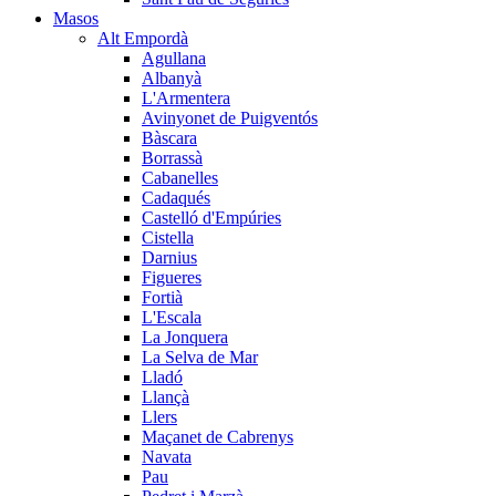
Masos
Alt Empordà
Agullana
Albanyà
L'Armentera
Avinyonet de Puigventós
Bàscara
Borrassà
Cabanelles
Cadaqués
Castelló d'Empúries
Cistella
Darnius
Figueres
Fortià
L'Escala
La Jonquera
La Selva de Mar
Lladó
Llançà
Llers
Maçanet de Cabrenys
Navata
Pau