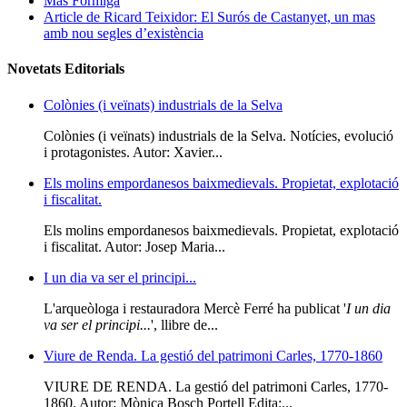
Mas Formiga
Article de Ricard Teixidor: El Surós de Castanyet, un mas
amb nou segles d’existència
Novetats Editorials
Colònies (i veïnats) industrials de la Selva
Colònies (i veïnats) industrials de la Selva. Notícies, evolució
i protagonistes. Autor: Xavier...
Els molins empordanesos baixmedievals. Propietat, explotació
i fiscalitat.
Els molins empordanesos baixmedievals. Propietat, explotació
i fiscalitat. Autor: Josep Maria...
I un dia va ser el principi...
L'arqueòloga i restauradora Mercè Ferré ha publicat '
I un dia
va ser el principi...
', llibre de...
Viure de Renda. La gestió del patrimoni Carles, 1770-1860
VIURE DE RENDA. La gestió del patrimoni Carles, 1770-
1860. Autor: Mònica Bosch Portell Edita:...