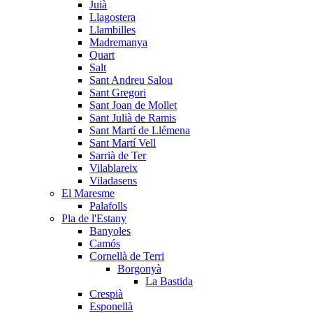
Juià
Llagostera
Llambilles
Madremanya
Quart
Salt
Sant Andreu Salou
Sant Gregori
Sant Joan de Mollet
Sant Julià de Ramis
Sant Martí de Llémena
Sant Martí Vell
Sarrià de Ter
Vilablareix
Viladasens
El Maresme
Palafolls
Pla de l'Estany
Banyoles
Camós
Cornellà de Terri
Borgonyà
La Bastida
Crespià
Esponellà