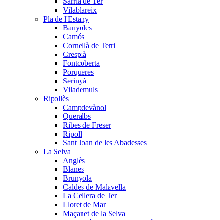
Sarrià de Ter
Vilablareix
Pla de l'Estany
Banyoles
Camós
Cornellà de Terri
Crespià
Fontcoberta
Porqueres
Serinyà
Vilademuls
Ripollès
Campdevànol
Queralbs
Ribes de Freser
Ripoll
Sant Joan de les Abadesses
La Selva
Anglès
Blanes
Brunyola
Caldes de Malavella
La Cellera de Ter
Lloret de Mar
Maçanet de la Selva