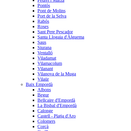
Pedret i Marzà
Pontós
Pont de Molins
Port de la Selva
Rabós
Roses
Sant Pere Pescador
Santa Llogaia d'Àlguema
Saus
Siurana
Ventalló
Viladamat
Vilamacolum
Vilanant
Vilanova de la Muga
Vilaür
Baix Empordà
Albons
Begur
Bellcaire d'Empordà
La Bisbal d'Empordà
Calonge
Castell - Platja d'Aro
Colomers
Corçà