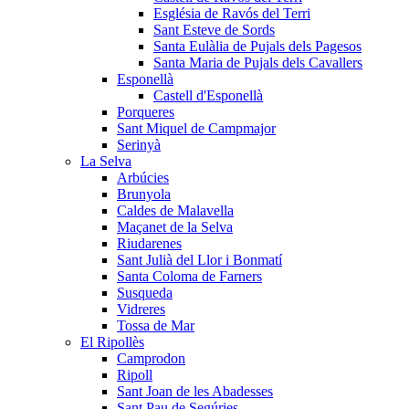
Església de Ravós del Terri
Sant Esteve de Sords
Santa Eulàlia de Pujals dels Pagesos
Santa Maria de Pujals dels Cavallers
Esponellà
Castell d'Esponellà
Porqueres
Sant Miquel de Campmajor
Serinyà
La Selva
Arbúcies
Brunyola
Caldes de Malavella
Maçanet de la Selva
Riudarenes
Sant Julià del Llor i Bonmatí
Santa Coloma de Farners
Susqueda
Vidreres
Tossa de Mar
El Ripollès
Camprodon
Ripoll
Sant Joan de les Abadesses
Sant Pau de Segúries