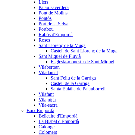
Llers
Palau-saverdera
Pont de Molins
Pontós
Port de la Selva
Portbou
Rabós d'Empordà
Roses
Sant Llorenç de la Muga
Castell de Sant Llorenç de la Muga
Sant Miquel de Fluvià
Església-monestir de Sant Miquel
Vilabertran
Viladamat
Sant Feliu de la Garriga
Castell de la Garriga
Santa Eulàlia de Palauborrell
Vilafant
Vilajuïga
Vila-sacra
Baix Empordà
Bellcaire d'Empordà
La Bisbal d'Empordà
Calonge
Colomers