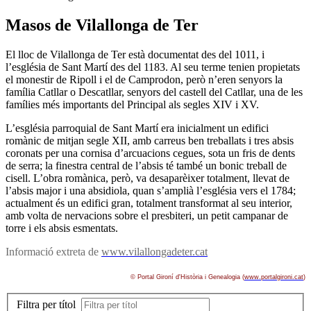
Masos de Vilallonga de Ter
El lloc de Vilallonga de Ter està documentat des del 1011, i
l’església de Sant Martí­ des del 1183. Al seu terme tenien propietats
el monestir de Ripoll i el de Camprodon, però n’eren senyors la
famí­lia Catllar o Descatllar, senyors del castell del Catllar, una de les
famí­lies més importants del Principal als segles XIV i XV.
L’església parroquial de Sant Martí­ era inicialment un edifici
romànic de mitjan segle XII, amb carreus ben treballats i tres absis
coronats per una cornisa d’arcuacions cegues, sota un fris de dents
de serra; la finestra central de l’absis té també un bonic treball de
cisell. L’obra romànica, però, va desaparèixer totalment, llevat de
l’absis major i una absidiola, quan s’amplià l’església vers el 1784;
actualment és un edifici gran, totalment transformat al seu interior,
amb volta de nervacions sobre el presbiteri, un petit campanar de
torre i els absis esmentats.
Informació extreta de
www.vilallongadeter.cat
© Portal Gironí­ d'Història i Genealogia (
www.portalgironi.cat
)
Filtra per títol