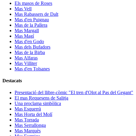
Els masos de Roses
Mas Vell
Mas Rabassers de Dalt
Mas d'en Puignau
Mas de la Pallera
Mas Margall
Mas Magí
Mas d'en Godo
Mas dels Bufadors
Mas de la Birba
Mas Alfaras
Mas Villiter
Mas d'en Tolsanes
Destacats
Presentació del llibre-còmic "El tren d'Olot al Pas del Gegant"
El mas Requesens de Salitja
Una proclama simbòlica
Mas Esquerrà
Mas Horta del Molí
Mas Torrada
Mas Serrallonga
Mas Marquès