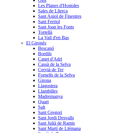
Olot
Les Planes d'Hostoles
Sales de Llierca
Sant Aniol de Finestres
Sant Ferriol
Sant Joan les Fonts
Tortellà
La Vall d'en Bas
El Gironès
Bescanó
Bordils
Canet d'Adri
Cassà de la Selva
Cervià de Ter
Fornells de la Selva
Girona
Llagostera
Llambilles
Madremanya
Quart
Salt
Sant Gregori
Sant Jordi Desvalls
Sant Julià de Ramis
Sant Martí de Llémana