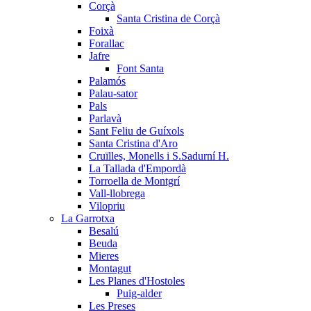
Corçà
Santa Cristina de Corçà
Foixà
Forallac
Jafre
Font Santa
Palamós
Palau-sator
Pals
Parlavà
Sant Feliu de Guíxols
Santa Cristina d'Aro
Cruïlles, Monells i S.Sadurní H.
La Tallada d'Empordà
Torroella de Montgrí
Vall-llobrega
Vilopriu
La Garrotxa
Besalú
Beuda
Mieres
Montagut
Les Planes d'Hostoles
Puig-alder
Les Preses