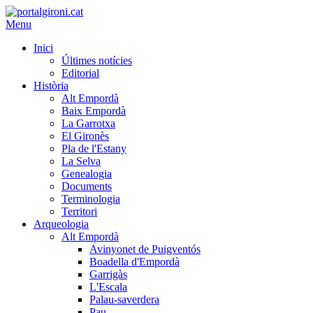
Menu
Inici
Últimes notícies
Editorial
Història
Alt Empordà
Baix Empordà
La Garrotxa
El Gironès
Pla de l'Estany
La Selva
Genealogia
Documents
Terminologia
Territori
Arqueologia
Alt Empordà
Avinyonet de Puigventós
Boadella d'Empordà
Garrigàs
L'Escala
Palau-saverdera
Pau