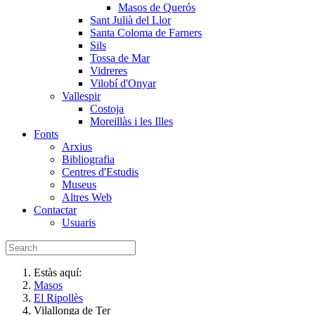
Masos de Querós
Sant Julià del Llor
Santa Coloma de Farners
Sils
Tossa de Mar
Vidreres
Vilobí d'Onyar
Vallespir
Costoja
Moreillàs i les Illes
Fonts
Arxius
Bibliografia
Centres d'Estudis
Museus
Altres Web
Contactar
Usuaris
Estàs aquí:
Masos
El Ripollès
Vilallonga de Ter