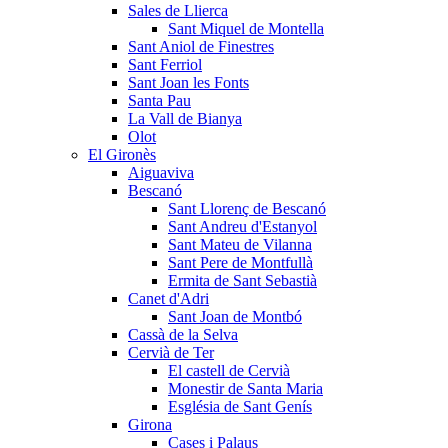
Sales de Llierca
Sant Miquel de Montella
Sant Aniol de Finestres
Sant Ferriol
Sant Joan les Fonts
Santa Pau
La Vall de Bianya
Olot
El Gironès
Aiguaviva
Bescanó
Sant Llorenç de Bescanó
Sant Andreu d'Estanyol
Sant Mateu de Vilanna
Sant Pere de Montfullà
Ermita de Sant Sebastià
Canet d'Adri
Sant Joan de Montbó
Cassà de la Selva
Cervià de Ter
El castell de Cervià
Monestir de Santa Maria
Església de Sant Genís
Girona
Cases i Palaus