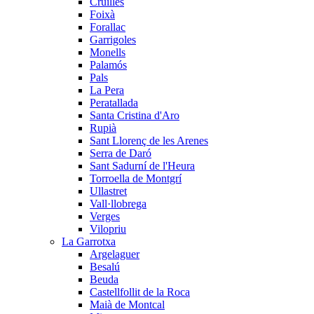
Cruïlles
Foixà
Forallac
Garrigoles
Monells
Palamós
Pals
La Pera
Peratallada
Santa Cristina d'Aro
Rupià
Sant Llorenç de les Arenes
Serra de Daró
Sant Sadurní de l'Heura
Torroella de Montgrí
Ullastret
Vall·llobrega
Verges
Vilopriu
La Garrotxa
Argelaguer
Besalú
Beuda
Castellfollit de la Roca
Maià de Montcal