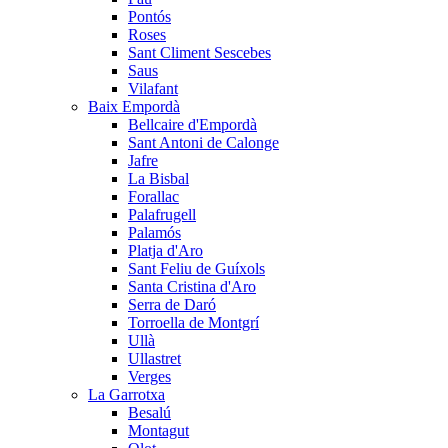
Pontós
Roses
Sant Climent Sescebes
Saus
Vilafant
Baix Empordà
Bellcaire d'Empordà
Sant Antoni de Calonge
Jafre
La Bisbal
Forallac
Palafrugell
Palamós
Platja d'Aro
Sant Feliu de Guíxols
Santa Cristina d'Aro
Serra de Daró
Torroella de Montgrí
Ullà
Ullastret
Verges
La Garrotxa
Besalú
Montagut