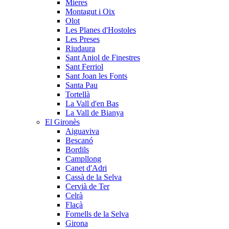
Mieres
Montagut i Oix
Olot
Les Planes d'Hostoles
Les Preses
Riudaura
Sant Aniol de Finestres
Sant Ferriol
Sant Joan les Fonts
Santa Pau
Tortellà
La Vall d'en Bas
La Vall de Bianya
El Gironès
Aiguaviva
Bescanó
Bordils
Campllong
Canet d'Adri
Cassà de la Selva
Cervià de Ter
Celrà
Flaçà
Fornells de la Selva
Girona