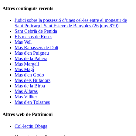
Altres continguts recents
Judici sobre la possessió d’unes cel·les entre el monestir de
Sant Policarp i Sant Esteve de Banyoles (26 juny 879)
Sant Cebrià de Penida
Els masos de Roses
Mas Vell
Mas Rabassers de Dalt
Mas d'en Puignau
Mas de la Pallera
Mas Margall
Mas Magí
Mas d'en Godo
Mas dels Bufadors
Mas de la Birba
Mas Alfaras
Mas Villiter
Mas d'en Tolsanes
Altres web de Patrimoni
Col·lectiu Obaga