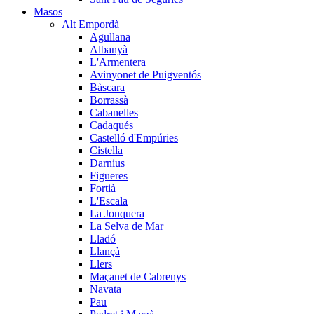
Masos
Alt Empordà
Agullana
Albanyà
L'Armentera
Avinyonet de Puigventós
Bàscara
Borrassà
Cabanelles
Cadaqués
Castelló d'Empúries
Cistella
Darnius
Figueres
Fortià
L'Escala
La Jonquera
La Selva de Mar
Lladó
Llançà
Llers
Maçanet de Cabrenys
Navata
Pau