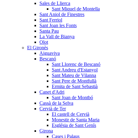
Sales de Llierca
Sant Miquel de Montella
Sant Aniol de Finestres
Sant Ferriol
Sant Joan les Fonts
Santa Pau
La Vall de Bianya
Olot
El Gironès
Aiguaviva
Bescanó
Sant Llorenç de Bescanó
Sant Andreu d'Estanyol
Sant Mateu de Vilanna
Sant Pere de Montfullà
Ermita de Sant Sebastià
Canet d'Adri
Sant Joan de Montbó
Cassà de la Selva
Cervià de Ter
El castell de Cervià
Monestir de Santa Maria
Església de Sant Genís
Girona
Cases i Palaus