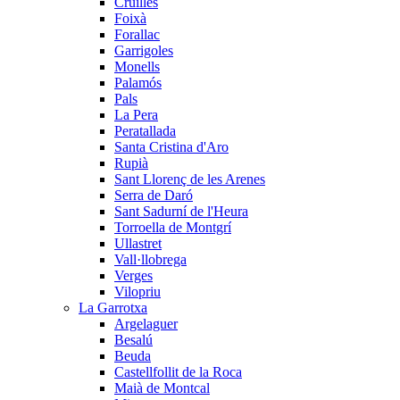
Cruïlles
Foixà
Forallac
Garrigoles
Monells
Palamós
Pals
La Pera
Peratallada
Santa Cristina d'Aro
Rupià
Sant Llorenç de les Arenes
Serra de Daró
Sant Sadurní de l'Heura
Torroella de Montgrí
Ullastret
Vall·llobrega
Verges
Vilopriu
La Garrotxa
Argelaguer
Besalú
Beuda
Castellfollit de la Roca
Maià de Montcal