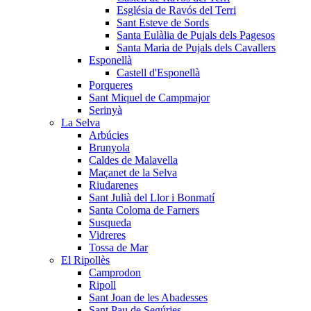
Església de Ravós del Terri
Sant Esteve de Sords
Santa Eulàlia de Pujals dels Pagesos
Santa Maria de Pujals dels Cavallers
Esponellà
Castell d'Esponellà
Porqueres
Sant Miquel de Campmajor
Serinyà
La Selva
Arbúcies
Brunyola
Caldes de Malavella
Maçanet de la Selva
Riudarenes
Sant Julià del Llor i Bonmatí
Santa Coloma de Farners
Susqueda
Vidreres
Tossa de Mar
El Ripollès
Camprodon
Ripoll
Sant Joan de les Abadesses
Sant Pau de Segúries