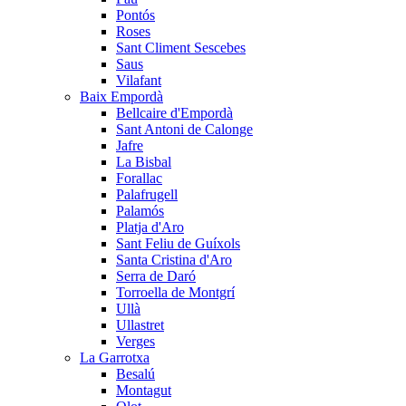
Pontós
Roses
Sant Climent Sescebes
Saus
Vilafant
Baix Empordà
Bellcaire d'Empordà
Sant Antoni de Calonge
Jafre
La Bisbal
Forallac
Palafrugell
Palamós
Platja d'Aro
Sant Feliu de Guíxols
Santa Cristina d'Aro
Serra de Daró
Torroella de Montgrí
Ullà
Ullastret
Verges
La Garrotxa
Besalú
Montagut