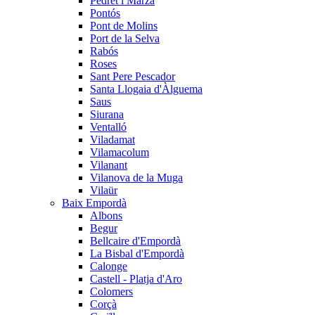
Pedret i Marzà
Pontós
Pont de Molins
Port de la Selva
Rabós
Roses
Sant Pere Pescador
Santa Llogaia d'Àlguema
Saus
Siurana
Ventalló
Viladamat
Vilamacolum
Vilanant
Vilanova de la Muga
Vilaür
Baix Empordà
Albons
Begur
Bellcaire d'Empordà
La Bisbal d'Empordà
Calonge
Castell - Platja d'Aro
Colomers
Corçà