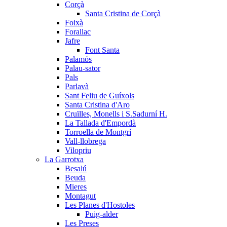
Corçà
Santa Cristina de Corçà
Foixà
Forallac
Jafre
Font Santa
Palamós
Palau-sator
Pals
Parlavà
Sant Feliu de Guíxols
Santa Cristina d'Aro
Cruïlles, Monells i S.Sadurní H.
La Tallada d'Empordà
Torroella de Montgrí
Vall-llobrega
Vilopriu
La Garrotxa
Besalú
Beuda
Mieres
Montagut
Les Planes d'Hostoles
Puig-alder
Les Preses