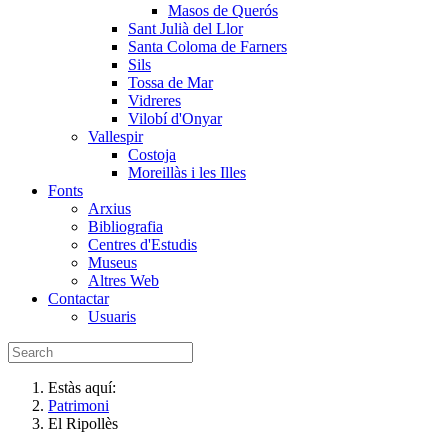
Masos de Querós
Sant Julià del Llor
Santa Coloma de Farners
Sils
Tossa de Mar
Vidreres
Vilobí d'Onyar
Vallespir
Costoja
Moreillàs i les Illes
Fonts
Arxius
Bibliografia
Centres d'Estudis
Museus
Altres Web
Contactar
Usuaris
Estàs aquí:
Patrimoni
El Ripollès