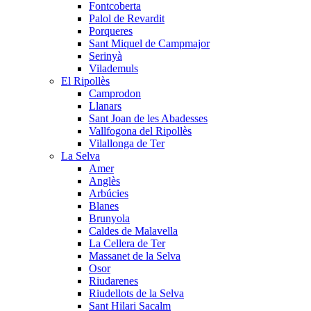
Fontcoberta
Palol de Revardit
Porqueres
Sant Miquel de Campmajor
Serinyà
Vilademuls
El Ripollès
Camprodon
Llanars
Sant Joan de les Abadesses
Vallfogona del Ripollès
Vilallonga de Ter
La Selva
Amer
Anglès
Arbúcies
Blanes
Brunyola
Caldes de Malavella
La Cellera de Ter
Massanet de la Selva
Osor
Riudarenes
Riudellots de la Selva
Sant Hilari Sacalm