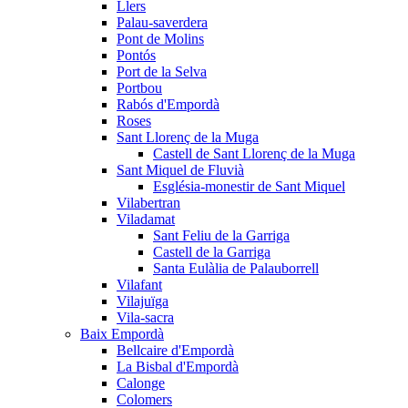
Llers
Palau-saverdera
Pont de Molins
Pontós
Port de la Selva
Portbou
Rabós d'Empordà
Roses
Sant Llorenç de la Muga
Castell de Sant Llorenç de la Muga
Sant Miquel de Fluvià
Església-monestir de Sant Miquel
Vilabertran
Viladamat
Sant Feliu de la Garriga
Castell de la Garriga
Santa Eulàlia de Palauborrell
Vilafant
Vilajuïga
Vila-sacra
Baix Empordà
Bellcaire d'Empordà
La Bisbal d'Empordà
Calonge
Colomers