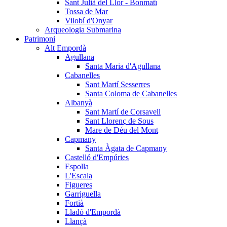
Sant Julià del Llor - Bonmatí
Tossa de Mar
Vilobí d'Onyar
Arqueologia Submarina
Patrimoni
Alt Empordà
Agullana
Santa Maria d'Agullana
Cabanelles
Sant Martí Sesserres
Santa Coloma de Cabanelles
Albanyà
Sant Martí de Corsavell
Sant Llorenç de Sous
Mare de Déu del Mont
Capmany
Santa Àgata de Capmany
Castelló d'Empúries
Espolla
L'Escala
Figueres
Garriguella
Fortià
Lladó d'Empordà
Llançà