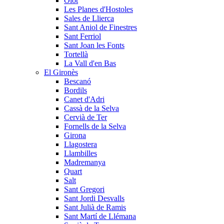
Olot
Les Planes d'Hostoles
Sales de Llierca
Sant Aniol de Finestres
Sant Ferriol
Sant Joan les Fonts
Tortellà
La Vall d'en Bas
El Gironès
Bescanó
Bordils
Canet d'Adri
Cassà de la Selva
Cervià de Ter
Fornells de la Selva
Girona
Llagostera
Llambilles
Madremanya
Quart
Salt
Sant Gregori
Sant Jordi Desvalls
Sant Julià de Ramis
Sant Martí de Llémana