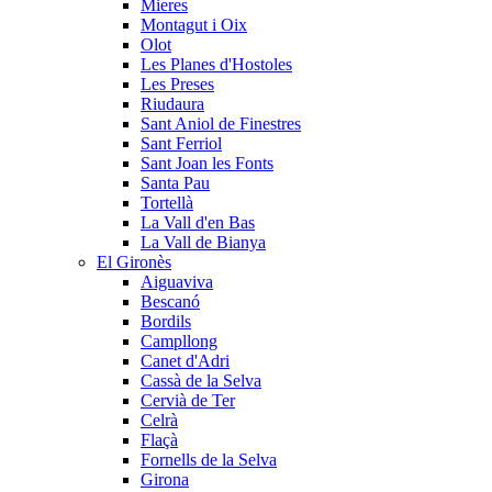
Mieres
Montagut i Oix
Olot
Les Planes d'Hostoles
Les Preses
Riudaura
Sant Aniol de Finestres
Sant Ferriol
Sant Joan les Fonts
Santa Pau
Tortellà
La Vall d'en Bas
La Vall de Bianya
El Gironès
Aiguaviva
Bescanó
Bordils
Campllong
Canet d'Adri
Cassà de la Selva
Cervià de Ter
Celrà
Flaçà
Fornells de la Selva
Girona