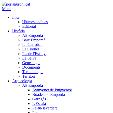
Menu
Inici
Últimes notícies
Editorial
Història
Alt Empordà
Baix Empordà
La Garrotxa
El Gironès
Pla de l'Estany
La Selva
Genealogia
Documents
Terminologia
Territori
Arqueologia
Alt Empordà
Avinyonet de Puigventós
Boadella d'Empordà
Garrigàs
L'Escala
Palau-saverdera
Pau