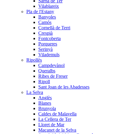
Sarrià de Ter
Vilablareix
Pla de l'Estany
Banyoles
Camós
Cornellà de Terri
Crespià
Fontcoberta
Porqueres
Serinyà
Vilademuls
Ripollès
Campdevànol
Queralbs
Ribes de Freser
Ripoll
Sant Joan de les Abadesses
La Selva
Anglès
Blanes
Brunyola
Caldes de Malavella
La Cellera de Ter
Lloret de Mar
Maçanet de la Selva