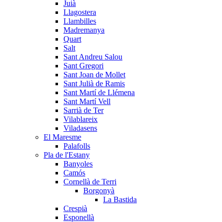
Juià
Llagostera
Llambilles
Madremanya
Quart
Salt
Sant Andreu Salou
Sant Gregori
Sant Joan de Mollet
Sant Julià de Ramis
Sant Martí de Llémena
Sant Martí Vell
Sarrià de Ter
Vilablareix
Viladasens
El Maresme
Palafolls
Pla de l'Estany
Banyoles
Camós
Cornellà de Terri
Borgonyà
La Bastida
Crespià
Esponellà