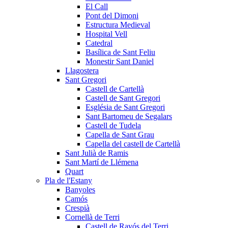
El Call
Pont del Dimoni
Estructura Medieval
Hospital Vell
Catedral
Basílica de Sant Feliu
Monestir Sant Daniel
Llagostera
Sant Gregori
Castell de Cartellà
Castell de Sant Gregori
Església de Sant Gregori
Sant Bartomeu de Segalars
Castell de Tudela
Capella de Sant Grau
Capella del castell de Cartellà
Sant Julià de Ramis
Sant Martí de Llémena
Quart
Pla de l'Estany
Banyoles
Camós
Crespià
Cornellà de Terri
Castell de Ravós del Terri