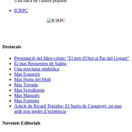
Una mica de cultura popular
ICRPC
Destacats
Presentació del llibre-còmic "El tren d'Olot al Pas del Gegant"
El mas Requesens de Salitja
Una proclama simbòlica
Mas Esquerrà
Mas Horta del Molí
Mas Torrada
Mas Serrallonga
Mas Marquès
Mas Formiga
Article de Ricard Teixidor: El Surós de Castanyet, un mas
amb nou segles d’existència
Novetats Editorials