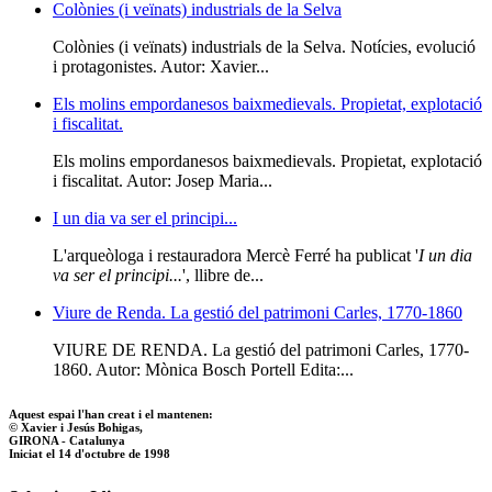
Colònies (i veïnats) industrials de la Selva
Colònies (i veïnats) industrials de la Selva. Notícies, evolució
i protagonistes. Autor: Xavier...
Els molins empordanesos baixmedievals. Propietat, explotació
i fiscalitat.
Els molins empordanesos baixmedievals. Propietat, explotació
i fiscalitat. Autor: Josep Maria...
I un dia va ser el principi...
L'arqueòloga i restauradora Mercè Ferré ha publicat '
I un dia
va ser el principi...
', llibre de...
Viure de Renda. La gestió del patrimoni Carles, 1770-1860
VIURE DE RENDA. La gestió del patrimoni Carles, 1770-
1860. Autor: Mònica Bosch Portell Edita:...
Aquest espai l'han creat i el mantenen:
© Xavier i Jesús Bohigas,
GIRONA - Catalunya
Iniciat el 14 d'octubre de 1998