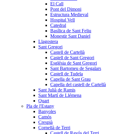
El Call
Pont del Dimoni
Estructura Medieval
Hospital Vell
Catedral
Basílica de Sant Feliu
Monestir Sant Daniel
Llagostera
Sant Gregori
Castell de Cartellà
Castell de Sant Gregori
Església de Sant Gregori
Sant Bartomeu de Segalars
Castell de Tudela
Capella de Sant Grau
Capella del castell de Cartellà
Sant Julià de Ramis
Sant Martí de Llémena
Quart
Pla de l'Estany
Banyoles
Camós
Crespià
Cornellà de Terri
Castell de Ravós del Terri