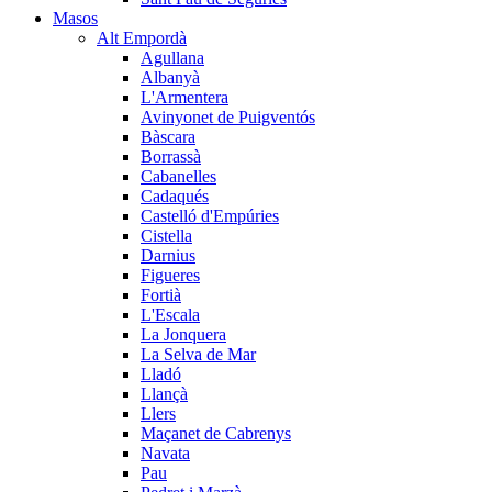
Masos
Alt Empordà
Agullana
Albanyà
L'Armentera
Avinyonet de Puigventós
Bàscara
Borrassà
Cabanelles
Cadaqués
Castelló d'Empúries
Cistella
Darnius
Figueres
Fortià
L'Escala
La Jonquera
La Selva de Mar
Lladó
Llançà
Llers
Maçanet de Cabrenys
Navata
Pau