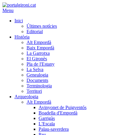
Menu
Inici
Últimes notícies
Editorial
Història
Alt Empordà
Baix Empordà
La Garrotxa
El Gironès
Pla de l'Estany
La Selva
Genealogia
Documents
Terminologia
Territori
Arqueologia
Alt Empordà
Avinyonet de Puigventós
Boadella d'Empordà
Garrigàs
L'Escala
Palau-saverdera
Pau