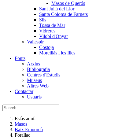
Masos de Querós
Sant Julià del Llor
Santa Coloma de Farners
Sils
Tossa de Mar
Vidreres
Vilobí d'Onyar
Vallespir
Costoja
Moreillàs i les Illes
Fonts
Arxius
Bibliografia
Centres d'Estudis
Museus
Altres Web
Contactar
Usuaris
Estàs aquí:
Masos
Baix Empordà
Forallac