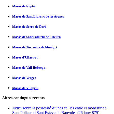
Masos de Rupià
Masos de Sant Llorenç de les Arenes
Masos de Serra de Daró
Masos de Sant Sadurní­ de l'Heura
Masos de Torroella de Montgrí­
Masos d'Ullastret
Masos de Vall-llobrega
Masos de Verges
Masos de Vilopriu
Altres continguts recents
Judici sobre la possessió d’unes cel·les entre el monestir de
Sant Policarp i Sant Esteve de Banyoles (26 juny 879)