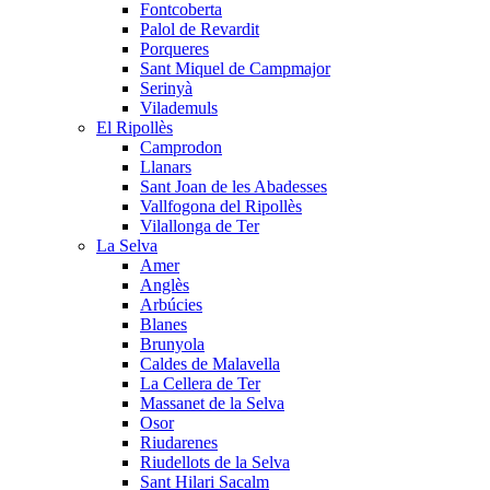
Fontcoberta
Palol de Revardit
Porqueres
Sant Miquel de Campmajor
Serinyà
Vilademuls
El Ripollès
Camprodon
Llanars
Sant Joan de les Abadesses
Vallfogona del Ripollès
Vilallonga de Ter
La Selva
Amer
Anglès
Arbúcies
Blanes
Brunyola
Caldes de Malavella
La Cellera de Ter
Massanet de la Selva
Osor
Riudarenes
Riudellots de la Selva
Sant Hilari Sacalm