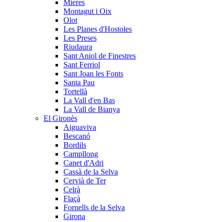
Mieres
Montagut i Oix
Olot
Les Planes d'Hostoles
Les Preses
Riudaura
Sant Aniol de Finestres
Sant Ferriol
Sant Joan les Fonts
Santa Pau
Tortellà
La Vall d'en Bas
La Vall de Bianya
El Gironès
Aiguaviva
Bescanó
Bordils
Campllong
Canet d'Adri
Cassà de la Selva
Cervià de Ter
Celrà
Flaçà
Fornells de la Selva
Girona