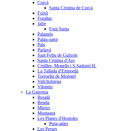
Corçà
Santa Cristina de Corçà
Foixà
Forallac
Jafre
Font Santa
Palamós
Palau-sator
Pals
Parlavà
Sant Feliu de Guíxols
Santa Cristina d'Aro
Cruïlles, Monells i S.Sadurní H.
La Tallada d'Empordà
Torroella de Montgrí
Vall-llobrega
Vilopriu
La Garrotxa
Besalú
Beuda
Mieres
Montagut
Les Planes d'Hostoles
Puig-alder
Les Preses