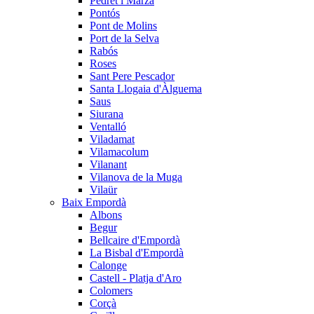
Pedret i Marzà
Pontós
Pont de Molins
Port de la Selva
Rabós
Roses
Sant Pere Pescador
Santa Llogaia d'Àlguema
Saus
Siurana
Ventalló
Viladamat
Vilamacolum
Vilanant
Vilanova de la Muga
Vilaür
Baix Empordà
Albons
Begur
Bellcaire d'Empordà
La Bisbal d'Empordà
Calonge
Castell - Platja d'Aro
Colomers
Corçà