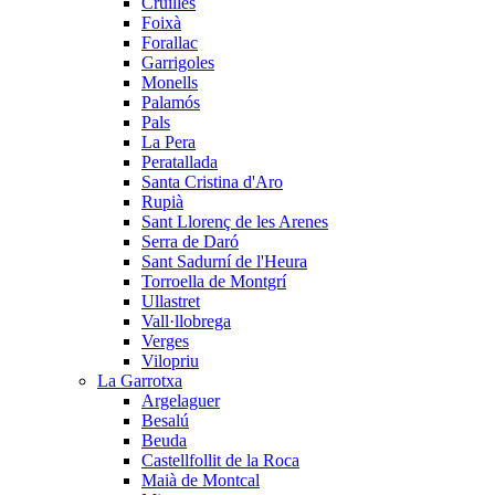
Cruïlles
Foixà
Forallac
Garrigoles
Monells
Palamós
Pals
La Pera
Peratallada
Santa Cristina d'Aro
Rupià
Sant Llorenç de les Arenes
Serra de Daró
Sant Sadurní de l'Heura
Torroella de Montgrí
Ullastret
Vall·llobrega
Verges
Vilopriu
La Garrotxa
Argelaguer
Besalú
Beuda
Castellfollit de la Roca
Maià de Montcal