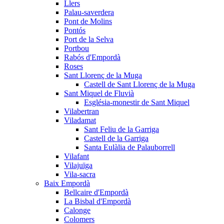
Llers
Palau-saverdera
Pont de Molins
Pontós
Port de la Selva
Portbou
Rabós d'Empordà
Roses
Sant Llorenç de la Muga
Castell de Sant Llorenç de la Muga
Sant Miquel de Fluvià
Església-monestir de Sant Miquel
Vilabertran
Viladamat
Sant Feliu de la Garriga
Castell de la Garriga
Santa Eulàlia de Palauborrell
Vilafant
Vilajuïga
Vila-sacra
Baix Empordà
Bellcaire d'Empordà
La Bisbal d'Empordà
Calonge
Colomers