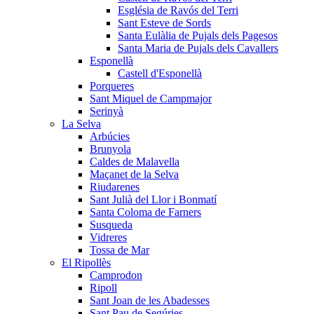
Església de Ravós del Terri
Sant Esteve de Sords
Santa Eulàlia de Pujals dels Pagesos
Santa Maria de Pujals dels Cavallers
Esponellà
Castell d'Esponellà
Porqueres
Sant Miquel de Campmajor
Serinyà
La Selva
Arbúcies
Brunyola
Caldes de Malavella
Maçanet de la Selva
Riudarenes
Sant Julià del Llor i Bonmatí
Santa Coloma de Farners
Susqueda
Vidreres
Tossa de Mar
El Ripollès
Camprodon
Ripoll
Sant Joan de les Abadesses
Sant Pau de Segúries