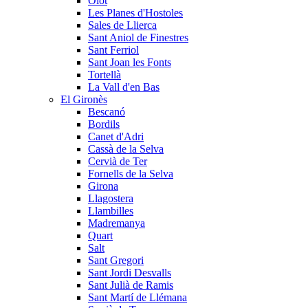
Olot
Les Planes d'Hostoles
Sales de Llierca
Sant Aniol de Finestres
Sant Ferriol
Sant Joan les Fonts
Tortellà
La Vall d'en Bas
El Gironès
Bescanó
Bordils
Canet d'Adri
Cassà de la Selva
Cervià de Ter
Fornells de la Selva
Girona
Llagostera
Llambilles
Madremanya
Quart
Salt
Sant Gregori
Sant Jordi Desvalls
Sant Julià de Ramis
Sant Martí de Llémana