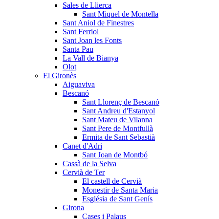
Sales de Llierca
Sant Miquel de Montella
Sant Aniol de Finestres
Sant Ferriol
Sant Joan les Fonts
Santa Pau
La Vall de Bianya
Olot
El Gironès
Aiguaviva
Bescanó
Sant Llorenç de Bescanó
Sant Andreu d'Estanyol
Sant Mateu de Vilanna
Sant Pere de Montfullà
Ermita de Sant Sebastià
Canet d'Adri
Sant Joan de Montbó
Cassà de la Selva
Cervià de Ter
El castell de Cervià
Monestir de Santa Maria
Església de Sant Genís
Girona
Cases i Palaus