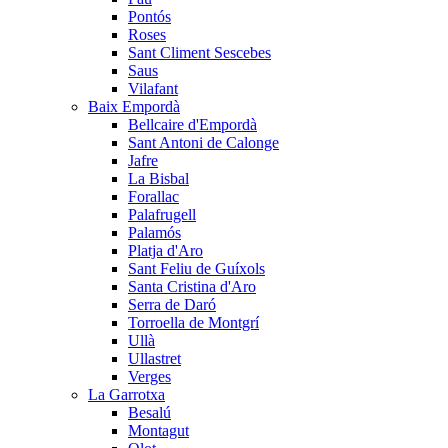
Pontós
Roses
Sant Climent Sescebes
Saus
Vilafant
Baix Empordà
Bellcaire d'Empordà
Sant Antoni de Calonge
Jafre
La Bisbal
Forallac
Palafrugell
Palamós
Platja d'Aro
Sant Feliu de Guíxols
Santa Cristina d'Aro
Serra de Daró
Torroella de Montgrí
Ullà
Ullastret
Verges
La Garrotxa
Besalú
Montagut