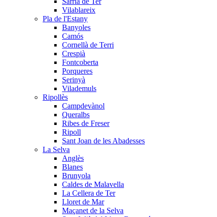
Sarrià de Ter
Vilablareix
Pla de l'Estany
Banyoles
Camós
Cornellà de Terri
Crespià
Fontcoberta
Porqueres
Serinyà
Vilademuls
Ripollès
Campdevànol
Queralbs
Ribes de Freser
Ripoll
Sant Joan de les Abadesses
La Selva
Anglès
Blanes
Brunyola
Caldes de Malavella
La Cellera de Ter
Lloret de Mar
Maçanet de la Selva