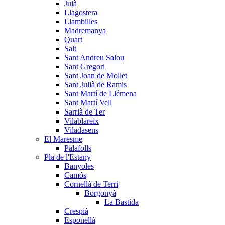
Juià
Llagostera
Llambilles
Madremanya
Quart
Salt
Sant Andreu Salou
Sant Gregori
Sant Joan de Mollet
Sant Julià de Ramis
Sant Martí de Llémena
Sant Martí Vell
Sarrià de Ter
Vilablareix
Viladasens
El Maresme
Palafolls
Pla de l'Estany
Banyoles
Camós
Cornellà de Terri
Borgonyà
La Bastida
Crespià
Esponellà