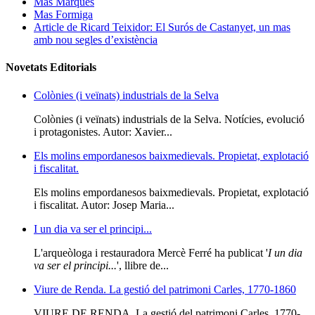
Mas Marquès
Mas Formiga
Article de Ricard Teixidor: El Surós de Castanyet, un mas
amb nou segles d’existència
Novetats Editorials
Colònies (i veïnats) industrials de la Selva
Colònies (i veïnats) industrials de la Selva. Notícies, evolució
i protagonistes. Autor: Xavier...
Els molins empordanesos baixmedievals. Propietat, explotació
i fiscalitat.
Els molins empordanesos baixmedievals. Propietat, explotació
i fiscalitat. Autor: Josep Maria...
I un dia va ser el principi...
L'arqueòloga i restauradora Mercè Ferré ha publicat '
I un dia
va ser el principi...
', llibre de...
Viure de Renda. La gestió del patrimoni Carles, 1770-1860
VIURE DE RENDA. La gestió del patrimoni Carles, 1770-