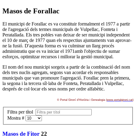
Masos de Forallac
El municipi de Forallac es va constituir formalment el 1977 a partir
de l'agregació dels termes municipals de Vulpellac, Fonteta i
Peratallada. Els tres pobles van deixar de ser municipi independent
el 10 de març de 1977 quan els respectius ajuntaments van aprovar-
ne la fusió. D'aquesta forma es va culminar un llarg procés
administratiu que es va iniciar el 1971amb l'objectiu de sumar
esforços, optimitzar recursos i millorar la gestió municipal.
El nom del nou municipi sorgeix a partir de la combinació del nom
dels tres nuclis agregats, segons van acordar els responsables
municipals que van promoure l'agregació. Forallac pren la primera,
la segona i la tercera sí­l·laba de Fonteta, Peratallada i Vulpellac,
després de col·locar els seus noms per ordre alfabètic.
© Portal Gironí­ d'Història i Genealogia (
www.portalgironi.cat
)
Filtra per títol
Mostra #
Masos de Fitor
22