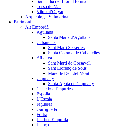
Sant Julià del Llor - Bonmatí
Tossa de Mar
Vilobí d'Onyar
Arqueologia Submarina
Patrimoni
Alt Empordà
Agullana
Santa Maria d'Agullana
Cabanelles
Sant Martí Sesserres
Santa Coloma de Cabanelles
Albanyà
Sant Martí de Corsavell
Sant Llorenç de Sous
Mare de Déu del Mont
Capmany
Santa Àgata de Capmany
Castelló d'Empúries
Espolla
L'Escala
Figueres
Garriguella
Fortià
Lladó d'Empordà
Llançà