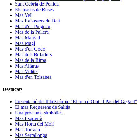
Sant Cebrià de Penida
Els masos de Roses
Mas Vell
Mas Rabassers de Dalt
Mas d'en Puignau
Mas de la Pallera
Mas Margall
Mas Magí
Mas d'en Godo
Mas dels Bufadors
Mas de la Birba
Mas Alfaras
Mas Villiter
Mas d'en Tolsanes
Destacats
Presentació del llibre-còmic "El tren d'Olot al Pas del Gegant"
El mas Requesens de Salitja
Una proclama simbòlica
Mas Esquerrà
Mas Horta del Molí
Mas Torrada
Mas Serrallonga