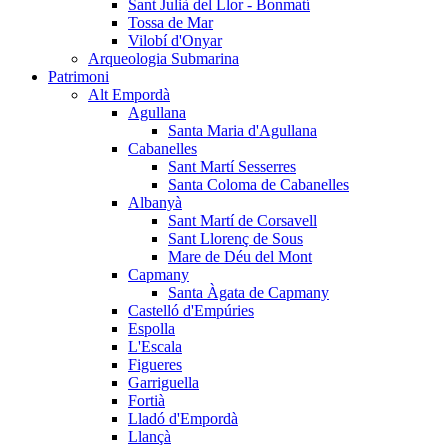
Sant Julià del Llor - Bonmatí
Tossa de Mar
Vilobí d'Onyar
Arqueologia Submarina
Patrimoni
Alt Empordà
Agullana
Santa Maria d'Agullana
Cabanelles
Sant Martí Sesserres
Santa Coloma de Cabanelles
Albanyà
Sant Martí de Corsavell
Sant Llorenç de Sous
Mare de Déu del Mont
Capmany
Santa Àgata de Capmany
Castelló d'Empúries
Espolla
L'Escala
Figueres
Garriguella
Fortià
Lladó d'Empordà
Llançà