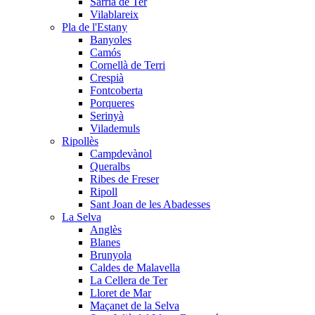
Sarrià de Ter
Vilablareix
Pla de l'Estany
Banyoles
Camós
Cornellà de Terri
Crespià
Fontcoberta
Porqueres
Serinyà
Vilademuls
Ripollès
Campdevànol
Queralbs
Ribes de Freser
Ripoll
Sant Joan de les Abadesses
La Selva
Anglès
Blanes
Brunyola
Caldes de Malavella
La Cellera de Ter
Lloret de Mar
Maçanet de la Selva