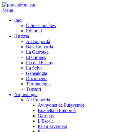
Menu
Inici
Últimes notícies
Editorial
Història
Alt Empordà
Baix Empordà
La Garrotxa
El Gironès
Pla de l'Estany
La Selva
Genealogia
Documents
Terminologia
Territori
Arqueologia
Alt Empordà
Avinyonet de Puigventós
Boadella d'Empordà
Garrigàs
L'Escala
Palau-saverdera
Pau