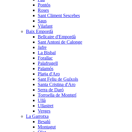
Pontós
Roses
Sant Climent Sescebes
Saus
Vilafant
Baix Empordà
Bellcaire d'Empordà
Sant Antoni de Calonge
Jafre
La Bisbal
Forallac
Palafrugell
Palamós
Platja d'Aro
Sant Feliu de Guíxols
Santa Cristina d'Aro
Serra de Daró
Torroella de Montgrí
Ullà
Ullastret
Verges
La Garrotxa
Besalú
Montagut