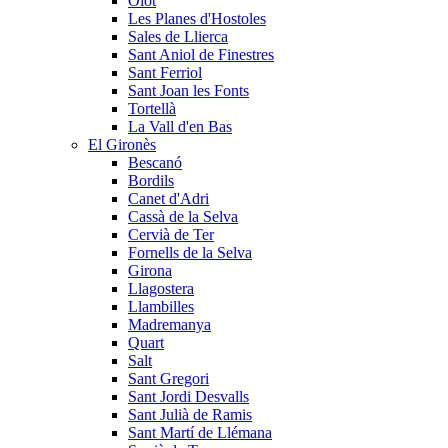
Olot
Les Planes d'Hostoles
Sales de Llierca
Sant Aniol de Finestres
Sant Ferriol
Sant Joan les Fonts
Tortellà
La Vall d'en Bas
El Gironès
Bescanó
Bordils
Canet d'Adri
Cassà de la Selva
Cervià de Ter
Fornells de la Selva
Girona
Llagostera
Llambilles
Madremanya
Quart
Salt
Sant Gregori
Sant Jordi Desvalls
Sant Julià de Ramis
Sant Martí de Llémana