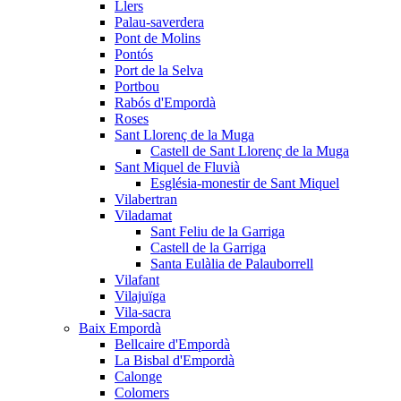
Llers
Palau-saverdera
Pont de Molins
Pontós
Port de la Selva
Portbou
Rabós d'Empordà
Roses
Sant Llorenç de la Muga
Castell de Sant Llorenç de la Muga
Sant Miquel de Fluvià
Església-monestir de Sant Miquel
Vilabertran
Viladamat
Sant Feliu de la Garriga
Castell de la Garriga
Santa Eulàlia de Palauborrell
Vilafant
Vilajuïga
Vila-sacra
Baix Empordà
Bellcaire d'Empordà
La Bisbal d'Empordà
Calonge
Colomers