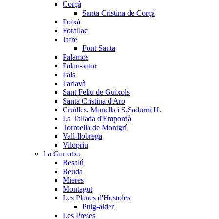
Corçà
Santa Cristina de Corçà
Foixà
Forallac
Jafre
Font Santa
Palamós
Palau-sator
Pals
Parlavà
Sant Feliu de Guíxols
Santa Cristina d'Aro
Cruïlles, Monells i S.Sadurní H.
La Tallada d'Empordà
Torroella de Montgrí
Vall-llobrega
Vilopriu
La Garrotxa
Besalú
Beuda
Mieres
Montagut
Les Planes d'Hostoles
Puig-alder
Les Preses