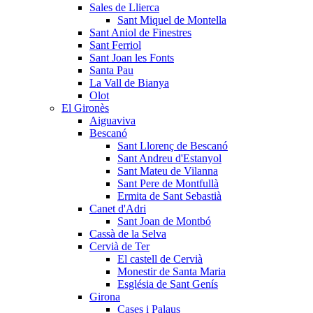
Sales de Llierca
Sant Miquel de Montella
Sant Aniol de Finestres
Sant Ferriol
Sant Joan les Fonts
Santa Pau
La Vall de Bianya
Olot
El Gironès
Aiguaviva
Bescanó
Sant Llorenç de Bescanó
Sant Andreu d'Estanyol
Sant Mateu de Vilanna
Sant Pere de Montfullà
Ermita de Sant Sebastià
Canet d'Adri
Sant Joan de Montbó
Cassà de la Selva
Cervià de Ter
El castell de Cervià
Monestir de Santa Maria
Església de Sant Genís
Girona
Cases i Palaus