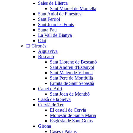
Sales de Llierca
Sant Miquel de Montella
Sant Aniol de Finestres
Sant Ferriol
Sant Joan les Fonts
Santa Pau
La Vall de Bianya
Olot
El Gironès
Aiguaviva
Bescanó
Sant Llorenç de Bescanó
Sant Andreu d'Estanyol
Sant Mateu de Vilanna
Sant Pere de Montfullà
Ermita de Sant Sebastià
Canet d'Adri
Sant Joan de Montbó
Cassà de la Selva
Cervià de Ter
El castell de Cervià
Monestir de Santa Maria
Església de Sant Genís
Girona
Cases i Palaus