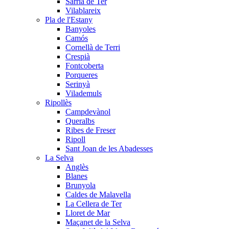
Sarrià de Ter
Vilablareix
Pla de l'Estany
Banyoles
Camós
Cornellà de Terri
Crespià
Fontcoberta
Porqueres
Serinyà
Vilademuls
Ripollès
Campdevànol
Queralbs
Ribes de Freser
Ripoll
Sant Joan de les Abadesses
La Selva
Anglès
Blanes
Brunyola
Caldes de Malavella
La Cellera de Ter
Lloret de Mar
Maçanet de la Selva