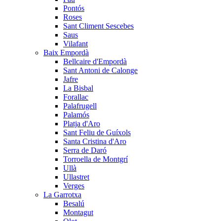
Pontós
Roses
Sant Climent Sescebes
Saus
Vilafant
Baix Empordà
Bellcaire d'Empordà
Sant Antoni de Calonge
Jafre
La Bisbal
Forallac
Palafrugell
Palamós
Platja d'Aro
Sant Feliu de Guíxols
Santa Cristina d'Aro
Serra de Daró
Torroella de Montgrí
Ullà
Ullastret
Verges
La Garrotxa
Besalú
Montagut