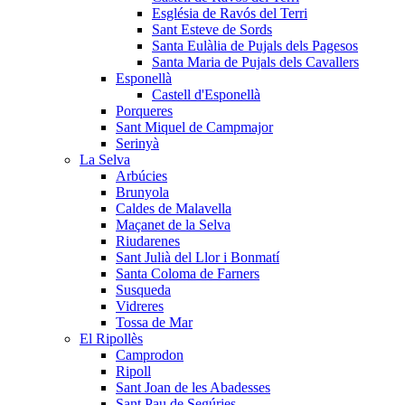
Església de Ravós del Terri
Sant Esteve de Sords
Santa Eulàlia de Pujals dels Pagesos
Santa Maria de Pujals dels Cavallers
Esponellà
Castell d'Esponellà
Porqueres
Sant Miquel de Campmajor
Serinyà
La Selva
Arbúcies
Brunyola
Caldes de Malavella
Maçanet de la Selva
Riudarenes
Sant Julià del Llor i Bonmatí
Santa Coloma de Farners
Susqueda
Vidreres
Tossa de Mar
El Ripollès
Camprodon
Ripoll
Sant Joan de les Abadesses
Sant Pau de Segúries