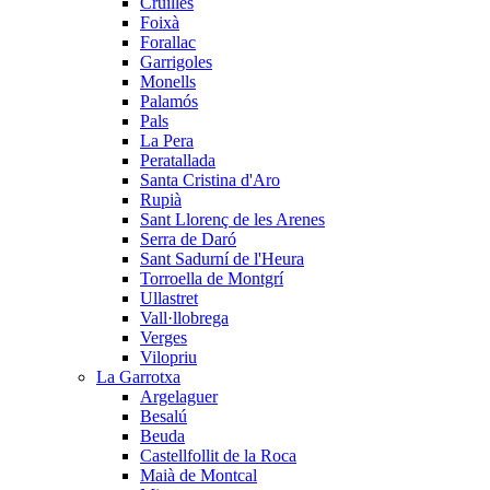
Cruïlles
Foixà
Forallac
Garrigoles
Monells
Palamós
Pals
La Pera
Peratallada
Santa Cristina d'Aro
Rupià
Sant Llorenç de les Arenes
Serra de Daró
Sant Sadurní de l'Heura
Torroella de Montgrí
Ullastret
Vall·llobrega
Verges
Vilopriu
La Garrotxa
Argelaguer
Besalú
Beuda
Castellfollit de la Roca
Maià de Montcal