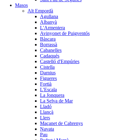
Masos
Alt Empordà
Agullana
Albanyà
L'Armentera
Avinyonet de Puigventós
Bàscara
Borrassà
Cabanelles
Cadaqués
Castelló d'Empúries
Cistella
Darnius
Figueres
Fortià
L'Escala
La Jonquera
La Selva de Mar
Lladó
Llançà
Llers
Maçanet de Cabrenys
Navata
Pau