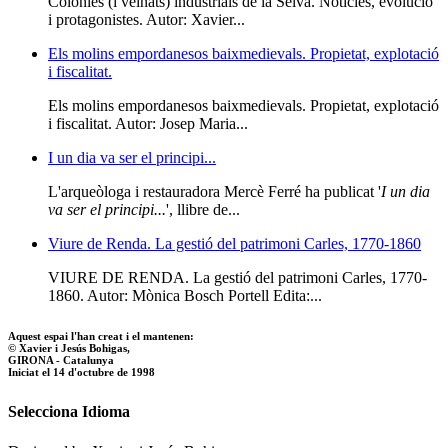
Colònies (i veïnats) industrials de la Selva. Notícies, evolució
i protagonistes. Autor: Xavier...
Els molins empordanesos baixmedievals. Propietat, explotació
i fiscalitat.
Els molins empordanesos baixmedievals. Propietat, explotació
i fiscalitat. Autor: Josep Maria...
I un dia va ser el principi...
L'arqueòloga i restauradora Mercè Ferré ha publicat '
I un dia
va ser el principi...
', llibre de...
Viure de Renda. La gestió del patrimoni Carles, 1770-1860
VIURE DE RENDA. La gestió del patrimoni Carles, 1770-
1860. Autor: Mònica Bosch Portell Edita:...
Aquest espai l'han creat i el mantenen:
© Xavier i Jesús Bohigas,
GIRONA - Catalunya
Iniciat el 14 d'octubre de 1998
Selecciona Idioma