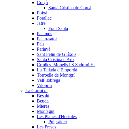
Corçà
Santa Cristina de Corçà
Foixà
Forallac
Jafre
Font Santa
Palamós
Palau-sator
Pals
Parlavà
Sant Feliu de Guíxols
Santa Cristina d'Aro
Cruïlles, Monells i S.Sadurní H.
La Tallada d'Empordà
Torroella de Montgrí
Vall-llobrega
Vilopriu
La Garrotxa
Besalú
Beuda
Mieres
Montagut
Les Planes d'Hostoles
Puig-alder
Les Preses