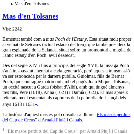
Mas d'en Tolsanes
Mas d'en Tolsanes
Vist: 2242
Esmentat també com a
mas Poch de l'Estany
. Està situat molt proper
al veïnat de Setcases (actual estació del tren), que també presideix la
gran esplanada de la Salanca, situat sobre un promontori a migdia de
l'antic estany d'en Poch, avui dessecat.
Des del segle XIV i fins a principis del segle XVII, la nissaga Poch
s'anà traspassant l'heretat a cada generació, però aquesta transmissió
va ser estroncada per la darrera pubilla, Guiolmar, filla de Bernat
Poch, que contragué matrimoni amb el pagès Joan Miquel Tolsanas,
un occità nascut a Garda (bisbat d'Albi), amb qui tingué almenys
tres fills, Pere (1618), Anna (1621) i Damià (1623). El mas apareix
reiteradament esmentat als capbreus de la pabordia de Llançà dels
1
anys 1618 i 1631
.
La història d'aquest mas es pot consultar al llibre "
Els masos perduts
del Cap de Creus
" d'
Arnald Plujà i Canals
.
1
"Els masos perduts del Cap de Creus", per Arnald Plujà i Canals