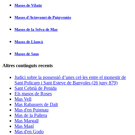
Masos de Vilaür
Masos d'Avinyonet de Puigventós
Masos de la Selva de Mar
Masos de Llançà
Masos de Saus
Altres continguts recents
Judici sobre la possessió d’unes cel·les entre el monestir de
Sant Policarp i Sant Esteve de Banyoles (26 juny 879)
Sant Cebrià de Penida
Els masos de Roses
Mas Vell
Mas Rabassers de Dalt
Mas d'en Puignau
Mas de la Pallera
Mas Margall
Mas Magí
Mas d'en Godo