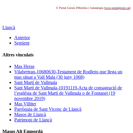
© Portal Gironí d'Història i Genealogia (
www.portalgironi.cat
)
Llançà
Anterior
Següent
Altres vinculats
Mas Heras
Vilabertran-10680630-Testament de Rodlens que llega un
mas situat a Vall Mala (30 juny 1068)
Sant Martí de Vallmala
Sant Martí de Vallmala-10191119-Acta de consagració de
l’església de Sant Martí de Vallmala o de Fontanet (19
novembre 2019)
Mas Villiter
Parròquia de Sant Vicenç de Llançà
Masos de Llançà
Patrimoni de Llançà
Masos Alt Empordà