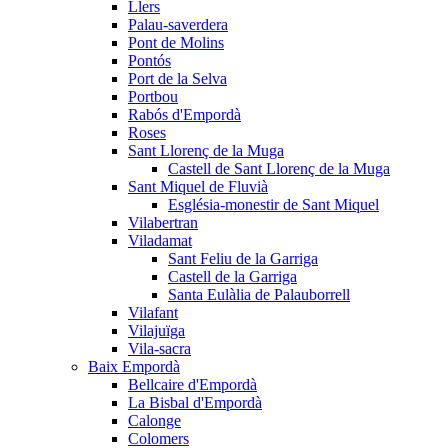
Llers
Palau-saverdera
Pont de Molins
Pontós
Port de la Selva
Portbou
Rabós d'Empordà
Roses
Sant Llorenç de la Muga
Castell de Sant Llorenç de la Muga
Sant Miquel de Fluvià
Església-monestir de Sant Miquel
Vilabertran
Viladamat
Sant Feliu de la Garriga
Castell de la Garriga
Santa Eulàlia de Palauborrell
Vilafant
Vilajuïga
Vila-sacra
Baix Empordà
Bellcaire d'Empordà
La Bisbal d'Empordà
Calonge
Colomers