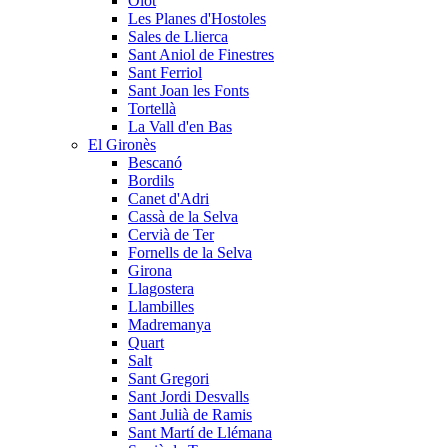
Olot
Les Planes d'Hostoles
Sales de Llierca
Sant Aniol de Finestres
Sant Ferriol
Sant Joan les Fonts
Tortellà
La Vall d'en Bas
El Gironès
Bescanó
Bordils
Canet d'Adri
Cassà de la Selva
Cervià de Ter
Fornells de la Selva
Girona
Llagostera
Llambilles
Madremanya
Quart
Salt
Sant Gregori
Sant Jordi Desvalls
Sant Julià de Ramis
Sant Martí de Llémana