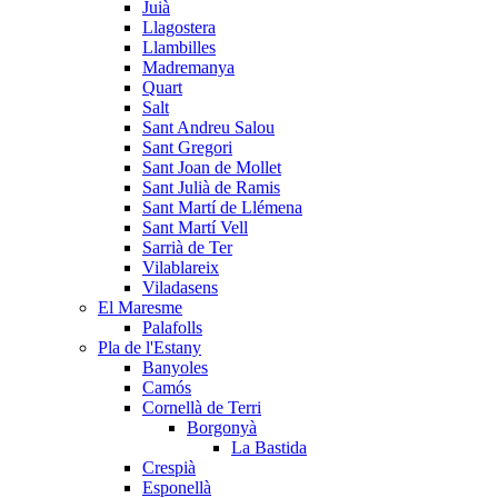
Juià
Llagostera
Llambilles
Madremanya
Quart
Salt
Sant Andreu Salou
Sant Gregori
Sant Joan de Mollet
Sant Julià de Ramis
Sant Martí de Llémena
Sant Martí Vell
Sarrià de Ter
Vilablareix
Viladasens
El Maresme
Palafolls
Pla de l'Estany
Banyoles
Camós
Cornellà de Terri
Borgonyà
La Bastida
Crespià
Esponellà