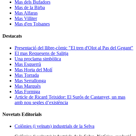
Mas dels Bufadors
Mas de la Birba
Mas Alfaras
Mas Villiter
Mas d'en Tolsanes
Destacats
Presentació del llibre-còmic "El tren d'Olot al Pas del Gegant"
El mas Requesens de Salitja
Una proclama simbòlica
Mas Esquerrà
Mas Horta del Molí
Mas Torrada
Mas Serrallonga
Mas Marquès
Mas Formiga
Article de Ricard Teixidor: El Surós de Castanyet, un mas
amb nou segles d’existència
Novetats Editorials
Colònies (i veïnats) industrials de la Selva