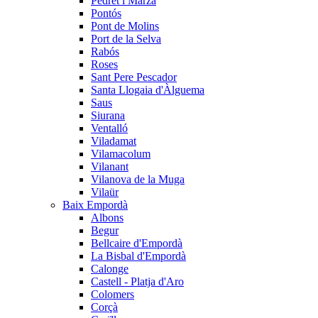
Pedret i Marzà
Pontós
Pont de Molins
Port de la Selva
Rabós
Roses
Sant Pere Pescador
Santa Llogaia d'Àlguema
Saus
Siurana
Ventalló
Viladamat
Vilamacolum
Vilanant
Vilanova de la Muga
Vilaür
Baix Empordà
Albons
Begur
Bellcaire d'Empordà
La Bisbal d'Empordà
Calonge
Castell - Platja d'Aro
Colomers
Corçà