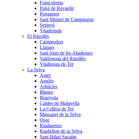
Fontcoberta
Palol de Revardit
Porqueres
Sant Miquel de Campmajor
Serinyà
Vilademuls
El Ripollès
Camprodon
Llanars
Sant Joan de les Abadesses
Vallfogona del Ripollès
Vilallonga de Ter
La Selva
Amer
Anglès
Arbúcies
Blanes
Brunyola
Caldes de Malavella
La Cellera de Ter
Massanet de la Selva
Osor
Riudarenes
Riudellots de la Selva
Sant Hilari Sacalm