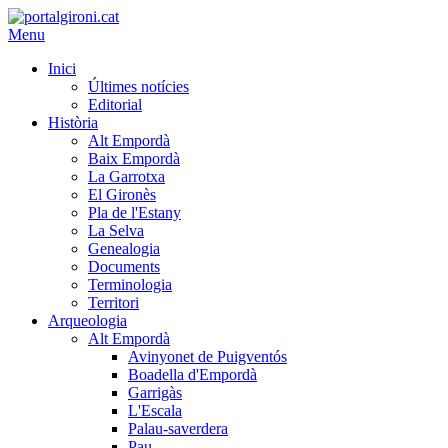
Menu
Inici
Últimes notícies
Editorial
Història
Alt Empordà
Baix Empordà
La Garrotxa
El Gironès
Pla de l'Estany
La Selva
Genealogia
Documents
Terminologia
Territori
Arqueologia
Alt Empordà
Avinyonet de Puigventós
Boadella d'Empordà
Garrigàs
L'Escala
Palau-saverdera
Pau