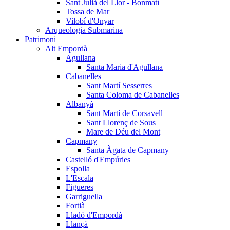
Sant Julià del Llor - Bonmatí
Tossa de Mar
Vilobí d'Onyar
Arqueologia Submarina
Patrimoni
Alt Empordà
Agullana
Santa Maria d'Agullana
Cabanelles
Sant Martí Sesserres
Santa Coloma de Cabanelles
Albanyà
Sant Martí de Corsavell
Sant Llorenç de Sous
Mare de Déu del Mont
Capmany
Santa Àgata de Capmany
Castelló d'Empúries
Espolla
L'Escala
Figueres
Garriguella
Fortià
Lladó d'Empordà
Llançà