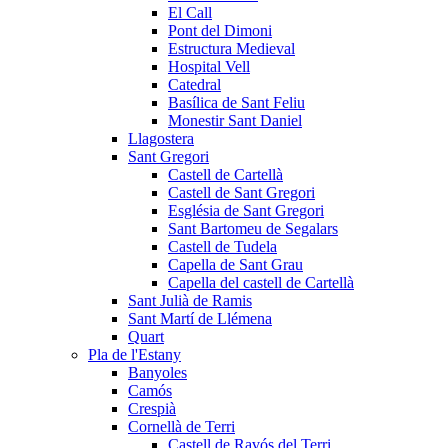
El Call
Pont del Dimoni
Estructura Medieval
Hospital Vell
Catedral
Basílica de Sant Feliu
Monestir Sant Daniel
Llagostera
Sant Gregori
Castell de Cartellà
Castell de Sant Gregori
Església de Sant Gregori
Sant Bartomeu de Segalars
Castell de Tudela
Capella de Sant Grau
Capella del castell de Cartellà
Sant Julià de Ramis
Sant Martí de Llémena
Quart
Pla de l'Estany
Banyoles
Camós
Crespià
Cornellà de Terri
Castell de Ravós del Terri