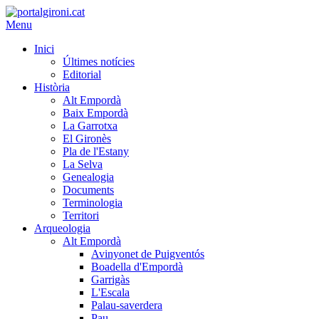
Menu
Inici
Últimes notícies
Editorial
Història
Alt Empordà
Baix Empordà
La Garrotxa
El Gironès
Pla de l'Estany
La Selva
Genealogia
Documents
Terminologia
Territori
Arqueologia
Alt Empordà
Avinyonet de Puigventós
Boadella d'Empordà
Garrigàs
L'Escala
Palau-saverdera
Pau