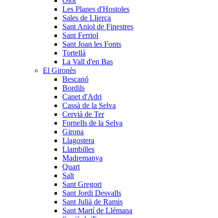
Olot
Les Planes d'Hostoles
Sales de Llierca
Sant Aniol de Finestres
Sant Ferriol
Sant Joan les Fonts
Tortellà
La Vall d'en Bas
El Gironès
Bescanó
Bordils
Canet d'Adri
Cassà de la Selva
Cervià de Ter
Fornells de la Selva
Girona
Llagostera
Llambilles
Madremanya
Quart
Salt
Sant Gregori
Sant Jordi Desvalls
Sant Julià de Ramis
Sant Martí de Llémana