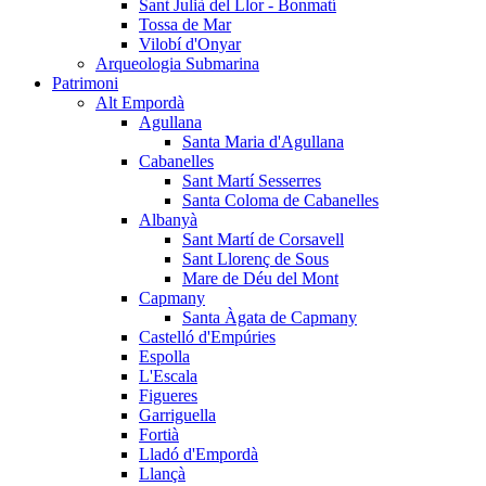
Sant Julià del Llor - Bonmatí
Tossa de Mar
Vilobí d'Onyar
Arqueologia Submarina
Patrimoni
Alt Empordà
Agullana
Santa Maria d'Agullana
Cabanelles
Sant Martí Sesserres
Santa Coloma de Cabanelles
Albanyà
Sant Martí de Corsavell
Sant Llorenç de Sous
Mare de Déu del Mont
Capmany
Santa Àgata de Capmany
Castelló d'Empúries
Espolla
L'Escala
Figueres
Garriguella
Fortià
Lladó d'Empordà
Llançà