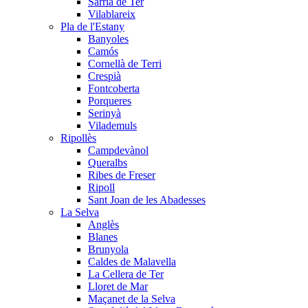
Sarrià de Ter
Vilablareix
Pla de l'Estany
Banyoles
Camós
Cornellà de Terri
Crespià
Fontcoberta
Porqueres
Serinyà
Vilademuls
Ripollès
Campdevànol
Queralbs
Ribes de Freser
Ripoll
Sant Joan de les Abadesses
La Selva
Anglès
Blanes
Brunyola
Caldes de Malavella
La Cellera de Ter
Lloret de Mar
Maçanet de la Selva