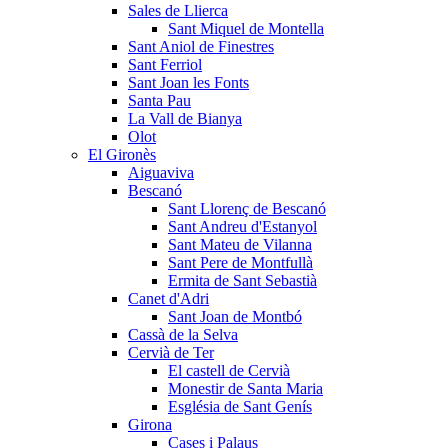
Sales de Llierca
Sant Miquel de Montella
Sant Aniol de Finestres
Sant Ferriol
Sant Joan les Fonts
Santa Pau
La Vall de Bianya
Olot
El Gironès
Aiguaviva
Bescanó
Sant Llorenç de Bescanó
Sant Andreu d'Estanyol
Sant Mateu de Vilanna
Sant Pere de Montfullà
Ermita de Sant Sebastià
Canet d'Adri
Sant Joan de Montbó
Cassà de la Selva
Cervià de Ter
El castell de Cervià
Monestir de Santa Maria
Església de Sant Genís
Girona
Cases i Palaus