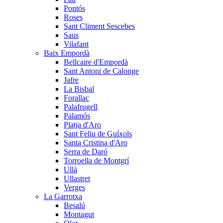
Pontós
Roses
Sant Climent Sescebes
Saus
Vilafant
Baix Empordà
Bellcaire d'Empordà
Sant Antoni de Calonge
Jafre
La Bisbal
Forallac
Palafrugell
Palamós
Platja d'Aro
Sant Feliu de Guíxols
Santa Cristina d'Aro
Serra de Daró
Torroella de Montgrí
Ullà
Ullastret
Verges
La Garrotxa
Besalú
Montagut