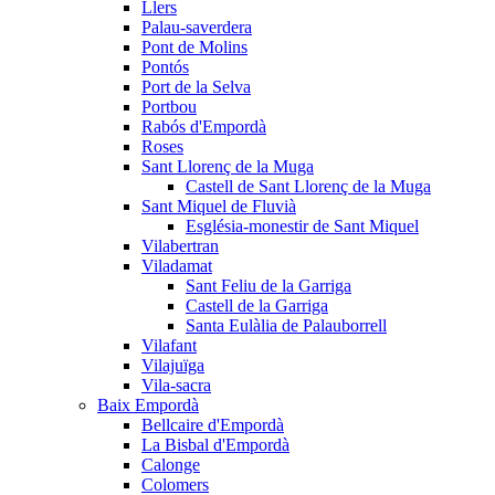
Llers
Palau-saverdera
Pont de Molins
Pontós
Port de la Selva
Portbou
Rabós d'Empordà
Roses
Sant Llorenç de la Muga
Castell de Sant Llorenç de la Muga
Sant Miquel de Fluvià
Església-monestir de Sant Miquel
Vilabertran
Viladamat
Sant Feliu de la Garriga
Castell de la Garriga
Santa Eulàlia de Palauborrell
Vilafant
Vilajuïga
Vila-sacra
Baix Empordà
Bellcaire d'Empordà
La Bisbal d'Empordà
Calonge
Colomers