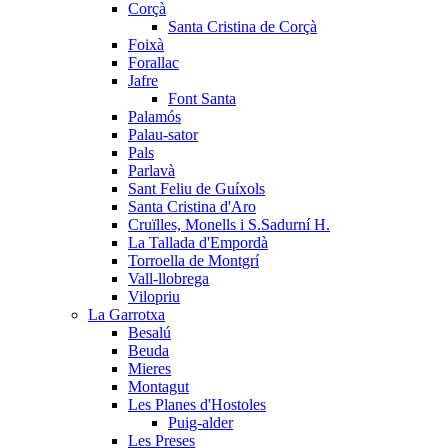
Corçà
Santa Cristina de Corçà
Foixà
Forallac
Jafre
Font Santa
Palamós
Palau-sator
Pals
Parlavà
Sant Feliu de Guíxols
Santa Cristina d'Aro
Cruïlles, Monells i S.Sadurní H.
La Tallada d'Empordà
Torroella de Montgrí
Vall-llobrega
Vilopriu
La Garrotxa
Besalú
Beuda
Mieres
Montagut
Les Planes d'Hostoles
Puig-alder
Les Preses