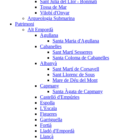
Sant Julià del Llor - Bonmatí
Tossa de Mar
Vilobí d'Onyar
Arqueologia Submarina
Patrimoni
Alt Empordà
Agullana
Santa Maria d'Agullana
Cabanelles
Sant Martí Sesserres
Santa Coloma de Cabanelles
Albanyà
Sant Martí de Corsavell
Sant Llorenç de Sous
Mare de Déu del Mont
Capmany
Santa Àgata de Capmany
Castelló d'Empúries
Espolla
L'Escala
Figueres
Garriguella
Fortià
Lladó d'Empordà
Llançà