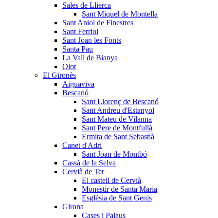
Sales de Llierca
Sant Miquel de Montella
Sant Aniol de Finestres
Sant Ferriol
Sant Joan les Fonts
Santa Pau
La Vall de Bianya
Olot
El Gironès
Aiguaviva
Bescanó
Sant Llorenç de Bescanó
Sant Andreu d'Estanyol
Sant Mateu de Vilanna
Sant Pere de Montfullà
Ermita de Sant Sebastià
Canet d'Adri
Sant Joan de Montbó
Cassà de la Selva
Cervià de Ter
El castell de Cervià
Monestir de Santa Maria
Església de Sant Genís
Girona
Cases i Palaus