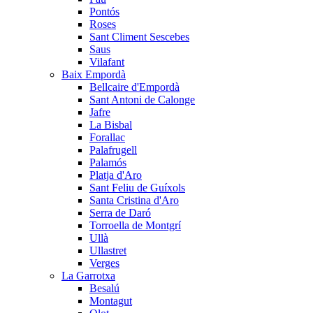
Pontós
Roses
Sant Climent Sescebes
Saus
Vilafant
Baix Empordà
Bellcaire d'Empordà
Sant Antoni de Calonge
Jafre
La Bisbal
Forallac
Palafrugell
Palamós
Platja d'Aro
Sant Feliu de Guíxols
Santa Cristina d'Aro
Serra de Daró
Torroella de Montgrí
Ullà
Ullastret
Verges
La Garrotxa
Besalú
Montagut