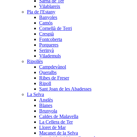
Sarrià de Ter
Vilablareix
Pla de l'Estany
Banyoles
Camós
Cornellà de Terri
Crespià
Fontcoberta
Porqueres
Serinyà
Vilademuls
Ripollès
Campdevànol
Queralbs
Ribes de Freser
Ripoll
Sant Joan de les Abadesses
La Selva
Anglès
Blanes
Brunyola
Caldes de Malavella
La Cellera de Ter
Lloret de Mar
Maçanet de la Selva