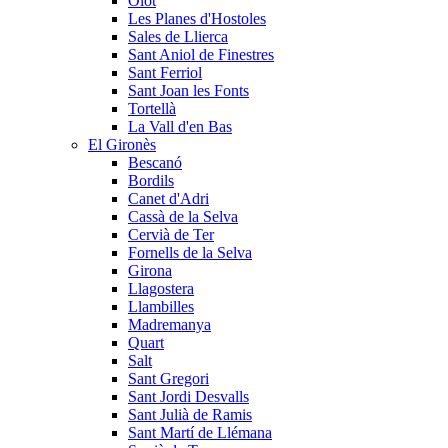
Olot
Les Planes d'Hostoles
Sales de Llierca
Sant Aniol de Finestres
Sant Ferriol
Sant Joan les Fonts
Tortellà
La Vall d'en Bas
El Gironès
Bescanó
Bordils
Canet d'Adri
Cassà de la Selva
Cervià de Ter
Fornells de la Selva
Girona
Llagostera
Llambilles
Madremanya
Quart
Salt
Sant Gregori
Sant Jordi Desvalls
Sant Julià de Ramis
Sant Martí de Llémana