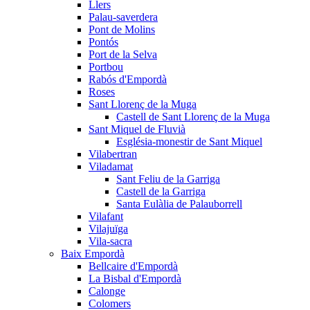
Llers
Palau-saverdera
Pont de Molins
Pontós
Port de la Selva
Portbou
Rabós d'Empordà
Roses
Sant Llorenç de la Muga
Castell de Sant Llorenç de la Muga
Sant Miquel de Fluvià
Església-monestir de Sant Miquel
Vilabertran
Viladamat
Sant Feliu de la Garriga
Castell de la Garriga
Santa Eulàlia de Palauborrell
Vilafant
Vilajuïga
Vila-sacra
Baix Empordà
Bellcaire d'Empordà
La Bisbal d'Empordà
Calonge
Colomers