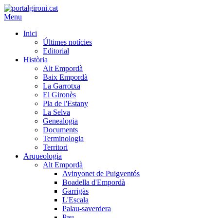
Menu
Inici
Últimes notícies
Editorial
Història
Alt Empordà
Baix Empordà
La Garrotxa
El Gironès
Pla de l'Estany
La Selva
Genealogia
Documents
Terminologia
Territori
Arqueologia
Alt Empordà
Avinyonet de Puigventós
Boadella d'Empordà
Garrigàs
L'Escala
Palau-saverdera
Pau