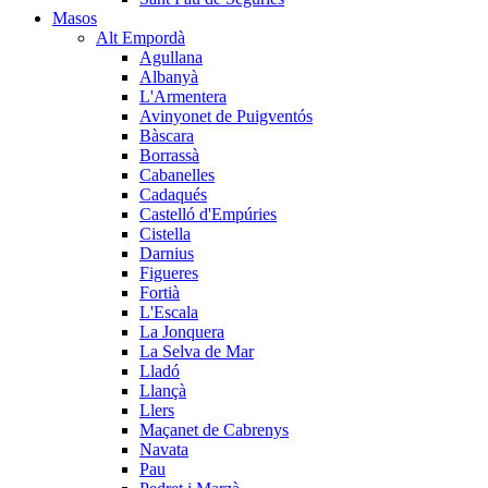
Masos
Alt Empordà
Agullana
Albanyà
L'Armentera
Avinyonet de Puigventós
Bàscara
Borrassà
Cabanelles
Cadaqués
Castelló d'Empúries
Cistella
Darnius
Figueres
Fortià
L'Escala
La Jonquera
La Selva de Mar
Lladó
Llançà
Llers
Maçanet de Cabrenys
Navata
Pau