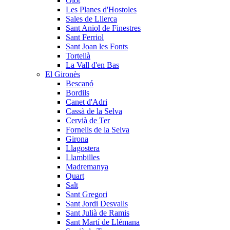
Olot
Les Planes d'Hostoles
Sales de Llierca
Sant Aniol de Finestres
Sant Ferriol
Sant Joan les Fonts
Tortellà
La Vall d'en Bas
El Gironès
Bescanó
Bordils
Canet d'Adri
Cassà de la Selva
Cervià de Ter
Fornells de la Selva
Girona
Llagostera
Llambilles
Madremanya
Quart
Salt
Sant Gregori
Sant Jordi Desvalls
Sant Julià de Ramis
Sant Martí de Llémana