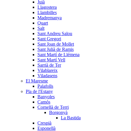
Juià
Llagostera
Llambilles
Madremanya
Quart
Salt
Sant Andreu Salou
Sant Gregori
Sant Joan de Mollet
Sant Julià de Ramis
Sant Martí de Llémena
Sant Martí Vell
Sarrià de Ter
Vilablareix
Viladasens
El Maresme
Palafolls
Pla de l'Estany
Banyoles
Camós
Cornellà de Terri
Borgonyà
La Bastida
Crespià
Esponellà