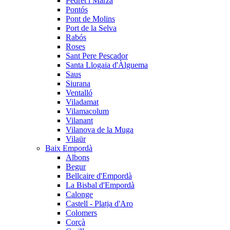
Pedret i Marzà
Pontós
Pont de Molins
Port de la Selva
Rabós
Roses
Sant Pere Pescador
Santa Llogaia d'Àlguema
Saus
Siurana
Ventalló
Viladamat
Vilamacolum
Vilanant
Vilanova de la Muga
Vilaür
Baix Empordà
Albons
Begur
Bellcaire d'Empordà
La Bisbal d'Empordà
Calonge
Castell - Platja d'Aro
Colomers
Corçà