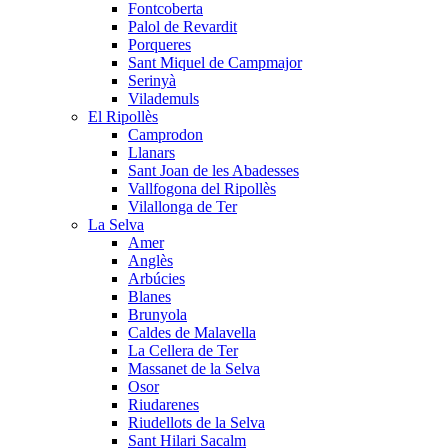
Fontcoberta
Palol de Revardit
Porqueres
Sant Miquel de Campmajor
Serinyà
Vilademuls
El Ripollès
Camprodon
Llanars
Sant Joan de les Abadesses
Vallfogona del Ripollès
Vilallonga de Ter
La Selva
Amer
Anglès
Arbúcies
Blanes
Brunyola
Caldes de Malavella
La Cellera de Ter
Massanet de la Selva
Osor
Riudarenes
Riudellots de la Selva
Sant Hilari Sacalm