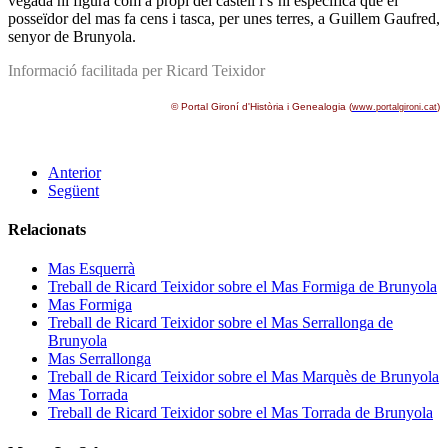
vegada hi figura com a propi del castell i s’hi especifica que el
posseïdor del mas fa cens i tasca, per unes terres, a Guillem Gaufred,
senyor de Brunyola.
Informació facilitada per Ricard Teixidor
© Portal Gironí d'Història i Genealogia (
)
www.portalgironi.cat
Anterior
Següent
Relacionats
Mas Esquerrà
Treball de Ricard Teixidor sobre el Mas Formiga de Brunyola
Mas Formiga
Treball de Ricard Teixidor sobre el Mas Serrallonga de
Brunyola
Mas Serrallonga
Treball de Ricard Teixidor sobre el Mas Marquès de Brunyola
Mas Torrada
Treball de Ricard Teixidor sobre el Mas Torrada de Brunyola