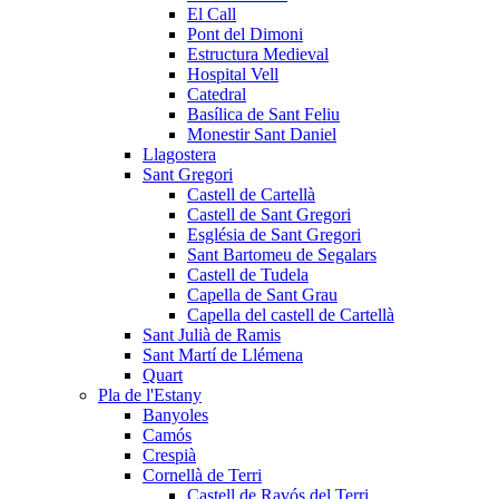
El Call
Pont del Dimoni
Estructura Medieval
Hospital Vell
Catedral
Basílica de Sant Feliu
Monestir Sant Daniel
Llagostera
Sant Gregori
Castell de Cartellà
Castell de Sant Gregori
Església de Sant Gregori
Sant Bartomeu de Segalars
Castell de Tudela
Capella de Sant Grau
Capella del castell de Cartellà
Sant Julià de Ramis
Sant Martí de Llémena
Quart
Pla de l'Estany
Banyoles
Camós
Crespià
Cornellà de Terri
Castell de Ravós del Terri