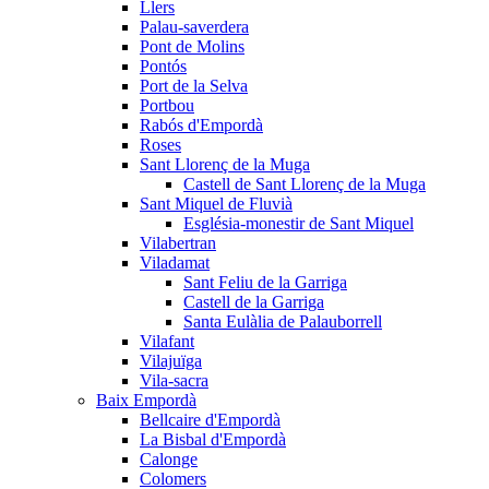
Llers
Palau-saverdera
Pont de Molins
Pontós
Port de la Selva
Portbou
Rabós d'Empordà
Roses
Sant Llorenç de la Muga
Castell de Sant Llorenç de la Muga
Sant Miquel de Fluvià
Església-monestir de Sant Miquel
Vilabertran
Viladamat
Sant Feliu de la Garriga
Castell de la Garriga
Santa Eulàlia de Palauborrell
Vilafant
Vilajuïga
Vila-sacra
Baix Empordà
Bellcaire d'Empordà
La Bisbal d'Empordà
Calonge
Colomers