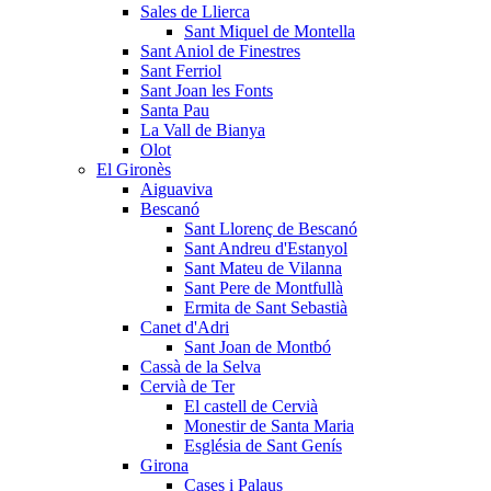
Sales de Llierca
Sant Miquel de Montella
Sant Aniol de Finestres
Sant Ferriol
Sant Joan les Fonts
Santa Pau
La Vall de Bianya
Olot
El Gironès
Aiguaviva
Bescanó
Sant Llorenç de Bescanó
Sant Andreu d'Estanyol
Sant Mateu de Vilanna
Sant Pere de Montfullà
Ermita de Sant Sebastià
Canet d'Adri
Sant Joan de Montbó
Cassà de la Selva
Cervià de Ter
El castell de Cervià
Monestir de Santa Maria
Església de Sant Genís
Girona
Cases i Palaus