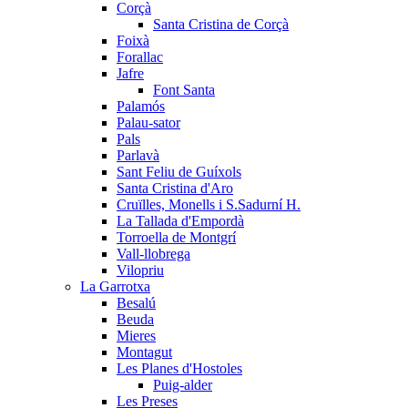
Corçà
Santa Cristina de Corçà
Foixà
Forallac
Jafre
Font Santa
Palamós
Palau-sator
Pals
Parlavà
Sant Feliu de Guíxols
Santa Cristina d'Aro
Cruïlles, Monells i S.Sadurní H.
La Tallada d'Empordà
Torroella de Montgrí
Vall-llobrega
Vilopriu
La Garrotxa
Besalú
Beuda
Mieres
Montagut
Les Planes d'Hostoles
Puig-alder
Les Preses