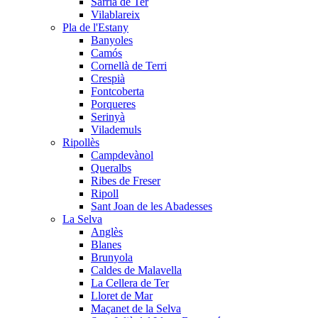
Sarrià de Ter
Vilablareix
Pla de l'Estany
Banyoles
Camós
Cornellà de Terri
Crespià
Fontcoberta
Porqueres
Serinyà
Vilademuls
Ripollès
Campdevànol
Queralbs
Ribes de Freser
Ripoll
Sant Joan de les Abadesses
La Selva
Anglès
Blanes
Brunyola
Caldes de Malavella
La Cellera de Ter
Lloret de Mar
Maçanet de la Selva