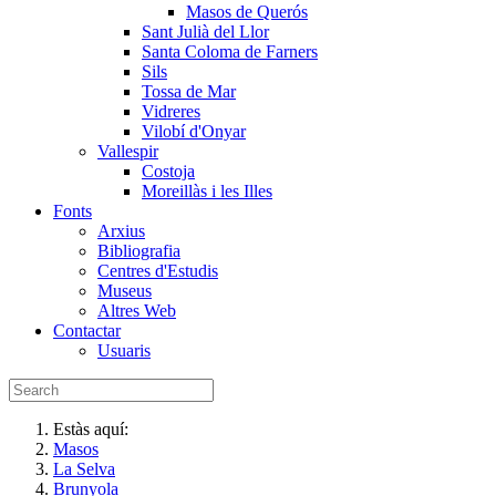
Masos de Querós
Sant Julià del Llor
Santa Coloma de Farners
Sils
Tossa de Mar
Vidreres
Vilobí d'Onyar
Vallespir
Costoja
Moreillàs i les Illes
Fonts
Arxius
Bibliografia
Centres d'Estudis
Museus
Altres Web
Contactar
Usuaris
Estàs aquí:
Masos
La Selva
Brunyola