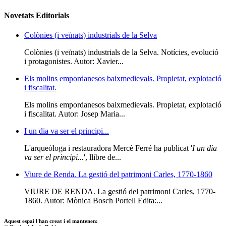
Novetats Editorials
Colònies (i veïnats) industrials de la Selva
Colònies (i veïnats) industrials de la Selva. Notícies, evolució
i protagonistes. Autor: Xavier...
Els molins empordanesos baixmedievals. Propietat, explotació
i fiscalitat.
Els molins empordanesos baixmedievals. Propietat, explotació
i fiscalitat. Autor: Josep Maria...
I un dia va ser el principi...
L'arqueòloga i restauradora Mercè Ferré ha publicat '
I un dia
va ser el principi...
', llibre de...
Viure de Renda. La gestió del patrimoni Carles, 1770-1860
VIURE DE RENDA. La gestió del patrimoni Carles, 1770-
1860. Autor: Mònica Bosch Portell Edita:...
Aquest espai l'han creat i el mantenen: