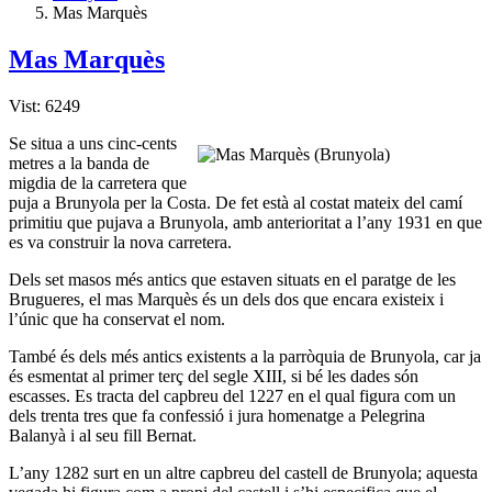
Mas Marquès
Mas Marquès
Vist: 6249
Se situa a uns cinc-cents
metres a la banda de
migdia de la carretera que
puja a Brunyola per la Costa. De fet està al costat mateix del camí
primitiu que pujava a Brunyola, amb anterioritat a l’any 1931 en que
es va construir la nova carretera.
Dels set masos més antics que estaven situats en el paratge de les
Brugueres, el mas Marquès és un dels dos que encara existeix i
l’únic que ha conservat el nom.
També és dels més antics existents a la parròquia de Brunyola, car ja
és esmentat al primer terç del segle XIII, si bé les dades són
escasses. Es tracta del capbreu del 1227 en el qual figura com un
dels trenta tres que fa confessió i jura homenatge a Pelegrina
Balanyà i al seu fill Bernat.
L’any 1282 surt en un altre capbreu del castell de Brunyola; aquesta