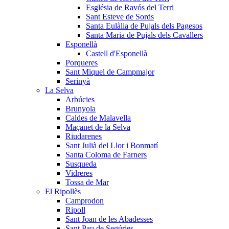
Església de Ravós del Terri
Sant Esteve de Sords
Santa Eulàlia de Pujals dels Pagesos
Santa Maria de Pujals dels Cavallers
Esponellà
Castell d'Esponellà
Porqueres
Sant Miquel de Campmajor
Serinyà
La Selva
Arbúcies
Brunyola
Caldes de Malavella
Maçanet de la Selva
Riudarenes
Sant Julià del Llor i Bonmatí
Santa Coloma de Farners
Susqueda
Vidreres
Tossa de Mar
El Ripollès
Camprodon
Ripoll
Sant Joan de les Abadesses
Sant Pau de Segúries