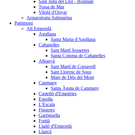
Sant Julià del Llor - Bonmatí
Tossa de Mar
Vilobí d'Onyar
Arqueologia Submarina
Patrimoni
Alt Empordà
Agullana
Santa Maria d'Agullana
Cabanelles
Sant Martí Sesserres
Santa Coloma de Cabanelles
Albanyà
Sant Martí de Corsavell
Sant Llorenç de Sous
Mare de Déu del Mont
Capmany
Santa Àgata de Capmany
Castelló d'Empúries
Espolla
L'Escala
Figueres
Garriguella
Fortià
Lladó d'Empordà
Llançà