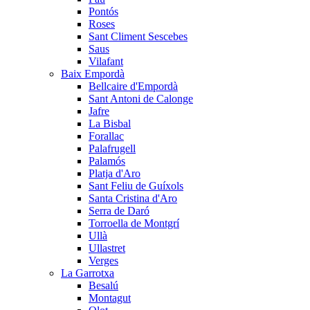
Pontós
Roses
Sant Climent Sescebes
Saus
Vilafant
Baix Empordà
Bellcaire d'Empordà
Sant Antoni de Calonge
Jafre
La Bisbal
Forallac
Palafrugell
Palamós
Platja d'Aro
Sant Feliu de Guíxols
Santa Cristina d'Aro
Serra de Daró
Torroella de Montgrí
Ullà
Ullastret
Verges
La Garrotxa
Besalú
Montagut