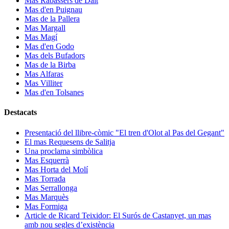
Mas Rabassers de Dalt
Mas d'en Puignau
Mas de la Pallera
Mas Margall
Mas Magí
Mas d'en Godo
Mas dels Bufadors
Mas de la Birba
Mas Alfaras
Mas Villiter
Mas d'en Tolsanes
Destacats
Presentació del llibre-còmic "El tren d'Olot al Pas del Gegant"
El mas Requesens de Salitja
Una proclama simbòlica
Mas Esquerrà
Mas Horta del Molí
Mas Torrada
Mas Serrallonga
Mas Marquès
Mas Formiga
Article de Ricard Teixidor: El Surós de Castanyet, un mas
amb nou segles d’existència