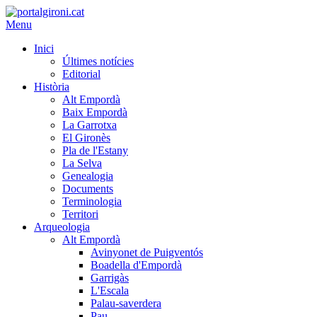
Menu
Inici
Últimes notícies
Editorial
Història
Alt Empordà
Baix Empordà
La Garrotxa
El Gironès
Pla de l'Estany
La Selva
Genealogia
Documents
Terminologia
Territori
Arqueologia
Alt Empordà
Avinyonet de Puigventós
Boadella d'Empordà
Garrigàs
L'Escala
Palau-saverdera
Pau