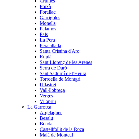
Cruïlles
Foixà
Forallac
Garrigoles
Monells
Palamós
Pals
La Pera
Peratallada
Santa Cristina d'Aro
Rupià
Sant Llorenç de les Arenes
Serra de Daró
Sant Sadurní de l'Heura
Torroella de Montgrí
Ullastret
Vall·llobrega
Verges
Vilopriu
La Garrotxa
Argelaguer
Besalú
Beuda
Castellfollit de la Roca
Maià de Montcal