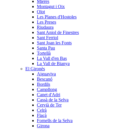
Mieres
Montagut i Oix
Olot
Les Planes d'Hostoles
Les Preses
Riudaura
Sant Aniol de Finestres
Sant Ferriol
Sant Joan les Fonts
Santa Pau
Tortellà
La Vall d'en Bas
La Vall de Bianya
El Gironès
Aiguaviva
Bescanó
Bordils
Campllong
Canet d'Adri
Cassà de la Selva
Cervià de Ter
Celrà
Flaçà
Fornells de la Selva
Girona