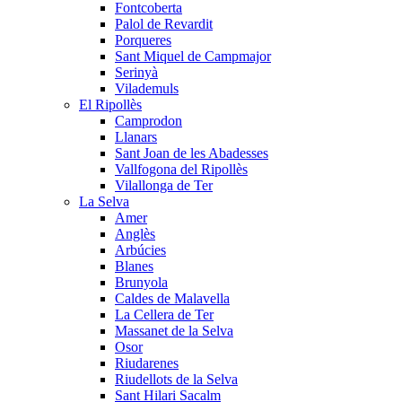
Fontcoberta
Palol de Revardit
Porqueres
Sant Miquel de Campmajor
Serinyà
Vilademuls
El Ripollès
Camprodon
Llanars
Sant Joan de les Abadesses
Vallfogona del Ripollès
Vilallonga de Ter
La Selva
Amer
Anglès
Arbúcies
Blanes
Brunyola
Caldes de Malavella
La Cellera de Ter
Massanet de la Selva
Osor
Riudarenes
Riudellots de la Selva
Sant Hilari Sacalm