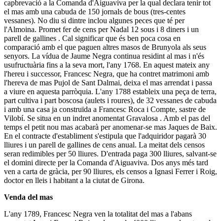
capbrevació a la Comanda d'Aiguaviva per la qual declara tenir tot
el mas amb una cabuda de 150 jornals de bous (tres-centes
vessanes). No diu si dintre inclou algunes peces que té per
l'Almoina. Promet fer de cens per Nadal 12 sous i 8 diners i un
parell de gallines . Cal significar que és ben poca cosa en
comparació amb el que paguen altres masos de Brunyola als seus
senyors. La vídua de Jaume Negra continua residint al mas i n'és
usufructuària fins a la seva mort, l'any 1768. En aquest mateix any
l'hereu i successor, Francesc Negra, que ha contret matrimoni amb
l'hereva de mas Pujol de Sant Dalmai, deixa el mas arrendat i passa
a viure en aquesta parròquia. L'any 1788 estableix una peça de terra,
part cultiva i part boscosa (aulets i roures), de 32 vessanes de cabuda
i amb una casa ja construïda a Francesc Roca i Compte, sastre de
Vilobí. Se situa en un indret anomentat Gravalosa . Amb el pas del
temps el petit nou mas acabarà per anomenar-se mas Jaques de Baix.
En el contracte d'establiment s'estipula que l'adquiridor pagarà 30
lliures i un parell de gallines de cens anual. La meitat dels censos
seran redimibles per 50 lliures. D'entrada paga 300 lliures, salvant-se
el domini directe per la Comanda d'Aiguaviva. Dos anys més tard
ven a carta de gràcia, per 90 lliures, els censos a Ignasi Ferrer i Roig,
doctor en lleis i habitant a la ciutat de Girona.
Venda del mas
L'any 1789, Francesc Negra ven la totalitat del mas a l'abans