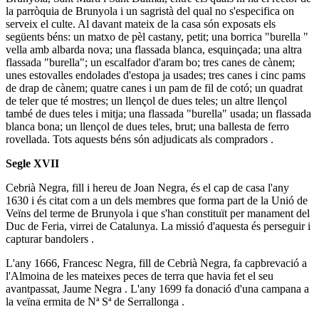
la parròquia de Brunyola i un sagristà del qual no s'especifica on
serveix el culte. Al davant mateix de la casa són exposats els
següents béns: un matxo de pèl castany, petit; una borrica "burella "
vella amb albarda nova; una flassada blanca, esquinçada; una altra
flassada "burella"; un escalfador d'aram bo; tres canes de cànem;
unes estovalles endolades d'estopa ja usades; tres canes i cinc pams
de drap de cànem; quatre canes i un pam de fil de cotó; un quadrat
de teler que té mostres; un llençol de dues teles; un altre llençol
també de dues teles i mitja; una flassada "burella" usada; un flassada
blanca bona; un llençol de dues teles, brut; una ballesta de ferro
rovellada. Tots aquests béns són adjudicats als compradors .
Segle XVII
Cebrià Negra, fill i hereu de Joan Negra, és el cap de casa l'any
1630 i és citat com a un dels membres que forma part de la Unió de
Veïns del terme de Brunyola i que s'han constituït per manament del
Duc de Feria, virrei de Catalunya. La missió d'aquesta és perseguir i
capturar bandolers .
L'any 1666, Francesc Negra, fill de Cebrià Negra, fa capbrevació a
l'Almoina de les mateixes peces de terra que havia fet el seu
avantpassat, Jaume Negra . L'any 1699 fa donació d'una campana a
la veïna ermita de Nª Sª de Serrallonga .