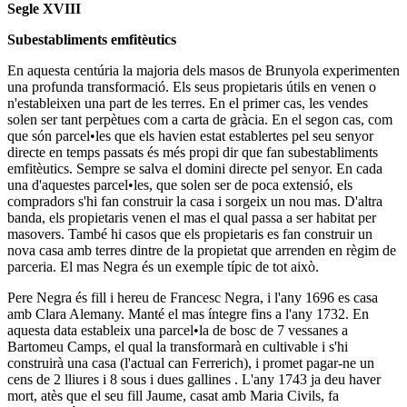
Segle XVIII
Subestabliments emfitèutics
En aquesta centúria la majoria dels masos de Brunyola experimenten
una profunda transformació. Els seus propietaris útils en venen o
n'estableixen una part de les terres. En el primer cas, les vendes
solen ser tant perpètues com a carta de gràcia. En el segon cas, com
que són parcel•les que els havien estat establertes pel seu senyor
directe en temps passats és més propi dir que fan subestabliments
emfitèutics. Sempre se salva el domini directe pel senyor. En cada
una d'aquestes parcel•les, que solen ser de poca extensió, els
compradors s'hi fan construir la casa i sorgeix un nou mas. D'altra
banda, els propietaris venen el mas el qual passa a ser habitat per
masovers. També hi casos que els propietaris es fan construir un
nova casa amb terres dintre de la propietat que arrenden en règim de
parceria. El mas Negra és un exemple típic de tot això.
Pere Negra és fill i hereu de Francesc Negra, i l'any 1696 es casa
amb Clara Alemany. Manté el mas íntegre fins a l'any 1732. En
aquesta data estableix una parcel•la de bosc de 7 vessanes a
Bartomeu Camps, el qual la transformarà en cultivable i s'hi
construirà una casa (l'actual can Ferrerich), i promet pagar-ne un
cens de 2 lliures i 8 sous i dues gallines . L'any 1743 ja deu haver
mort, atès que el seu fill Jaume, casat amb Maria Civils, fa