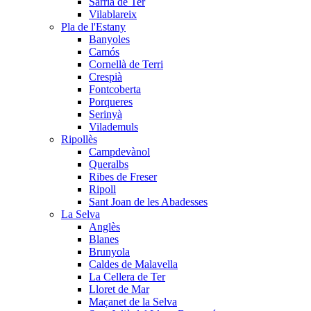
Sarrià de Ter
Vilablareix
Pla de l'Estany
Banyoles
Camós
Cornellà de Terri
Crespià
Fontcoberta
Porqueres
Serinyà
Vilademuls
Ripollès
Campdevànol
Queralbs
Ribes de Freser
Ripoll
Sant Joan de les Abadesses
La Selva
Anglès
Blanes
Brunyola
Caldes de Malavella
La Cellera de Ter
Lloret de Mar
Maçanet de la Selva