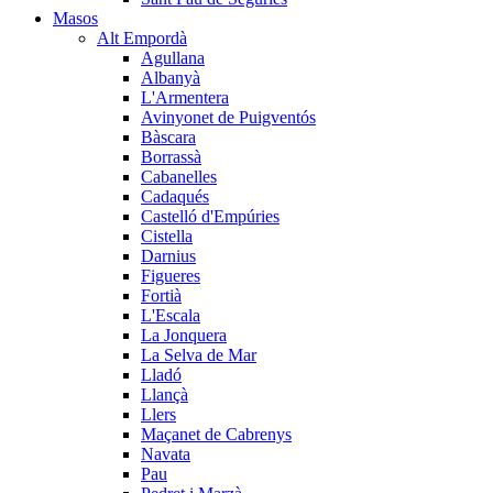
Masos
Alt Empordà
Agullana
Albanyà
L'Armentera
Avinyonet de Puigventós
Bàscara
Borrassà
Cabanelles
Cadaqués
Castelló d'Empúries
Cistella
Darnius
Figueres
Fortià
L'Escala
La Jonquera
La Selva de Mar
Lladó
Llançà
Llers
Maçanet de Cabrenys
Navata
Pau