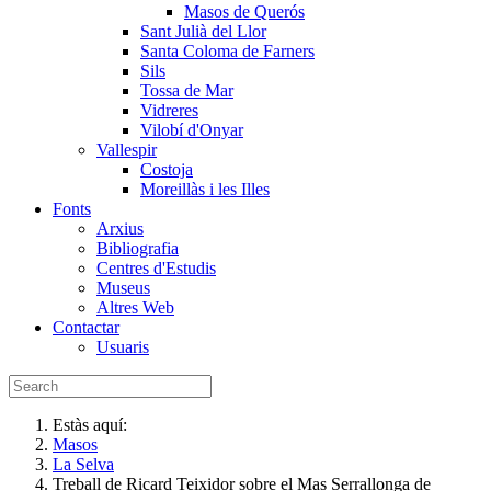
Masos de Querós
Sant Julià del Llor
Santa Coloma de Farners
Sils
Tossa de Mar
Vidreres
Vilobí d'Onyar
Vallespir
Costoja
Moreillàs i les Illes
Fonts
Arxius
Bibliografia
Centres d'Estudis
Museus
Altres Web
Contactar
Usuaris
Estàs aquí:
Masos
La Selva
Treball de Ricard Teixidor sobre el Mas Serrallonga de