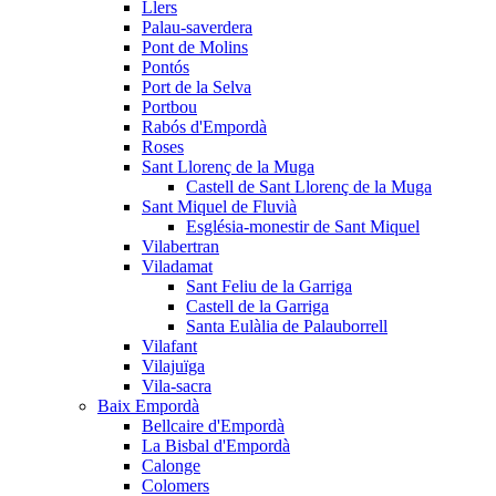
Llers
Palau-saverdera
Pont de Molins
Pontós
Port de la Selva
Portbou
Rabós d'Empordà
Roses
Sant Llorenç de la Muga
Castell de Sant Llorenç de la Muga
Sant Miquel de Fluvià
Església-monestir de Sant Miquel
Vilabertran
Viladamat
Sant Feliu de la Garriga
Castell de la Garriga
Santa Eulàlia de Palauborrell
Vilafant
Vilajuïga
Vila-sacra
Baix Empordà
Bellcaire d'Empordà
La Bisbal d'Empordà
Calonge
Colomers