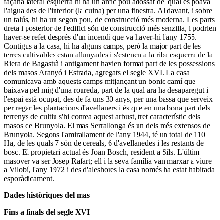
façana lateral esquerra hi ha un antic pou adossat del qual es poava
l'aigua des de l'interior (la cuina) per una finestra. Al davant, i sobre
un talús, hi ha un segon pou, de construcció més moderna. Les parts
dreta i posterior de l'edifici són de construcció més senzilla, i podrien
haver-se refet després d'un incendi que va haver-hi l'any 1755.
Contigus a la casa, hi ha alguns camps, però la major part de les
terres cultivables estan allunyades i s'estenen a la riba esquerra de la
Riera de Bagastrà i antigament havien format part de les possessions
dels masos Aranyó i Estrada, agregats el segle XVI. La casa
comunicava amb aquests camps mitjançant un bonic camí que
baixava pel mig d'una roureda, part de la qual ara ha desaparegut i
l'espai està ocupat, des de fa uns 30 anys, per una bassa que serveix
per regar les plantacions d'avellaners i és que en una bona part dels
terrenys de cultiu s'hi conrea aquest arbust, tret característic dels
masos de Brunyola. El mas Serrallonga és un dels més extensos de
Brunyola. Segons l'amirallament de l'any 1944, té un total de 110
Ha, de les quals 7 són de cereals, 6 d'avellanedes i les restants de
bosc. El propietari actual és Joan Bosch, resident a Sils. L'últim
masover va ser Josep Rafart; ell i la seva família van marxar a viure
a Vilobí, l'any 1972 i des d'aleshores la casa només ha estat habitada
esporàdicament.
Dades històriques del mas
Fins a finals del segle XVI