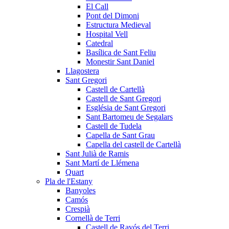
El Call
Pont del Dimoni
Estructura Medieval
Hospital Vell
Catedral
Basílica de Sant Feliu
Monestir Sant Daniel
Llagostera
Sant Gregori
Castell de Cartellà
Castell de Sant Gregori
Església de Sant Gregori
Sant Bartomeu de Segalars
Castell de Tudela
Capella de Sant Grau
Capella del castell de Cartellà
Sant Julià de Ramis
Sant Martí de Llémena
Quart
Pla de l'Estany
Banyoles
Camós
Crespià
Cornellà de Terri
Castell de Ravós del Terri