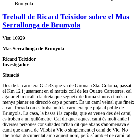
Brunyola
Treball de Ricard Teixidor sobre el Mas
Serrallonga de Brunyola
Vist: 10929
Mas Serrallonga de Brunyola
Ricard Teixidor
Investigador
Situació
Des de la carretera Gi-533 que va de Girona a Sta. Coloma, passat
el Km 12 i justament en el mateix coll de les Quatre Carreteres, cal
agafar el trencall a la dreta que segueix de forma sinuosa i més o
menys planer en direcció cap a ponent. És un camí veïnal que fineix
a can Torrada on es troba amb la carretera que puja al poble de
Brunyola. La casa, la bassa i la capella, que es veuen des del camí,
es troben a un quilòmetre. Cal dir quer aquest camí és molt antic i
diverses persones consultades m'han dit que abans s'anomenava el
camí que anava de Vilobí a Vic o simplement el camí de Vic. No
l'he trobat documentat amb aquest nom, però sí amb el de camí ral