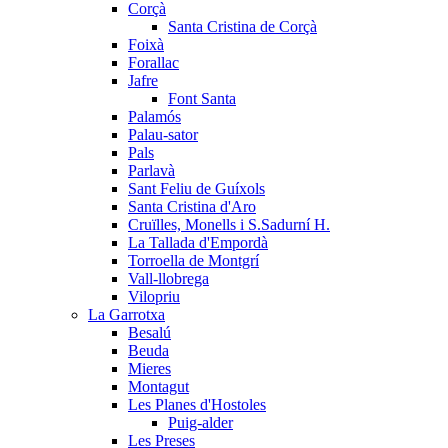
Corçà
Santa Cristina de Corçà
Foixà
Forallac
Jafre
Font Santa
Palamós
Palau-sator
Pals
Parlavà
Sant Feliu de Guíxols
Santa Cristina d'Aro
Cruïlles, Monells i S.Sadurní H.
La Tallada d'Empordà
Torroella de Montgrí
Vall-llobrega
Vilopriu
La Garrotxa
Besalú
Beuda
Mieres
Montagut
Les Planes d'Hostoles
Puig-alder
Les Preses