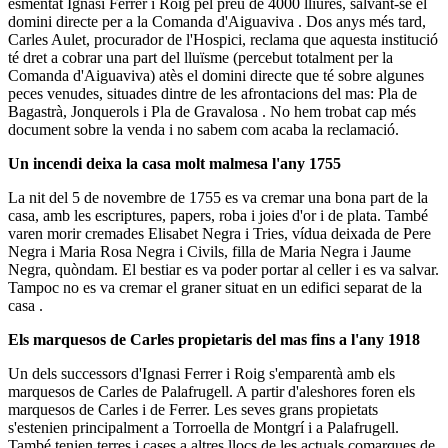
esmentat Ignasi Ferrer i Roig pel preu de 4000 lliures, salvant-se el
domini directe per a la Comanda d'Aiguaviva . Dos anys més tard,
Carles Aulet, procurador de l'Hospici, reclama que aquesta institució
té dret a cobrar una part del lluïsme (percebut totalment per la
Comanda d'Aiguaviva) atès el domini directe que té sobre algunes
peces venudes, situades dintre de les afrontacions del mas: Pla de
Bagastrà, Jonquerols i Pla de Gravalosa . No hem trobat cap més
document sobre la venda i no sabem com acaba la reclamació.
Un incendi deixa la casa molt malmesa l'any 1755
La nit del 5 de novembre de 1755 es va cremar una bona part de la
casa, amb les escriptures, papers, roba i joies d'or i de plata. També
varen morir cremades Elisabet Negra i Tries, vídua deixada de Pere
Negra i Maria Rosa Negra i Civils, filla de Maria Negra i Jaume
Negra, quòndam. El bestiar es va poder portar al celler i es va salvar.
Tampoc no es va cremar el graner situat en un edifici separat de la
casa .
Els marquesos de Carles propietaris del mas fins a l'any 1918
Un dels successors d'Ignasi Ferrer i Roig s'emparentà amb els
marquesos de Carles de Palafrugell. A partir d'aleshores foren els
marquesos de Carles i de Ferrer. Les seves grans propietats
s'estenien principalment a Torroella de Montgrí i a Palafrugell.
També tenien terres i cases a altres llocs de les actuals comarques de