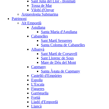
Sant Julià del Llor - Bonmatí
Tossa de Mar
Vilobí d'Onyar
Arqueologia Submarina
Patrimoni
Alt Empordà
Agullana
Santa Maria d'Agullana
Cabanelles
Sant Martí Sesserres
Santa Coloma de Cabanelles
Albanyà
Sant Martí de Corsavell
Sant Llorenç de Sous
Mare de Déu del Mont
Capmany
Santa Àgata de Capmany
Castelló d'Empúries
Espolla
L'Escala
Figueres
Garriguella
Fortià
Lladó d'Empordà
Llançà