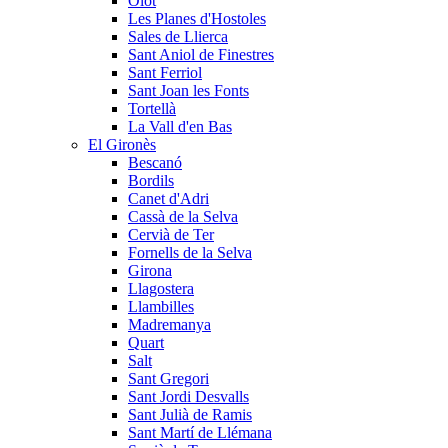
Olot
Les Planes d'Hostoles
Sales de Llierca
Sant Aniol de Finestres
Sant Ferriol
Sant Joan les Fonts
Tortellà
La Vall d'en Bas
El Gironès
Bescanó
Bordils
Canet d'Adri
Cassà de la Selva
Cervià de Ter
Fornells de la Selva
Girona
Llagostera
Llambilles
Madremanya
Quart
Salt
Sant Gregori
Sant Jordi Desvalls
Sant Julià de Ramis
Sant Martí de Llémana