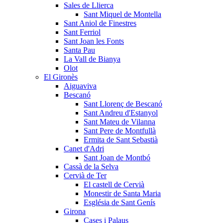
Sales de Llierca
Sant Miquel de Montella
Sant Aniol de Finestres
Sant Ferriol
Sant Joan les Fonts
Santa Pau
La Vall de Bianya
Olot
El Gironès
Aiguaviva
Bescanó
Sant Llorenç de Bescanó
Sant Andreu d'Estanyol
Sant Mateu de Vilanna
Sant Pere de Montfullà
Ermita de Sant Sebastià
Canet d'Adri
Sant Joan de Montbó
Cassà de la Selva
Cervià de Ter
El castell de Cervià
Monestir de Santa Maria
Església de Sant Genís
Girona
Cases i Palaus