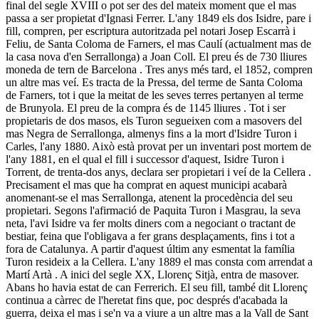
final del segle XVIII o pot ser des del mateix moment que el mas
passa a ser propietat d'Ignasi Ferrer. L'any 1849 els dos Isidre, pare i
fill, compren, per escriptura autoritzada pel notari Josep Escarrà i
Feliu, de Santa Coloma de Farners, el mas Caulí (actualment mas de
la casa nova d'en Serrallonga) a Joan Coll. El preu és de 730 lliures
moneda de tern de Barcelona . Tres anys més tard, el 1852, compren
un altre mas veí. Es tracta de la Pressa, del terme de Santa Coloma
de Farners, tot i que la meitat de les seves terres pertanyen al terme
de Brunyola. El preu de la compra és de 1145 lliures . Tot i ser
propietaris de dos masos, els Turon segueixen com a masovers del
mas Negra de Serrallonga, almenys fins a la mort d'Isidre Turon i
Carles, l'any 1880. Això està provat per un inventari post mortem de
l'any 1881, en el qual el fill i successor d'aquest, Isidre Turon i
Torrent, de trenta-dos anys, declara ser propietari i veí de la Cellera .
Precisament el mas que ha comprat en aquest municipi acabarà
anomenant-se el mas Serrallonga, atenent la procedència del seu
propietari. Segons l'afirmació de Paquita Turon i Masgrau, la seva
neta, l'avi Isidre va fer molts diners com a negociant o tractant de
bestiar, feina que l'obligava a fer grans desplaçaments, fins i tot a
fora de Catalunya. A partir d'aquest últim any esmentat la família
Turon resideix a la Cellera. L'any 1889 el mas consta com arrendat a
Martí Artà . A inici del segle XX, Llorenç Sitjà, entra de masover.
Abans ho havia estat de can Ferrerich. El seu fill, també dit Llorenç
continua a càrrec de l'heretat fins que, poc després d'acabada la
guerra, deixa el mas i se'n va a viure a un altre mas a la Vall de Sant