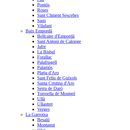
Pontós
Roses
Sant Climent Sescebes
Saus
Vilafant
Baix Empordà
Bellcaire d'Empordà
Sant Antoni de Calonge
Jafre
La Bisbal
Forallac
Palafrugell
Palamós
Platja d'Aro
Sant Feliu de Guíxols
Santa Cristina d'Aro
Serra de Daró
Torroella de Montgrí
Ullà
Ullastret
Verges
La Garrotxa
Besalú
Montagut