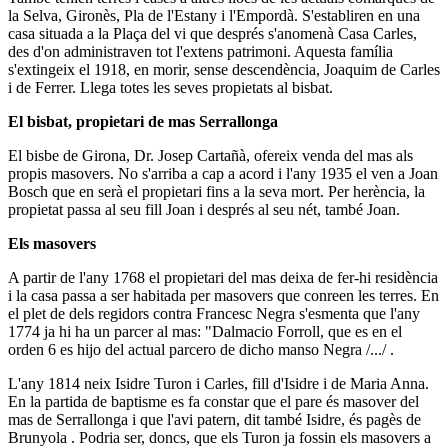
la Selva, Gironès, Pla de l'Estany i l'Empordà. S'establiren en una
casa situada a la Plaça del vi que després s'anomenà Casa Carles,
des d'on administraven tot l'extens patrimoni. Aquesta família
s'extingeix el 1918, en morir, sense descendència, Joaquim de Carles
i de Ferrer. Llega totes les seves propietats al bisbat.
El bisbat, propietari de mas Serrallonga
El bisbe de Girona, Dr. Josep Cartañà, ofereix venda del mas als
propis masovers. No s'arriba a cap a acord i l'any 1935 el ven a Joan
Bosch que en serà el propietari fins a la seva mort. Per herència, la
propietat passa al seu fill Joan i després al seu nét, també Joan.
Els masovers
A partir de l'any 1768 el propietari del mas deixa de fer-hi residència
i la casa passa a ser habitada per masovers que conreen les terres. En
el plet de dels regidors contra Francesc Negra s'esmenta que l'any
1774 ja hi ha un parcer al mas: "Dalmacio Forroll, que es en el
orden 6 es hijo del actual parcero de dicho manso Negra /.../ .
L'any 1814 neix Isidre Turon i Carles, fill d'Isidre i de Maria Anna.
En la partida de baptisme es fa constar que el pare és masover del
mas de Serrallonga i que l'avi patern, dit també Isidre, és pagès de
Brunyola . Podria ser, doncs, que els Turon ja fossin els masovers a