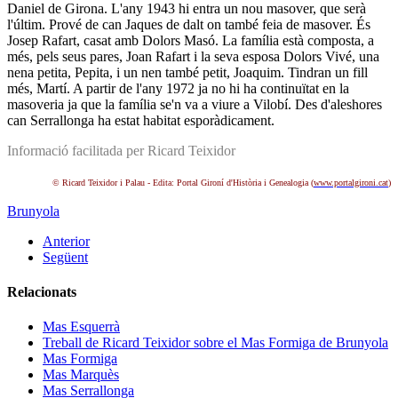
Daniel de Girona. L'any 1943 hi entra un nou masover, que serà
l'últim. Prové de can Jaques de dalt on també feia de masover. És
Josep Rafart, casat amb Dolors Masó. La família està composta, a
més, pels seus pares, Joan Rafart i la seva esposa Dolors Vivé, una
nena petita, Pepita, i un nen també petit, Joaquim. Tindran un fill
més, Martí. A partir de l'any 1972 ja no hi ha continuïtat en la
masoveria ja que la família se'n va a viure a Vilobí. Des d'aleshores
can Serrallonga ha estat habitat esporàdicament.
Informació facilitada per Ricard Teixidor
© Ricard Teixidor i Palau - Edita: Portal Gironí d'Història i Genealogia (
www.portalgironi.cat
)
Brunyola
Anterior
Següent
Relacionats
Mas Esquerrà
Treball de Ricard Teixidor sobre el Mas Formiga de Brunyola
Mas Formiga
Mas Marquès
Mas Serrallonga