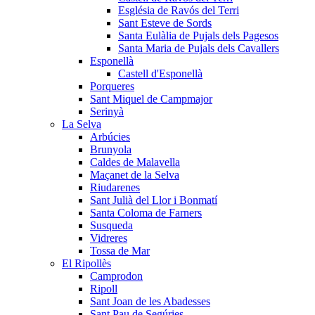
Església de Ravós del Terri
Sant Esteve de Sords
Santa Eulàlia de Pujals dels Pagesos
Santa Maria de Pujals dels Cavallers
Esponellà
Castell d'Esponellà
Porqueres
Sant Miquel de Campmajor
Serinyà
La Selva
Arbúcies
Brunyola
Caldes de Malavella
Maçanet de la Selva
Riudarenes
Sant Julià del Llor i Bonmatí
Santa Coloma de Farners
Susqueda
Vidreres
Tossa de Mar
El Ripollès
Camprodon
Ripoll
Sant Joan de les Abadesses
Sant Pau de Segúries