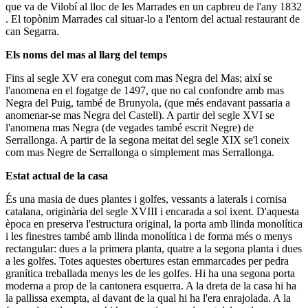
que va de Vilobí al lloc de les Marrades en un capbreu de l'any 1832
. El topònim Marrades cal situar-lo a l'entorn del actual restaurant de
can Segarra.
Els noms del mas al llarg del temps
Fins al segle XV era conegut com mas Negra del Mas; així se
l'anomena en el fogatge de 1497, que no cal confondre amb mas
Negra del Puig, també de Brunyola, (que més endavant passaria a
anomenar-se mas Negra del Castell). A partir del segle XVI se
l'anomena mas Negra (de vegades també escrit Negre) de
Serrallonga. A partir de la segona meitat del segle XIX se'l coneix
com mas Negre de Serrallonga o simplement mas Serrallonga.
Estat actual de la casa
És una masia de dues plantes i golfes, vessants a laterals i cornisa
catalana, originària del segle XVIII i encarada a sol ixent. D'aquesta
època en preserva l'estructura original, la porta amb llinda monolítica
i les finestres també amb llinda monolítica i de forma més o menys
rectangular: dues a la primera planta, quatre a la segona planta i dues
a les golfes. Totes aquestes obertures estan emmarcades per pedra
granítica treballada menys les de les golfes. Hi ha una segona porta
moderna a prop de la cantonera esquerra. A la dreta de la casa hi ha
la pallissa exempta, al davant de la qual hi ha l'era enrajolada. A la