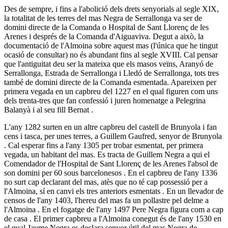
Des de sempre, i fins a l'abolició dels drets senyorials al segle XIX,
la totalitat de les terres del mas Negra de Serrallonga va ser de
domini directe de la Comanda o Hospital de Sant Llorenç de les
Arenes i després de la Comanda d'Aiguaviva. Degut a això, la
documentació de l'Almoina sobre aquest mas (l'única que he tingut
ocasió de consultar) no és abundant fins al segle XVIII. Cal pensar
que l'antiguitat deu ser la mateixa que els masos veïns, Aranyó de
Serrallonga, Estrada de Serrallonga i Lledó de Serrallonga, tots tres
també de domini directe de la Comanda esmentada. Apareixen per
primera vegada en un capbreu del 1227 en el qual figuren com uns
dels trenta-tres que fan confessió i juren homenatge a Pelegrina
Balanyà i al seu fill Bernat .
L'any 1282 surten en un altre capbreu del castell de Brunyola i fan
cens i tasca, per unes terres, a Guillem Gaufred, senyor de Brunyola
. Cal esperar fins a l'any 1305 per trobar esmentat, per primera
vegada, un habitant del mas. Es tracta de Guillem Negra a qui el
Comendador de l'Hospital de Sant Llorenç de les Arenes l'absol de
son domini per 60 sous barcelonesos . En el capbreu de l'any 1336
no surt cap declarant del mas, atès que no té cap possessió per a
l'Almoina, sí en canvi els tres anteriors esmentats . En un llevador de
censos de l'any 1403, l'hereu del mas fa un pollastre pel delme a
l'Almoina . En el fogatge de l'any 1497 Pere Negra figura com a cap
de casa . El primer capbreu a l'Almoina conegut és de l'any 1530 en
el qual Jaume Negra es declara senyor útil del mas Negra de