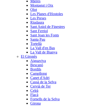
Mieres
Montagut i Oix
Olot
Les Planes d'Hostoles
Les Preses
Riudaura
Sant Aniol de Finestres
Sant Ferriol
Sant Joan les Fonts
Santa Pau
Tortellà
La Vall d'en Bas
La Vall de Bianya
El Gironès
Aiguaviva
Bescanó
Bordils
Campllong
Canet d'Adri
Cassà de la Selva
Cervià de Ter
Celrà
Flaçà
Fornells de la Selva
Girona