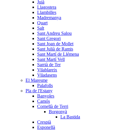
Juià
Llagostera
Llambilles
Madremanya
Quart
Salt
Sant Andreu Salou
Sant Gregori
Sant Joan de Mollet
Sant Julià de Ramis
Sant Martí de Llémena
Sant Martí Vell
Sarrià de Ter
Vilablareix
Viladasens
El Maresme
Palafolls
Pla de l'Estany
Banyoles
Camós
Cornellà de Terri
Borgonyà
La Bastida
Crespià
Esponellà