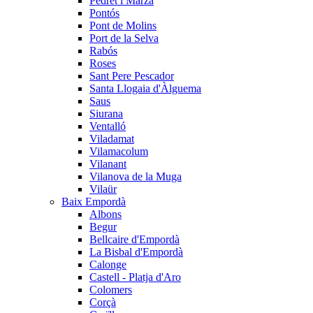
Pedret i Marzà
Pontós
Pont de Molins
Port de la Selva
Rabós
Roses
Sant Pere Pescador
Santa Llogaia d'Àlguema
Saus
Siurana
Ventalló
Viladamat
Vilamacolum
Vilanant
Vilanova de la Muga
Vilaür
Baix Empordà
Albons
Begur
Bellcaire d'Empordà
La Bisbal d'Empordà
Calonge
Castell - Platja d'Aro
Colomers
Corçà