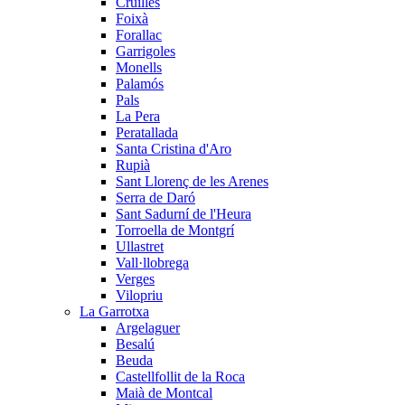
Cruïlles
Foixà
Forallac
Garrigoles
Monells
Palamós
Pals
La Pera
Peratallada
Santa Cristina d'Aro
Rupià
Sant Llorenç de les Arenes
Serra de Daró
Sant Sadurní de l'Heura
Torroella de Montgrí
Ullastret
Vall·llobrega
Verges
Vilopriu
La Garrotxa
Argelaguer
Besalú
Beuda
Castellfollit de la Roca
Maià de Montcal