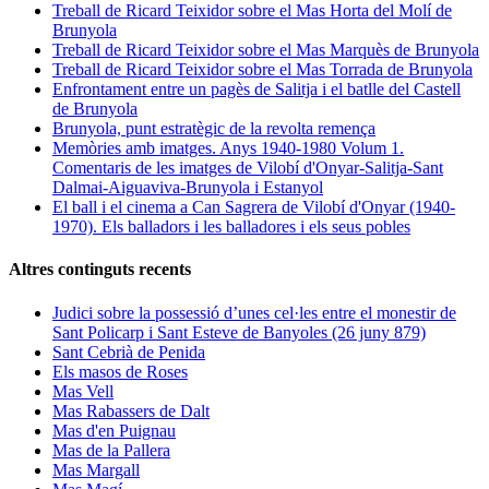
Treball de Ricard Teixidor sobre el Mas Horta del Molí de
Brunyola
Treball de Ricard Teixidor sobre el Mas Marquès de Brunyola
Treball de Ricard Teixidor sobre el Mas Torrada de Brunyola
Enfrontament entre un pagès de Salitja i el batlle del Castell
de Brunyola
Brunyola, punt estratègic de la revolta remença
Memòries amb imatges. Anys 1940-1980 Volum 1.
Comentaris de les imatges de Vilobí d'Onyar-Salitja-Sant
Dalmai-Aiguaviva-Brunyola i Estanyol
El ball i el cinema a Can Sagrera de Vilobí d'Onyar (1940-
1970). Els balladors i les balladores i els seus pobles
Altres continguts recents
Judici sobre la possessió d’unes cel·les entre el monestir de
Sant Policarp i Sant Esteve de Banyoles (26 juny 879)
Sant Cebrià de Penida
Els masos de Roses
Mas Vell
Mas Rabassers de Dalt
Mas d'en Puignau
Mas de la Pallera
Mas Margall