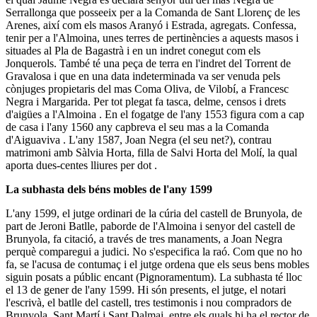
Serrallonga que posseeix per a la Comanda de Sant Llorenç de les
Arenes, així com els masos Aranyó i Estrada, agregats. Confessa,
tenir per a l'Almoina, unes terres de pertinències a aquests masos i
situades al Pla de Bagastrà i en un indret conegut com els
Jonquerols. També té una peça de terra en l'indret del Torrent de
Gravalosa i que en una data indeterminada va ser venuda pels
cònjuges propietaris del mas Coma Oliva, de Vilobí, a Francesc
Negra i Margarida. Per tot plegat fa tasca, delme, censos i drets
d'aigües a l'Almoina . En el fogatge de l'any 1553 figura com a cap
de casa i l'any 1560 any capbreva el seu mas a la Comanda
d'Aiguaviva . L'any 1587, Joan Negra (el seu net?), contrau
matrimoni amb Sàlvia Horta, filla de Salvi Horta del Molí, la qual
aporta dues-centes lliures per dot .
La subhasta dels béns mobles de l'any 1599
L'any 1599, el jutge ordinari de la cúria del castell de Brunyola, de
part de Jeroni Batlle, paborde de l'Almoina i senyor del castell de
Brunyola, fa citació, a través de tres manaments, a Joan Negra
perquè comparegui a judici. No s'especifica la raó. Com que no ho
fa, se l'acusa de contumaç i el jutge ordena que els seus bens mobles
siguin posats a públic encant (Pignoramentum). La subhasta té lloc
el 13 de gener de l'any 1599. Hi són presents, el jutge, el notari
l'escrivà, el batlle del castell, tres testimonis i nou compradors de
Brunyola, Sant Martí i Sant Dalmai, entre els quals hi ha el rector de