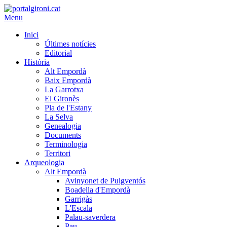
Menu
Inici
Últimes notícies
Editorial
Història
Alt Empordà
Baix Empordà
La Garrotxa
El Gironès
Pla de l'Estany
La Selva
Genealogia
Documents
Terminologia
Territori
Arqueologia
Alt Empordà
Avinyonet de Puigventós
Boadella d'Empordà
Garrigàs
L'Escala
Palau-saverdera
Pau