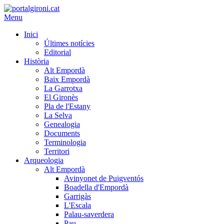
Menu
Inici
Últimes notícies
Editorial
Història
Alt Empordà
Baix Empordà
La Garrotxa
El Gironès
Pla de l'Estany
La Selva
Genealogia
Documents
Terminologia
Territori
Arqueologia
Alt Empordà
Avinyonet de Puigventós
Boadella d'Empordà
Garrigàs
L'Escala
Palau-saverdera
Pau