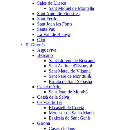
Sales de Llierca
Sant Miquel de Montella
Sant Aniol de Finestres
Sant Ferriol
Sant Joan les Fonts
Santa Pau
La Vall de Bianya
Olot
El Gironès
Aiguaviva
Bescanó
Sant Llorenç de Bescanó
Sant Andreu d'Estanyol
Sant Mateu de Vilanna
Sant Pere de Montfullà
Ermita de Sant Sebastià
Canet d'Adri
Sant Joan de Montbó
Cassà de la Selva
Cervià de Ter
El castell de Cervià
Monestir de Santa Maria
Església de Sant Genís
Girona
Cases i Palaus