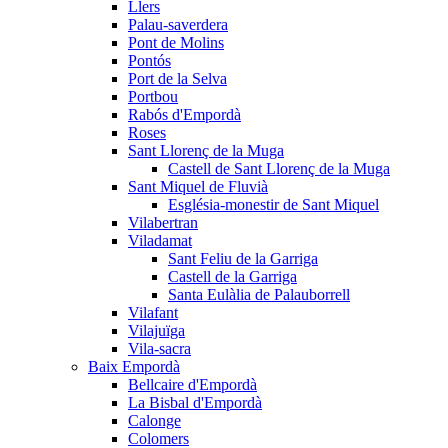
Llers
Palau-saverdera
Pont de Molins
Pontós
Port de la Selva
Portbou
Rabós d'Empordà
Roses
Sant Llorenç de la Muga
Castell de Sant Llorenç de la Muga
Sant Miquel de Fluvià
Església-monestir de Sant Miquel
Vilabertran
Viladamat
Sant Feliu de la Garriga
Castell de la Garriga
Santa Eulàlia de Palauborrell
Vilafant
Vilajuïga
Vila-sacra
Baix Empordà
Bellcaire d'Empordà
La Bisbal d'Empordà
Calonge
Colomers