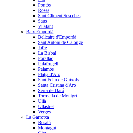
Pontós
Roses
Sant Climent Sescebes
Saus
Vilafant
Baix Empordà
Bellcaire d'Empordà
Sant Antoni de Calonge
Jafre
La Bisbal
Forallac
Palafrugell
Palamós
Platja d'Aro
Sant Feliu de Guíxols
Santa Cristina d'Aro
Serra de Daró
Torroella de Montgrí
Ullà
Ullastret
Verges
La Garrotxa
Besalú
Montagut