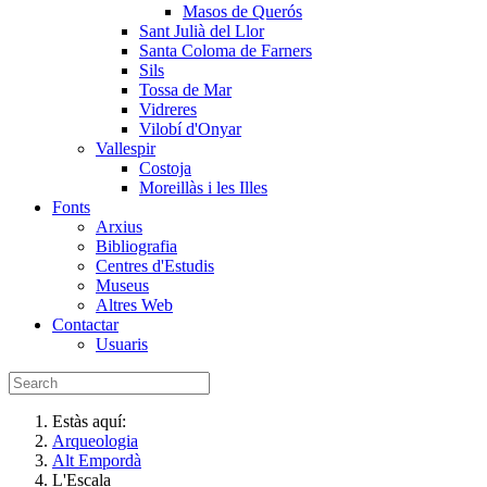
Masos de Querós
Sant Julià del Llor
Santa Coloma de Farners
Sils
Tossa de Mar
Vidreres
Vilobí d'Onyar
Vallespir
Costoja
Moreillàs i les Illes
Fonts
Arxius
Bibliografia
Centres d'Estudis
Museus
Altres Web
Contactar
Usuaris
Estàs aquí:
Arqueologia
Alt Empordà
L'Escala