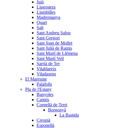
Juià
Llagostera
Llambilles
Madremanya
Quart
Salt
Sant Andreu Salou
Sant Gregori
Sant Joan de Mollet
Sant Julià de Ramis
Sant Martí de Llémena
Sant Martí Vell
Sarrià de Ter
Vilablareix
Viladasens
El Maresme
Palafolls
Pla de l'Estany
Banyoles
Camós
Cornellà de Terri
Borgonyà
La Bastida
Crespià
Esponellà