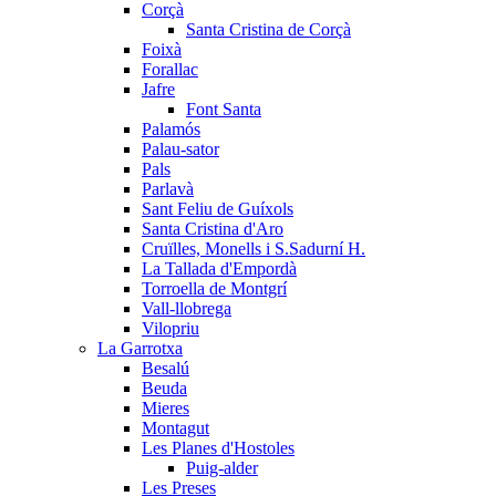
Corçà
Santa Cristina de Corçà
Foixà
Forallac
Jafre
Font Santa
Palamós
Palau-sator
Pals
Parlavà
Sant Feliu de Guíxols
Santa Cristina d'Aro
Cruïlles, Monells i S.Sadurní H.
La Tallada d'Empordà
Torroella de Montgrí
Vall-llobrega
Vilopriu
La Garrotxa
Besalú
Beuda
Mieres
Montagut
Les Planes d'Hostoles
Puig-alder
Les Preses