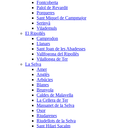
Fontcoberta
Palol de Revardit
Porqueres
Sant Miquel de Campmajor
Serinyà
Vilademuls
El Ripollès
Camprodon
Llanars
Sant Joan de les Abadesses
Vallfogona del Ripollès
Vilallonga de Ter
La Selva
Amer
Anglès
Arbúcies
Blanes
Brunyola
Caldes de Malavella
La Cellera de Ter
Massanet de la Selva
Osor
Riudarenes
Riudellots de la Selva
Sant Hilari Sacalm