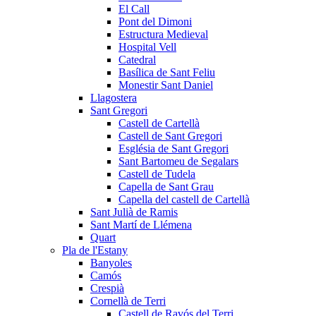
El Call
Pont del Dimoni
Estructura Medieval
Hospital Vell
Catedral
Basílica de Sant Feliu
Monestir Sant Daniel
Llagostera
Sant Gregori
Castell de Cartellà
Castell de Sant Gregori
Església de Sant Gregori
Sant Bartomeu de Segalars
Castell de Tudela
Capella de Sant Grau
Capella del castell de Cartellà
Sant Julià de Ramis
Sant Martí de Llémena
Quart
Pla de l'Estany
Banyoles
Camós
Crespià
Cornellà de Terri
Castell de Ravós del Terri