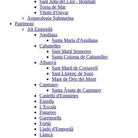
Sant Julià del Llor - Bonmatí
Tossa de Mar
Vilobí d'Onyar
Arqueologia Submarina
Patrimoni
Alt Empordà
Agullana
Santa Maria d'Agullana
Cabanelles
Sant Martí Sesserres
Santa Coloma de Cabanelles
Albanyà
Sant Martí de Corsavell
Sant Llorenç de Sous
Mare de Déu del Mont
Capmany
Santa Àgata de Capmany
Castelló d'Empúries
Espolla
L'Escala
Figueres
Garriguella
Fortià
Lladó d'Empordà
Llançà