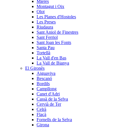
Mieres
Montagut i Oix
Olot
Les Planes d'Hostoles
Les Preses
Riudaura
Sant Aniol de Finestres
Sant Ferriol
Sant Joan les Fonts
Santa Pau
Tortellà
La Vall d'en Bas
La Vall de Bianya
El Gironès
Aiguaviva
Bescanó
Bordils
Campllong
Canet d'Adri
Cassà de la Selva
Cervià de Ter
Celrà
Flaçà
Fornells de la Selva
Girona