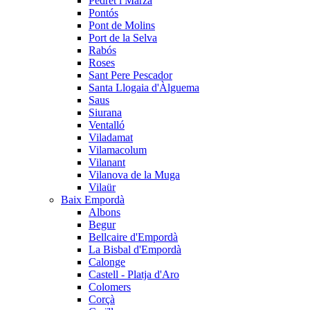
Pedret i Marzà
Pontós
Pont de Molins
Port de la Selva
Rabós
Roses
Sant Pere Pescador
Santa Llogaia d'Àlguema
Saus
Siurana
Ventalló
Viladamat
Vilamacolum
Vilanant
Vilanova de la Muga
Vilaür
Baix Empordà
Albons
Begur
Bellcaire d'Empordà
La Bisbal d'Empordà
Calonge
Castell - Platja d'Aro
Colomers
Corçà