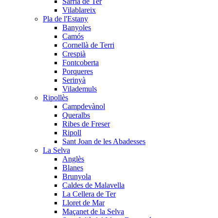
Sarrià de Ter
Vilablareix
Pla de l'Estany
Banyoles
Camós
Cornellà de Terri
Crespià
Fontcoberta
Porqueres
Serinyà
Vilademuls
Ripollès
Campdevànol
Queralbs
Ribes de Freser
Ripoll
Sant Joan de les Abadesses
La Selva
Anglès
Blanes
Brunyola
Caldes de Malavella
La Cellera de Ter
Lloret de Mar
Maçanet de la Selva