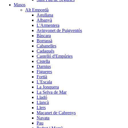
Masos
Alt Empordà
Agullana
Albanyà
L'Armentera
Avinyonet de Puigventós
Bàscara
Borrassà
Cabanelles
Cadaqués
Castelló d'Empúries
Cistella
Darnius
Figueres
Fortià
L'Escala
La Jonquera
La Selva de Mar
Lladó
Llançà
Llers
Maçanet de Cabrenys
Navata
Pau