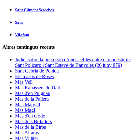
Sant Climent Sescebes
Saus
Vilafant
Altres continguts recents
Judici sobre la possessió d’unes cel·les entre el monestir de
Sant Policarp i Sant Esteve de Banyoles (26 juny 879)
Sant Cebrià de Penida
Els masos de Roses
Mas Vell
Mas Rabassers de Dalt
Mas d'en Puignau
Mas de la Pallera
Mas Margall
Mas Magí
Mas d'en Godo
Mas dels Bufadors
Mas de la Birba
Mas Alfaras
Mas Villiter