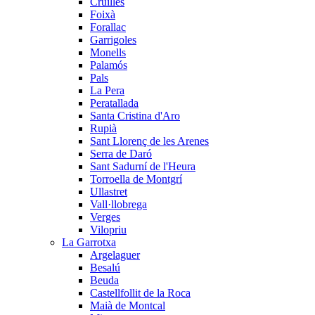
Cruïlles
Foixà
Forallac
Garrigoles
Monells
Palamós
Pals
La Pera
Peratallada
Santa Cristina d'Aro
Rupià
Sant Llorenç de les Arenes
Serra de Daró
Sant Sadurní de l'Heura
Torroella de Montgrí
Ullastret
Vall·llobrega
Verges
Vilopriu
La Garrotxa
Argelaguer
Besalú
Beuda
Castellfollit de la Roca
Maià de Montcal