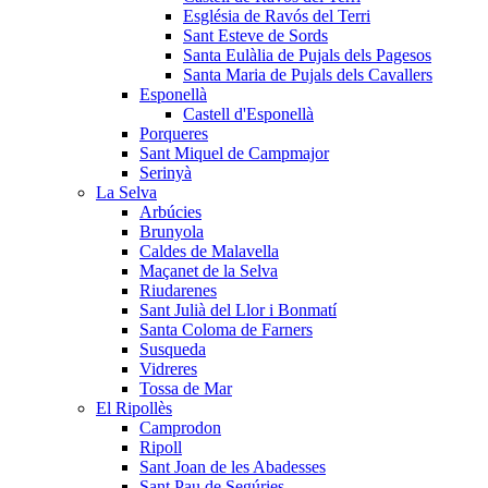
Església de Ravós del Terri
Sant Esteve de Sords
Santa Eulàlia de Pujals dels Pagesos
Santa Maria de Pujals dels Cavallers
Esponellà
Castell d'Esponellà
Porqueres
Sant Miquel de Campmajor
Serinyà
La Selva
Arbúcies
Brunyola
Caldes de Malavella
Maçanet de la Selva
Riudarenes
Sant Julià del Llor i Bonmatí
Santa Coloma de Farners
Susqueda
Vidreres
Tossa de Mar
El Ripollès
Camprodon
Ripoll
Sant Joan de les Abadesses
Sant Pau de Segúries