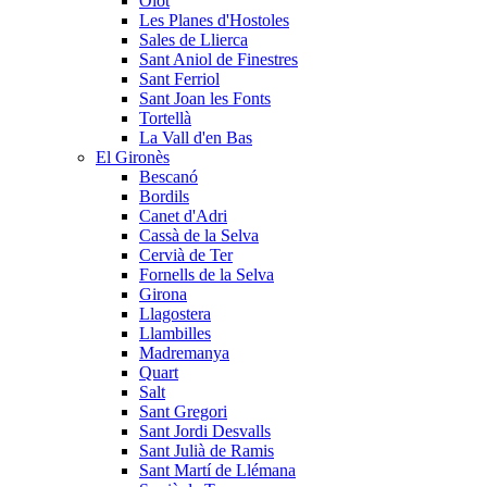
Olot
Les Planes d'Hostoles
Sales de Llierca
Sant Aniol de Finestres
Sant Ferriol
Sant Joan les Fonts
Tortellà
La Vall d'en Bas
El Gironès
Bescanó
Bordils
Canet d'Adri
Cassà de la Selva
Cervià de Ter
Fornells de la Selva
Girona
Llagostera
Llambilles
Madremanya
Quart
Salt
Sant Gregori
Sant Jordi Desvalls
Sant Julià de Ramis
Sant Martí de Llémana