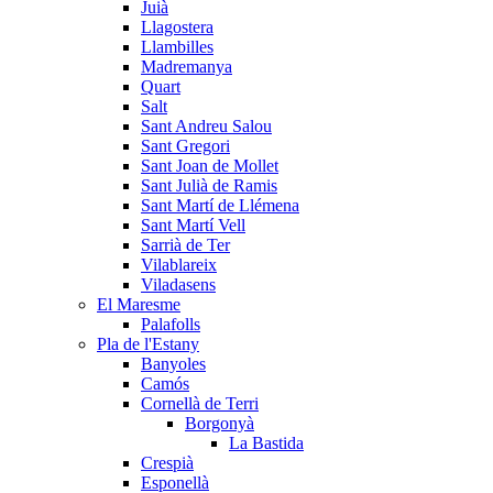
Juià
Llagostera
Llambilles
Madremanya
Quart
Salt
Sant Andreu Salou
Sant Gregori
Sant Joan de Mollet
Sant Julià de Ramis
Sant Martí de Llémena
Sant Martí Vell
Sarrià de Ter
Vilablareix
Viladasens
El Maresme
Palafolls
Pla de l'Estany
Banyoles
Camós
Cornellà de Terri
Borgonyà
La Bastida
Crespià
Esponellà