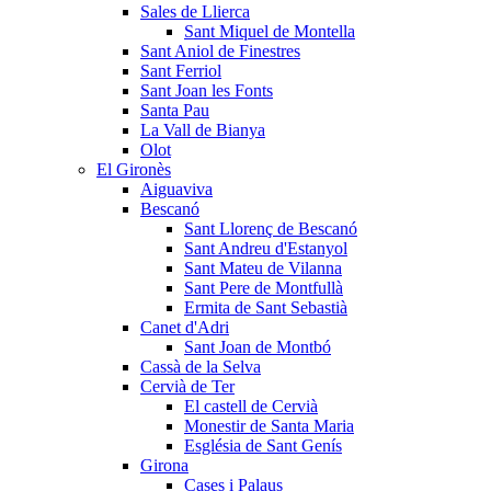
Sales de Llierca
Sant Miquel de Montella
Sant Aniol de Finestres
Sant Ferriol
Sant Joan les Fonts
Santa Pau
La Vall de Bianya
Olot
El Gironès
Aiguaviva
Bescanó
Sant Llorenç de Bescanó
Sant Andreu d'Estanyol
Sant Mateu de Vilanna
Sant Pere de Montfullà
Ermita de Sant Sebastià
Canet d'Adri
Sant Joan de Montbó
Cassà de la Selva
Cervià de Ter
El castell de Cervià
Monestir de Santa Maria
Església de Sant Genís
Girona
Cases i Palaus