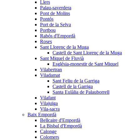
Llers
Palau-saverdera
Pont de Molins
Pontós
Port de la Selva
Portbou
Rabós d'Empordà
Roses
Sant Llorenç de la Muga
Castell de Sant Llorenç de la Muga
Sant Miquel de Fluvià
Església-monestir de Sant Miquel
Vilabertran
Viladamat
Sant Feliu de la Garriga
Castell de la Garriga
Santa Eulàlia de Palauborrell
Vilafant
Vilajuïga
Vila-sacra
Baix Empordà
Bellcaire d'Empordà
La Bisbal d'Empordà
Calonge
Colomers