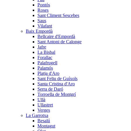
Pontós
Roses
Sant Climent Sescebes
Saus
Vilafant
Baix Empordà
Bellcaire d'Empordà
Sant Antoni de Calonge
Jafre
La Bisbal
Forallac
Palafrugell
Palamós
Platja d'Aro
Sant Feliu de Guíxols
Santa Cristina d'Aro
Serra de Daró
Torroella de Montgrí
Ullà
Ullastret
Verges
La Garrotxa
Besalú
Montagut