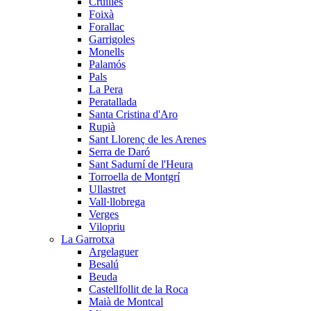
Cruïlles
Foixà
Forallac
Garrigoles
Monells
Palamós
Pals
La Pera
Peratallada
Santa Cristina d'Aro
Rupià
Sant Llorenç de les Arenes
Serra de Daró
Sant Sadurní de l'Heura
Torroella de Montgrí
Ullastret
Vall·llobrega
Verges
Vilopriu
La Garrotxa
Argelaguer
Besalú
Beuda
Castellfollit de la Roca
Maià de Montcal