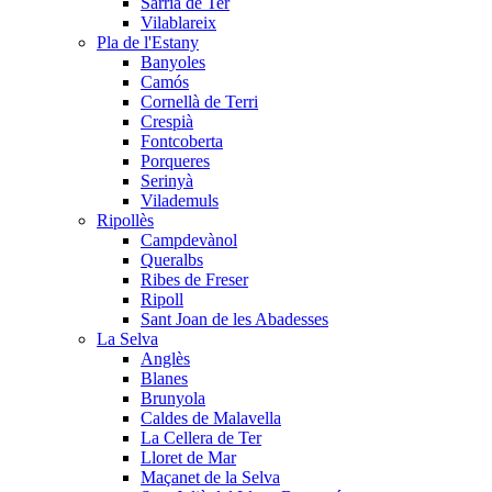
Sarrià de Ter
Vilablareix
Pla de l'Estany
Banyoles
Camós
Cornellà de Terri
Crespià
Fontcoberta
Porqueres
Serinyà
Vilademuls
Ripollès
Campdevànol
Queralbs
Ribes de Freser
Ripoll
Sant Joan de les Abadesses
La Selva
Anglès
Blanes
Brunyola
Caldes de Malavella
La Cellera de Ter
Lloret de Mar
Maçanet de la Selva