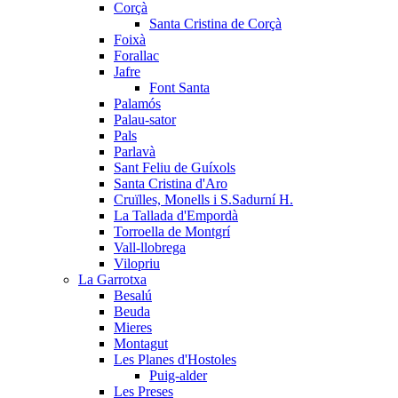
Corçà
Santa Cristina de Corçà
Foixà
Forallac
Jafre
Font Santa
Palamós
Palau-sator
Pals
Parlavà
Sant Feliu de Guíxols
Santa Cristina d'Aro
Cruïlles, Monells i S.Sadurní H.
La Tallada d'Empordà
Torroella de Montgrí
Vall-llobrega
Vilopriu
La Garrotxa
Besalú
Beuda
Mieres
Montagut
Les Planes d'Hostoles
Puig-alder
Les Preses