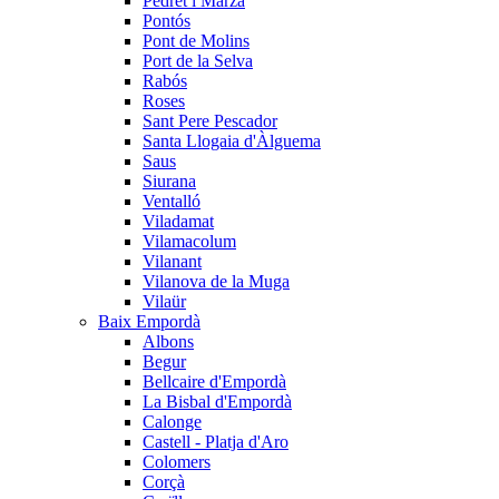
Pedret i Marzà
Pontós
Pont de Molins
Port de la Selva
Rabós
Roses
Sant Pere Pescador
Santa Llogaia d'Àlguema
Saus
Siurana
Ventalló
Viladamat
Vilamacolum
Vilanant
Vilanova de la Muga
Vilaür
Baix Empordà
Albons
Begur
Bellcaire d'Empordà
La Bisbal d'Empordà
Calonge
Castell - Platja d'Aro
Colomers
Corçà