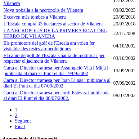
17/02/2025
Vilanera
Nova troballa a la necròpolis de Vilanera
03/02/2023
Excaven més tombes a Vilanera
29/09/2018
L’Escala compra 33 hectàrees al sector de Vilanera
29/07/2018
LA NECRÒPOLIS DE LA PRIMERA EDAT DEL
22/11/2008
FERRO DE VILANERA
Els promotors del golf de l'Escala ara volen fer
04/10/2002
visitables les restes arqueològiques
El camp de golf de l'Escala s'haurà de modificar per
03/10/2002
respectar el jaciment de Vilanera
Carta al Director tramesa per Assumpció Vilà i Mitjà i
19/09/2002
publicada al diari El Punt el dia 19/09/2002
Carta al Director tramesa per Joan Llinàs i publicada al
07/09/2002
diari El Punt el dia 07/09/2002
Carta al Director tramesa per Jordi Estévez i publicada
08/07/2002
al diari El Punt el dia 08/07/2002.
1
2
Següent
Final
Arqueologia Alt Empordà