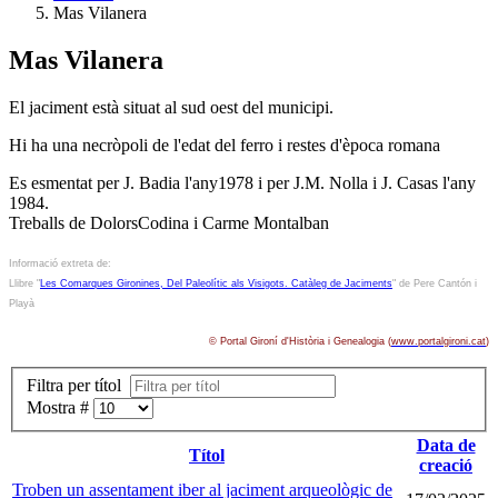
Mas Vilanera
Mas Vilanera
El jaciment està situat al sud oest del municipi.
Hi ha una necròpoli de l'edat del ferro i restes d'època romana
Es esmentat per J. Badia l'any1978 i per J.M. Nolla i J. Casas l'any
1984.
Treballs de DolorsCodina i Carme Montalban
Informació extreta de:
Llibre "
Les Comarques Gironines, Del Paleolític als Visigots. Catàleg de Jaciments
" de Pere Cantón i
Playà
© Portal Gironí d'Història i Genealogia (
www.portalgironi.cat
)
Filtra per títol
Mostra #
Data de
Títol
creació
Troben un assentament iber al jaciment arqueològic de