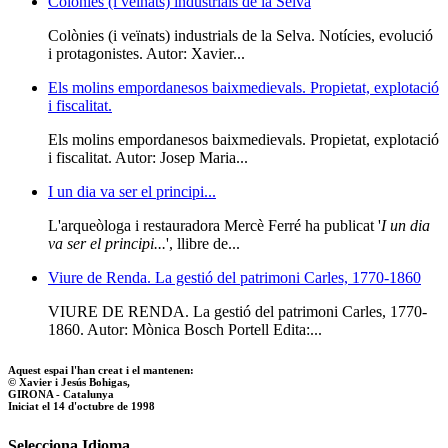
Colònies (i veïnats) industrials de la Selva
Colònies (i veïnats) industrials de la Selva. Notícies, evolució
i protagonistes. Autor: Xavier...
Els molins empordanesos baixmedievals. Propietat, explotació
i fiscalitat.
Els molins empordanesos baixmedievals. Propietat, explotació
i fiscalitat. Autor: Josep Maria...
I un dia va ser el principi...
L'arqueòloga i restauradora Mercè Ferré ha publicat '
I un dia
va ser el principi...
', llibre de...
Viure de Renda. La gestió del patrimoni Carles, 1770-1860
VIURE DE RENDA. La gestió del patrimoni Carles, 1770-
1860. Autor: Mònica Bosch Portell Edita:...
Aquest espai l'han creat i el mantenen:
© Xavier i Jesús Bohigas,
GIRONA - Catalunya
Iniciat el 14 d'octubre de 1998
Selecciona Idioma