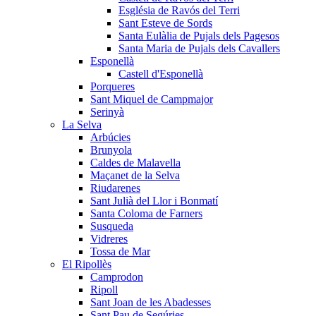
Església de Ravós del Terri
Sant Esteve de Sords
Santa Eulàlia de Pujals dels Pagesos
Santa Maria de Pujals dels Cavallers
Esponellà
Castell d'Esponellà
Porqueres
Sant Miquel de Campmajor
Serinyà
La Selva
Arbúcies
Brunyola
Caldes de Malavella
Maçanet de la Selva
Riudarenes
Sant Julià del Llor i Bonmatí
Santa Coloma de Farners
Susqueda
Vidreres
Tossa de Mar
El Ripollès
Camprodon
Ripoll
Sant Joan de les Abadesses
Sant Pau de Segúries