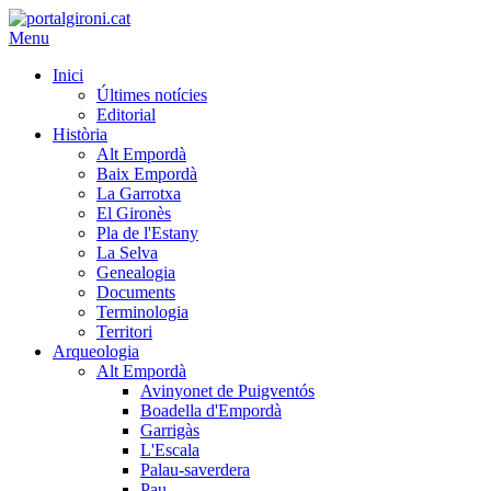
Menu
Inici
Últimes notícies
Editorial
Història
Alt Empordà
Baix Empordà
La Garrotxa
El Gironès
Pla de l'Estany
La Selva
Genealogia
Documents
Terminologia
Territori
Arqueologia
Alt Empordà
Avinyonet de Puigventós
Boadella d'Empordà
Garrigàs
L'Escala
Palau-saverdera
Pau