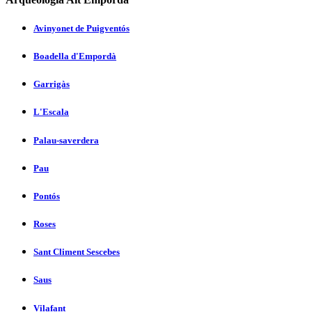
Avinyonet de Puigventós
Boadella d'Empordà
Garrigàs
L'Escala
Palau-saverdera
Pau
Pontós
Roses
Sant Climent Sescebes
Saus
Vilafant