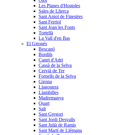
Olot
Les Planes d'Hostoles
Sales de Llierca
Sant Aniol de Finestres
Sant Ferriol
Sant Joan les Fonts
Tortellà
La Vall d'en Bas
El Gironès
Bescanó
Bordils
Canet d'Adri
Cassà de la Selva
Cervià de Ter
Fornells de la Selva
Girona
Llagostera
Llambilles
Madremanya
Quart
Salt
Sant Gregori
Sant Jordi Desvalls
Sant Julià de Ramis
Sant Martí de Llémana