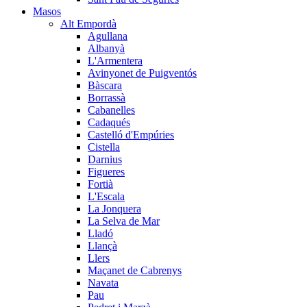
Masos
Alt Empordà
Agullana
Albanyà
L'Armentera
Avinyonet de Puigventós
Bàscara
Borrassà
Cabanelles
Cadaqués
Castelló d'Empúries
Cistella
Darnius
Figueres
Fortià
L'Escala
La Jonquera
La Selva de Mar
Lladó
Llançà
Llers
Maçanet de Cabrenys
Navata
Pau