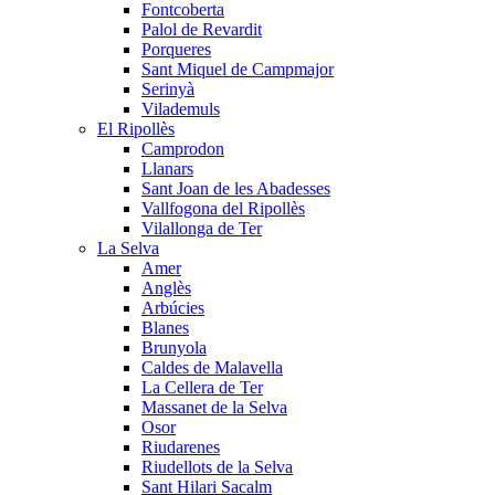
Fontcoberta
Palol de Revardit
Porqueres
Sant Miquel de Campmajor
Serinyà
Vilademuls
El Ripollès
Camprodon
Llanars
Sant Joan de les Abadesses
Vallfogona del Ripollès
Vilallonga de Ter
La Selva
Amer
Anglès
Arbúcies
Blanes
Brunyola
Caldes de Malavella
La Cellera de Ter
Massanet de la Selva
Osor
Riudarenes
Riudellots de la Selva
Sant Hilari Sacalm