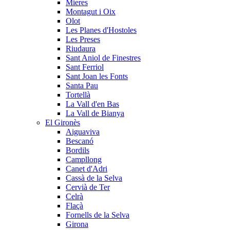
Mieres
Montagut i Oix
Olot
Les Planes d'Hostoles
Les Preses
Riudaura
Sant Aniol de Finestres
Sant Ferriol
Sant Joan les Fonts
Santa Pau
Tortellà
La Vall d'en Bas
La Vall de Bianya
El Gironès
Aiguaviva
Bescanó
Bordils
Campllong
Canet d'Adri
Cassà de la Selva
Cervià de Ter
Celrà
Flaçà
Fornells de la Selva
Girona