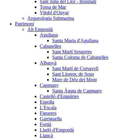
Sant Julià del Llor - Bonmatí
Tossa de Mar
Vilobí d'Onyar
Arqueologia Submarina
Patrimoni
Alt Empordà
Agullana
Santa Maria d'Agullana
Cabanelles
Sant Martí Sesserres
Santa Coloma de Cabanelles
Albanyà
Sant Martí de Corsavell
Sant Llorenç de Sous
Mare de Déu del Mont
Capmany
Santa Àgata de Capmany
Castelló d'Empúries
Espolla
L'Escala
Figueres
Garriguella
Fortià
Lladó d'Empordà
Llançà