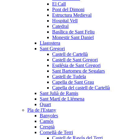
El Call
Pont del Dimoni
Estructura Medieval
Hospital Vell
Catedral
Basílica de Sant Feliu
Monestir Sant Daniel
Llagostera
Sant Gregori
Castell de Cartellà
Castell de Sant Gregori
Església de Sant Gregori
Sant Bartomeu de Segalars
Castell de Tudela
Capella de Sant Grau
Capella del castell de Cartellà
Sant Julià de Ramis
Sant Martí de Llémena
Quart
Pla de l'Estany
Banyoles
Camós
Crespià
Cornellà de Terri
Castell de Ravós del Terri