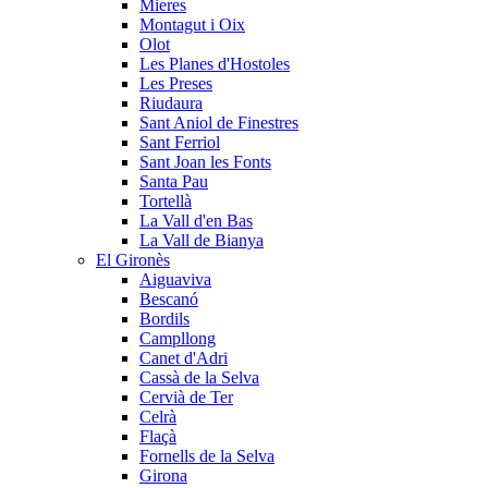
Mieres
Montagut i Oix
Olot
Les Planes d'Hostoles
Les Preses
Riudaura
Sant Aniol de Finestres
Sant Ferriol
Sant Joan les Fonts
Santa Pau
Tortellà
La Vall d'en Bas
La Vall de Bianya
El Gironès
Aiguaviva
Bescanó
Bordils
Campllong
Canet d'Adri
Cassà de la Selva
Cervià de Ter
Celrà
Flaçà
Fornells de la Selva
Girona