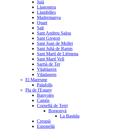
Juià
Llagostera
Llambilles
Madremanya
Quart
Salt
Sant Andreu Salou
Sant Gregori
Sant Joan de Mollet
Sant Julià de Ramis
Sant Martí de Llémena
Sant Martí Vell
Sarrià de Ter
Vilablareix
Viladasens
El Maresme
Palafolls
Pla de l'Estany
Banyoles
Camós
Cornellà de Terri
Borgonyà
La Bastida
Crespià
Esponellà