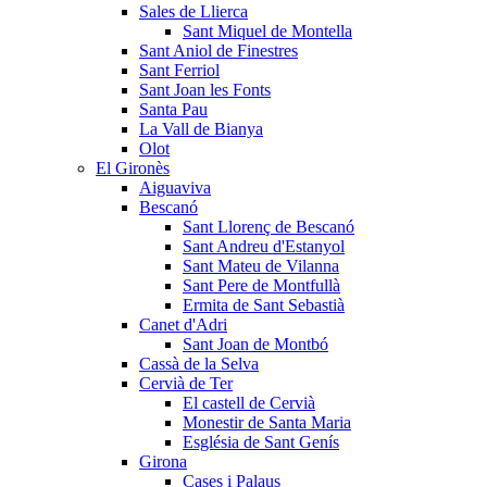
Sales de Llierca
Sant Miquel de Montella
Sant Aniol de Finestres
Sant Ferriol
Sant Joan les Fonts
Santa Pau
La Vall de Bianya
Olot
El Gironès
Aiguaviva
Bescanó
Sant Llorenç de Bescanó
Sant Andreu d'Estanyol
Sant Mateu de Vilanna
Sant Pere de Montfullà
Ermita de Sant Sebastià
Canet d'Adri
Sant Joan de Montbó
Cassà de la Selva
Cervià de Ter
El castell de Cervià
Monestir de Santa Maria
Església de Sant Genís
Girona
Cases i Palaus