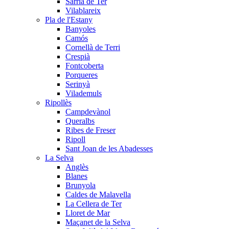
Sarrià de Ter
Vilablareix
Pla de l'Estany
Banyoles
Camós
Cornellà de Terri
Crespià
Fontcoberta
Porqueres
Serinyà
Vilademuls
Ripollès
Campdevànol
Queralbs
Ribes de Freser
Ripoll
Sant Joan de les Abadesses
La Selva
Anglès
Blanes
Brunyola
Caldes de Malavella
La Cellera de Ter
Lloret de Mar
Maçanet de la Selva