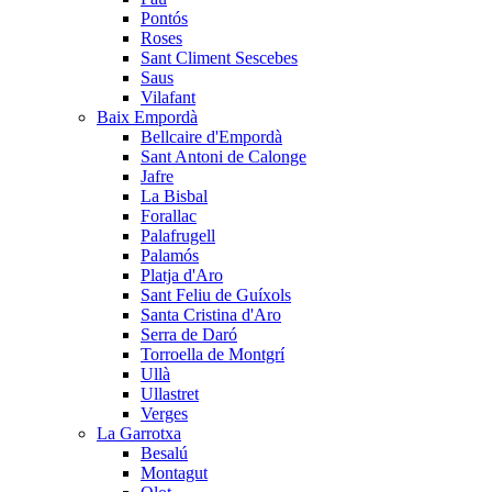
Pontós
Roses
Sant Climent Sescebes
Saus
Vilafant
Baix Empordà
Bellcaire d'Empordà
Sant Antoni de Calonge
Jafre
La Bisbal
Forallac
Palafrugell
Palamós
Platja d'Aro
Sant Feliu de Guíxols
Santa Cristina d'Aro
Serra de Daró
Torroella de Montgrí
Ullà
Ullastret
Verges
La Garrotxa
Besalú
Montagut