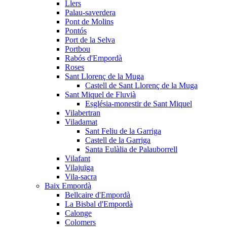
Llers
Palau-saverdera
Pont de Molins
Pontós
Port de la Selva
Portbou
Rabós d'Empordà
Roses
Sant Llorenç de la Muga
Castell de Sant Llorenç de la Muga
Sant Miquel de Fluvià
Església-monestir de Sant Miquel
Vilabertran
Viladamat
Sant Feliu de la Garriga
Castell de la Garriga
Santa Eulàlia de Palauborrell
Vilafant
Vilajuïga
Vila-sacra
Baix Empordà
Bellcaire d'Empordà
La Bisbal d'Empordà
Calonge
Colomers