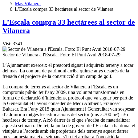
Mas Vilanera
L’Escala compra 33 hectàrees al sector de Vilanera
L’Escala compra 33 hectàrees al sector de
Vilanera
Vist: 3341
Sector de Vilanera a l'Escala. Foto: El Punt Avui 2018-07-29
L’Ajuntament exerceix el preacord signat i adquireix terreny a tocar
del mas. La compra de patrimoni arriba quinze anys després de la
frenada del projecte de la construcció d’un camp de golf.
La compra de terrenys al sector de Vilanera a l’Escala és un
compromís públic fet l’any 2009, una voluntat transformada en
forma de declaració d’intencions, protocol que va signar per part de
la Generalitat el llavors conseller de Medi Ambient, Francesc
Baltasar. Era l’any 2015 quan Ajuntament i Generalitat van sospesar
d’adquirir a mitges les edificacions del sector (uns 2.700 m²) i 36
hectàrees de terreny. Això darrer és el que s’acaba de materialitzar
aquesta setmana. De fet, la junta de govern de l’Escala ja ha donat el
vistiplau a l’acords amb els propietaris dels terrenys aquest darrer
mes i aquesta mateixa setmana s’ha fet arribar a l’oposició la