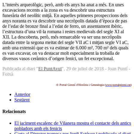
L’interès arqueològic, però, amb els anys ha anat a més. En unes
excavacions recents a la zona es va descobrir una estructura
funerària del neolític mitjà. En aquelles primeres prospeccions dels
anys noranta es va descobrir una necròpolis datada d’època de pas
de l’edat de bronze final a l’edat de ferro, un assentament ibèric,
l’estructura d’una vil·la romana i restes medievals del segle XI al
XII. La descoberta, però, més remarcable va ser una necròpolis
datada entre la segona meitat del segle VII aC i mitjan segle VI aC,
amb una extensió que es va estimar de 6.000 m², 700 m² dels quals
es van excavar, on va destacar molt especialment la troballa de
diversos vasos ceràmics d’origen fenici, un fet excepcional.
Publicada al diari "
El PuntAvui
", 29 de juliol de 2018 - Joan Puntí -
Foixà
© Portal Gironí d'Història i Genealogia (
www.portalgironi.cat
)
Anterior
Següent
Relacionats
El jaciment escalenc de Vilanera mostra el contacte dels antics
pobladors amb els fenicis
Carta al Director tramesa per Jordi Estévez i publicada al diari