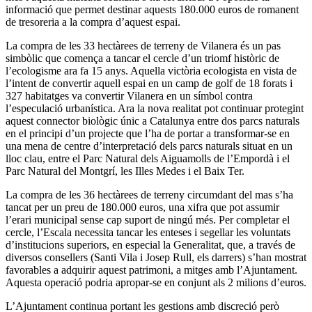
informació que permet destinar aquests 180.000 euros de romanent
de tresoreria a la compra d’aquest espai.
La compra de les 33 hectàrees de terreny de Vilanera és un pas
simbòlic que comença a tancar el cercle d’un triomf històric de
l’ecologisme ara fa 15 anys. Aquella victòria ecologista en vista de
l’intent de convertir aquell espai en un camp de golf de 18 forats i
327 habitatges va convertir Vilanera en un símbol contra
l’especulació urbanística. Ara la nova realitat pot continuar protegint
aquest connector biològic únic a Catalunya entre dos parcs naturals
en el principi d’un projecte que l’ha de portar a transformar-se en
una mena de centre d’interpretació dels parcs naturals situat en un
lloc clau, entre el Parc Natural dels Aiguamolls de l’Empordà i el
Parc Natural del Montgrí, les Illes Medes i el Baix Ter.
La compra de les 36 hectàrees de terreny circumdant del mas s’ha
tancat per un preu de 180.000 euros, una xifra que pot assumir
l’erari municipal sense cap suport de ningú més. Per completar el
cercle, l’Escala necessita tancar les enteses i segellar les voluntats
d’institucions superiors, en especial la Generalitat, que, a través de
diversos consellers (Santi Vila i Josep Rull, els darrers) s’han mostrat
favorables a adquirir aquest patrimoni, a mitges amb l’Ajuntament.
Aquesta operació podria apropar-se en conjunt als 2 milions d’euros.
L’Ajuntament continua portant les gestions amb discreció però