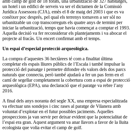
amb camp de golf de 18 forats, una urbanització de 327 habitatges,
un hotel i un edifici de serveis va ser el dictamen de la Comissió
Jurídica Assessora (CJA), emès el 8 de maig del 2003 i que es va
conèixer poc després, pel qual els terrenys tornaven a ser sòl no
urbanitzable un cop transcorreguts els quatre anys de termini per
iniciar la urbanització, temps que havia començat a comptar el 1993.
Aquella decisió va fer reconsiderar els plantejaments i va abocar el
projecte al fracàs. Un encert confirmat amb el temps.
Un espai d’especial protecció arqueològica.
La compra d’aquestes 36 hectàrees té com a finalitat última
completar els espais lliures públics de l’Escala i també impulsar la
protecció del paisatge i permetre difondre els valors dels dos parcs
naturals que connecta, però també ajudarà a fer un pas ferm en el
camí de segellar completament la cobertura com a espai de protecció
arqueològica (EPA), una declaració que el paratge va rebre l’any
2016.
A final dels anys noranta del segle XX, una empresa especialitzada
va efectuar uns sondejos i cinc rases al paratge de Vilanera amb
voluntat d’explotar en el futur possibles jaciments. Aquelles
prospeccions ja van servir per deixar evident que la potencialitat de
l’espai era gran. Aquest argument va anar llavors a favor de la lluita
ecologista que volia evitar el camp de golf.