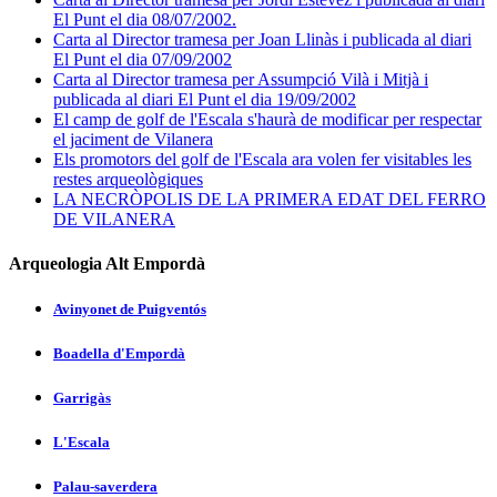
El Punt el dia 08/07/2002.
Carta al Director tramesa per Joan Llinàs i publicada al diari
El Punt el dia 07/09/2002
Carta al Director tramesa per Assumpció Vilà i Mitjà i
publicada al diari El Punt el dia 19/09/2002
El camp de golf de l'Escala s'haurà de modificar per respectar
el jaciment de Vilanera
Els promotors del golf de l'Escala ara volen fer visitables les
restes arqueològiques
LA NECRÒPOLIS DE LA PRIMERA EDAT DEL FERRO
DE VILANERA
Arqueologia Alt Empordà
Avinyonet de Puigventós
Boadella d'Empordà
Garrigàs
L'Escala
Palau-saverdera