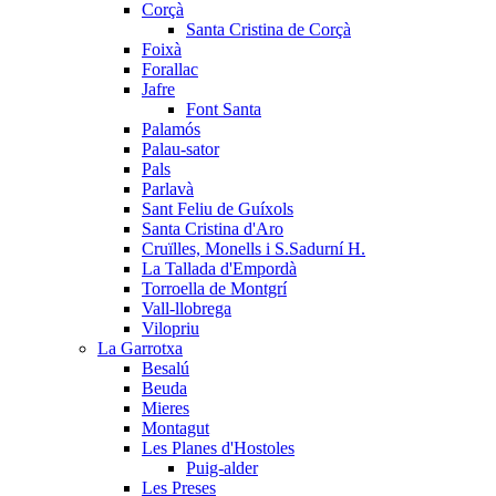
Corçà
Santa Cristina de Corçà
Foixà
Forallac
Jafre
Font Santa
Palamós
Palau-sator
Pals
Parlavà
Sant Feliu de Guíxols
Santa Cristina d'Aro
Cruïlles, Monells i S.Sadurní H.
La Tallada d'Empordà
Torroella de Montgrí
Vall-llobrega
Vilopriu
La Garrotxa
Besalú
Beuda
Mieres
Montagut
Les Planes d'Hostoles
Puig-alder
Les Preses