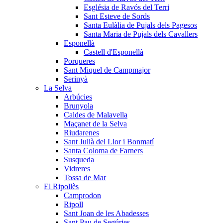
Església de Ravós del Terri
Sant Esteve de Sords
Santa Eulàlia de Pujals dels Pagesos
Santa Maria de Pujals dels Cavallers
Esponellà
Castell d'Esponellà
Porqueres
Sant Miquel de Campmajor
Serinyà
La Selva
Arbúcies
Brunyola
Caldes de Malavella
Maçanet de la Selva
Riudarenes
Sant Julià del Llor i Bonmatí
Santa Coloma de Farners
Susqueda
Vidreres
Tossa de Mar
El Ripollès
Camprodon
Ripoll
Sant Joan de les Abadesses
Sant Pau de Segúries