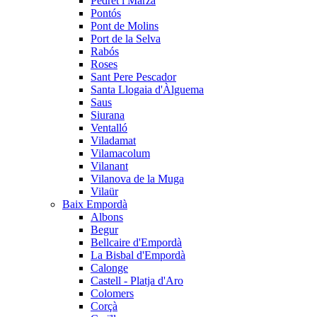
Pedret i Marzà
Pontós
Pont de Molins
Port de la Selva
Rabós
Roses
Sant Pere Pescador
Santa Llogaia d'Àlguema
Saus
Siurana
Ventalló
Viladamat
Vilamacolum
Vilanant
Vilanova de la Muga
Vilaür
Baix Empordà
Albons
Begur
Bellcaire d'Empordà
La Bisbal d'Empordà
Calonge
Castell - Platja d'Aro
Colomers
Corçà