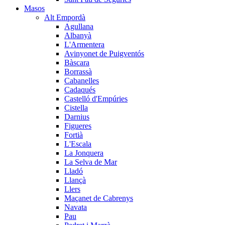
Masos
Alt Empordà
Agullana
Albanyà
L'Armentera
Avinyonet de Puigventós
Bàscara
Borrassà
Cabanelles
Cadaqués
Castelló d'Empúries
Cistella
Darnius
Figueres
Fortià
L'Escala
La Jonquera
La Selva de Mar
Lladó
Llançà
Llers
Maçanet de Cabrenys
Navata
Pau