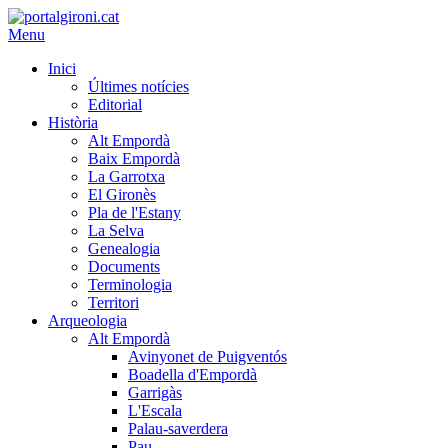
Menu
Inici
Últimes notícies
Editorial
Història
Alt Empordà
Baix Empordà
La Garrotxa
El Gironès
Pla de l'Estany
La Selva
Genealogia
Documents
Terminologia
Territori
Arqueologia
Alt Empordà
Avinyonet de Puigventós
Boadella d'Empordà
Garrigàs
L'Escala
Palau-saverdera
Pau