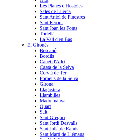
Olot
Les Planes d'Hostoles
Sales de Llierca
Sant Aniol de Finestres
Sant Ferriol
Sant Joan les Fonts
Tortellà
La Vall d'en Bas
El Gironès
Bescanó
Bordils
Canet d'Adri
Cassà de la Selva
Cervià de Ter
Fornells de la Selva
Girona
Llagostera
Llambilles
Madremanya
Quart
Salt
Sant Gregori
Sant Jordi Desvalls
Sant Julià de Ramis
Sant Martí de Llémana