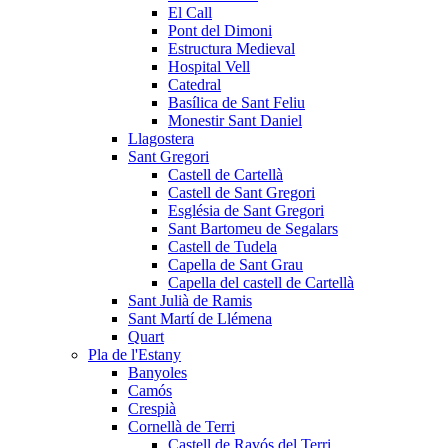
El Call
Pont del Dimoni
Estructura Medieval
Hospital Vell
Catedral
Basílica de Sant Feliu
Monestir Sant Daniel
Llagostera
Sant Gregori
Castell de Cartellà
Castell de Sant Gregori
Església de Sant Gregori
Sant Bartomeu de Segalars
Castell de Tudela
Capella de Sant Grau
Capella del castell de Cartellà
Sant Julià de Ramis
Sant Martí de Llémena
Quart
Pla de l'Estany
Banyoles
Camós
Crespià
Cornellà de Terri
Castell de Ravós del Terri