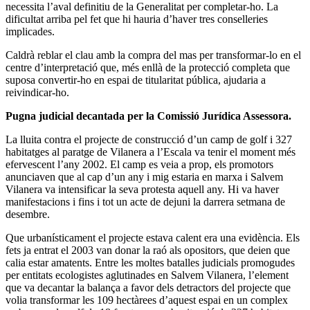
necessita l’aval definitiu de la Generalitat per completar-ho. La
dificultat arriba pel fet que hi hauria d’haver tres conselleries
implicades.
Caldrà reblar el clau amb la compra del mas per transformar-lo en el
centre d’interpretació que, més enllà de la protecció completa que
suposa convertir-ho en espai de titularitat pública, ajudaria a
reivindicar-ho.
Pugna judicial decantada per la Comissió Jurídica Assessora.
La lluita contra el projecte de construcció d’un camp de golf i 327
habitatges al paratge de Vilanera a l’Escala va tenir el moment més
efervescent l’any 2002. El camp es veia a prop, els promotors
anunciaven que al cap d’un any i mig estaria en marxa i Salvem
Vilanera va intensificar la seva protesta aquell any. Hi va haver
manifestacions i fins i tot un acte de dejuni la darrera setmana de
desembre.
Que urbanísticament el projecte estava calent era una evidència. Els
fets ja entrat el 2003 van donar la raó als opositors, que deien que
calia estar amatents. Entre les moltes batalles judicials promogudes
per entitats ecologistes aglutinades en Salvem Vilanera, l’element
que va decantar la balança a favor dels detractors del projecte que
volia transformar les 109 hectàrees d’aquest espai en un complex