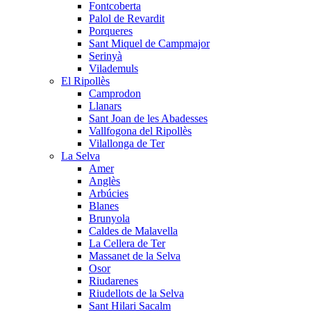
Fontcoberta
Palol de Revardit
Porqueres
Sant Miquel de Campmajor
Serinyà
Vilademuls
El Ripollès
Camprodon
Llanars
Sant Joan de les Abadesses
Vallfogona del Ripollès
Vilallonga de Ter
La Selva
Amer
Anglès
Arbúcies
Blanes
Brunyola
Caldes de Malavella
La Cellera de Ter
Massanet de la Selva
Osor
Riudarenes
Riudellots de la Selva
Sant Hilari Sacalm