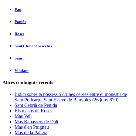
Pau
Pontós
Roses
Sant Climent Sescebes
Saus
Vilafant
Altres continguts recents
Judici sobre la possessió d’unes cel·les entre el monestir de
Sant Policarp i Sant Esteve de Banyoles (26 juny 879)
Sant Cebrià de Penida
Els masos de Roses
Mas Vell
Mas Rabassers de Dalt
Mas d'en Puignau
Mas de la Pallera