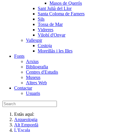
Masos de Querós
Sant Julià del Llor
Santa Coloma de Farners
Sils
Tossa de Mar
Vidreres
Vilobí d'Onyar
Vallespir
Costoja
Moreillàs i les Illes
Fonts
Arxius
Bibliografia
Centres d'Estudis
Museus
Altres Web
Contactar
Usuaris
Estàs aquí:
Arqueologia
Alt Empordà
L'Escala