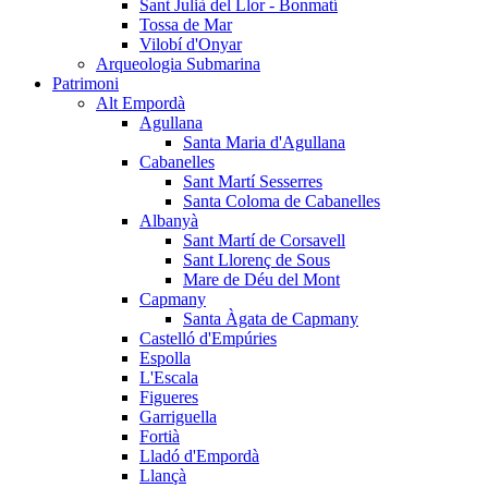
Sant Julià del Llor - Bonmatí
Tossa de Mar
Vilobí d'Onyar
Arqueologia Submarina
Patrimoni
Alt Empordà
Agullana
Santa Maria d'Agullana
Cabanelles
Sant Martí Sesserres
Santa Coloma de Cabanelles
Albanyà
Sant Martí de Corsavell
Sant Llorenç de Sous
Mare de Déu del Mont
Capmany
Santa Àgata de Capmany
Castelló d'Empúries
Espolla
L'Escala
Figueres
Garriguella
Fortià
Lladó d'Empordà
Llançà