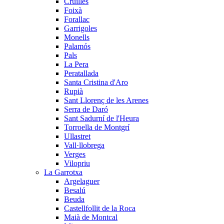
Cruïlles
Foixà
Forallac
Garrigoles
Monells
Palamós
Pals
La Pera
Peratallada
Santa Cristina d'Aro
Rupià
Sant Llorenç de les Arenes
Serra de Daró
Sant Sadurní de l'Heura
Torroella de Montgrí
Ullastret
Vall·llobrega
Verges
Vilopriu
La Garrotxa
Argelaguer
Besalú
Beuda
Castellfollit de la Roca
Maià de Montcal