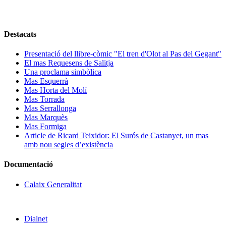
Destacats
Presentació del llibre-còmic "El tren d'Olot al Pas del Gegant"
El mas Requesens de Salitja
Una proclama simbòlica
Mas Esquerrà
Mas Horta del Molí
Mas Torrada
Mas Serrallonga
Mas Marquès
Mas Formiga
Article de Ricard Teixidor: El Surós de Castanyet, un mas
amb nou segles d’existència
Documentació
Calaix Generalitat
Dialnet