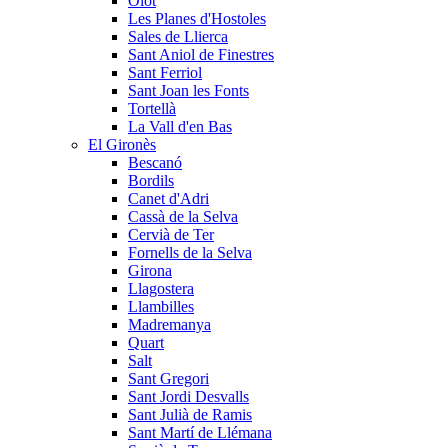
Olot
Les Planes d'Hostoles
Sales de Llierca
Sant Aniol de Finestres
Sant Ferriol
Sant Joan les Fonts
Tortellà
La Vall d'en Bas
El Gironès
Bescanó
Bordils
Canet d'Adri
Cassà de la Selva
Cervià de Ter
Fornells de la Selva
Girona
Llagostera
Llambilles
Madremanya
Quart
Salt
Sant Gregori
Sant Jordi Desvalls
Sant Julià de Ramis
Sant Martí de Llémana