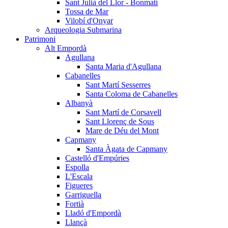
Sant Julià del Llor - Bonmatí
Tossa de Mar
Vilobí d'Onyar
Arqueologia Submarina
Patrimoni
Alt Empordà
Agullana
Santa Maria d'Agullana
Cabanelles
Sant Martí Sesserres
Santa Coloma de Cabanelles
Albanyà
Sant Martí de Corsavell
Sant Llorenç de Sous
Mare de Déu del Mont
Capmany
Santa Àgata de Capmany
Castelló d'Empúries
Espolla
L'Escala
Figueres
Garriguella
Fortià
Lladó d'Empordà
Llançà