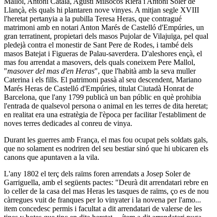
Mallol, Antoni Català, Agustí Milsocos Riera i Antoni Soler de
Llançà, els quals hi plantaren nove vinyes. A mitjan segle XVIII
l'heretat pertanyia a la pubilla Teresa Heras, que contragué
matrimoni amb en notari Anton Marés de Castelló d'Empúries, un
gran terratinent, propietari dels masos Pujolar de Vilajuïga, pel qual
pledejà contra el monestir de Sant Pere de Rodes, i també dels
masos Batejat i Figueras de Palau-saverdera. D'aleshores ençà, el
mas fou arrendat a masovers, dels quals coneixem Pere Mallol,
"
masover del mas d'en Heras
", que l'habità amb la seva muller
Caterina i els fills. El patrimoni passà al seu descendent, Mariano
Marés Heras de Castelló d'Empúries, titulat Ciutadà Honrat de
Barcelona, que l'any 1799 publicà un ban públic en què prohibia
l'entrada de qualsevol persona o animal en les terres de dita heretat;
en realitat era una estratègia de l'època per facilitar l'establiment de
noves terres dedicades al conreu de vinya.
Durant les guerres amb França, el mas fou ocupat pels soldats gals,
que no solament es nodriren del seu bestiar sinó que hi ubicaren els
canons que apuntaven a la vila.
L'any 1802 el terç dels raïms foren arrendats a Josep Soler de
Garriguella, amb el següents pactes: "
Deurà dit arrendatari rebre en
lo celler de la casa del mas Heras les tasques de raïms, ço es de nou
càrregues vuit de franques per lo vinyater i la novena per l'amo...
item concedesc permis i facultat a dit arrendatari de valerse de les