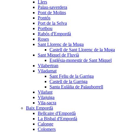
Llers
Palau-saverdera
Pont de Molins
Pontós
Port de la Selva
Portbou
Rabós d'Empordà
Roses
Sant Llorenç de la Muga
Castell de Sant Llorenç de la Muga
Sant Miquel de Fluvià
Església-monestir de Sant Miquel
Vilabertran
Viladamat
Sant Feliu de la Garriga
Castell de la Garriga
Santa Eulàlia de Palauborrell
Vilafant
Vilajuïga
Vila-sacra
Baix Empordà
Bellcaire d'Empordà
La Bisbal d'Empordà
Calonge
Colomers