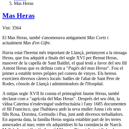
Mas Heras
Mas Heras
Vist: 3564
El Mas Heras, també s'anomenava antigament
Mas Corts
i
actualment
Mas d'en Gifre
.
Havia estat l'heretat més important de Llançà, pertanyent a la nissaga
Heras, que fou adquirit a finals del segle XVI per Bernat Heras,
masover de la capella de Sant Baldiri, el qual testà a favor del seu fill
Antoni Heras que es definia com a "
Pagès del mas Heras
". Fou el
primer a establir terres pròpies pel conreu de vinyes. Els hereus
exerciren diversos càrrecs locals: batlles de l'abat de Sant Pere de
Rodes, cònsols de Llançà i administradors de l'Hospital.
A mitjan segle XVII hi consta el primogènit Jaume Heras, també
declarat com a "agrícola del Mas Heras". Després del seu òbit, la
vídua Caterina n'esdevingué usdefructuària i l'any 1685 documenten
el fill Francisco, que l'habitava amb la seva muller Anna i els seus
fills Rosa, Dorotea, Gertrudis i Pau, junt amb diversos treballadors.
En aquesta data, la família Heras seguia establint part de les terres
annexades al mas; entre els adquiridors hi ha constància de Narcís