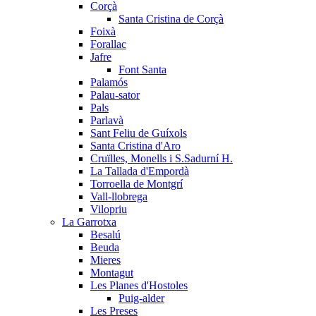
Corçà
Santa Cristina de Corçà
Foixà
Forallac
Jafre
Font Santa
Palamós
Palau-sator
Pals
Parlavà
Sant Feliu de Guíxols
Santa Cristina d'Aro
Cruïlles, Monells i S.Sadurní H.
La Tallada d'Empordà
Torroella de Montgrí
Vall-llobrega
Vilopriu
La Garrotxa
Besalú
Beuda
Mieres
Montagut
Les Planes d'Hostoles
Puig-alder
Les Preses