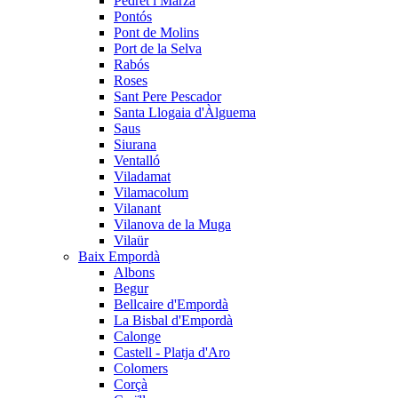
Pedret i Marzà
Pontós
Pont de Molins
Port de la Selva
Rabós
Roses
Sant Pere Pescador
Santa Llogaia d'Àlguema
Saus
Siurana
Ventalló
Viladamat
Vilamacolum
Vilanant
Vilanova de la Muga
Vilaür
Baix Empordà
Albons
Begur
Bellcaire d'Empordà
La Bisbal d'Empordà
Calonge
Castell - Platja d'Aro
Colomers
Corçà