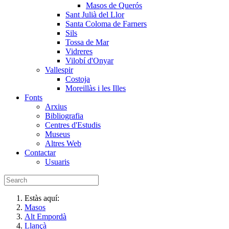
Masos de Querós
Sant Julià del Llor
Santa Coloma de Farners
Sils
Tossa de Mar
Vidreres
Vilobí d'Onyar
Vallespir
Costoja
Moreillàs i les Illes
Fonts
Arxius
Bibliografia
Centres d'Estudis
Museus
Altres Web
Contactar
Usuaris
Estàs aquí:
Masos
Alt Empordà
Llançà