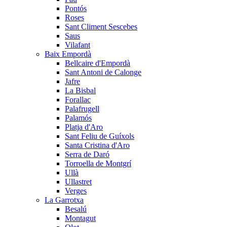
Pontós
Roses
Sant Climent Sescebes
Saus
Vilafant
Baix Empordà
Bellcaire d'Empordà
Sant Antoni de Calonge
Jafre
La Bisbal
Forallac
Palafrugell
Palamós
Platja d'Aro
Sant Feliu de Guíxols
Santa Cristina d'Aro
Serra de Daró
Torroella de Montgrí
Ullà
Ullastret
Verges
La Garrotxa
Besalú
Montagut