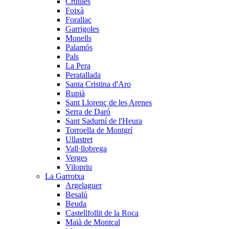
Cruïlles
Foixà
Forallac
Garrigoles
Monells
Palamós
Pals
La Pera
Peratallada
Santa Cristina d'Aro
Rupià
Sant Llorenç de les Arenes
Serra de Daró
Sant Sadurní de l'Heura
Torroella de Montgrí
Ullastret
Vall·llobrega
Verges
Vilopriu
La Garrotxa
Argelaguer
Besalú
Beuda
Castellfollit de la Roca
Maià de Montcal