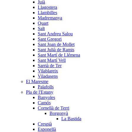
Juià
Llagostera
Llambilles
Madremanya
Quart
Salt
Sant Andreu Salou
Sant Gregori
Sant Joan de Mollet
Sant Julià de Ramis
Sant Martí de Llémena
Sant Martí Vell
Sarrià de Ter
Vilablareix
Viladasens
El Maresme
Palafolls
Pla de l'Estany
Banyoles
Camós
Cornellà de Terri
Borgonyà
La Bastida
Crespià
Esponellà