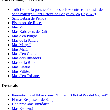
Judici sobre la possessió d’unes cel·les entre el monestir de
Sant Policarp i Sant Esteve de Banyoles (26 juny 879)
Sant Cebrià de Penida
Els masos de Roses
Mas Vell
Mas Rabassers de Dalt
Mas d'en Puignau
Mas de la Pallera
Mas Margall
Mas Magí
Mas d'en Godo
Mas dels Bufadors
Mas de la Birba
Mas Alfaras
Mas Villiter
Mas d'en Tolsanes
Destacats
Presentació del llibre-còmic "El tren d'Olot al Pas del Gegant"
El mas Requesens de Salitja
Una proclama simbòlica
Mas Esquerrà