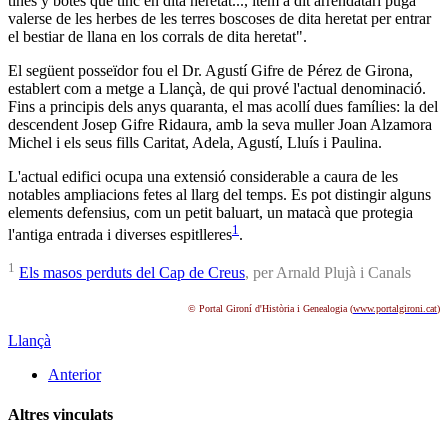
tines y botes que tinc en dita heretat..., ítem a dit arrendatari puga
valerse de les herbes de les terres boscoses de dita heretat per entrar
el bestiar de llana en los corrals de dita heretat
".
El següent posseïdor fou el Dr. Agustí Gifre de Pérez de Girona,
establert com a metge a Llançà, de qui prové l'actual denominació.
Fins a principis dels anys quaranta, el mas acollí dues famílies: la del
descendent Josep Gifre Ridaura, amb la seva muller Joan Alzamora
Michel i els seus fills Caritat, Adela, Agustí, Lluís i Paulina.
L'actual edifici ocupa una extensió considerable a caura de les
notables ampliacions fetes al llarg del temps. Es pot distingir alguns
elements defensius, com un petit baluart, un matacà que protegia
1
l'antiga entrada i diverses espitlleres
.
1
Els masos perduts del Cap de Creus
, per Arnald Plujà i Canals
© Portal Gironí d'Història i Genealogia (
www.portalgironi.cat
)
Llançà
Anterior
Altres vinculats