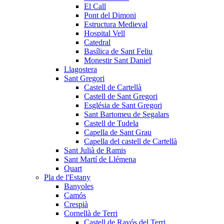
El Call
Pont del Dimoni
Estructura Medieval
Hospital Vell
Catedral
Basílica de Sant Feliu
Monestir Sant Daniel
Llagostera
Sant Gregori
Castell de Cartellà
Castell de Sant Gregori
Església de Sant Gregori
Sant Bartomeu de Segalars
Castell de Tudela
Capella de Sant Grau
Capella del castell de Cartellà
Sant Julià de Ramis
Sant Martí de Llémena
Quart
Pla de l'Estany
Banyoles
Camós
Crespià
Cornellà de Terri
Castell de Ravós del Terri