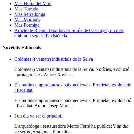
Mas Horta del Molí
Mas Torrada
Mas Serrallonga
Mas Marquès
Mas Formiga
Article de Ricard Teixidor: El Surós de Castanyet, un mas
amb nou segles d’existència
Novetats Editorials
Colònies (i veïnats) industrials de la Selva
Colònies (i veïnats) industrials de la Selva. Notícies, evolució
i protagonistes. Autor: Xavier...
Els molins empordanesos baixmedievals. Propietat, explotació
i fiscalitat.
Els molins empordanesos baixmedievals. Propietat, explotació
i fiscalitat. Autor: Josep Maria...
I un dia va ser el principi...
L'arqueòloga i restauradora Mercè Ferré ha publicat '
I un dia
va ser el principi...
', llibre de...