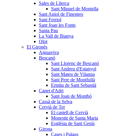
Sales de Llierca
Sant Miquel de Montella
Sant Aniol de Finestres
Sant Ferriol
Sant Joan les Fonts
Santa Pau
La Vall de Bianya
Olot
El Gironès
Aiguaviva
Bescanó
Sant Llorenç de Bescanó
Sant Andreu d'Estanyol
Sant Mateu de Vilanna
Sant Pere de Montfullà
Ermita de Sant Sebastià
Canet d'Adri
Sant Joan de Montbó
Cassà de la Selva
Cervià de Ter
El castell de Cervià
Monestir de Santa Maria
Església de Sant Genís
Girona
Cases i Palaus