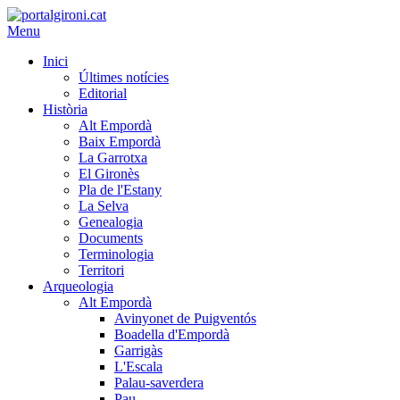
Menu
Inici
Últimes notícies
Editorial
Història
Alt Empordà
Baix Empordà
La Garrotxa
El Gironès
Pla de l'Estany
La Selva
Genealogia
Documents
Terminologia
Territori
Arqueologia
Alt Empordà
Avinyonet de Puigventós
Boadella d'Empordà
Garrigàs
L'Escala
Palau-saverdera
Pau