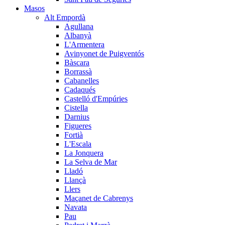
Masos
Alt Empordà
Agullana
Albanyà
L'Armentera
Avinyonet de Puigventós
Bàscara
Borrassà
Cabanelles
Cadaqués
Castelló d'Empúries
Cistella
Darnius
Figueres
Fortià
L'Escala
La Jonquera
La Selva de Mar
Lladó
Llançà
Llers
Maçanet de Cabrenys
Navata
Pau