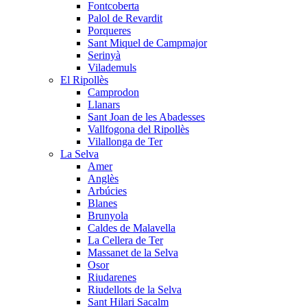
Fontcoberta
Palol de Revardit
Porqueres
Sant Miquel de Campmajor
Serinyà
Vilademuls
El Ripollès
Camprodon
Llanars
Sant Joan de les Abadesses
Vallfogona del Ripollès
Vilallonga de Ter
La Selva
Amer
Anglès
Arbúcies
Blanes
Brunyola
Caldes de Malavella
La Cellera de Ter
Massanet de la Selva
Osor
Riudarenes
Riudellots de la Selva
Sant Hilari Sacalm