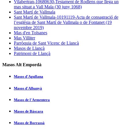
Vilabertran-10680630-Testament de Rodlens que llega un
mas situat a Vall Mala (30 juny 1068)
Sant Martí de Vallmala
Sant Martí de Vallmala-10191119-Acta de consagració de
l’església de Sant Martí de Vallmala o de Fontanet (19
novembre 2019)
Mas d'en Tolsanes
Mas Villiter
Parròquia de Sant Vicenç de Llançà
Masos de Llançà
Patrimoni de Llançà
Masos Alt Empordà
Masos d'Agullana
Masos d'Albanyà
Masos de l'Armentera
Masos de Bàscara
Masos de Borrassà