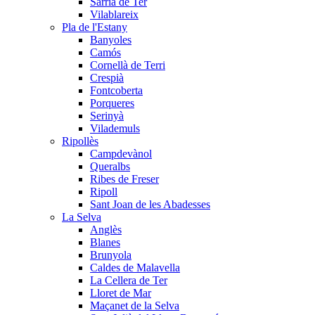
Sarrià de Ter
Vilablareix
Pla de l'Estany
Banyoles
Camós
Cornellà de Terri
Crespià
Fontcoberta
Porqueres
Serinyà
Vilademuls
Ripollès
Campdevànol
Queralbs
Ribes de Freser
Ripoll
Sant Joan de les Abadesses
La Selva
Anglès
Blanes
Brunyola
Caldes de Malavella
La Cellera de Ter
Lloret de Mar
Maçanet de la Selva