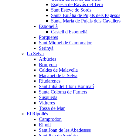
Església de Ravós del Terri
Sant Esteve de Sords
Santa Eulàlia de Pujals dels Pagesos
Santa Maria de Pujals dels Cavallers
Esponellà
Castell d'Esponellà
Porqueres
Sant Miquel de Campmajor
Serinyà
La Selva
Arbúcies
Brunyola
Caldes de Malavella
Maçanet de la Selva
Riudarenes
Sant Julià del Llor i Bonmatí
Santa Coloma de Farners
Susqueda
Vidreres
Tossa de Mar
El Ripollès
Camprodon
Ripoll
Sant Joan de les Abadesses
Sant Pau de Segúries