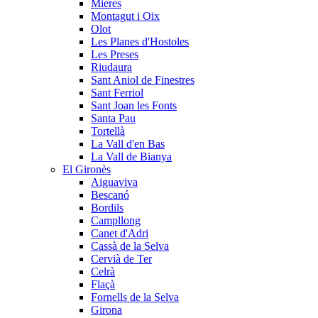
Mieres
Montagut i Oix
Olot
Les Planes d'Hostoles
Les Preses
Riudaura
Sant Aniol de Finestres
Sant Ferriol
Sant Joan les Fonts
Santa Pau
Tortellà
La Vall d'en Bas
La Vall de Bianya
El Gironès
Aiguaviva
Bescanó
Bordils
Campllong
Canet d'Adri
Cassà de la Selva
Cervià de Ter
Celrà
Flaçà
Fornells de la Selva
Girona