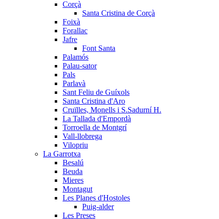
Corçà
Santa Cristina de Corçà
Foixà
Forallac
Jafre
Font Santa
Palamós
Palau-sator
Pals
Parlavà
Sant Feliu de Guíxols
Santa Cristina d'Aro
Cruïlles, Monells i S.Sadurní H.
La Tallada d'Empordà
Torroella de Montgrí
Vall-llobrega
Vilopriu
La Garrotxa
Besalú
Beuda
Mieres
Montagut
Les Planes d'Hostoles
Puig-alder
Les Preses