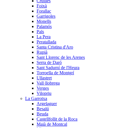
Cruïlles
Foixà
Forallac
Garrigoles
Monells
Palamós
Pals
La Pera
Peratallada
Santa Cristina d'Aro
Rupià
Sant Llorenç de les Arenes
Serra de Daró
Sant Sadurní de l'Heura
Torroella de Montgrí
Ullastret
Vall·llobrega
Verges
Vilopriu
La Garrotxa
Argelaguer
Besalú
Beuda
Castellfollit de la Roca
Maià de Montcal