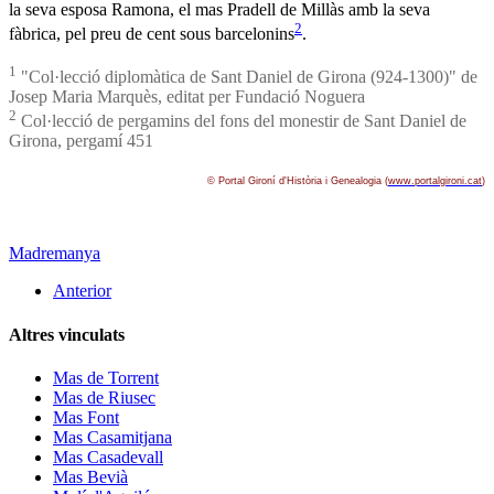
la seva esposa Ramona, el mas Pradell de Millàs amb la seva
2
fàbrica, pel preu de cent sous barcelonins
.
1
"Col·lecció diplomàtica de Sant Daniel de Girona (924-1300)" de
Josep Maria Marquès, editat per Fundació Noguera
2
Col·lecció de pergamins del fons del monestir de Sant Daniel de
Girona, pergamí 451
© Portal Gironí­ d'Història i Genealogia (
www.portalgironi.cat
)
Madremanya
Anterior
Altres vinculats
Mas de Torrent
Mas de Riusec
Mas Font
Mas Casamitjana
Mas Casadevall
Mas Bevià