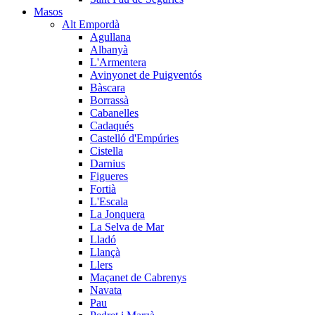
Masos
Alt Empordà
Agullana
Albanyà
L'Armentera
Avinyonet de Puigventós
Bàscara
Borrassà
Cabanelles
Cadaqués
Castelló d'Empúries
Cistella
Darnius
Figueres
Fortià
L'Escala
La Jonquera
La Selva de Mar
Lladó
Llançà
Llers
Maçanet de Cabrenys
Navata
Pau