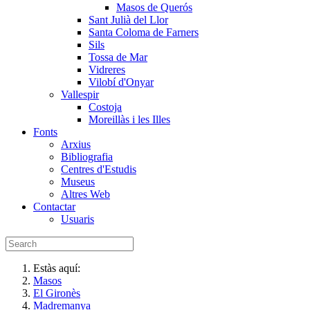
Masos de Querós
Sant Julià del Llor
Santa Coloma de Farners
Sils
Tossa de Mar
Vidreres
Vilobí d'Onyar
Vallespir
Costoja
Moreillàs i les Illes
Fonts
Arxius
Bibliografia
Centres d'Estudis
Museus
Altres Web
Contactar
Usuaris
Estàs aquí:
Masos
El Gironès
Madremanya