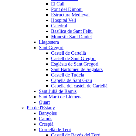
El Call
Pont del Dimoni
Estructura Medieval
Hospital Vell
Catedral
Basílica de Sant Feliu
Monestir Sant Daniel
Llagostera
Sant Gregori
Castell de Cartellà
Castell de Sant Gregori
Església de Sant Gregori
Sant Bartomeu de Segalars
Castell de Tudela
Capella de Sant Grau
Capella del castell de Cartellà
Sant Julià de Ramis
Sant Martí de Llémena
Quart
Pla de l'Estany
Banyoles
Camós
Crespià
Cornellà de Terri
Castell de Ravós del Terri