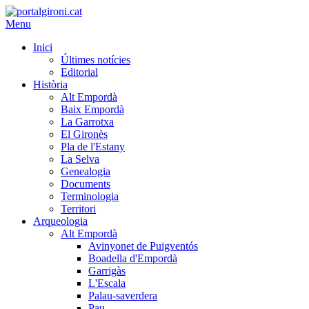
Menu
Inici
Últimes notícies
Editorial
Història
Alt Empordà
Baix Empordà
La Garrotxa
El Gironès
Pla de l'Estany
La Selva
Genealogia
Documents
Terminologia
Territori
Arqueologia
Alt Empordà
Avinyonet de Puigventós
Boadella d'Empordà
Garrigàs
L'Escala
Palau-saverdera
Pau