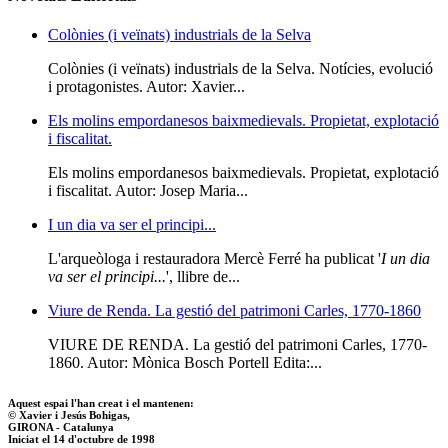
Colònies (i veïnats) industrials de la Selva
Colònies (i veïnats) industrials de la Selva. Notícies, evolució
i protagonistes. Autor: Xavier...
Els molins empordanesos baixmedievals. Propietat, explotació
i fiscalitat.
Els molins empordanesos baixmedievals. Propietat, explotació
i fiscalitat. Autor: Josep Maria...
I un dia va ser el principi...
L'arqueòloga i restauradora Mercè Ferré ha publicat '
I un dia
va ser el principi...
', llibre de...
Viure de Renda. La gestió del patrimoni Carles, 1770-1860
VIURE DE RENDA. La gestió del patrimoni Carles, 1770-
1860. Autor: Mònica Bosch Portell Edita:...
Aquest espai l'han creat i el mantenen:
© Xavier i Jesús Bohigas,
GIRONA - Catalunya
Iniciat el 14 d'octubre de 1998