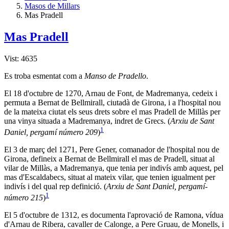
Masos de Millars
Mas Pradell
Mas Pradell
Vist: 4635
Es troba esmentat com a
Manso de Pradello
.
El 18 d'octubre de 1270, Arnau de Font, de Madremanya, cedeix i
permuta a Bernat de Bellmirall, ciutadà de Girona, i a l'hospital nou
de la mateixa ciutat els seus drets sobre el mas Pradell de Millàs per
una vinya situada a Madremanya, indret de Grecs. (
Arxiu de Sant
1
Daniel, pergamí­ número 209
)
El 3 de març del 1271, Pere Gener, comanador de l'hospital nou de
Girona, defineix a Bernat de Bellmirall el mas de Pradell, situat al
vilar de Millàs, a Madremanya, que tenia per indiví­s amb aquest, pel
mas d'Escaldabecs, situat al mateix vilar, que tenien igualment per
indiví­s i del qual rep definició. (
Arxiu de Sant Daniel, pergamí­
1
número 215
)
El 5 d'octubre de 1312, es documenta l'aprovació de Ramona, vídua
d'Arnau de Ribera, cavaller de Calonge, a Pere Gruau, de Monells, i