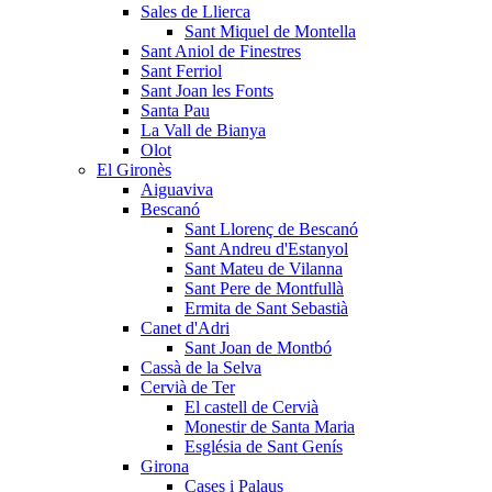
Sales de Llierca
Sant Miquel de Montella
Sant Aniol de Finestres
Sant Ferriol
Sant Joan les Fonts
Santa Pau
La Vall de Bianya
Olot
El Gironès
Aiguaviva
Bescanó
Sant Llorenç de Bescanó
Sant Andreu d'Estanyol
Sant Mateu de Vilanna
Sant Pere de Montfullà
Ermita de Sant Sebastià
Canet d'Adri
Sant Joan de Montbó
Cassà de la Selva
Cervià de Ter
El castell de Cervià
Monestir de Santa Maria
Església de Sant Genís
Girona
Cases i Palaus