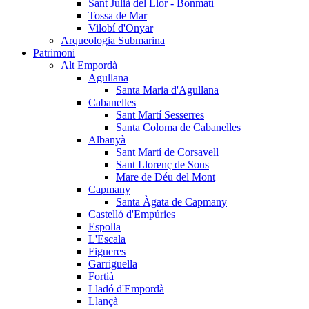
Sant Julià del Llor - Bonmatí
Tossa de Mar
Vilobí d'Onyar
Arqueologia Submarina
Patrimoni
Alt Empordà
Agullana
Santa Maria d'Agullana
Cabanelles
Sant Martí Sesserres
Santa Coloma de Cabanelles
Albanyà
Sant Martí de Corsavell
Sant Llorenç de Sous
Mare de Déu del Mont
Capmany
Santa Àgata de Capmany
Castelló d'Empúries
Espolla
L'Escala
Figueres
Garriguella
Fortià
Lladó d'Empordà
Llançà