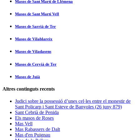
Masos de Sant Martí­ de Llémena
Masos de Sant Martí­ Vell
Masos de Sarrià de Ter
Masos de Vilablareix
Masos de Viladasens
Masos de Cervià de Ter
Masos de Juià
Altres continguts recents
Judici sobre la possessió d’unes cel·les entre el monestir de
Sant Policarp i Sant Esteve de Banyoles (26 juny 879)
Sant Cebrià de Penida
Els masos de Roses
Mas Vell
Mas Rabassers de Dalt
Mas d'en Puignau