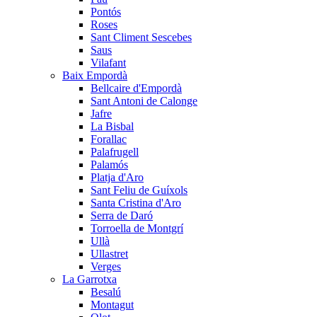
Pontós
Roses
Sant Climent Sescebes
Saus
Vilafant
Baix Empordà
Bellcaire d'Empordà
Sant Antoni de Calonge
Jafre
La Bisbal
Forallac
Palafrugell
Palamós
Platja d'Aro
Sant Feliu de Guíxols
Santa Cristina d'Aro
Serra de Daró
Torroella de Montgrí
Ullà
Ullastret
Verges
La Garrotxa
Besalú
Montagut