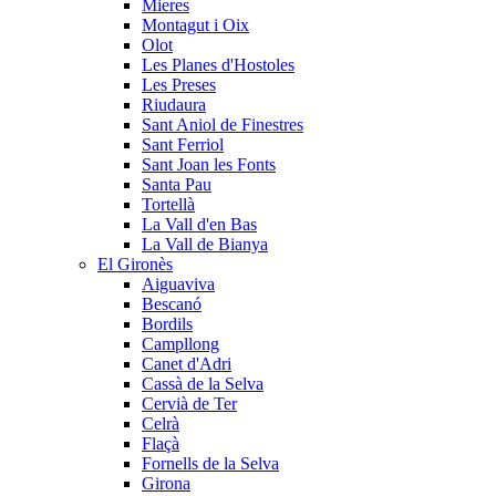
Mieres
Montagut i Oix
Olot
Les Planes d'Hostoles
Les Preses
Riudaura
Sant Aniol de Finestres
Sant Ferriol
Sant Joan les Fonts
Santa Pau
Tortellà
La Vall d'en Bas
La Vall de Bianya
El Gironès
Aiguaviva
Bescanó
Bordils
Campllong
Canet d'Adri
Cassà de la Selva
Cervià de Ter
Celrà
Flaçà
Fornells de la Selva
Girona