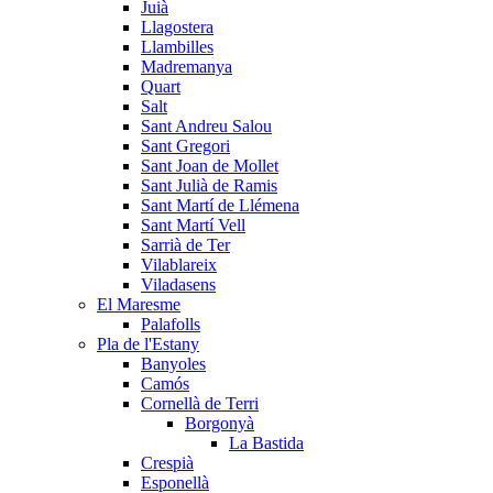
Juià
Llagostera
Llambilles
Madremanya
Quart
Salt
Sant Andreu Salou
Sant Gregori
Sant Joan de Mollet
Sant Julià de Ramis
Sant Martí de Llémena
Sant Martí Vell
Sarrià de Ter
Vilablareix
Viladasens
El Maresme
Palafolls
Pla de l'Estany
Banyoles
Camós
Cornellà de Terri
Borgonyà
La Bastida
Crespià
Esponellà