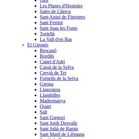
Olot
Les Planes d'Hostoles
Sales de Llierca
Sant Aniol de Finestres
Sant Ferriol
Sant Joan les Fonts
Tortellà
La Vall d'en Bas
El Gironès
Bescanó
Bordils
Canet d'Adri
Cassà de la Selva
Cervià de Ter
Fornells de la Selva
Girona
Llagostera
Llambilles
Madremanya
Quart
Salt
Sant Gregori
Sant Jordi Desvalls
Sant Julià de Ramis
Sant Martí de Llémana