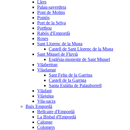
Llers
Palau-saverdera
Pont de Molins
Pontós
Port de la Selva
Portbou
Rabós d'Empordà
Roses
Sant Llorenç de la Muga
Castell de Sant Llorenç de la Muga
Sant Miquel de Fluvià
Església-monestir de Sant Miquel
Vilabertran
Viladamat
Sant Feliu de la Garriga
Castell de la Garriga
Santa Eulàlia de Palauborrell
Vilafant
Vilajuïga
Vila-sacra
Baix Empordà
Bellcaire d'Empordà
La Bisbal d'Empordà
Calonge
Colomers