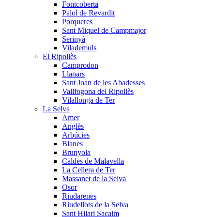
Fontcoberta
Palol de Revardit
Porqueres
Sant Miquel de Campmajor
Serinyà
Vilademuls
El Ripollès
Camprodon
Llanars
Sant Joan de les Abadesses
Vallfogona del Ripollès
Vilallonga de Ter
La Selva
Amer
Anglès
Arbúcies
Blanes
Brunyola
Caldes de Malavella
La Cellera de Ter
Massanet de la Selva
Osor
Riudarenes
Riudellots de la Selva
Sant Hilari Sacalm