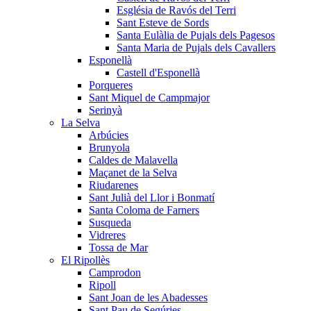
Església de Ravós del Terri
Sant Esteve de Sords
Santa Eulàlia de Pujals dels Pagesos
Santa Maria de Pujals dels Cavallers
Esponellà
Castell d'Esponellà
Porqueres
Sant Miquel de Campmajor
Serinyà
La Selva
Arbúcies
Brunyola
Caldes de Malavella
Maçanet de la Selva
Riudarenes
Sant Julià del Llor i Bonmatí
Santa Coloma de Farners
Susqueda
Vidreres
Tossa de Mar
El Ripollès
Camprodon
Ripoll
Sant Joan de les Abadesses
Sant Pau de Segúries