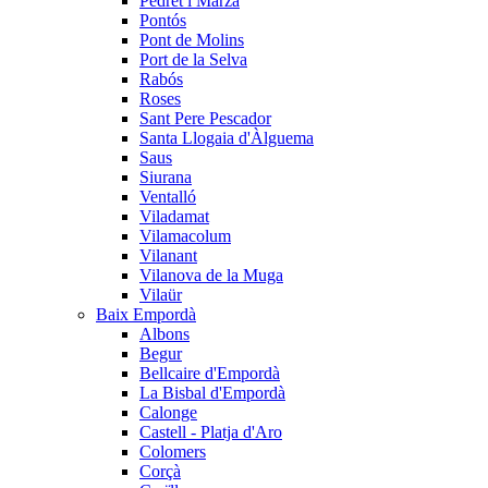
Pedret i Marzà
Pontós
Pont de Molins
Port de la Selva
Rabós
Roses
Sant Pere Pescador
Santa Llogaia d'Àlguema
Saus
Siurana
Ventalló
Viladamat
Vilamacolum
Vilanant
Vilanova de la Muga
Vilaür
Baix Empordà
Albons
Begur
Bellcaire d'Empordà
La Bisbal d'Empordà
Calonge
Castell - Platja d'Aro
Colomers
Corçà