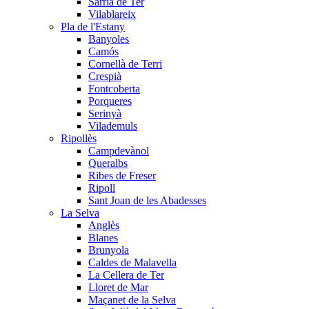
Sarrià de Ter
Vilablareix
Pla de l'Estany
Banyoles
Camós
Cornellà de Terri
Crespià
Fontcoberta
Porqueres
Serinyà
Vilademuls
Ripollès
Campdevànol
Queralbs
Ribes de Freser
Ripoll
Sant Joan de les Abadesses
La Selva
Anglès
Blanes
Brunyola
Caldes de Malavella
La Cellera de Ter
Lloret de Mar
Maçanet de la Selva