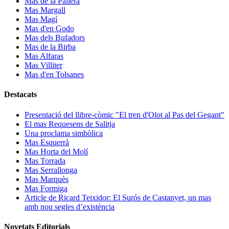
Mas de la Pallera
Mas Margall
Mas Magí
Mas d'en Godo
Mas dels Bufadors
Mas de la Birba
Mas Alfaras
Mas Villiter
Mas d'en Tolsanes
Destacats
Presentació del llibre-còmic "El tren d'Olot al Pas del Gegant"
El mas Requesens de Salitja
Una proclama simbòlica
Mas Esquerrà
Mas Horta del Molí
Mas Torrada
Mas Serrallonga
Mas Marquès
Mas Formiga
Article de Ricard Teixidor: El Surós de Castanyet, un mas
amb nou segles d’existència
Novetats Editorials