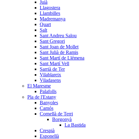
Juià
Llagostera
Llambilles
Madremanya
Quart
Salt
Sant Andreu Salou
Sant Gregori
Sant Joan de Mollet
Sant Julià de Ramis
Sant Martí de Llémena
Sant Martí Vell
Sarrià de Ter
Vilablareix
Viladasens
El Maresme
Palafolls
Pla de l'Estany
Banyoles
Camós
Cornellà de Terri
Borgonyà
La Bastida
Crespià
Esponellà