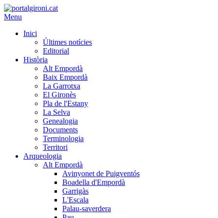
Menu
Inici
Últimes notícies
Editorial
Història
Alt Empordà
Baix Empordà
La Garrotxa
El Gironès
Pla de l'Estany
La Selva
Genealogia
Documents
Terminologia
Territori
Arqueologia
Alt Empordà
Avinyonet de Puigventós
Boadella d'Empordà
Garrigàs
L'Escala
Palau-saverdera
Pau