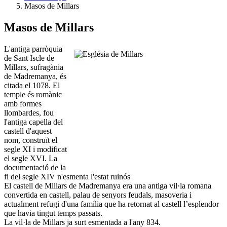
Masos de Millars
Masos de Millars
L'antiga parròquia
de Sant Iscle de
Millars, sufragània
de Madremanya, és
citada el 1078. El
temple és romànic
amb formes
llombardes, fou
l'antiga capella del
castell d'aquest
nom, construït el
segle XI i modificat
el segle XVI. La
documentació de la
fi del segle XIV n'esmenta l'estat ruinós
El castell de Millars de Madremanya era una antiga vil·la romana
convertida en castell, palau de senyors feudals, masoveria i
actualment refugi d'una famí­lia que ha retornat al castell l’esplendor
que havia tingut temps passats.
La vil·la de Millars ja surt esmentada a l'any 834.