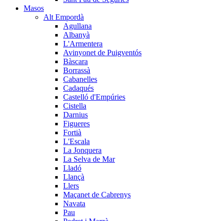
Masos
Alt Empordà
Agullana
Albanyà
L'Armentera
Avinyonet de Puigventós
Bàscara
Borrassà
Cabanelles
Cadaqués
Castelló d'Empúries
Cistella
Darnius
Figueres
Fortià
L'Escala
La Jonquera
La Selva de Mar
Lladó
Llançà
Llers
Maçanet de Cabrenys
Navata
Pau