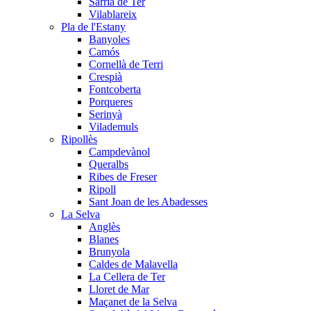
Sarrià de Ter
Vilablareix
Pla de l'Estany
Banyoles
Camós
Cornellà de Terri
Crespià
Fontcoberta
Porqueres
Serinyà
Vilademuls
Ripollès
Campdevànol
Queralbs
Ribes de Freser
Ripoll
Sant Joan de les Abadesses
La Selva
Anglès
Blanes
Brunyola
Caldes de Malavella
La Cellera de Ter
Lloret de Mar
Maçanet de la Selva