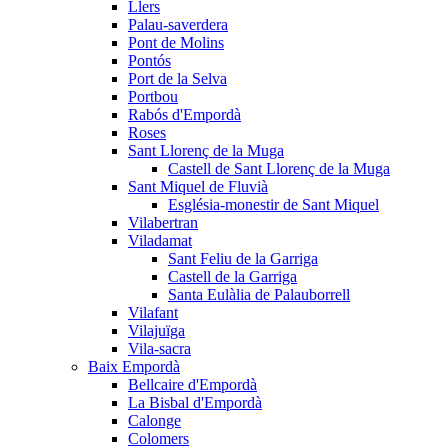
Llers
Palau-saverdera
Pont de Molins
Pontós
Port de la Selva
Portbou
Rabós d'Empordà
Roses
Sant Llorenç de la Muga
Castell de Sant Llorenç de la Muga
Sant Miquel de Fluvià
Església-monestir de Sant Miquel
Vilabertran
Viladamat
Sant Feliu de la Garriga
Castell de la Garriga
Santa Eulàlia de Palauborrell
Vilafant
Vilajuïga
Vila-sacra
Baix Empordà
Bellcaire d'Empordà
La Bisbal d'Empordà
Calonge
Colomers