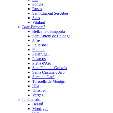
Pontós
Roses
Sant Climent Sescebes
Saus
Vilafant
Baix Empordà
Bellcaire d'Empordà
Sant Antoni de Calonge
Jafre
La Bisbal
Forallac
Palafrugell
Palamós
Platja d'Aro
Sant Feliu de Guíxols
Santa Cristina d'Aro
Serra de Daró
Torroella de Montgrí
Ullà
Ullastret
Verges
La Garrotxa
Besalú
Montagut