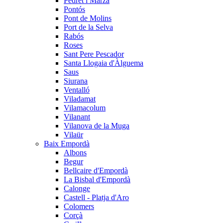
Pedret i Marzà
Pontós
Pont de Molins
Port de la Selva
Rabós
Roses
Sant Pere Pescador
Santa Llogaia d'Àlguema
Saus
Siurana
Ventalló
Viladamat
Vilamacolum
Vilanant
Vilanova de la Muga
Vilaür
Baix Empordà
Albons
Begur
Bellcaire d'Empordà
La Bisbal d'Empordà
Calonge
Castell - Platja d'Aro
Colomers
Corçà