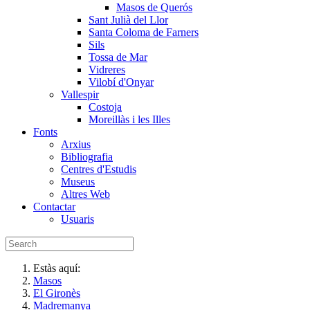
Masos de Querós
Sant Julià del Llor
Santa Coloma de Farners
Sils
Tossa de Mar
Vidreres
Vilobí d'Onyar
Vallespir
Costoja
Moreillàs i les Illes
Fonts
Arxius
Bibliografia
Centres d'Estudis
Museus
Altres Web
Contactar
Usuaris
Estàs aquí:
Masos
El Gironès
Madremanya