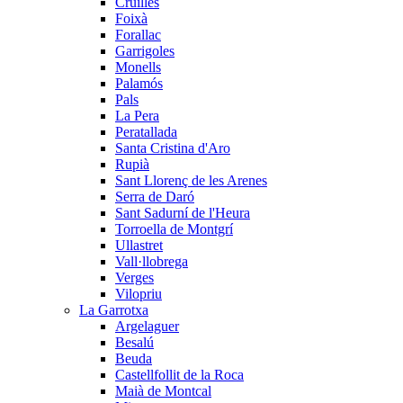
Cruïlles
Foixà
Forallac
Garrigoles
Monells
Palamós
Pals
La Pera
Peratallada
Santa Cristina d'Aro
Rupià
Sant Llorenç de les Arenes
Serra de Daró
Sant Sadurní de l'Heura
Torroella de Montgrí
Ullastret
Vall·llobrega
Verges
Vilopriu
La Garrotxa
Argelaguer
Besalú
Beuda
Castellfollit de la Roca
Maià de Montcal