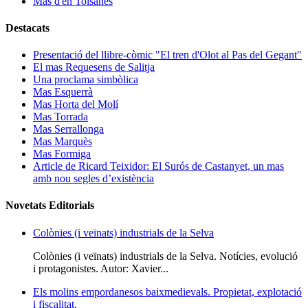
Mas d'en Tolsanes
Destacats
Presentació del llibre-còmic "El tren d'Olot al Pas del Gegant"
El mas Requesens de Salitja
Una proclama simbòlica
Mas Esquerrà
Mas Horta del Molí
Mas Torrada
Mas Serrallonga
Mas Marquès
Mas Formiga
Article de Ricard Teixidor: El Surós de Castanyet, un mas
amb nou segles d’existència
Novetats Editorials
Colònies (i veïnats) industrials de la Selva
Colònies (i veïnats) industrials de la Selva. Notícies, evolució
i protagonistes. Autor: Xavier...
Els molins empordanesos baixmedievals. Propietat, explotació
i fiscalitat.