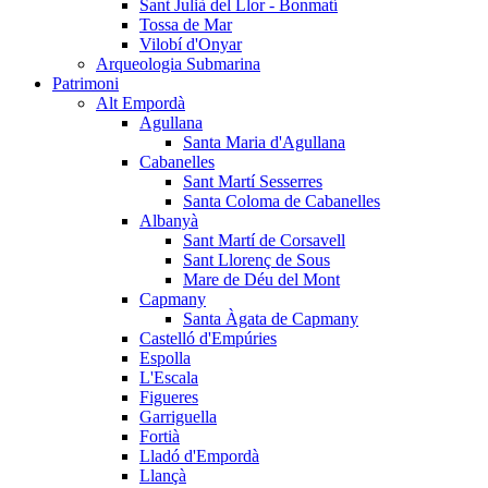
Sant Julià del Llor - Bonmatí
Tossa de Mar
Vilobí d'Onyar
Arqueologia Submarina
Patrimoni
Alt Empordà
Agullana
Santa Maria d'Agullana
Cabanelles
Sant Martí Sesserres
Santa Coloma de Cabanelles
Albanyà
Sant Martí de Corsavell
Sant Llorenç de Sous
Mare de Déu del Mont
Capmany
Santa Àgata de Capmany
Castelló d'Empúries
Espolla
L'Escala
Figueres
Garriguella
Fortià
Lladó d'Empordà
Llançà