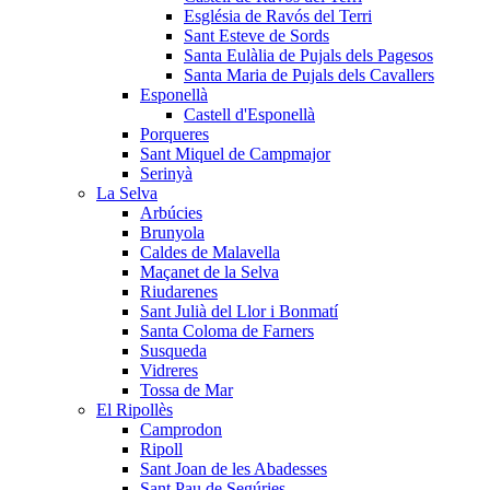
Església de Ravós del Terri
Sant Esteve de Sords
Santa Eulàlia de Pujals dels Pagesos
Santa Maria de Pujals dels Cavallers
Esponellà
Castell d'Esponellà
Porqueres
Sant Miquel de Campmajor
Serinyà
La Selva
Arbúcies
Brunyola
Caldes de Malavella
Maçanet de la Selva
Riudarenes
Sant Julià del Llor i Bonmatí
Santa Coloma de Farners
Susqueda
Vidreres
Tossa de Mar
El Ripollès
Camprodon
Ripoll
Sant Joan de les Abadesses
Sant Pau de Segúries