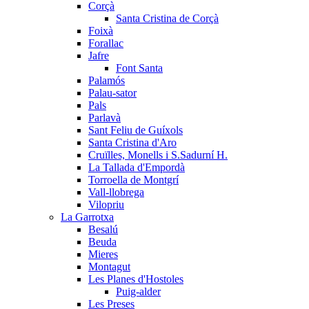
Corçà
Santa Cristina de Corçà
Foixà
Forallac
Jafre
Font Santa
Palamós
Palau-sator
Pals
Parlavà
Sant Feliu de Guíxols
Santa Cristina d'Aro
Cruïlles, Monells i S.Sadurní H.
La Tallada d'Empordà
Torroella de Montgrí
Vall-llobrega
Vilopriu
La Garrotxa
Besalú
Beuda
Mieres
Montagut
Les Planes d'Hostoles
Puig-alder
Les Preses