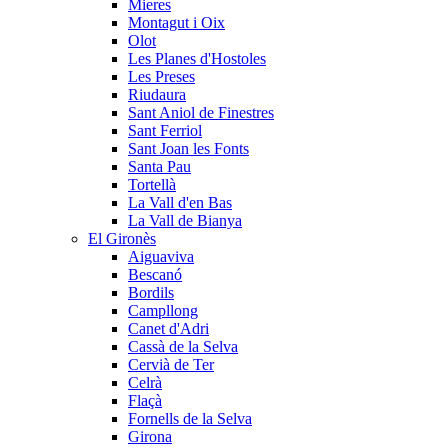
Mieres
Montagut i Oix
Olot
Les Planes d'Hostoles
Les Preses
Riudaura
Sant Aniol de Finestres
Sant Ferriol
Sant Joan les Fonts
Santa Pau
Tortellà
La Vall d'en Bas
La Vall de Bianya
El Gironès
Aiguaviva
Bescanó
Bordils
Campllong
Canet d'Adri
Cassà de la Selva
Cervià de Ter
Celrà
Flaçà
Fornells de la Selva
Girona