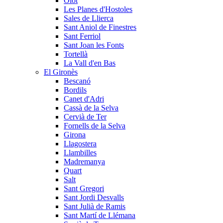
Olot
Les Planes d'Hostoles
Sales de Llierca
Sant Aniol de Finestres
Sant Ferriol
Sant Joan les Fonts
Tortellà
La Vall d'en Bas
El Gironès
Bescanó
Bordils
Canet d'Adri
Cassà de la Selva
Cervià de Ter
Fornells de la Selva
Girona
Llagostera
Llambilles
Madremanya
Quart
Salt
Sant Gregori
Sant Jordi Desvalls
Sant Julià de Ramis
Sant Martí de Llémana