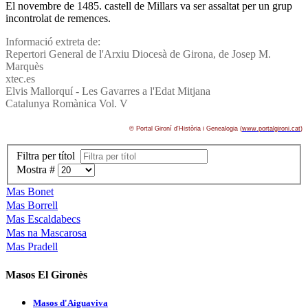
El novembre de 1485. castell de Millars va ser assaltat per un grup
incontrolat de remences.
Informació extreta de:
Repertori General de l'Arxiu Diocesà de Girona, de Josep M.
Marquès
xtec.es
Elvis Mallorquí­ - Les Gavarres a l'Edat Mitjana
Catalunya Romànica Vol. V
© Portal Gironí­ d'Història i Genealogia (
www.portalgironi.cat
)
Filtra per títol
Mostra #
Mas Bonet
Mas Borrell
Mas Escaldabecs
Mas na Mascarosa
Mas Pradell
Masos El Gironès
Masos d'Aiguaviva