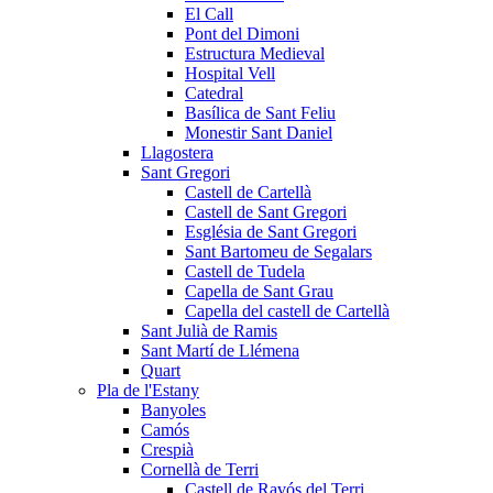
El Call
Pont del Dimoni
Estructura Medieval
Hospital Vell
Catedral
Basílica de Sant Feliu
Monestir Sant Daniel
Llagostera
Sant Gregori
Castell de Cartellà
Castell de Sant Gregori
Església de Sant Gregori
Sant Bartomeu de Segalars
Castell de Tudela
Capella de Sant Grau
Capella del castell de Cartellà
Sant Julià de Ramis
Sant Martí de Llémena
Quart
Pla de l'Estany
Banyoles
Camós
Crespià
Cornellà de Terri
Castell de Ravós del Terri