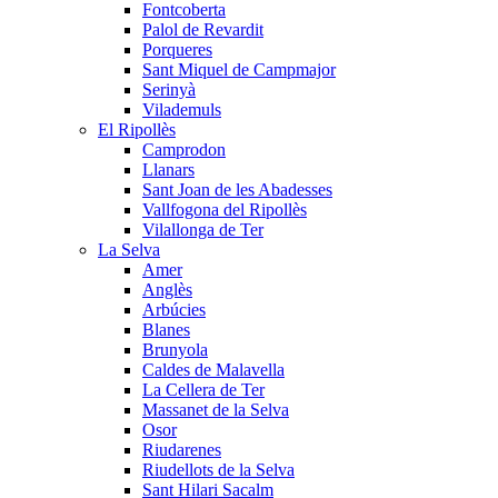
Fontcoberta
Palol de Revardit
Porqueres
Sant Miquel de Campmajor
Serinyà
Vilademuls
El Ripollès
Camprodon
Llanars
Sant Joan de les Abadesses
Vallfogona del Ripollès
Vilallonga de Ter
La Selva
Amer
Anglès
Arbúcies
Blanes
Brunyola
Caldes de Malavella
La Cellera de Ter
Massanet de la Selva
Osor
Riudarenes
Riudellots de la Selva
Sant Hilari Sacalm