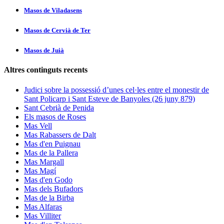
Masos de Viladasens
Masos de Cervià de Ter
Masos de Juià
Altres continguts recents
Judici sobre la possessió d’unes cel·les entre el monestir de
Sant Policarp i Sant Esteve de Banyoles (26 juny 879)
Sant Cebrià de Penida
Els masos de Roses
Mas Vell
Mas Rabassers de Dalt
Mas d'en Puignau
Mas de la Pallera
Mas Margall
Mas Magí
Mas d'en Godo
Mas dels Bufadors
Mas de la Birba
Mas Alfaras
Mas Villiter