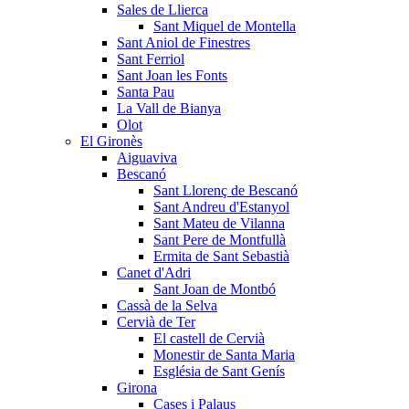
Sales de Llierca
Sant Miquel de Montella
Sant Aniol de Finestres
Sant Ferriol
Sant Joan les Fonts
Santa Pau
La Vall de Bianya
Olot
El Gironès
Aiguaviva
Bescanó
Sant Llorenç de Bescanó
Sant Andreu d'Estanyol
Sant Mateu de Vilanna
Sant Pere de Montfullà
Ermita de Sant Sebastià
Canet d'Adri
Sant Joan de Montbó
Cassà de la Selva
Cervià de Ter
El castell de Cervià
Monestir de Santa Maria
Església de Sant Genís
Girona
Cases i Palaus