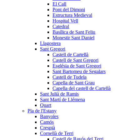
El Call
Pont del Dimoni
Estructura Medieval
Hospital Vell
Catedral
Basílica de Sant Feliu
Monestir Sant Daniel
Llagostera
Sant Gregori
Castell de Cartellà
Castell de Sant Gregori
Església de Sant Gregori
Sant Bartomeu de Segalars
Castell de Tudela
Capella de Sant Grau
Capella del castell de Cartellà
Sant Julià de Ramis
Sant Martí de Llémena
Quart
Pla de l'Estany
Banyoles
Camós
Crespià
Cornellà de Terri
Castell de Ravós del Terri