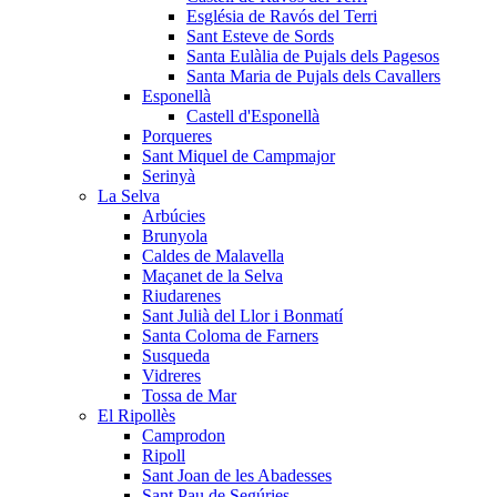
Església de Ravós del Terri
Sant Esteve de Sords
Santa Eulàlia de Pujals dels Pagesos
Santa Maria de Pujals dels Cavallers
Esponellà
Castell d'Esponellà
Porqueres
Sant Miquel de Campmajor
Serinyà
La Selva
Arbúcies
Brunyola
Caldes de Malavella
Maçanet de la Selva
Riudarenes
Sant Julià del Llor i Bonmatí
Santa Coloma de Farners
Susqueda
Vidreres
Tossa de Mar
El Ripollès
Camprodon
Ripoll
Sant Joan de les Abadesses
Sant Pau de Segúries