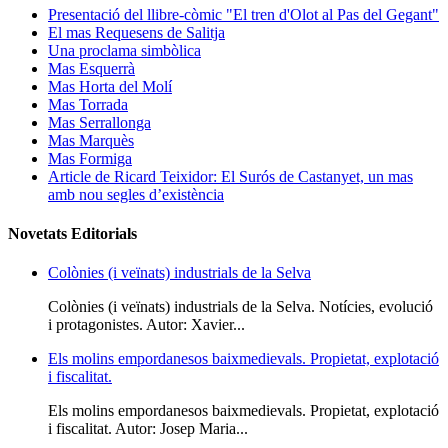
Presentació del llibre-còmic "El tren d'Olot al Pas del Gegant"
El mas Requesens de Salitja
Una proclama simbòlica
Mas Esquerrà
Mas Horta del Molí
Mas Torrada
Mas Serrallonga
Mas Marquès
Mas Formiga
Article de Ricard Teixidor: El Surós de Castanyet, un mas
amb nou segles d’existència
Novetats Editorials
Colònies (i veïnats) industrials de la Selva
Colònies (i veïnats) industrials de la Selva. Notícies, evolució
i protagonistes. Autor: Xavier...
Els molins empordanesos baixmedievals. Propietat, explotació
i fiscalitat.
Els molins empordanesos baixmedievals. Propietat, explotació
i fiscalitat. Autor: Josep Maria...