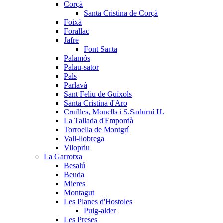
Corçà
Santa Cristina de Corçà
Foixà
Forallac
Jafre
Font Santa
Palamós
Palau-sator
Pals
Parlavà
Sant Feliu de Guíxols
Santa Cristina d'Aro
Cruïlles, Monells i S.Sadurní H.
La Tallada d'Empordà
Torroella de Montgrí
Vall-llobrega
Vilopriu
La Garrotxa
Besalú
Beuda
Mieres
Montagut
Les Planes d'Hostoles
Puig-alder
Les Preses