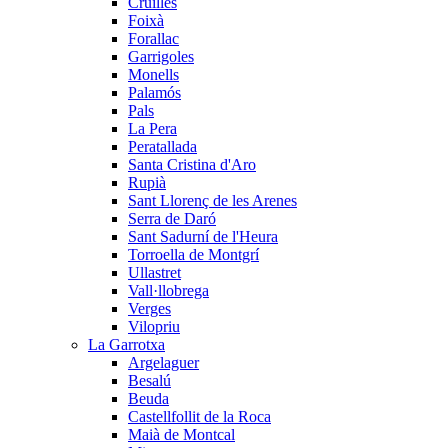
Cruïlles
Foixà
Forallac
Garrigoles
Monells
Palamós
Pals
La Pera
Peratallada
Santa Cristina d'Aro
Rupià
Sant Llorenç de les Arenes
Serra de Daró
Sant Sadurní de l'Heura
Torroella de Montgrí
Ullastret
Vall·llobrega
Verges
Vilopriu
La Garrotxa
Argelaguer
Besalú
Beuda
Castellfollit de la Roca
Maià de Montcal