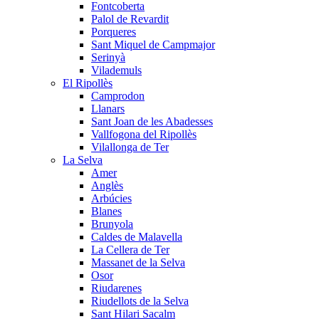
Fontcoberta
Palol de Revardit
Porqueres
Sant Miquel de Campmajor
Serinyà
Vilademuls
El Ripollès
Camprodon
Llanars
Sant Joan de les Abadesses
Vallfogona del Ripollès
Vilallonga de Ter
La Selva
Amer
Anglès
Arbúcies
Blanes
Brunyola
Caldes de Malavella
La Cellera de Ter
Massanet de la Selva
Osor
Riudarenes
Riudellots de la Selva
Sant Hilari Sacalm