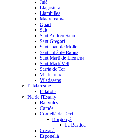
Juià
Llagostera
Llambilles
Madremanya
Quart
Salt
Sant Andreu Salou
Sant Gregori
Sant Joan de Mollet
Sant Julià de Ramis
Sant Martí de Llémena
Sant Martí Vell
Sarrià de Ter
Vilablareix
Viladasens
El Maresme
Palafolls
Pla de l'Estany
Banyoles
Camós
Cornellà de Terri
Borgonyà
La Bastida
Crespià
Esponellà