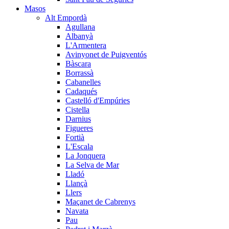
Masos
Alt Empordà
Agullana
Albanyà
L'Armentera
Avinyonet de Puigventós
Bàscara
Borrassà
Cabanelles
Cadaqués
Castelló d'Empúries
Cistella
Darnius
Figueres
Fortià
L'Escala
La Jonquera
La Selva de Mar
Lladó
Llançà
Llers
Maçanet de Cabrenys
Navata
Pau