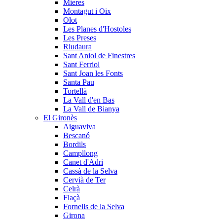
Mieres
Montagut i Oix
Olot
Les Planes d'Hostoles
Les Preses
Riudaura
Sant Aniol de Finestres
Sant Ferriol
Sant Joan les Fonts
Santa Pau
Tortellà
La Vall d'en Bas
La Vall de Bianya
El Gironès
Aiguaviva
Bescanó
Bordils
Campllong
Canet d'Adri
Cassà de la Selva
Cervià de Ter
Celrà
Flaçà
Fornells de la Selva
Girona