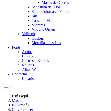
Masos de Querós
Sant Julià del Llor
Santa Coloma de Farners
Sils
Tossa de Mar
Vidreres
Vilobí d'Onyar
Vallespir
Costoja
Moreillàs i les Illes
Fonts
Arxius
Bibliografia
Centres d'Estudis
Museus
Altres Web
Contactar
Usuaris
Estàs aquí:
Masos
El Gironès
Cervià de Ter