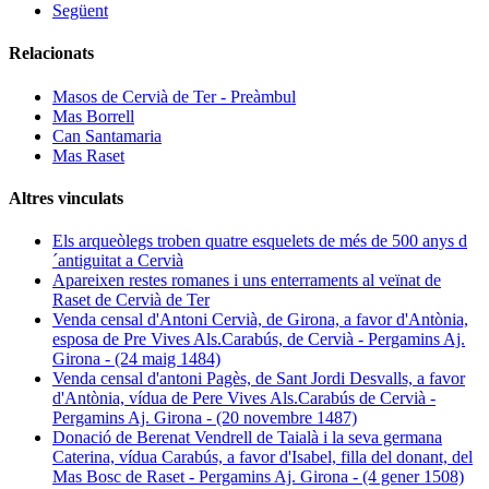
Següent
Relacionats
Masos de Cervià de Ter - Preàmbul
Mas Borrell
Can Santamaria
Mas Raset
Altres vinculats
Els arqueòlegs troben quatre esquelets de més de 500 anys d
´antiguitat a Cervià
Apareixen restes romanes i uns enterraments al veïnat de
Raset de Cervià de Ter
Venda censal d'Antoni Cervià, de Girona, a favor d'Antònia,
esposa de Pre Vives Als.Carabús, de Cervià - Pergamins Aj.
Girona - (24 maig 1484)
Venda censal d'antoni Pagès, de Sant Jordi Desvalls, a favor
d'Antònia, vídua de Pere Vives Als.Carabús de Cervià -
Pergamins Aj. Girona - (20 novembre 1487)
Donació de Berenat Vendrell de Taialà i la seva germana
Caterina, vídua Carabús, a favor d'Isabel, filla del donant, del
Mas Bosc de Raset - Pergamins Aj. Girona - (4 gener 1508)