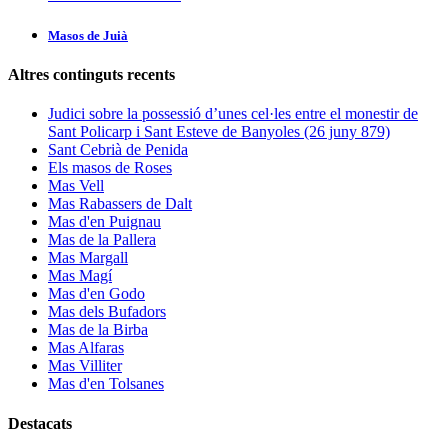
Masos de Juià
Altres continguts recents
Judici sobre la possessió d’unes cel·les entre el monestir de
Sant Policarp i Sant Esteve de Banyoles (26 juny 879)
Sant Cebrià de Penida
Els masos de Roses
Mas Vell
Mas Rabassers de Dalt
Mas d'en Puignau
Mas de la Pallera
Mas Margall
Mas Magí
Mas d'en Godo
Mas dels Bufadors
Mas de la Birba
Mas Alfaras
Mas Villiter
Mas d'en Tolsanes
Destacats