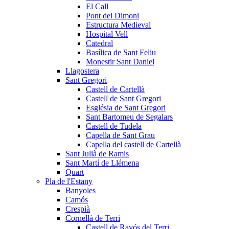
El Call
Pont del Dimoni
Estructura Medieval
Hospital Vell
Catedral
Basílica de Sant Feliu
Monestir Sant Daniel
Llagostera
Sant Gregori
Castell de Cartellà
Castell de Sant Gregori
Església de Sant Gregori
Sant Bartomeu de Segalars
Castell de Tudela
Capella de Sant Grau
Capella del castell de Cartellà
Sant Julià de Ramis
Sant Martí de Llémena
Quart
Pla de l'Estany
Banyoles
Camós
Crespià
Cornellà de Terri
Castell de Ravós del Terri