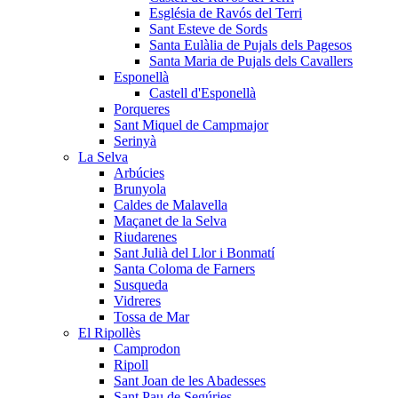
Església de Ravós del Terri
Sant Esteve de Sords
Santa Eulàlia de Pujals dels Pagesos
Santa Maria de Pujals dels Cavallers
Esponellà
Castell d'Esponellà
Porqueres
Sant Miquel de Campmajor
Serinyà
La Selva
Arbúcies
Brunyola
Caldes de Malavella
Maçanet de la Selva
Riudarenes
Sant Julià del Llor i Bonmatí
Santa Coloma de Farners
Susqueda
Vidreres
Tossa de Mar
El Ripollès
Camprodon
Ripoll
Sant Joan de les Abadesses
Sant Pau de Segúries