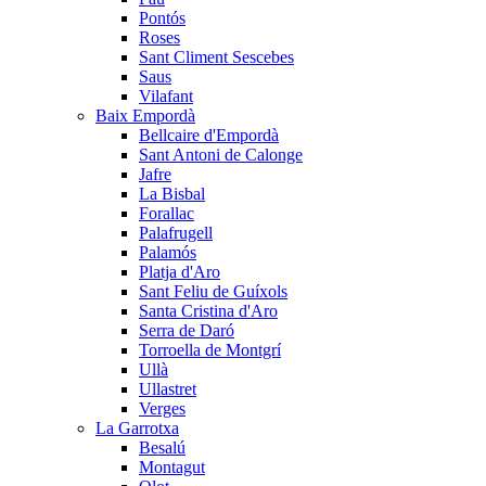
Pontós
Roses
Sant Climent Sescebes
Saus
Vilafant
Baix Empordà
Bellcaire d'Empordà
Sant Antoni de Calonge
Jafre
La Bisbal
Forallac
Palafrugell
Palamós
Platja d'Aro
Sant Feliu de Guíxols
Santa Cristina d'Aro
Serra de Daró
Torroella de Montgrí
Ullà
Ullastret
Verges
La Garrotxa
Besalú
Montagut