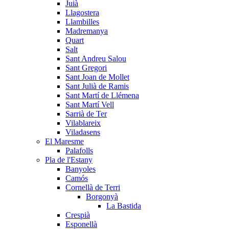
Juià
Llagostera
Llambilles
Madremanya
Quart
Salt
Sant Andreu Salou
Sant Gregori
Sant Joan de Mollet
Sant Julià de Ramis
Sant Martí de Llémena
Sant Martí Vell
Sarrià de Ter
Vilablareix
Viladasens
El Maresme
Palafolls
Pla de l'Estany
Banyoles
Camós
Cornellà de Terri
Borgonyà
La Bastida
Crespià
Esponellà