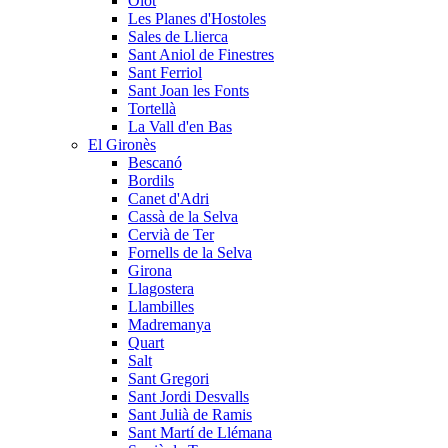
Olot
Les Planes d'Hostoles
Sales de Llierca
Sant Aniol de Finestres
Sant Ferriol
Sant Joan les Fonts
Tortellà
La Vall d'en Bas
El Gironès
Bescanó
Bordils
Canet d'Adri
Cassà de la Selva
Cervià de Ter
Fornells de la Selva
Girona
Llagostera
Llambilles
Madremanya
Quart
Salt
Sant Gregori
Sant Jordi Desvalls
Sant Julià de Ramis
Sant Martí de Llémana