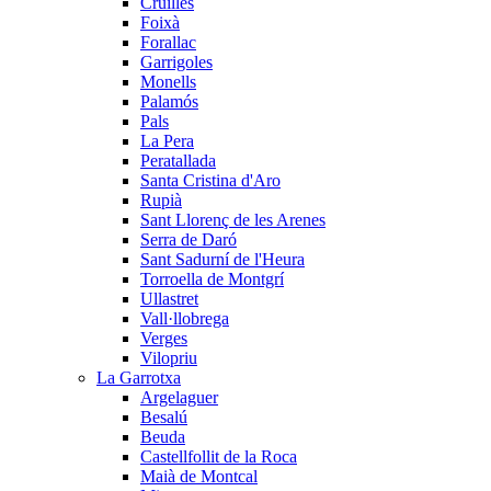
Cruïlles
Foixà
Forallac
Garrigoles
Monells
Palamós
Pals
La Pera
Peratallada
Santa Cristina d'Aro
Rupià
Sant Llorenç de les Arenes
Serra de Daró
Sant Sadurní de l'Heura
Torroella de Montgrí
Ullastret
Vall·llobrega
Verges
Vilopriu
La Garrotxa
Argelaguer
Besalú
Beuda
Castellfollit de la Roca
Maià de Montcal