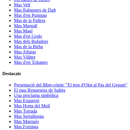
Mas Vell
Mas Rabassers de Dalt
Mas d'en Puignau
Mas de la Pallera
Mas Margall
Mas Magí
Mas d'en Godo
Mas dels Bufadors
Mas de la Birba
Mas Alfaras
Mas Villiter
Mas d'en Tolsanes
Destacats
Presentació del llibre-còmic "El tren d'Olot al Pas del Gegant"
El mas Requesens de Salitja
Una proclama simbòlica
Mas Esquerrà
Mas Horta del Molí
Mas Torrada
Mas Serrallonga
Mas Marquès
Mas Formiga