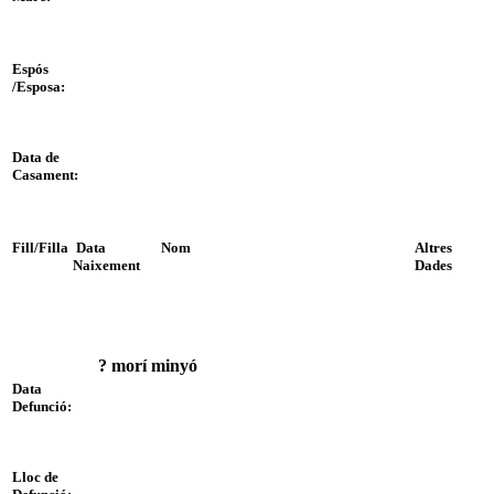
Espós
/Esposa:
Data de
Casament:
Fill/Filla
Data
Nom
Altres
Naixement
Dades
? morí minyó
Data
Defunció:
Lloc de