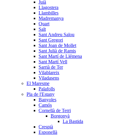
Juià
Llagostera
Llambilles
Madremanya
Quart
Salt
Sant Andreu Salou
Sant Gregori
Sant Joan de Mollet
Sant Julià de Ramis
Sant Martí de Llémena
Sant Martí Vell
Sarrià de Ter
Vilablareix
Viladasens
El Maresme
Palafolls
Pla de l'Estany
Banyoles
Camós
Cornellà de Terri
Borgonyà
La Bastida
Crespià
Esponellà