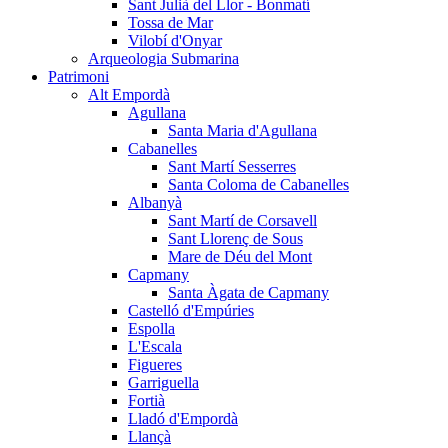
Sant Julià del Llor - Bonmatí
Tossa de Mar
Vilobí d'Onyar
Arqueologia Submarina
Patrimoni
Alt Empordà
Agullana
Santa Maria d'Agullana
Cabanelles
Sant Martí Sesserres
Santa Coloma de Cabanelles
Albanyà
Sant Martí de Corsavell
Sant Llorenç de Sous
Mare de Déu del Mont
Capmany
Santa Àgata de Capmany
Castelló d'Empúries
Espolla
L'Escala
Figueres
Garriguella
Fortià
Lladó d'Empordà
Llançà