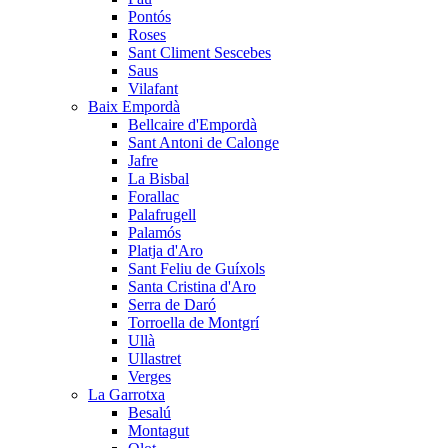
Pontós
Roses
Sant Climent Sescebes
Saus
Vilafant
Baix Empordà
Bellcaire d'Empordà
Sant Antoni de Calonge
Jafre
La Bisbal
Forallac
Palafrugell
Palamós
Platja d'Aro
Sant Feliu de Guíxols
Santa Cristina d'Aro
Serra de Daró
Torroella de Montgrí
Ullà
Ullastret
Verges
La Garrotxa
Besalú
Montagut