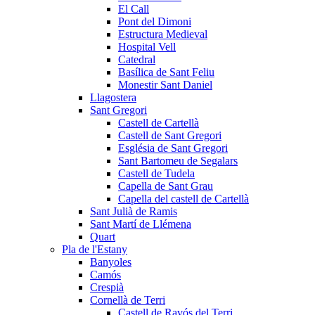
El Call
Pont del Dimoni
Estructura Medieval
Hospital Vell
Catedral
Basílica de Sant Feliu
Monestir Sant Daniel
Llagostera
Sant Gregori
Castell de Cartellà
Castell de Sant Gregori
Església de Sant Gregori
Sant Bartomeu de Segalars
Castell de Tudela
Capella de Sant Grau
Capella del castell de Cartellà
Sant Julià de Ramis
Sant Martí de Llémena
Quart
Pla de l'Estany
Banyoles
Camós
Crespià
Cornellà de Terri
Castell de Ravós del Terri