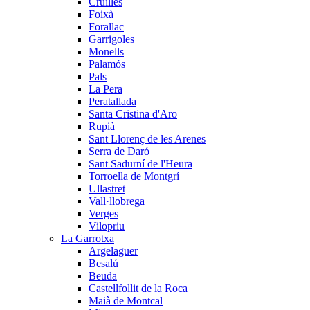
Cruïlles
Foixà
Forallac
Garrigoles
Monells
Palamós
Pals
La Pera
Peratallada
Santa Cristina d'Aro
Rupià
Sant Llorenç de les Arenes
Serra de Daró
Sant Sadurní de l'Heura
Torroella de Montgrí
Ullastret
Vall·llobrega
Verges
Vilopriu
La Garrotxa
Argelaguer
Besalú
Beuda
Castellfollit de la Roca
Maià de Montcal