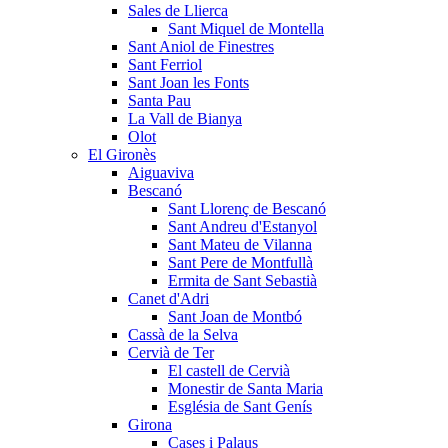
Sales de Llierca
Sant Miquel de Montella
Sant Aniol de Finestres
Sant Ferriol
Sant Joan les Fonts
Santa Pau
La Vall de Bianya
Olot
El Gironès
Aiguaviva
Bescanó
Sant Llorenç de Bescanó
Sant Andreu d'Estanyol
Sant Mateu de Vilanna
Sant Pere de Montfullà
Ermita de Sant Sebastià
Canet d'Adri
Sant Joan de Montbó
Cassà de la Selva
Cervià de Ter
El castell de Cervià
Monestir de Santa Maria
Església de Sant Genís
Girona
Cases i Palaus