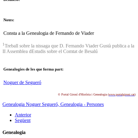
Notes:
Consta a la Genealogia de Fernando de Viader
1
Treball sobre la nissaga que D. Fernando Viader Gustà publica a la
II Assemblea dEstudis sobre el Comtat de Besalú
Genealogies de les que forma part:
Noguer de Segueró
© Portal Gironí d'Història i Genealogia (
www.portalgironi.cat
)
Genealogia Noguer Segueró,
Genealogia - Persones
Anterior
Següent
Genealogia