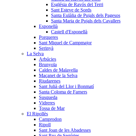
Església de Ravós del Terri
Sant Esteve de Sords
Santa Eulàlia de Pujals dels Pagesos
Santa Maria de Pujals dels Cavallers
Esponellà
Castell d'Esponellà
Porqueres
Sant Miquel de Campmajor
Serinyà
La Selva
Arbúcies
Brunyola
Caldes de Malavella
Maçanet de la Selva
Riudarenes
Sant Julià del Llor i Bonmatí
Santa Coloma de Farners
Susqueda
Vidreres
Tossa de Mar
El Ripollès
Camprodon
Ripoll
Sant Joan de les Abadesses
Sant Pau de Segúries