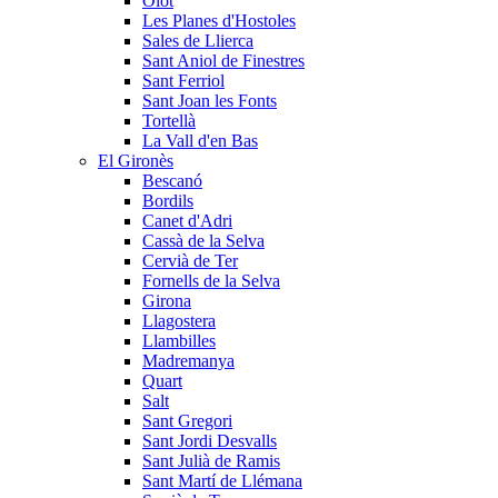
Olot
Les Planes d'Hostoles
Sales de Llierca
Sant Aniol de Finestres
Sant Ferriol
Sant Joan les Fonts
Tortellà
La Vall d'en Bas
El Gironès
Bescanó
Bordils
Canet d'Adri
Cassà de la Selva
Cervià de Ter
Fornells de la Selva
Girona
Llagostera
Llambilles
Madremanya
Quart
Salt
Sant Gregori
Sant Jordi Desvalls
Sant Julià de Ramis
Sant Martí de Llémana