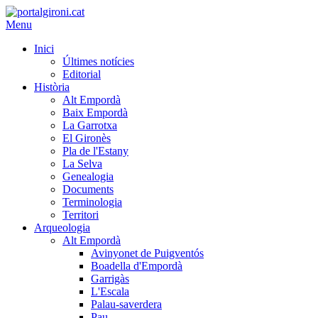
Menu
Inici
Últimes notícies
Editorial
Història
Alt Empordà
Baix Empordà
La Garrotxa
El Gironès
Pla de l'Estany
La Selva
Genealogia
Documents
Terminologia
Territori
Arqueologia
Alt Empordà
Avinyonet de Puigventós
Boadella d'Empordà
Garrigàs
L'Escala
Palau-saverdera
Pau