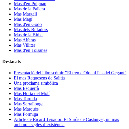
Mas d'en Puignau
Mas de la Pallera
Mas Margall
Mas Magí
Mas d'en Godo
Mas dels Bufadors
Mas de la Birba
Mas Alfaras
Mas Villiter
Mas d'en Tolsanes
Destacats
Presentació del llibre-còmic "El tren d'Olot al Pas del Gegant"
El mas Requesens de Salitja
Una proclama simbòlica
Mas Esquerrà
Mas Horta del Molí
Mas Torrada
Mas Serrallonga
Mas Marquès
Mas Formiga
Article de Ricard Teixidor: El Surós de Castanyet, un mas
amb nou segles d’existència