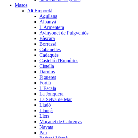
Masos
Alt Empordà
Agullana
Albanyà
L'Armentera
Avinyonet de Puigventós
Bàscara
Borrassà
Cabanelles
Cadaqués
Castelló d'Empúries
Cistella
Darnius
Figueres
Fortià
L'Escala
La Jonquera
La Selva de Mar
Lladó
Llançà
Llers
Maçanet de Cabrenys
Navata
Pau