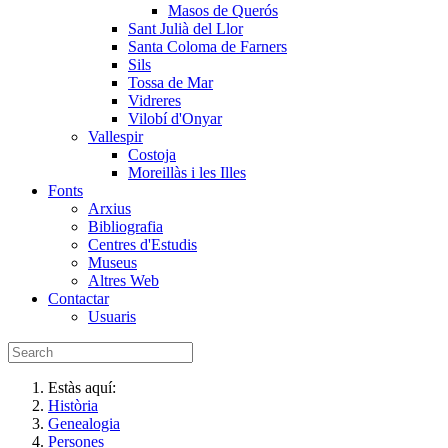
Masos de Querós
Sant Julià del Llor
Santa Coloma de Farners
Sils
Tossa de Mar
Vidreres
Vilobí d'Onyar
Vallespir
Costoja
Moreillàs i les Illes
Fonts
Arxius
Bibliografia
Centres d'Estudis
Museus
Altres Web
Contactar
Usuaris
Estàs aquí:
Història
Genealogia
Persones