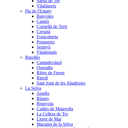
Sarrià de Ter
Vilablareix
Pla de l'Estany
Banyoles
Camós
Cornellà de Terri
Crespià
Fontcoberta
Porqueres
Serinyà
Vilademuls
Ripollès
Campdevànol
Queralbs
Ribes de Freser
Ripoll
Sant Joan de les Abadesses
La Selva
Anglès
Blanes
Brunyola
Caldes de Malavella
La Cellera de Ter
Lloret de Mar
Maçanet de la Selva