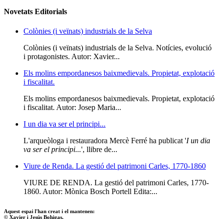
Novetats Editorials
Colònies (i veïnats) industrials de la Selva
Colònies (i veïnats) industrials de la Selva. Notícies, evolució
i protagonistes. Autor: Xavier...
Els molins empordanesos baixmedievals. Propietat, explotació
i fiscalitat.
Els molins empordanesos baixmedievals. Propietat, explotació
i fiscalitat. Autor: Josep Maria...
I un dia va ser el principi...
L'arqueòloga i restauradora Mercè Ferré ha publicat '
I un dia
va ser el principi...
', llibre de...
Viure de Renda. La gestió del patrimoni Carles, 1770-1860
VIURE DE RENDA. La gestió del patrimoni Carles, 1770-
1860. Autor: Mònica Bosch Portell Edita:...
Aquest espai l'han creat i el mantenen:
© Xavier i Jesús Bohigas,