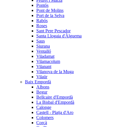
Pedret i Marzà
Pontós
Pont de Molins
Port de la Selva
Rabós
Roses
Sant Pere Pescador
Santa Llogaia d'Àlguema
Saus
Siurana
Ventalló
Viladamat
Vilamacolum
Vilanant
Vilanova de la Muga
Vilaür
Baix Empordà
Albons
Begur
Bellcaire d'Empordà
La Bisbal d'Empordà
Calonge
Castell - Platja d'Aro
Colomers
Corçà