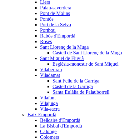
Llers
Palau-saverdera
Pont de Molins
Pontós
Port de la Selva
Portbou
Rabós d'Empordà
Roses
Sant Llorenç de la Muga
Castell de Sant Llorenç de la Muga
Sant Miquel de Fluvià
Església-monestir de Sant Miquel
Vilabertran
Viladamat
Sant Feliu de la Garriga
Castell de la Garriga
Santa Eulàlia de Palauborrell
Vilafant
Vilajuïga
Vila-sacra
Baix Empordà
Bellcaire d'Empordà
La Bisbal d'Empordà
Calonge
Colomers