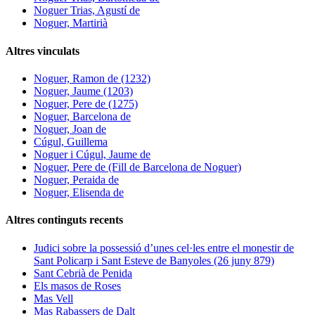
Noguer Trias, Agustí de
Noguer, Martirià
Altres vinculats
Noguer, Ramon de (1232)
Noguer, Jaume (1203)
Noguer, Pere de (1275)
Noguer, Barcelona de
Noguer, Joan de
Cúgul, Guillema
Noguer i Cúgul, Jaume de
Noguer, Pere de (Fill de Barcelona de Noguer)
Noguer, Peraida de
Noguer, Elisenda de
Altres continguts recents
Judici sobre la possessió d’unes cel·les entre el monestir de
Sant Policarp i Sant Esteve de Banyoles (26 juny 879)
Sant Cebrià de Penida
Els masos de Roses
Mas Vell
Mas Rabassers de Dalt