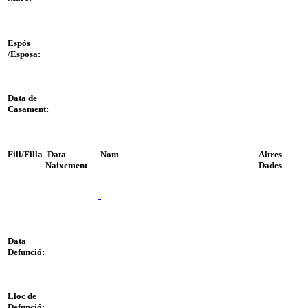
Espós
/Esposa:
Data de
Casament:
Fill/Filla
Data
Nom
Altres
Naixement
Dades
Data
Defunció:
Lloc de
Defunció: