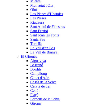
Mieres
Montagut i Oix
Olot
Les Planes d'Hostoles
Les Preses
Riudaura
Sant Aniol de Finestres
Sant Ferriol
Sant Joan les Fonts
Santa Pau
Tortellà
La Vall d'en Bas
La Vall de Bianya
El Gironès
Aiguaviva
Bescanó
Bordils
Campllong
Canet d'Adri
Cassà de la Selva
Cervià de Ter
Celrà
Flaçà
Fornells de la Selva
Girona