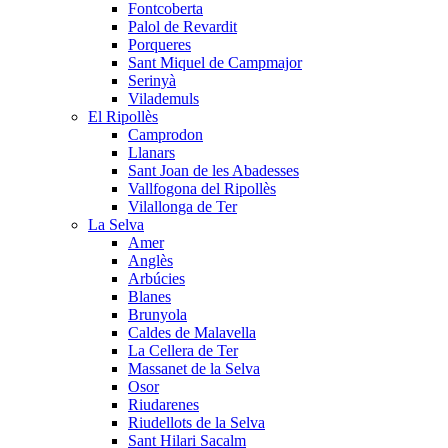
Fontcoberta
Palol de Revardit
Porqueres
Sant Miquel de Campmajor
Serinyà
Vilademuls
El Ripollès
Camprodon
Llanars
Sant Joan de les Abadesses
Vallfogona del Ripollès
Vilallonga de Ter
La Selva
Amer
Anglès
Arbúcies
Blanes
Brunyola
Caldes de Malavella
La Cellera de Ter
Massanet de la Selva
Osor
Riudarenes
Riudellots de la Selva
Sant Hilari Sacalm