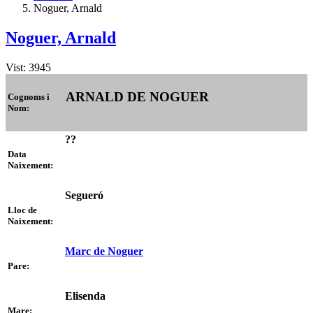
Noguer, Arnald
Noguer, Arnald
Vist: 3945
ARNALD DE NOGUER
Cognoms i
Nom:
??
Data
Naixement:
Segueró
Lloc de
Naixement:
Marc de Noguer
Pare:
Elisenda
Mare: