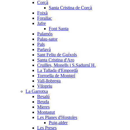
Corçà
Santa Cristina de Corçà
Foixà
Forallac
Jafre
Font Santa
Palamós
Palau-sator
Pals
Parlavà
Sant Feliu de Guíxols
Santa Cristina d'Aro
Cruïlles, Monells i S.Sadurní H.
La Tallada d'Empordà
Torroella de Montgrí
Vall-llobrega
Vilopriu
La Garrotxa
Besalú
Beuda
Mieres
Montagut
Les Planes d'Hostoles
Puig-alder
Les Preses