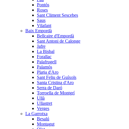
Pontós
Roses
Sant Climent Sescebes
Saus
Vilafant
Baix Empordà
Bellcaire d'Empordà
Sant Antoni de Calonge
Jafre
La Bisbal
Forallac
Palafrugell
Palamós
Platja d'Aro
Sant Feliu de Guíxols
Santa Cristina d'Aro
Serra de Daró
Torroella de Montgrí
Ullà
Ullastret
Verges
La Garrotxa
Besalú
Montagut