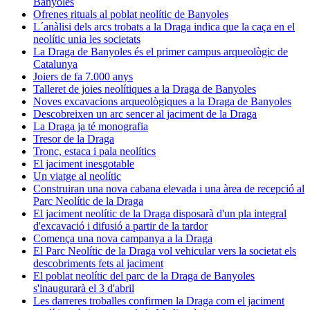
Banyoles
Ofrenes rituals al poblat neolític de Banyoles
L´anàlisi dels arcs trobats a la Draga indica que la caça en el
neolític unia les societats
La Draga de Banyoles és el primer campus arqueològic de
Catalunya
Joiers de fa 7.000 anys
Talleret de joies neolítiques a la Draga de Banyoles
Noves excavacions arqueològiques a la Draga de Banyoles
Descobreixen un arc sencer al jaciment de la Draga
La Draga ja té monografia
Tresor de la Draga
Tronc, estaca i pala neolítics
El jaciment inesgotable
Un viatge al neolític
Construiran una nova cabana elevada i una àrea de recepció al
Parc Neolític de la Draga
El jaciment neolític de la Draga disposarà d'un pla integral
d'excavació i difusió a partir de la tardor
Comença una nova campanya a la Draga
El Parc Neolític de la Draga vol vehicular vers la societat els
descobriments fets al jaciment
El poblat neolític del parc de la Draga de Banyoles
s'inaugurarà el 3 d'abril
Les darreres troballes confirmen la Draga com el jaciment