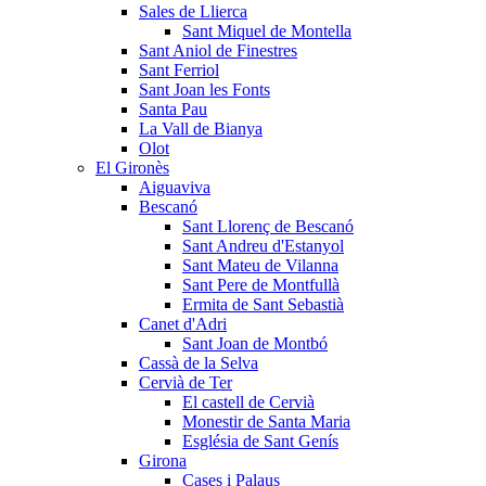
Sales de Llierca
Sant Miquel de Montella
Sant Aniol de Finestres
Sant Ferriol
Sant Joan les Fonts
Santa Pau
La Vall de Bianya
Olot
El Gironès
Aiguaviva
Bescanó
Sant Llorenç de Bescanó
Sant Andreu d'Estanyol
Sant Mateu de Vilanna
Sant Pere de Montfullà
Ermita de Sant Sebastià
Canet d'Adri
Sant Joan de Montbó
Cassà de la Selva
Cervià de Ter
El castell de Cervià
Monestir de Santa Maria
Església de Sant Genís
Girona
Cases i Palaus