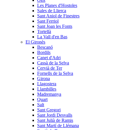
Olot
Les Planes d'Hostoles
Sales de Llierca
Sant Aniol de Finestres
Sant Ferriol
Sant Joan les Fonts
Tortellà
La Vall d'en Bas
El Gironès
Bescanó
Bordils
Canet d'Adri
Cassà de la Selva
Cervià de Ter
Fornells de la Selva
Girona
Llagostera
Llambilles
Madremanya
Quart
Salt
Sant Gregori
Sant Jordi Desvalls
Sant Julià de Ramis
Sant Martí de Llémana