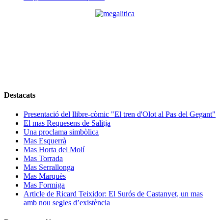
Destacats
Presentació del llibre-còmic "El tren d'Olot al Pas del Gegant"
El mas Requesens de Salitja
Una proclama simbòlica
Mas Esquerrà
Mas Horta del Molí
Mas Torrada
Mas Serrallonga
Mas Marquès
Mas Formiga
Article de Ricard Teixidor: El Surós de Castanyet, un mas
amb nou segles d’existència