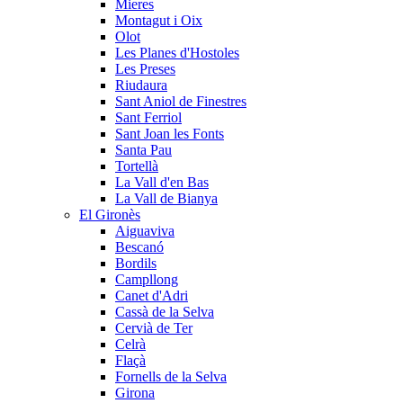
Mieres
Montagut i Oix
Olot
Les Planes d'Hostoles
Les Preses
Riudaura
Sant Aniol de Finestres
Sant Ferriol
Sant Joan les Fonts
Santa Pau
Tortellà
La Vall d'en Bas
La Vall de Bianya
El Gironès
Aiguaviva
Bescanó
Bordils
Campllong
Canet d'Adri
Cassà de la Selva
Cervià de Ter
Celrà
Flaçà
Fornells de la Selva
Girona