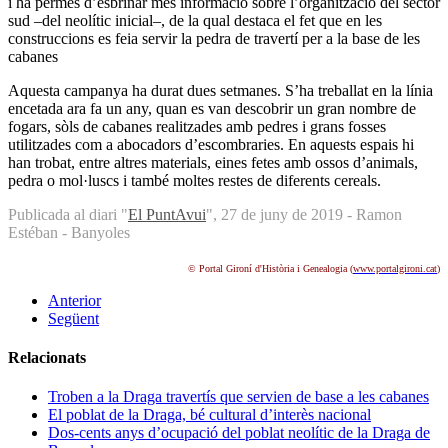
i ha permès d’esbrinar més informació sobre l’organització del sector
sud –del neolític inicial–, de la qual destaca el fet que en les
construccions es feia servir la pedra de travertí per a la base de les
cabanes
Aquesta campanya ha durat dues setmanes. S’ha treballat en la línia
encetada ara fa un any, quan es van descobrir un gran nombre de
fogars, sòls de cabanes realitzades amb pedres i grans fosses
utilitzades com a abocadors d’escombraries. En aquests espais hi
han trobat, entre altres materials, eines fetes amb ossos d’animals,
pedra o mol·luscs i també moltes restes de diferents cereals.
Publicada al diari "
El PuntAvui
", 27 de juny de 2019 - Ramon
Estéban - Banyoles
© Portal Gironí d'Història i Genealogia (
www.portalgironi.cat
)
Anterior
Següent
Relacionats
Troben a la Draga travertís que servien de base a les cabanes
El poblat de la Draga, bé cultural d’interès nacional
Dos-cents anys d’ocupació del poblat neolític de la Draga de