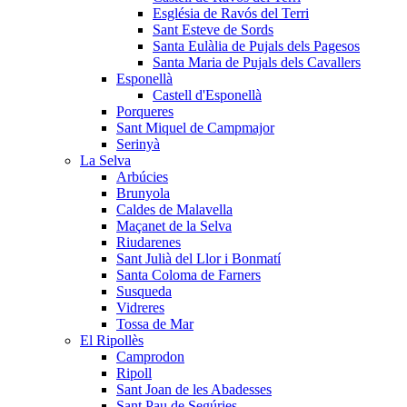
Església de Ravós del Terri
Sant Esteve de Sords
Santa Eulàlia de Pujals dels Pagesos
Santa Maria de Pujals dels Cavallers
Esponellà
Castell d'Esponellà
Porqueres
Sant Miquel de Campmajor
Serinyà
La Selva
Arbúcies
Brunyola
Caldes de Malavella
Maçanet de la Selva
Riudarenes
Sant Julià del Llor i Bonmatí
Santa Coloma de Farners
Susqueda
Vidreres
Tossa de Mar
El Ripollès
Camprodon
Ripoll
Sant Joan de les Abadesses
Sant Pau de Segúries