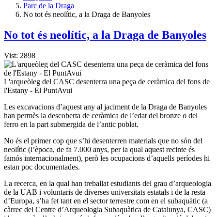
Parc de la Draga
No tot és neolític, a la Draga de Banyoles
No tot és neolític, a la Draga de Banyoles
Vist: 2898
L'arqueòleg del CASC desenterra una peça de ceràmica del fons de
l'Estany - El PuntAvui
Les excavacions d’aquest any al jaciment de la Draga de Banyoles
han permès la descoberta de ceràmica de l’edat del bronze o del
ferro en la part submergida de l’antic poblat.
No és el primer cop que s’hi desenterren materials que no són del
neolític (l’època, de fa 7.000 anys, per la qual aquest recinte és
famós internacionalment), però les ocupacions d’aquells períodes hi
estan poc documentades.
La recerca, en la qual han treballat estudiants del grau d’arqueologia
de la UAB i voluntaris de diverses universitats estatals i de la resta
d’Europa, s’ha fet tant en el sector terrestre com en el subaquàtic (a
càrrec del Centre d’Arqueologia Subaquàtica de Catalunya, CASC)