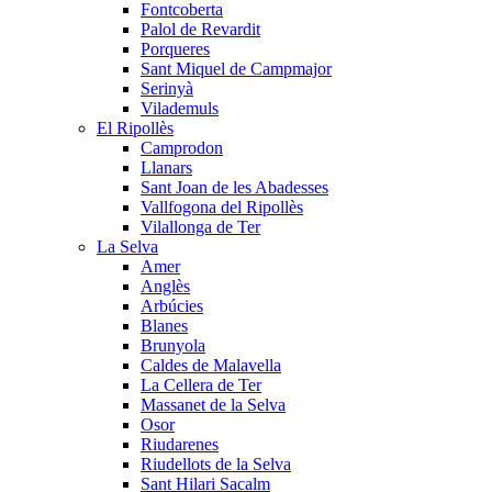
Fontcoberta
Palol de Revardit
Porqueres
Sant Miquel de Campmajor
Serinyà
Vilademuls
El Ripollès
Camprodon
Llanars
Sant Joan de les Abadesses
Vallfogona del Ripollès
Vilallonga de Ter
La Selva
Amer
Anglès
Arbúcies
Blanes
Brunyola
Caldes de Malavella
La Cellera de Ter
Massanet de la Selva
Osor
Riudarenes
Riudellots de la Selva
Sant Hilari Sacalm