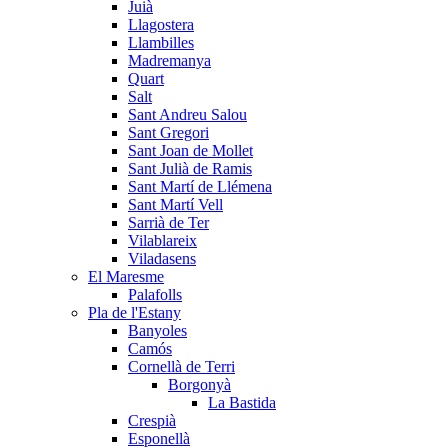
Juià
Llagostera
Llambilles
Madremanya
Quart
Salt
Sant Andreu Salou
Sant Gregori
Sant Joan de Mollet
Sant Julià de Ramis
Sant Martí de Llémena
Sant Martí Vell
Sarrià de Ter
Vilablareix
Viladasens
El Maresme
Palafolls
Pla de l'Estany
Banyoles
Camós
Cornellà de Terri
Borgonyà
La Bastida
Crespià
Esponellà