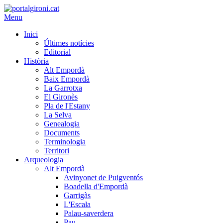
Menu
Inici
Últimes notícies
Editorial
Història
Alt Empordà
Baix Empordà
La Garrotxa
El Gironès
Pla de l'Estany
La Selva
Genealogia
Documents
Terminologia
Territori
Arqueologia
Alt Empordà
Avinyonet de Puigventós
Boadella d'Empordà
Garrigàs
L'Escala
Palau-saverdera
Pau