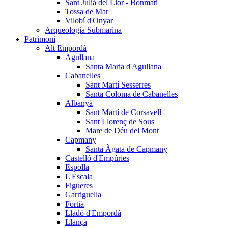
Sant Julià del Llor - Bonmatí
Tossa de Mar
Vilobí d'Onyar
Arqueologia Submarina
Patrimoni
Alt Empordà
Agullana
Santa Maria d'Agullana
Cabanelles
Sant Martí Sesserres
Santa Coloma de Cabanelles
Albanyà
Sant Martí de Corsavell
Sant Llorenç de Sous
Mare de Déu del Mont
Capmany
Santa Àgata de Capmany
Castelló d'Empúries
Espolla
L'Escala
Figueres
Garriguella
Fortià
Lladó d'Empordà
Llançà