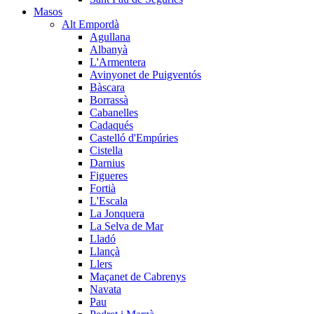
Masos
Alt Empordà
Agullana
Albanyà
L'Armentera
Avinyonet de Puigventós
Bàscara
Borrassà
Cabanelles
Cadaqués
Castelló d'Empúries
Cistella
Darnius
Figueres
Fortià
L'Escala
La Jonquera
La Selva de Mar
Lladó
Llançà
Llers
Maçanet de Cabrenys
Navata
Pau