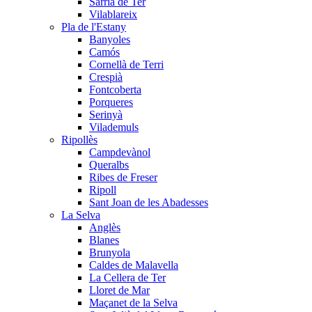
Sarrià de Ter
Vilablareix
Pla de l'Estany
Banyoles
Camós
Cornellà de Terri
Crespià
Fontcoberta
Porqueres
Serinyà
Vilademuls
Ripollès
Campdevànol
Queralbs
Ribes de Freser
Ripoll
Sant Joan de les Abadesses
La Selva
Anglès
Blanes
Brunyola
Caldes de Malavella
La Cellera de Ter
Lloret de Mar
Maçanet de la Selva