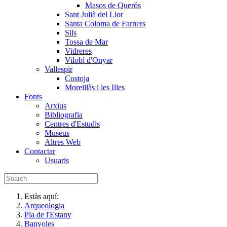
Masos de Querós
Sant Julià del Llor
Santa Coloma de Farners
Sils
Tossa de Mar
Vidreres
Vilobí d'Onyar
Vallespir
Costoja
Moreillàs i les Illes
Fonts
Arxius
Bibliografia
Centres d'Estudis
Museus
Altres Web
Contactar
Usuaris
Estàs aquí:
Arqueologia
Pla de l'Estany
Banyoles