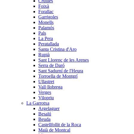
Cruïlles
Foixà
Forallac
Garrigoles
Monells
Palamós
Pals
La Pera
Peratallada
Santa Cristina d'Aro
Rupià
Sant Llorenç de les Arenes
Serra de Daró
Sant Sadurní de l'Heura
Torroella de Montgrí
Ullastret
Vall·llobrega
Verges
Vilopriu
La Garrotxa
Argelaguer
Besalú
Beuda
Castellfollit de la Roca
Maià de Montcal