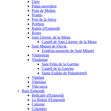
Llers
Palau-saverdera
Pont de Molins
Pontós
Port de la Selva
Portbou
Rabós d'Empordà
Roses
Sant Llorenç de la Muga
Castell de Sant Llorenç de la Muga
Sant Miquel de Fluvià
Església-monestir de Sant Miquel
Vilabertran
Viladamat
Sant Feliu de la Garriga
Castell de la Garriga
Santa Eulàlia de Palauborrell
Vilafant
Vilajuïga
Vila-sacra
Baix Empordà
Bellcaire d'Empordà
La Bisbal d'Empordà
Calonge
Colomers