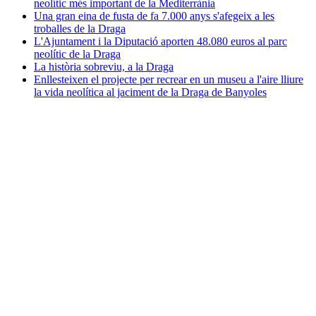
neolític més important de la Mediterrània
Una gran eina de fusta de fa 7.000 anys s'afegeix a les
troballes de la Draga
L'Ajuntament i la Diputació aporten 48.080 euros al parc
neolític de la Draga
La història sobreviu, a la Draga
Enllesteixen el projecte per recrear en un museu a l'aire lliure
la vida neolítica al jaciment de la Draga de Banyoles