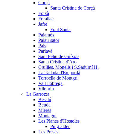
Corçà
Santa Cristina de Corçà
Foixà
Forallac
Jafre
Font Santa
Palamós
Palau-sator
Pals
Parlavà
Sant Feliu de Guíxols
Santa Cristina d'Aro
Cruïlles, Monells i S.Sadurní H.
La Tallada d'Empordà
Torroella de Montgrí
Vall-llobrega
Vilopriu
La Garrotxa
Besalú
Beuda
Mieres
Montagut
Les Planes d'Hostoles
Puig-alder
Les Preses