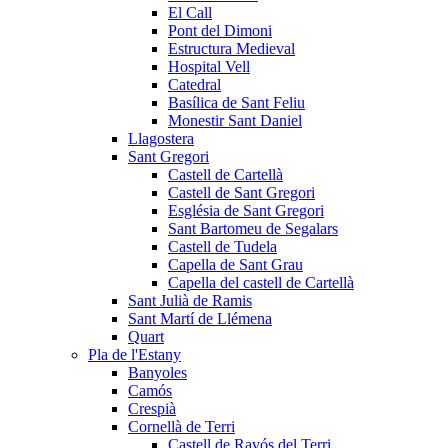
El Call
Pont del Dimoni
Estructura Medieval
Hospital Vell
Catedral
Basílica de Sant Feliu
Monestir Sant Daniel
Llagostera
Sant Gregori
Castell de Cartellà
Castell de Sant Gregori
Església de Sant Gregori
Sant Bartomeu de Segalars
Castell de Tudela
Capella de Sant Grau
Capella del castell de Cartellà
Sant Julià de Ramis
Sant Martí de Llémena
Quart
Pla de l'Estany
Banyoles
Camós
Crespià
Cornellà de Terri
Castell de Ravós del Terri