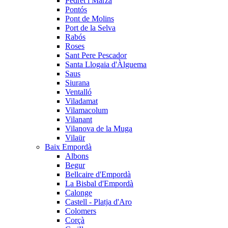
Pedret i Marzà
Pontós
Pont de Molins
Port de la Selva
Rabós
Roses
Sant Pere Pescador
Santa Llogaia d'Àlguema
Saus
Siurana
Ventalló
Viladamat
Vilamacolum
Vilanant
Vilanova de la Muga
Vilaür
Baix Empordà
Albons
Begur
Bellcaire d'Empordà
La Bisbal d'Empordà
Calonge
Castell - Platja d'Aro
Colomers
Corçà