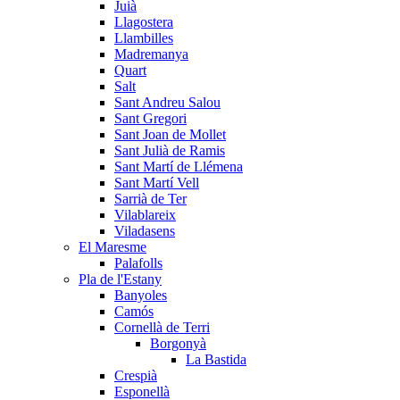
Juià
Llagostera
Llambilles
Madremanya
Quart
Salt
Sant Andreu Salou
Sant Gregori
Sant Joan de Mollet
Sant Julià de Ramis
Sant Martí de Llémena
Sant Martí Vell
Sarrià de Ter
Vilablareix
Viladasens
El Maresme
Palafolls
Pla de l'Estany
Banyoles
Camós
Cornellà de Terri
Borgonyà
La Bastida
Crespià
Esponellà