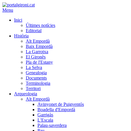
Menu
Inici
Últimes notícies
Editorial
Història
Alt Empordà
Baix Empordà
La Garrotxa
El Gironès
Pla de l'Estany
La Selva
Genealogia
Documents
Terminologia
Territori
Arqueologia
Alt Empordà
Avinyonet de Puigventós
Boadella d'Empordà
Garrigàs
L'Escala
Palau-saverdera
Pau