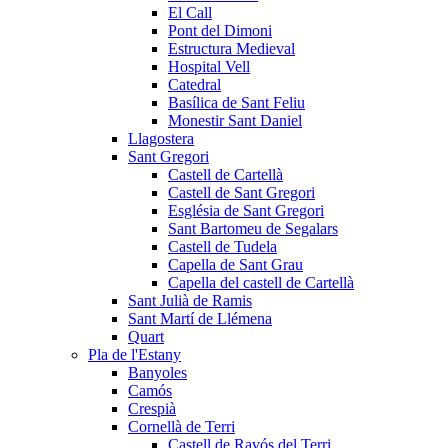
El Call
Pont del Dimoni
Estructura Medieval
Hospital Vell
Catedral
Basílica de Sant Feliu
Monestir Sant Daniel
Llagostera
Sant Gregori
Castell de Cartellà
Castell de Sant Gregori
Església de Sant Gregori
Sant Bartomeu de Segalars
Castell de Tudela
Capella de Sant Grau
Capella del castell de Cartellà
Sant Julià de Ramis
Sant Martí de Llémena
Quart
Pla de l'Estany
Banyoles
Camós
Crespià
Cornellà de Terri
Castell de Ravós del Terri