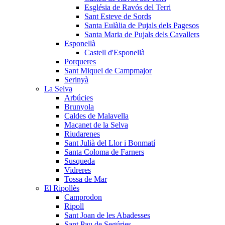
Església de Ravós del Terri
Sant Esteve de Sords
Santa Eulàlia de Pujals dels Pagesos
Santa Maria de Pujals dels Cavallers
Esponellà
Castell d'Esponellà
Porqueres
Sant Miquel de Campmajor
Serinyà
La Selva
Arbúcies
Brunyola
Caldes de Malavella
Maçanet de la Selva
Riudarenes
Sant Julià del Llor i Bonmatí
Santa Coloma de Farners
Susqueda
Vidreres
Tossa de Mar
El Ripollès
Camprodon
Ripoll
Sant Joan de les Abadesses
Sant Pau de Segúries