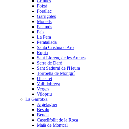
Cruïlles
Foixà
Forallac
Garrigoles
Monells
Palamós
Pals
La Pera
Peratallada
Santa Cristina d'Aro
Rupià
Sant Llorenç de les Arenes
Serra de Daró
Sant Sadurní de l'Heura
Torroella de Montgrí
Ullastret
Vall·llobrega
Verges
Vilopriu
La Garrotxa
Argelaguer
Besalú
Beuda
Castellfollit de la Roca
Maià de Montcal