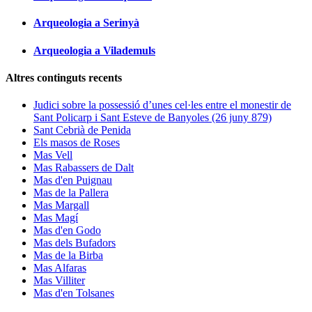
Arqueologia a Serinyà
Arqueologia a Vilademuls
Altres continguts recents
Judici sobre la possessió d’unes cel·les entre el monestir de
Sant Policarp i Sant Esteve de Banyoles (26 juny 879)
Sant Cebrià de Penida
Els masos de Roses
Mas Vell
Mas Rabassers de Dalt
Mas d'en Puignau
Mas de la Pallera
Mas Margall
Mas Magí
Mas d'en Godo
Mas dels Bufadors
Mas de la Birba
Mas Alfaras
Mas Villiter
Mas d'en Tolsanes