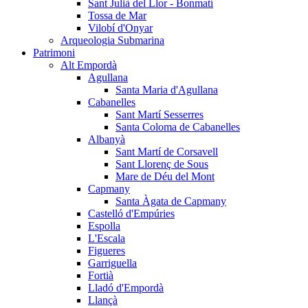
Sant Julià del Llor - Bonmatí
Tossa de Mar
Vilobí d'Onyar
Arqueologia Submarina
Patrimoni
Alt Empordà
Agullana
Santa Maria d'Agullana
Cabanelles
Sant Martí Sesserres
Santa Coloma de Cabanelles
Albanyà
Sant Martí de Corsavell
Sant Llorenç de Sous
Mare de Déu del Mont
Capmany
Santa Àgata de Capmany
Castelló d'Empúries
Espolla
L'Escala
Figueres
Garriguella
Fortià
Lladó d'Empordà
Llançà