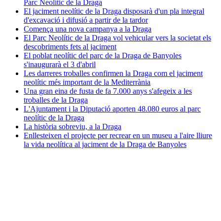
Parc Neolític de la Draga
El jaciment neolític de la Draga disposarà d'un pla integral
d'excavació i difusió a partir de la tardor
Comença una nova campanya a la Draga
El Parc Neolític de la Draga vol vehicular vers la societat els
descobriments fets al jaciment
El poblat neolític del parc de la Draga de Banyoles
s'inaugurarà el 3 d'abril
Les darreres troballes confirmen la Draga com el jaciment
neolític més important de la Mediterrània
Una gran eina de fusta de fa 7.000 anys s'afegeix a les
troballes de la Draga
L'Ajuntament i la Diputació aporten 48.080 euros al parc
neolític de la Draga
La història sobreviu, a la Draga
Enllesteixen el projecte per recrear en un museu a l'aire lliure
la vida neolítica al jaciment de la Draga de Banyoles