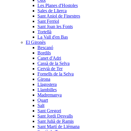
Olot
Les Planes d'Hostoles
Sales de Llierca
Sant Aniol de Finestres
Sant Ferriol
Sant Joan les Fonts
Tortellà
La Vall d'en Bas
El Gironès
Bescanó
Bordils
Canet d'Adri
Cassà de la Selva
Cervià de Ter
Fornells de la Selva
Girona
Llagostera
Llambilles
Madremanya
Quart
Salt
Sant Gregori
Sant Jordi Desvalls
Sant Julià de Ramis
Sant Martí de Llémana