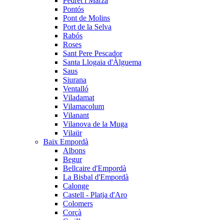
Pedret i Marzà
Pontós
Pont de Molins
Port de la Selva
Rabós
Roses
Sant Pere Pescador
Santa Llogaia d'Àlguema
Saus
Siurana
Ventalló
Viladamat
Vilamacolum
Vilanant
Vilanova de la Muga
Vilaür
Baix Empordà
Albons
Begur
Bellcaire d'Empordà
La Bisbal d'Empordà
Calonge
Castell - Platja d'Aro
Colomers
Corçà