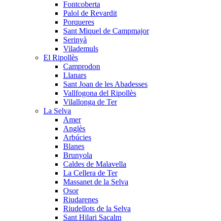
Fontcoberta
Palol de Revardit
Porqueres
Sant Miquel de Campmajor
Serinyà
Vilademuls
El Ripollès
Camprodon
Llanars
Sant Joan de les Abadesses
Vallfogona del Ripollès
Vilallonga de Ter
La Selva
Amer
Anglès
Arbúcies
Blanes
Brunyola
Caldes de Malavella
La Cellera de Ter
Massanet de la Selva
Osor
Riudarenes
Riudellots de la Selva
Sant Hilari Sacalm