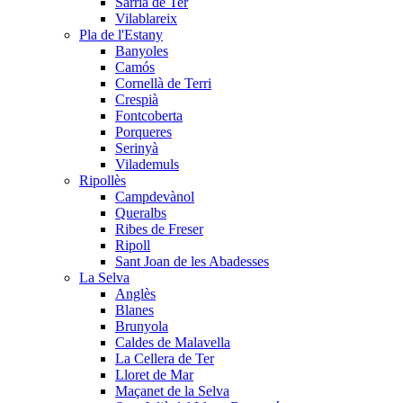
Sarrià de Ter
Vilablareix
Pla de l'Estany
Banyoles
Camós
Cornellà de Terri
Crespià
Fontcoberta
Porqueres
Serinyà
Vilademuls
Ripollès
Campdevànol
Queralbs
Ribes de Freser
Ripoll
Sant Joan de les Abadesses
La Selva
Anglès
Blanes
Brunyola
Caldes de Malavella
La Cellera de Ter
Lloret de Mar
Maçanet de la Selva