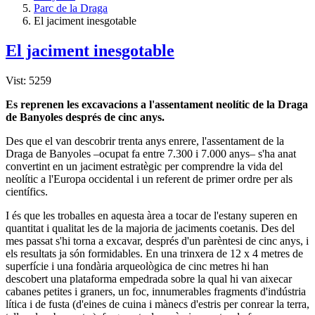
Parc de la Draga
El jaciment inesgotable
El jaciment inesgotable
Vist: 5259
Es reprenen les excavacions a l'assentament neolític de la Draga
de Banyoles després de cinc anys.
Des que el van descobrir trenta anys enrere, l'assentament de la
Draga de Banyoles –ocupat fa entre 7.300 i 7.000 anys– s'ha anat
convertint en un jaciment estratègic per comprendre la vida del
neolític a l'Europa occidental i un referent de primer ordre per als
científics.
I és que les troballes en aquesta àrea a tocar de l'estany superen en
quantitat i qualitat les de la majoria de jaciments coetanis. Des del
mes passat s'hi torna a excavar, després d'un parèntesi de cinc anys, i
els resultats ja són formidables. En una trinxera de 12 x 4 metres de
superfície i una fondària arqueològica de cinc metres hi han
descobert una plataforma empedrada sobre la qual hi van aixecar
cabanes petites i graners, un foc, innumerables fragments d'indústria
lítica i de fusta (d'eines de cuina i mànecs d'estris per conrear la terra,