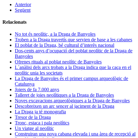
Anterior
Següent
Relacionats
No tot és neolític, a la Draga de Banyoles
Troben a la Draga travertís que servien de base a les cabanes
El poblat de la Draga, bé cultural d’interès nacional
Dos-cents anys d’ocupació del poblat neolític de la Draga de
Banyoles
Ofrenes rituals al poblat neolític de Banyoles
L´anàlisi dels arcs trobats a la Draga indica que la caça en el
neolític unia les societats
La Draga de Banyoles és el primer campus arqueològic de
Catalunya
Joiers de fa 7.000 anys
Talleret de joies neolítiques a la Draga de Banyoles
Noves excavacions arqueològiques a la Draga de Banyoles
Descobreixen un arc sencer al jaciment de la Draga
La Draga ja té monografia
Tresor de la Draga
Tronc, estaca i pala neolítics
Un viatge al neolític
Construiran una nova cabana elevada i una àrea de recepció al