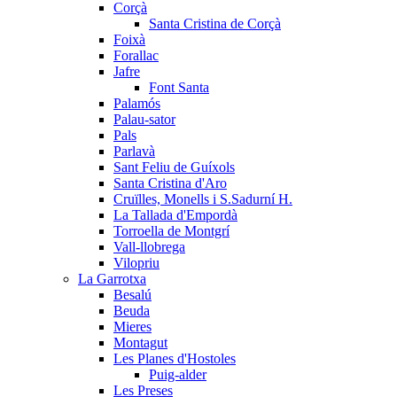
Corçà
Santa Cristina de Corçà
Foixà
Forallac
Jafre
Font Santa
Palamós
Palau-sator
Pals
Parlavà
Sant Feliu de Guíxols
Santa Cristina d'Aro
Cruïlles, Monells i S.Sadurní H.
La Tallada d'Empordà
Torroella de Montgrí
Vall-llobrega
Vilopriu
La Garrotxa
Besalú
Beuda
Mieres
Montagut
Les Planes d'Hostoles
Puig-alder
Les Preses