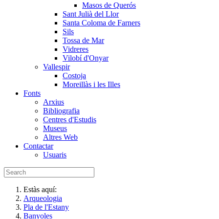
Masos de Querós
Sant Julià del Llor
Santa Coloma de Farners
Sils
Tossa de Mar
Vidreres
Vilobí d'Onyar
Vallespir
Costoja
Moreillàs i les Illes
Fonts
Arxius
Bibliografia
Centres d'Estudis
Museus
Altres Web
Contactar
Usuaris
Estàs aquí:
Arqueologia
Pla de l'Estany
Banyoles