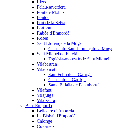
Llers
Palau-saverdera
Pont de Molins
Pontós
Port de la Selva
Portbou
Rabós d'Empordà
Roses
Sant Llorenç de la Muga
Castell de Sant Llorenç de la Muga
Sant Miquel de Fluvià
Església-monestir de Sant Miquel
Vilabertran
Viladamat
Sant Feliu de la Garriga
Castell de la Garriga
Santa Eulàlia de Palauborrell
Vilafant
Vilajuïga
Vila-sacra
Baix Empordà
Bellcaire d'Empordà
La Bisbal d'Empordà
Calonge
Colomers