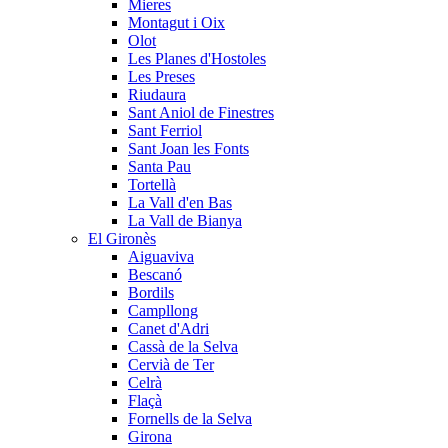
Mieres
Montagut i Oix
Olot
Les Planes d'Hostoles
Les Preses
Riudaura
Sant Aniol de Finestres
Sant Ferriol
Sant Joan les Fonts
Santa Pau
Tortellà
La Vall d'en Bas
La Vall de Bianya
El Gironès
Aiguaviva
Bescanó
Bordils
Campllong
Canet d'Adri
Cassà de la Selva
Cervià de Ter
Celrà
Flaçà
Fornells de la Selva
Girona