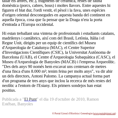
tallar els arbres, etc.), fragments de ceràmica, restes de fauna
domèstica (porcs, cabres, bous) i moltes llavors. Entre aquestes hi
figuren el blat dur, l'ordi vestit, el pèsol i la fava, unes espècies
d'origen oriental desconegudes en aquesta banda del continent en
aquella època, cosa que fa pensar que la Draga n'era la porta
d'entrada a l'Europa occidental.
Hi estan treballant una vintena de professionals i estudiants catalans,
madrilenys i cantàbrics, així com del Brasil, Letònia, Itàlia i el
Regne Unit, dirigits per un equip de científics del Museu
d'Arqueologia de Catalunya (MAC), el Centre Superior
d'Investigacions Científiques (CSIC), la Universitat Autònoma de
Barcelona (UAB), el Centre d'Arqueologia Subaquàtica (CASC), el
Museu d'Arqueologia de Banyoles (MACB) i l'empresa Arqueolític.
"Des dels anys 90 només hem excavat uns centenars de metres
d'una finca d'uns 8.000 m²; tenim feina per molts anys", va dir ahir
un dels directors, Antoni Palomo. La campanya actual forma part
d'un programa de tres anys que inclou la recerca de més restes del
neolític a l'entorn de l'Estany. Els primers sondejos han estat
positius.
Publicada a "
El Punt
" el dia 19 d'octubre de 2010, Ramon
Estéban, Banyoles
© Portal Gironí d'Història i Genealogia (
www.portalgironi.cat
)