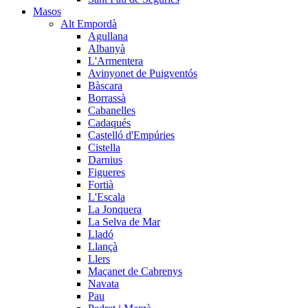
Masos
Alt Empordà
Agullana
Albanyà
L'Armentera
Avinyonet de Puigventós
Bàscara
Borrassà
Cabanelles
Cadaqués
Castelló d'Empúries
Cistella
Darnius
Figueres
Fortià
L'Escala
La Jonquera
La Selva de Mar
Lladó
Llançà
Llers
Maçanet de Cabrenys
Navata
Pau