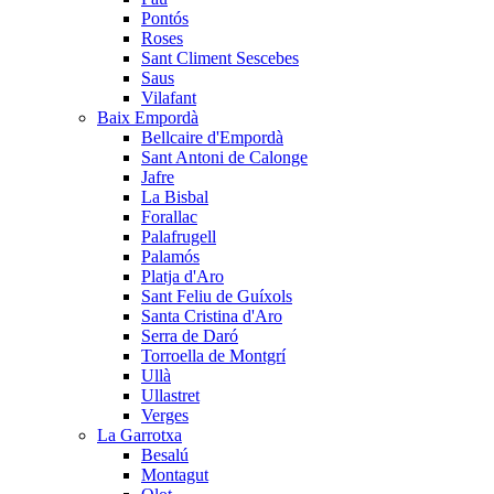
Pontós
Roses
Sant Climent Sescebes
Saus
Vilafant
Baix Empordà
Bellcaire d'Empordà
Sant Antoni de Calonge
Jafre
La Bisbal
Forallac
Palafrugell
Palamós
Platja d'Aro
Sant Feliu de Guíxols
Santa Cristina d'Aro
Serra de Daró
Torroella de Montgrí
Ullà
Ullastret
Verges
La Garrotxa
Besalú
Montagut