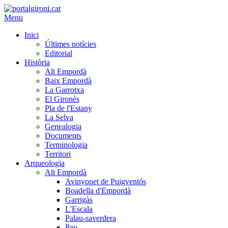
Menu
Inici
Últimes notícies
Editorial
Història
Alt Empordà
Baix Empordà
La Garrotxa
El Gironès
Pla de l'Estany
La Selva
Genealogia
Documents
Terminologia
Territori
Arqueologia
Alt Empordà
Avinyonet de Puigventós
Boadella d'Empordà
Garrigàs
L'Escala
Palau-saverdera
Pau