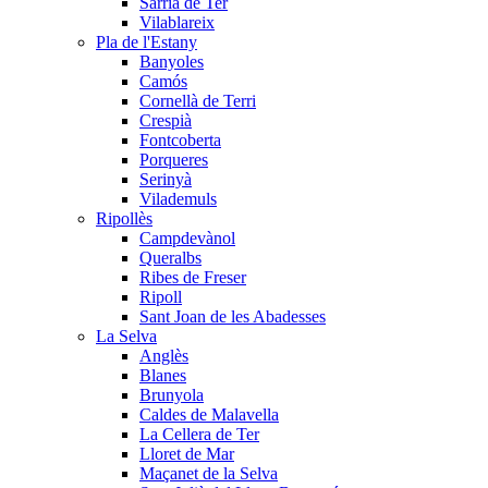
Sarrià de Ter
Vilablareix
Pla de l'Estany
Banyoles
Camós
Cornellà de Terri
Crespià
Fontcoberta
Porqueres
Serinyà
Vilademuls
Ripollès
Campdevànol
Queralbs
Ribes de Freser
Ripoll
Sant Joan de les Abadesses
La Selva
Anglès
Blanes
Brunyola
Caldes de Malavella
La Cellera de Ter
Lloret de Mar
Maçanet de la Selva