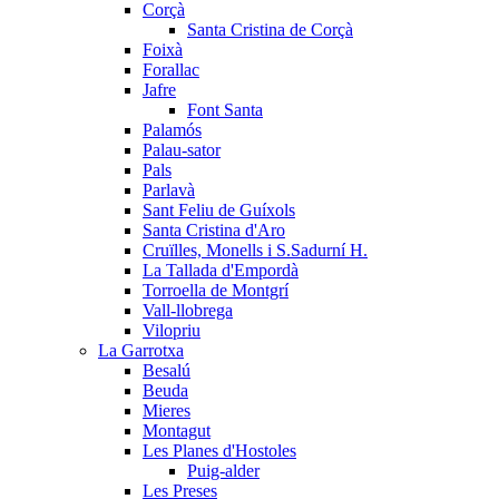
Corçà
Santa Cristina de Corçà
Foixà
Forallac
Jafre
Font Santa
Palamós
Palau-sator
Pals
Parlavà
Sant Feliu de Guíxols
Santa Cristina d'Aro
Cruïlles, Monells i S.Sadurní H.
La Tallada d'Empordà
Torroella de Montgrí
Vall-llobrega
Vilopriu
La Garrotxa
Besalú
Beuda
Mieres
Montagut
Les Planes d'Hostoles
Puig-alder
Les Preses