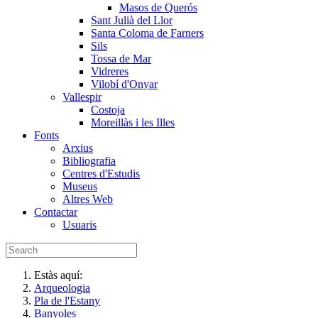
Masos de Querós
Sant Julià del Llor
Santa Coloma de Farners
Sils
Tossa de Mar
Vidreres
Vilobí d'Onyar
Vallespir
Costoja
Moreillàs i les Illes
Fonts
Arxius
Bibliografia
Centres d'Estudis
Museus
Altres Web
Contactar
Usuaris
Estàs aquí:
Arqueologia
Pla de l'Estany
Banyoles