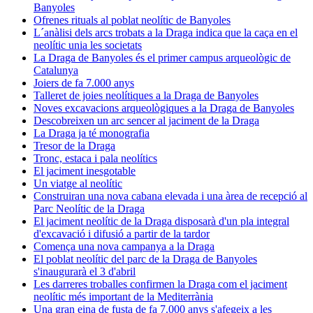
Banyoles
Ofrenes rituals al poblat neolític de Banyoles
L´anàlisi dels arcs trobats a la Draga indica que la caça en el
neolític unia les societats
La Draga de Banyoles és el primer campus arqueològic de
Catalunya
Joiers de fa 7.000 anys
Talleret de joies neolítiques a la Draga de Banyoles
Noves excavacions arqueològiques a la Draga de Banyoles
Descobreixen un arc sencer al jaciment de la Draga
La Draga ja té monografia
Tresor de la Draga
Tronc, estaca i pala neolítics
El jaciment inesgotable
Un viatge al neolític
Construiran una nova cabana elevada i una àrea de recepció al
Parc Neolític de la Draga
El jaciment neolític de la Draga disposarà d'un pla integral
d'excavació i difusió a partir de la tardor
Comença una nova campanya a la Draga
El poblat neolític del parc de la Draga de Banyoles
s'inaugurarà el 3 d'abril
Les darreres troballes confirmen la Draga com el jaciment
neolític més important de la Mediterrània
Una gran eina de fusta de fa 7.000 anys s'afegeix a les