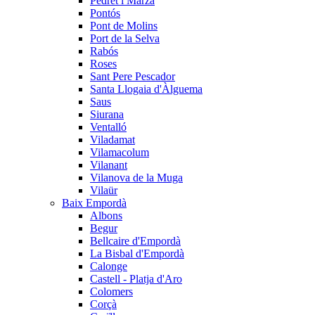
Pedret i Marzà
Pontós
Pont de Molins
Port de la Selva
Rabós
Roses
Sant Pere Pescador
Santa Llogaia d'Àlguema
Saus
Siurana
Ventalló
Viladamat
Vilamacolum
Vilanant
Vilanova de la Muga
Vilaür
Baix Empordà
Albons
Begur
Bellcaire d'Empordà
La Bisbal d'Empordà
Calonge
Castell - Platja d'Aro
Colomers
Corçà