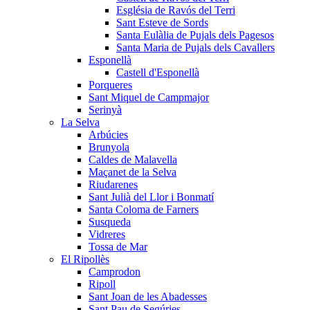
Església de Ravós del Terri
Sant Esteve de Sords
Santa Eulàlia de Pujals dels Pagesos
Santa Maria de Pujals dels Cavallers
Esponellà
Castell d'Esponellà
Porqueres
Sant Miquel de Campmajor
Serinyà
La Selva
Arbúcies
Brunyola
Caldes de Malavella
Maçanet de la Selva
Riudarenes
Sant Julià del Llor i Bonmatí
Santa Coloma de Farners
Susqueda
Vidreres
Tossa de Mar
El Ripollès
Camprodon
Ripoll
Sant Joan de les Abadesses
Sant Pau de Segúries