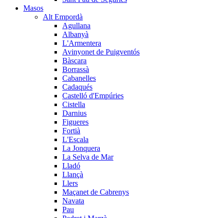
Masos
Alt Empordà
Agullana
Albanyà
L'Armentera
Avinyonet de Puigventós
Bàscara
Borrassà
Cabanelles
Cadaqués
Castelló d'Empúries
Cistella
Darnius
Figueres
Fortià
L'Escala
La Jonquera
La Selva de Mar
Lladó
Llançà
Llers
Maçanet de Cabrenys
Navata
Pau