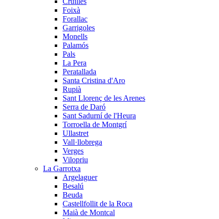
Cruïlles
Foixà
Forallac
Garrigoles
Monells
Palamós
Pals
La Pera
Peratallada
Santa Cristina d'Aro
Rupià
Sant Llorenç de les Arenes
Serra de Daró
Sant Sadurní de l'Heura
Torroella de Montgrí
Ullastret
Vall·llobrega
Verges
Vilopriu
La Garrotxa
Argelaguer
Besalú
Beuda
Castellfollit de la Roca
Maià de Montcal