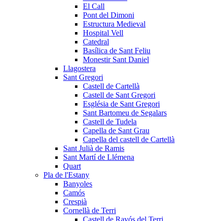
El Call
Pont del Dimoni
Estructura Medieval
Hospital Vell
Catedral
Basílica de Sant Feliu
Monestir Sant Daniel
Llagostera
Sant Gregori
Castell de Cartellà
Castell de Sant Gregori
Església de Sant Gregori
Sant Bartomeu de Segalars
Castell de Tudela
Capella de Sant Grau
Capella del castell de Cartellà
Sant Julià de Ramis
Sant Martí de Llémena
Quart
Pla de l'Estany
Banyoles
Camós
Crespià
Cornellà de Terri
Castell de Ravós del Terri