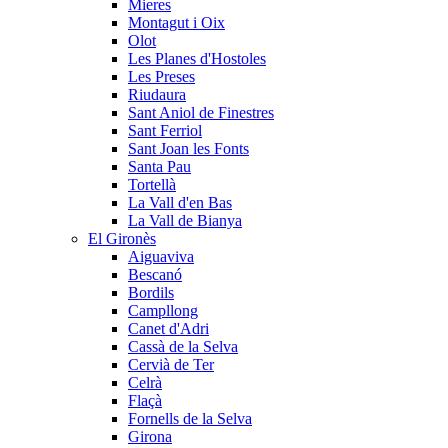
Mieres
Montagut i Oix
Olot
Les Planes d'Hostoles
Les Preses
Riudaura
Sant Aniol de Finestres
Sant Ferriol
Sant Joan les Fonts
Santa Pau
Tortellà
La Vall d'en Bas
La Vall de Bianya
El Gironès
Aiguaviva
Bescanó
Bordils
Campllong
Canet d'Adri
Cassà de la Selva
Cervià de Ter
Celrà
Flaçà
Fornells de la Selva
Girona