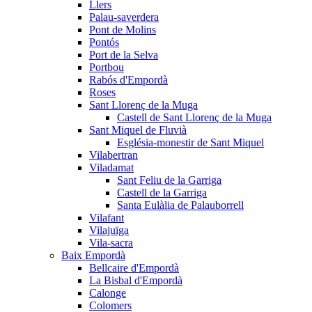
Llers
Palau-saverdera
Pont de Molins
Pontós
Port de la Selva
Portbou
Rabós d'Empordà
Roses
Sant Llorenç de la Muga
Castell de Sant Llorenç de la Muga
Sant Miquel de Fluvià
Església-monestir de Sant Miquel
Vilabertran
Viladamat
Sant Feliu de la Garriga
Castell de la Garriga
Santa Eulàlia de Palauborrell
Vilafant
Vilajuïga
Vila-sacra
Baix Empordà
Bellcaire d'Empordà
La Bisbal d'Empordà
Calonge
Colomers