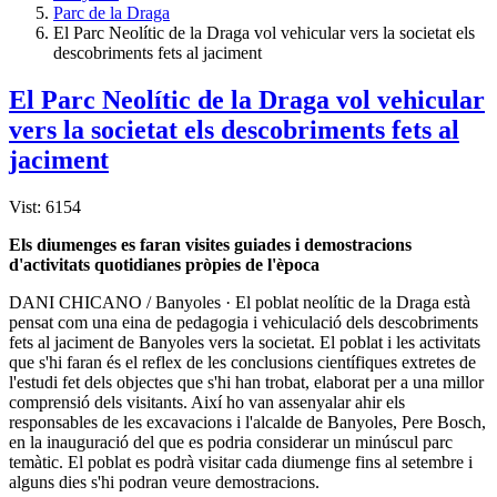
Parc de la Draga
El Parc Neolític de la Draga vol vehicular vers la societat els
descobriments fets al jaciment
El Parc Neolític de la Draga vol vehicular
vers la societat els descobriments fets al
jaciment
Vist: 6154
Els diumenges es faran visites guiades i demostracions
d'activitats quotidianes pròpies de l'època
DANI CHICANO / Banyoles · El poblat neolític de la Draga està
pensat com una eina de pedagogia i vehiculació dels descobriments
fets al jaciment de Banyoles vers la societat. El poblat i les activitats
que s'hi faran és el reflex de les conclusions científiques extretes de
l'estudi fet dels objectes que s'hi han trobat, elaborat per a una millor
comprensió dels visitants. Així ho van assenyalar ahir els
responsables de les excavacions i l'alcalde de Banyoles, Pere Bosch,
en la inauguració del que es podria considerar un minúscul parc
temàtic. El poblat es podrà visitar cada diumenge fins al setembre i
alguns dies s'hi podran veure demostracions.