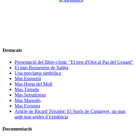
Destacats
Presentació del llibre-còmic "El tren d'Olot al Pas del Gegant"
El mas Requesens de Salitja
Una proclama simbòlica
Mas Esquerrà
Mas Horta del Molí
Mas Torrada
Mas Serrallonga
Mas Marquès
Mas Formiga
Article de Ricard Teixidor: El Surós de Castanyet, un mas
amb nou segles d’existència
Documentació