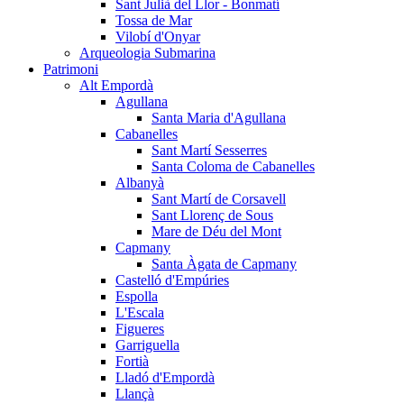
Sant Julià del Llor - Bonmatí
Tossa de Mar
Vilobí d'Onyar
Arqueologia Submarina
Patrimoni
Alt Empordà
Agullana
Santa Maria d'Agullana
Cabanelles
Sant Martí Sesserres
Santa Coloma de Cabanelles
Albanyà
Sant Martí de Corsavell
Sant Llorenç de Sous
Mare de Déu del Mont
Capmany
Santa Àgata de Capmany
Castelló d'Empúries
Espolla
L'Escala
Figueres
Garriguella
Fortià
Lladó d'Empordà
Llançà