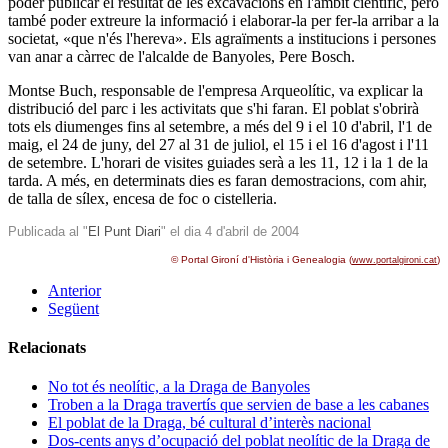
poder publicar el resultat de les excavacions en l'àmbit científic, però
també poder extreure la informació i elaborar-la per fer-la arribar a la
societat, «que n'és l'hereva». Els agraïments a institucions i persones
van anar a càrrec de l'alcalde de Banyoles, Pere Bosch.
Montse Buch, responsable de l'empresa Arqueolític, va explicar la
distribució del parc i les activitats que s'hi faran. El poblat s'obrirà
tots els diumenges fins al setembre, a més del 9 i el 10 d'abril, l'1 de
maig, el 24 de juny, del 27 al 31 de juliol, el 15 i el 16 d'agost i l'11
de setembre. L'horari de visites guiades serà a les 11, 12 i la 1 de la
tarda. A més, en determinats dies es faran demostracions, com ahir,
de talla de sílex, encesa de foc o cistelleria.
Publicada al "
El Punt Diari
" el dia 4 d'abril de 2004
© Portal Gironí d'Història i Genealogia (
)
www.portalgironi.cat
Anterior
Següent
Relacionats
No tot és neolític, a la Draga de Banyoles
Troben a la Draga travertís que servien de base a les cabanes
El poblat de la Draga, bé cultural d’interès nacional
Dos-cents anys d’ocupació del poblat neolític de la Draga de