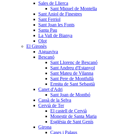
Sales de Llierca
Sant Miquel de Montella
Sant Aniol de Finestres
Sant Ferriol
Sant Joan les Fonts
Santa Pau
La Vall de Bianya
Olot
El Gironès
Aiguaviva
Bescanó
Sant Llorenç de Bescanó
Sant Andreu d'Estanyol
Sant Mateu de Vilanna
Sant Pere de Montfullà
Ermita de Sant Sebastià
Canet d'Adri
Sant Joan de Montbó
Cassà de la Selva
Cervià de Ter
El castell de Cervià
Monestir de Santa Maria
Església de Sant Genís
Girona
Cases i Palaus