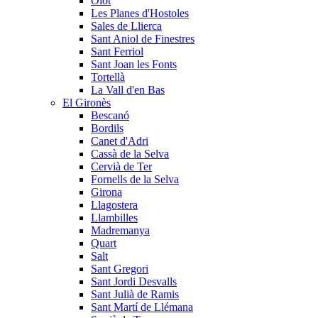
Olot
Les Planes d'Hostoles
Sales de Llierca
Sant Aniol de Finestres
Sant Ferriol
Sant Joan les Fonts
Tortellà
La Vall d'en Bas
El Gironès
Bescanó
Bordils
Canet d'Adri
Cassà de la Selva
Cervià de Ter
Fornells de la Selva
Girona
Llagostera
Llambilles
Madremanya
Quart
Salt
Sant Gregori
Sant Jordi Desvalls
Sant Julià de Ramis
Sant Martí de Llémana