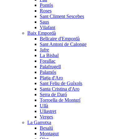
Pontós
Roses
Sant Climent Sescebes
Saus
Vilafant
Baix Empordà
Bellcaire d'Empordà
Sant Antoni de Calonge
Jafre
La Bisbal
Forallac
Palafrugell
Palamós
Platja d'Aro
Sant Feliu de Guíxols
Santa Cristina d'Aro
Serra de Daró
Torroella de Montgrí
Ullà
Ullastret
Verges
La Garrotxa
Besalú
Montagut