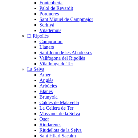
Fontcoberta
Palol de Revardit
Porqueres
Sant Miquel de Campmajor
Serinyà
Vilademuls
El Ripollès
Camprodon
Llanars
Sant Joan de les Abadesses
Vallfogona del Ripollès
Vilallonga de Ter
La Selva
Amer
Anglès
Arbúcies
Blanes
Brunyola
Caldes de Malavella
La Cellera de Ter
Massanet de la Selva
Osor
Riudarenes
Riudellots de la Selva
Sant Hilari Sacalm