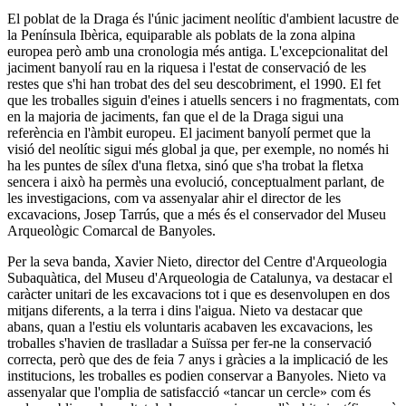
El poblat de la Draga és l'únic jaciment neolític d'ambient lacustre de
la Península Ibèrica, equiparable als poblats de la zona alpina
europea però amb una cronologia més antiga. L'excepcionalitat del
jaciment banyolí rau en la riquesa i l'estat de conservació de les
restes que s'hi han trobat des del seu descobriment, el 1990. El fet
que les troballes siguin d'eines i atuells sencers i no fragmentats, com
en la majoria de jaciments, fan que el de la Draga sigui una
referència en l'àmbit europeu. El jaciment banyolí permet que la
visió del neolític sigui més global ja que, per exemple, no només hi
ha les puntes de sílex d'una fletxa, sinó que s'ha trobat la fletxa
sencera i això ha permès una evolució, conceptualment parlant, de
les investigacions, com va assenyalar ahir el director de les
excavacions, Josep Tarrús, que a més és el conservador del Museu
Arqueològic Comarcal de Banyoles.
Per la seva banda, Xavier Nieto, director del Centre d'Arqueologia
Subaquàtica, del Museu d'Arqueologia de Catalunya, va destacar el
caràcter unitari de les excavacions tot i que es desenvolupen en dos
mitjans diferents, a la terra i dins l'aigua. Nieto va destacar que
abans, quan a l'estiu els voluntaris acabaven les excavacions, les
troballes s'havien de traslladar a Suïssa per fer-ne la conservació
correcta, però que des de feia 7 anys i gràcies a la implicació de les
institucions, les troballes es podien conservar a Banyoles. Nieto va
assenyalar que l'omplia de satisfacció «tancar un cercle» com és