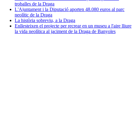
troballes de la Draga
L'Ajuntament i la Diputació aporten 48.080 euros al parc
neolític de la Draga
La història sobreviu, a la Draga
Enllesteixen el projecte per recrear en un museu a l'aire lliure
la vida neolítica al jaciment de la Draga de Banyoles