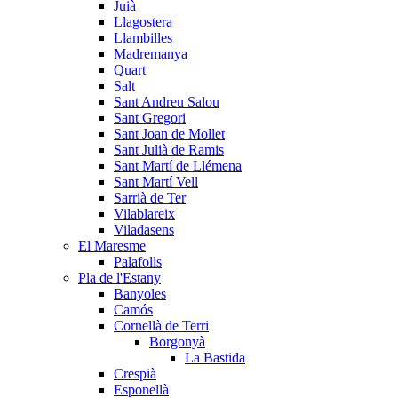
Juià
Llagostera
Llambilles
Madremanya
Quart
Salt
Sant Andreu Salou
Sant Gregori
Sant Joan de Mollet
Sant Julià de Ramis
Sant Martí de Llémena
Sant Martí Vell
Sarrià de Ter
Vilablareix
Viladasens
El Maresme
Palafolls
Pla de l'Estany
Banyoles
Camós
Cornellà de Terri
Borgonyà
La Bastida
Crespià
Esponellà