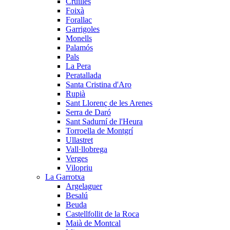
Cruïlles
Foixà
Forallac
Garrigoles
Monells
Palamós
Pals
La Pera
Peratallada
Santa Cristina d'Aro
Rupià
Sant Llorenç de les Arenes
Serra de Daró
Sant Sadurní de l'Heura
Torroella de Montgrí
Ullastret
Vall·llobrega
Verges
Vilopriu
La Garrotxa
Argelaguer
Besalú
Beuda
Castellfollit de la Roca
Maià de Montcal