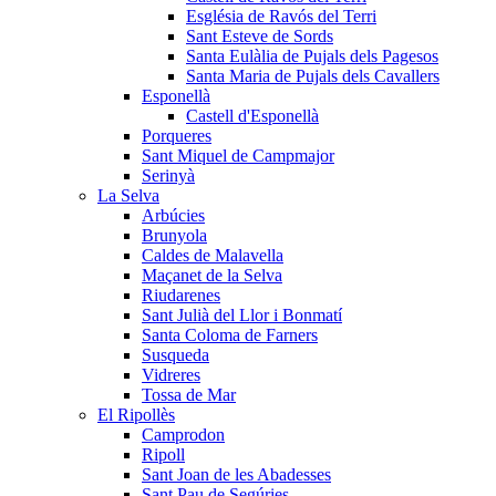
Església de Ravós del Terri
Sant Esteve de Sords
Santa Eulàlia de Pujals dels Pagesos
Santa Maria de Pujals dels Cavallers
Esponellà
Castell d'Esponellà
Porqueres
Sant Miquel de Campmajor
Serinyà
La Selva
Arbúcies
Brunyola
Caldes de Malavella
Maçanet de la Selva
Riudarenes
Sant Julià del Llor i Bonmatí
Santa Coloma de Farners
Susqueda
Vidreres
Tossa de Mar
El Ripollès
Camprodon
Ripoll
Sant Joan de les Abadesses
Sant Pau de Segúries