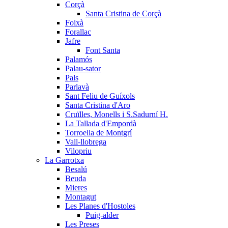
Corçà
Santa Cristina de Corçà
Foixà
Forallac
Jafre
Font Santa
Palamós
Palau-sator
Pals
Parlavà
Sant Feliu de Guíxols
Santa Cristina d'Aro
Cruïlles, Monells i S.Sadurní H.
La Tallada d'Empordà
Torroella de Montgrí
Vall-llobrega
Vilopriu
La Garrotxa
Besalú
Beuda
Mieres
Montagut
Les Planes d'Hostoles
Puig-alder
Les Preses