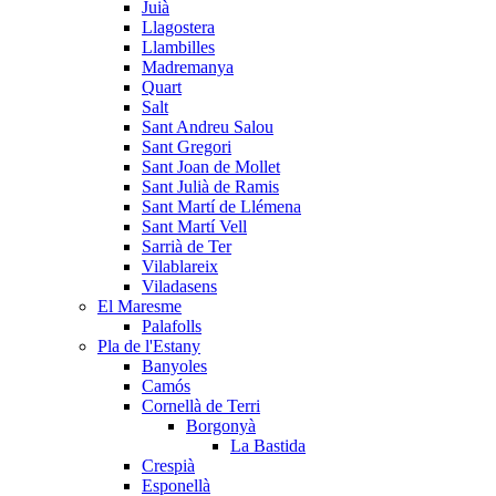
Juià
Llagostera
Llambilles
Madremanya
Quart
Salt
Sant Andreu Salou
Sant Gregori
Sant Joan de Mollet
Sant Julià de Ramis
Sant Martí de Llémena
Sant Martí Vell
Sarrià de Ter
Vilablareix
Viladasens
El Maresme
Palafolls
Pla de l'Estany
Banyoles
Camós
Cornellà de Terri
Borgonyà
La Bastida
Crespià
Esponellà