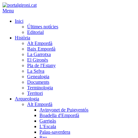
Menu
Inici
Últimes notícies
Editorial
Història
Alt Empordà
Baix Empordà
La Garrotxa
El Gironès
Pla de l'Estany
La Selva
Genealogia
Documents
Terminologia
Territori
Arqueologia
Alt Empordà
Avinyonet de Puigventós
Boadella d'Empordà
Garrigàs
L'Escala
Palau-saverdera
Pau