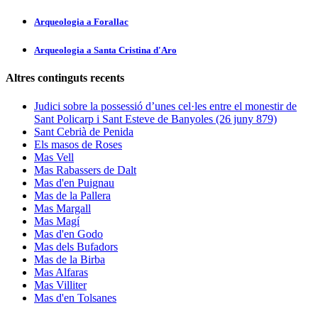
Arqueologia a Forallac
Arqueologia a Santa Cristina d'Aro
Altres continguts recents
Judici sobre la possessió d’unes cel·les entre el monestir de
Sant Policarp i Sant Esteve de Banyoles (26 juny 879)
Sant Cebrià de Penida
Els masos de Roses
Mas Vell
Mas Rabassers de Dalt
Mas d'en Puignau
Mas de la Pallera
Mas Margall
Mas Magí
Mas d'en Godo
Mas dels Bufadors
Mas de la Birba
Mas Alfaras
Mas Villiter
Mas d'en Tolsanes