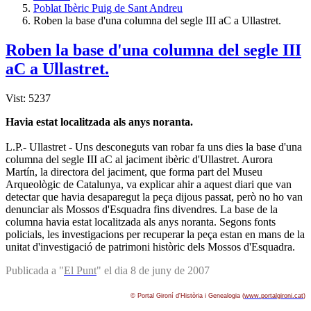
Poblat Ibèric Puig de Sant Andreu
Roben la base d'una columna del segle III aC a Ullastret.
Roben la base d'una columna del segle III
aC a Ullastret.
Vist: 5237
Havia estat localitzada als anys noranta.
L.P.- Ullastret - Uns desconeguts van robar fa uns dies la base d'una
columna del segle III aC al jaciment ibèric d'Ullastret. Aurora
Martín, la directora del jaciment, que forma part del Museu
Arqueològic de Catalunya, va explicar ahir a aquest diari que van
detectar que havia desaparegut la peça dijous passat, però no ho van
denunciar als Mossos d'Esquadra fins divendres. La base de la
columna havia estat localitzada als anys noranta. Segons fonts
policials, les investigacions per recuperar la peça estan en mans de la
unitat d'investigació de patrimoni històric dels Mossos d'Esquadra.
Publicada a "
El Punt
" el dia 8 de juny de 2007
© Portal Gironí d'Història i Genealogia (
www.portalgironi.cat
)