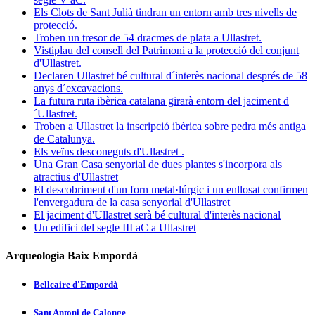
Els Clots de Sant Julià tindran un entorn amb tres nivells de
protecció.
Troben un tresor de 54 dracmes de plata a Ullastret.
Vistiplau del consell del Patrimoni a la protecció del conjunt
d'Ullastret.
Declaren Ullastret bé cultural d´interès nacional després de 58
anys d´excavacions.
La futura ruta ibèrica catalana girarà entorn del jaciment d
´Ullastret.
Troben a Ullastret la inscripció ibèrica sobre pedra més antiga
de Catalunya.
Els veïns desconeguts d'Ullastret .
Una Gran Casa senyorial de dues plantes s'incorpora als
atractius d'Ullastret
El descobriment d'un forn metal·lúrgic i un enllosat confirmen
l'envergadura de la casa senyorial d'Ullastret
El jaciment d'Ullastret serà bé cultural d'interès nacional
Un edifici del segle III aC a Ullastret
Arqueologia Baix Empordà
Bellcaire d'Empordà
Sant Antoni de Calonge