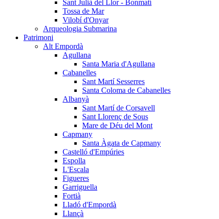
Sant Julià del Llor - Bonmatí
Tossa de Mar
Vilobí d'Onyar
Arqueologia Submarina
Patrimoni
Alt Empordà
Agullana
Santa Maria d'Agullana
Cabanelles
Sant Martí Sesserres
Santa Coloma de Cabanelles
Albanyà
Sant Martí de Corsavell
Sant Llorenç de Sous
Mare de Déu del Mont
Capmany
Santa Àgata de Capmany
Castelló d'Empúries
Espolla
L'Escala
Figueres
Garriguella
Fortià
Lladó d'Empordà
Llançà