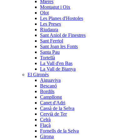
Mieres
Montagut i Oix
Olot
Les Planes d'Hostoles
Les Preses
Riudaura
Sant Aniol de Finestres
Sant Ferriol
Sant Joan les Fonts
Santa Pau
Tortellà
La Vall d'en Bas
La Vall de Bianya
El Gironès
Aiguaviva
Bescanó
Bordils
Campllong
Canet d'Adri
Cassà de la Selva
Cervià de Ter
Celrà
Flaçà
Fornells de la Selva
Girona