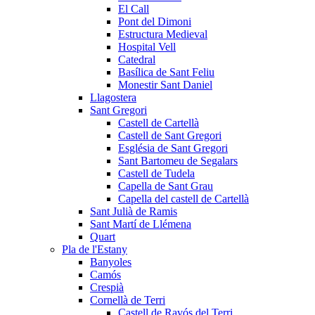
El Call
Pont del Dimoni
Estructura Medieval
Hospital Vell
Catedral
Basílica de Sant Feliu
Monestir Sant Daniel
Llagostera
Sant Gregori
Castell de Cartellà
Castell de Sant Gregori
Església de Sant Gregori
Sant Bartomeu de Segalars
Castell de Tudela
Capella de Sant Grau
Capella del castell de Cartellà
Sant Julià de Ramis
Sant Martí de Llémena
Quart
Pla de l'Estany
Banyoles
Camós
Crespià
Cornellà de Terri
Castell de Ravós del Terri