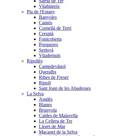
Sarrià de Ter
Vilablareix
Pla de l'Estany
Banyoles
Camós
Cornellà de Terri
Crespià
Fontcoberta
Porqueres
Serinyà
Vilademuls
Ripollès
Campdevànol
Queralbs
Ribes de Freser
Ripoll
Sant Joan de les Abadesses
La Selva
Anglès
Blanes
Brunyola
Caldes de Malavella
La Cellera de Ter
Lloret de Mar
Maçanet de la Selva