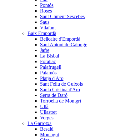
Pontós
Roses
Sant Climent Sescebes
Saus
Vilafant
Baix Empordà
Bellcaire d'Empordà
Sant Antoni de Calonge
Jafre
La Bisbal
Forallac
Palafrugell
Palamós
Platja d'Aro
Sant Feliu de Guíxols
Santa Cristina d'Aro
Serra de Daró
Torroella de Montgrí
Ullà
Ullastret
Verges
La Garrotxa
Besalú
Montagut