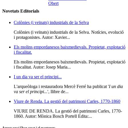
Novetats Editorials
Colònies (i veïnats) industrials de la Selva
Colònies (i veïnats) industrials de la Selva. Notícies, evolució
i protagonistes. Autor: Xavier...
Els molins empordanesos baixmedievals. Propietat, explotació
i fiscalitat.
Els molins empordanesos baixmedievals. Propietat, explotació
i fiscalitat. Autor: Josep Maria...
I un dia va ser el principi...
L'arqueòloga i restauradora Mercè Ferré ha publicat '
I un dia
va ser el principi...
', llibre de...
Viure de Renda. La gestió del patrimoni Carles, 1770-1860
VIURE DE RENDA. La gestió del patrimoni Carles, 1770-
1860. Autor: Mònica Bosch Portell Edita:...
Aquest espai l'han creat i el mantenen: