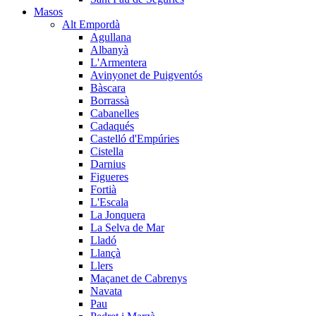
Masos
Alt Empordà
Agullana
Albanyà
L'Armentera
Avinyonet de Puigventós
Bàscara
Borrassà
Cabanelles
Cadaqués
Castelló d'Empúries
Cistella
Darnius
Figueres
Fortià
L'Escala
La Jonquera
La Selva de Mar
Lladó
Llançà
Llers
Maçanet de Cabrenys
Navata
Pau