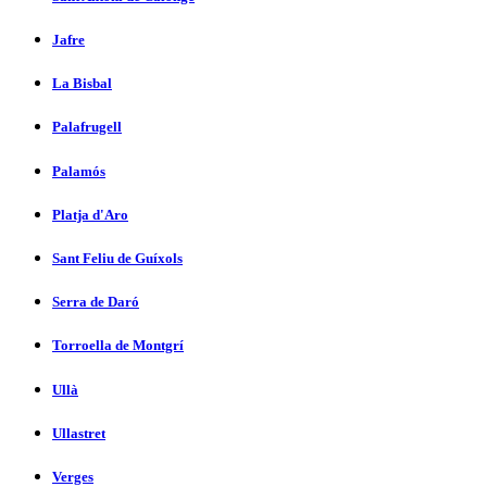
Jafre
La Bisbal
Palafrugell
Palamós
Platja d'Aro
Sant Feliu de Guíxols
Serra de Daró
Torroella de Montgrí
Ullà
Ullastret
Verges