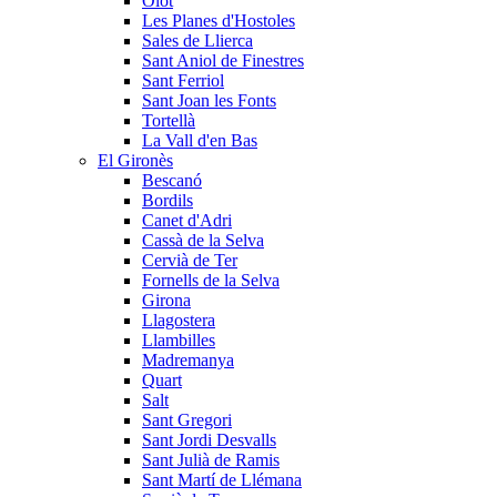
Olot
Les Planes d'Hostoles
Sales de Llierca
Sant Aniol de Finestres
Sant Ferriol
Sant Joan les Fonts
Tortellà
La Vall d'en Bas
El Gironès
Bescanó
Bordils
Canet d'Adri
Cassà de la Selva
Cervià de Ter
Fornells de la Selva
Girona
Llagostera
Llambilles
Madremanya
Quart
Salt
Sant Gregori
Sant Jordi Desvalls
Sant Julià de Ramis
Sant Martí de Llémana