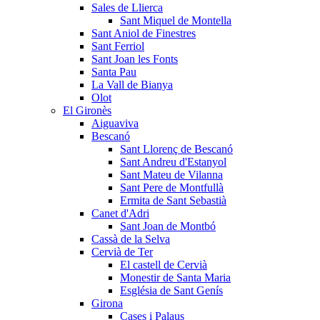
Sales de Llierca
Sant Miquel de Montella
Sant Aniol de Finestres
Sant Ferriol
Sant Joan les Fonts
Santa Pau
La Vall de Bianya
Olot
El Gironès
Aiguaviva
Bescanó
Sant Llorenç de Bescanó
Sant Andreu d'Estanyol
Sant Mateu de Vilanna
Sant Pere de Montfullà
Ermita de Sant Sebastià
Canet d'Adri
Sant Joan de Montbó
Cassà de la Selva
Cervià de Ter
El castell de Cervià
Monestir de Santa Maria
Església de Sant Genís
Girona
Cases i Palaus