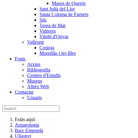
Masos de Querós
Sant Julià del Llor
Santa Coloma de Farners
Sils
Tossa de Mar
Vidreres
Vilobí d'Onyar
Vallespir
Costoja
Moreillàs i les Illes
Fonts
Arxius
Bibliografia
Centres d'Estudis
Museus
Altres Web
Contactar
Usuaris
Estàs aquí:
Arqueologia
Baix Empordà
Ullastret