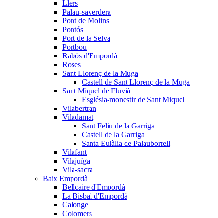
Llers
Palau-saverdera
Pont de Molins
Pontós
Port de la Selva
Portbou
Rabós d'Empordà
Roses
Sant Llorenç de la Muga
Castell de Sant Llorenç de la Muga
Sant Miquel de Fluvià
Església-monestir de Sant Miquel
Vilabertran
Viladamat
Sant Feliu de la Garriga
Castell de la Garriga
Santa Eulàlia de Palauborrell
Vilafant
Vilajuïga
Vila-sacra
Baix Empordà
Bellcaire d'Empordà
La Bisbal d'Empordà
Calonge
Colomers