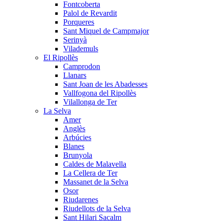
Fontcoberta
Palol de Revardit
Porqueres
Sant Miquel de Campmajor
Serinyà
Vilademuls
El Ripollès
Camprodon
Llanars
Sant Joan de les Abadesses
Vallfogona del Ripollès
Vilallonga de Ter
La Selva
Amer
Anglès
Arbúcies
Blanes
Brunyola
Caldes de Malavella
La Cellera de Ter
Massanet de la Selva
Osor
Riudarenes
Riudellots de la Selva
Sant Hilari Sacalm