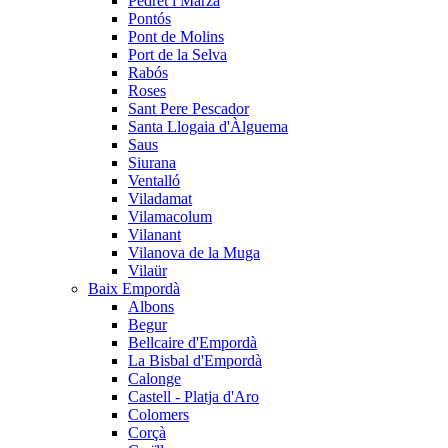
Pedret i Marzà
Pontós
Pont de Molins
Port de la Selva
Rabós
Roses
Sant Pere Pescador
Santa Llogaia d'Àlguema
Saus
Siurana
Ventalló
Viladamat
Vilamacolum
Vilanant
Vilanova de la Muga
Vilaür
Baix Empordà
Albons
Begur
Bellcaire d'Empordà
La Bisbal d'Empordà
Calonge
Castell - Platja d'Aro
Colomers
Corçà