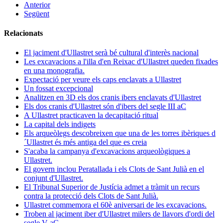
Anterior
Següent
Relacionats
El jaciment d'Ullastret serà bé cultural d'interès nacional
Les excavacions a l'illa d'en Reixac d'Ullastret queden fixades
en una monografia.
Expectació per veure els caps enclavats a Ullastret
Un fossat excepcional
Analitzen en 3D els dos cranis ibers enclavats d'Ullastret
Els dos cranis d'Ullastret són d'ibers del segle III aC
A Ullastret practicaven la decapitació ritual
La capital dels indigets
Els arqueòlegs descobreixen que una de les torres ibèriques d
´Ullastret és més antiga del que es creia
S'acaba la campanya d'excavacions arqueològiques a
Ullastret.
El govern inclou Peratallada i els Clots de Sant Julià en el
conjunt d'Ullastret.
El Tribunal Superior de Justícia admet a tràmit un recurs
contra la protecció dels Clots de Sant Julià.
Ullastret commemora el 60è aniversari de les excavacions.
Troben al jaciment iber d'Ullastret milers de llavors d'ordi del
segle V aC.