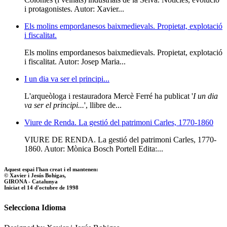
i protagonistes. Autor: Xavier...
Els molins empordanesos baixmedievals. Propietat, explotació
i fiscalitat.
Els molins empordanesos baixmedievals. Propietat, explotació
i fiscalitat. Autor: Josep Maria...
I un dia va ser el principi...
L'arqueòloga i restauradora Mercè Ferré ha publicat '
I un dia
va ser el principi...
', llibre de...
Viure de Renda. La gestió del patrimoni Carles, 1770-1860
VIURE DE RENDA. La gestió del patrimoni Carles, 1770-
1860. Autor: Mònica Bosch Portell Edita:...
Aquest espai l'han creat i el mantenen:
© Xavier i Jesús Bohigas,
GIRONA - Catalunya
Iniciat el 14 d'octubre de 1998
Selecciona Idioma