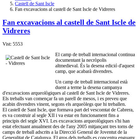
Castell de Sant Iscle
Fan excavacions al castell de Sant Iscle de Vidreres
Fan excavacions al castell de Sant Iscle de
Vidreres
Vist: 5553
El camp de treball internacional continua
documentant la necròpolis
altmedieval. És la desena edició d'aquest
camp, que acabarà divendres.
Un camp de treball internacional està
duent a terme la desena campanya
d'excavacions arqueològiques al castell de Sant Iscle de Vidreres.
Els treballs van començar fa un parell de mesos, i es preveu que
acabin divendres vinent, segons els arqueòlegs que hi treballen.
El castell de Sant Iscle, que formava part del vescomtat de Cabrera,
es va construir al segle XII i va estar en funcionament fins a
principis del segle XVI. Les excavacions arqueològiques s'hi han
estat efectuant anualment des de l'any 2005 mitjançant tres torns de
camps de treball adscrits a la Direcció General de Joventut de la
Generalitat de Catalunya. El gros dels treballs es concentra enguany