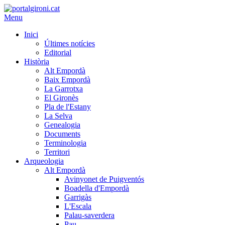
Menu
Inici
Últimes notícies
Editorial
Història
Alt Empordà
Baix Empordà
La Garrotxa
El Gironès
Pla de l'Estany
La Selva
Genealogia
Documents
Terminologia
Territori
Arqueologia
Alt Empordà
Avinyonet de Puigventós
Boadella d'Empordà
Garrigàs
L'Escala
Palau-saverdera
Pau