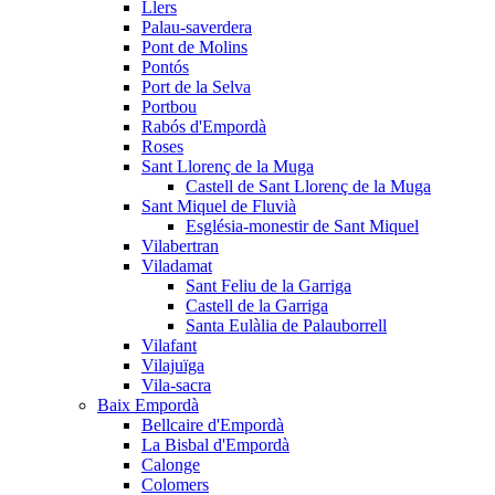
Llers
Palau-saverdera
Pont de Molins
Pontós
Port de la Selva
Portbou
Rabós d'Empordà
Roses
Sant Llorenç de la Muga
Castell de Sant Llorenç de la Muga
Sant Miquel de Fluvià
Església-monestir de Sant Miquel
Vilabertran
Viladamat
Sant Feliu de la Garriga
Castell de la Garriga
Santa Eulàlia de Palauborrell
Vilafant
Vilajuïga
Vila-sacra
Baix Empordà
Bellcaire d'Empordà
La Bisbal d'Empordà
Calonge
Colomers