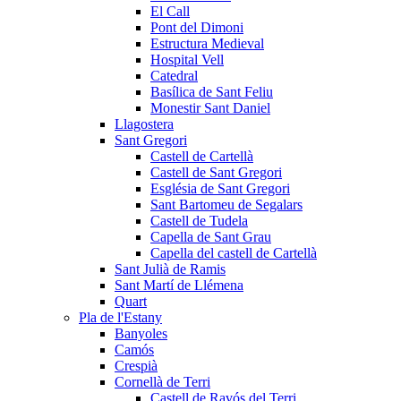
El Call
Pont del Dimoni
Estructura Medieval
Hospital Vell
Catedral
Basílica de Sant Feliu
Monestir Sant Daniel
Llagostera
Sant Gregori
Castell de Cartellà
Castell de Sant Gregori
Església de Sant Gregori
Sant Bartomeu de Segalars
Castell de Tudela
Capella de Sant Grau
Capella del castell de Cartellà
Sant Julià de Ramis
Sant Martí de Llémena
Quart
Pla de l'Estany
Banyoles
Camós
Crespià
Cornellà de Terri
Castell de Ravós del Terri