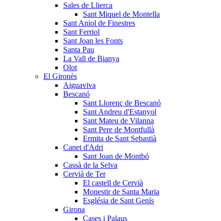
Sales de Llierca
Sant Miquel de Montella
Sant Aniol de Finestres
Sant Ferriol
Sant Joan les Fonts
Santa Pau
La Vall de Bianya
Olot
El Gironès
Aiguaviva
Bescanó
Sant Llorenç de Bescanó
Sant Andreu d'Estanyol
Sant Mateu de Vilanna
Sant Pere de Montfullà
Ermita de Sant Sebastià
Canet d'Adri
Sant Joan de Montbó
Cassà de la Selva
Cervià de Ter
El castell de Cervià
Monestir de Santa Maria
Església de Sant Genís
Girona
Cases i Palaus