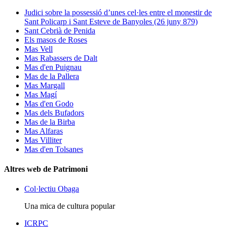
Judici sobre la possessió d’unes cel·les entre el monestir de
Sant Policarp i Sant Esteve de Banyoles (26 juny 879)
Sant Cebrià de Penida
Els masos de Roses
Mas Vell
Mas Rabassers de Dalt
Mas d'en Puignau
Mas de la Pallera
Mas Margall
Mas Magí
Mas d'en Godo
Mas dels Bufadors
Mas de la Birba
Mas Alfaras
Mas Villiter
Mas d'en Tolsanes
Altres web de Patrimoni
Col·lectiu Obaga
Una mica de cultura popular
ICRPC