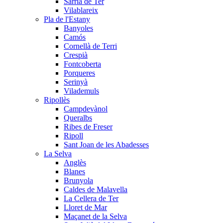
Sarrià de Ter
Vilablareix
Pla de l'Estany
Banyoles
Camós
Cornellà de Terri
Crespià
Fontcoberta
Porqueres
Serinyà
Vilademuls
Ripollès
Campdevànol
Queralbs
Ribes de Freser
Ripoll
Sant Joan de les Abadesses
La Selva
Anglès
Blanes
Brunyola
Caldes de Malavella
La Cellera de Ter
Lloret de Mar
Maçanet de la Selva