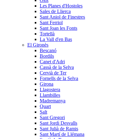
Olot
Les Planes d'Hostoles
Sales de Llierca
Sant Aniol de Finestres
Sant Ferriol
Sant Joan les Fonts
Tortellà
La Vall d'en Bas
El Gironès
Bescanó
Bordils
Canet d'Adri
Cassà de la Selva
Cervià de Ter
Fornells de la Selva
Girona
Llagostera
Llambilles
Madremanya
Quart
Salt
Sant Gregori
Sant Jordi Desvalls
Sant Julià de Ramis
Sant Martí de Llémana