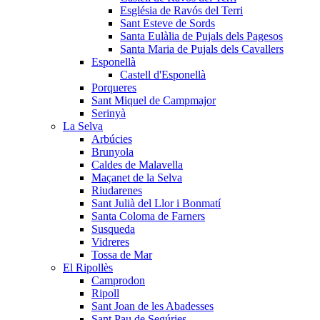
Església de Ravós del Terri
Sant Esteve de Sords
Santa Eulàlia de Pujals dels Pagesos
Santa Maria de Pujals dels Cavallers
Esponellà
Castell d'Esponellà
Porqueres
Sant Miquel de Campmajor
Serinyà
La Selva
Arbúcies
Brunyola
Caldes de Malavella
Maçanet de la Selva
Riudarenes
Sant Julià del Llor i Bonmatí
Santa Coloma de Farners
Susqueda
Vidreres
Tossa de Mar
El Ripollès
Camprodon
Ripoll
Sant Joan de les Abadesses
Sant Pau de Segúries