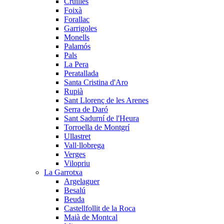
Cruïlles
Foixà
Forallac
Garrigoles
Monells
Palamós
Pals
La Pera
Peratallada
Santa Cristina d'Aro
Rupià
Sant Llorenç de les Arenes
Serra de Daró
Sant Sadurní de l'Heura
Torroella de Montgrí
Ullastret
Vall·llobrega
Verges
Vilopriu
La Garrotxa
Argelaguer
Besalú
Beuda
Castellfollit de la Roca
Maià de Montcal