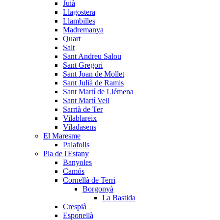
Juià
Llagostera
Llambilles
Madremanya
Quart
Salt
Sant Andreu Salou
Sant Gregori
Sant Joan de Mollet
Sant Julià de Ramis
Sant Martí de Llémena
Sant Martí Vell
Sarrià de Ter
Vilablareix
Viladasens
El Maresme
Palafolls
Pla de l'Estany
Banyoles
Camós
Cornellà de Terri
Borgonyà
La Bastida
Crespià
Esponellà