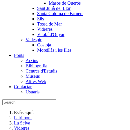
Masos de Querós
Sant Julià del Llor
Santa Coloma de Farners
Sils
Tossa de Mar
Vidreres
Vilobí d'Onyar
Vallespir
Costoja
Moreillàs i les Illes
Fonts
Arxius
Bibliografia
Centres d'Estudis
Museus
Altres Web
Contactar
Usuaris
Estàs aquí:
Patrimoni
La Selva
Vidreres