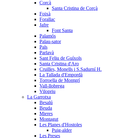
Corçà
Santa Cristina de Corçà
Foixà
Forallac
Jafre
Font Santa
Palamós
Palau-sator
Pals
Parlavà
Sant Feliu de Guíxols
Santa Cristina d'Aro
Cruïlles, Monells i S.Sadurní H.
La Tallada d'Empordà
Torroella de Montgrí
Vall-llobrega
Vilopriu
La Garrotxa
Besalú
Beuda
Mieres
Montagut
Les Planes d'Hostoles
Puig-alder
Les Preses