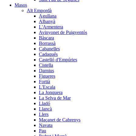
Masos
Alt Empordà
Agullana
Albanyà
L'Armentera
Avinyonet de Puigventós
Bàscara
Borrassà
Cabanelles
Cadaqués
Castelló d'Empúries
Cistella
Darnius
Figueres
Fortià
L'Escala
La Jonquera
La Selva de Mar
Lladó
Llançà
Llers
Maçanet de Cabrenys
Navata
Pau