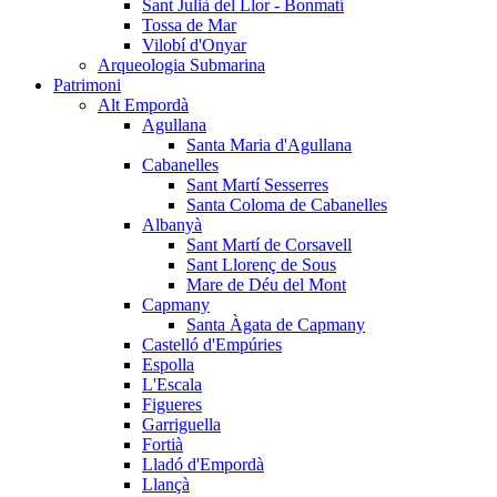
Sant Julià del Llor - Bonmatí
Tossa de Mar
Vilobí d'Onyar
Arqueologia Submarina
Patrimoni
Alt Empordà
Agullana
Santa Maria d'Agullana
Cabanelles
Sant Martí Sesserres
Santa Coloma de Cabanelles
Albanyà
Sant Martí de Corsavell
Sant Llorenç de Sous
Mare de Déu del Mont
Capmany
Santa Àgata de Capmany
Castelló d'Empúries
Espolla
L'Escala
Figueres
Garriguella
Fortià
Lladó d'Empordà
Llançà