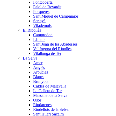
Fontcoberta
Palol de Revardit
Porqueres
Sant Miquel de Campmajor
Serinyà
Vilademuls
El Ripollès
Camprodon
Llanars
Sant Joan de les Abadesses
Vallfogona del Ripollès
Vilallonga de Ter
La Selva
Amer
Anglès
Arbúcies
Blanes
Brunyola
Caldes de Malavella
La Cellera de Ter
Massanet de la Selva
Osor
Riudarenes
Riudellots de la Selva
Sant Hilari Sacalm