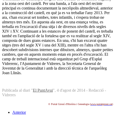
a la zona oest del castell. Per una banda, a l'ala oest del recinte
principal es continua documentant la necròpolis altmedieval, anterior
a la construcció del castell, en què ja es va treballar l'any 2013. Per
ara, s'han excavat set tombes, totes infantils, i s'espera trobar-ne
almenys tres més. En aquesta ala oest, en una estança veïna, es
treballa en l'excavació d'una sitja i de diversos nivells dels segles
XIV i XV. Continuant a les estances de ponent del castell, es treballa
també en l'ampliació de la fortalesa que es va realitzar al segle XIV,
composta de dues grans estances. En una, s'hi han excavat quatre
sitges (tres del segle XV i una del XIII), mentre en l'altra s'hi han
descobert subdivisions internes que dibuixen, almenys, quatre petites
cambres, que en aquests moments estan en procés d'excavació. El
camp de treball internacional està organitzat pel Grup d'Esplai
Vidrerenc, l'Ajuntament de Vidreres, la Secretaria General de
Joventut de la Generalitat i amb la direcció tècnica de l'arqueòleg
Joan Llinàs.
Publicada al diari "
El PuntAvui
", 4 d'agost de 2014 - Redacció -
Vidreres
© Portal Gironí d'Història i Genealogia (
www.portalgironi.cat
)
Anterior