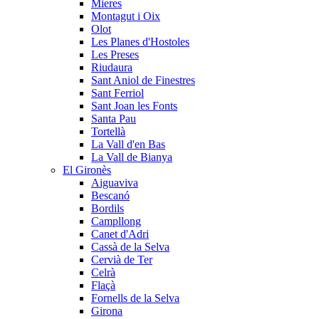
Mieres
Montagut i Oix
Olot
Les Planes d'Hostoles
Les Preses
Riudaura
Sant Aniol de Finestres
Sant Ferriol
Sant Joan les Fonts
Santa Pau
Tortellà
La Vall d'en Bas
La Vall de Bianya
El Gironès
Aiguaviva
Bescanó
Bordils
Campllong
Canet d'Adri
Cassà de la Selva
Cervià de Ter
Celrà
Flaçà
Fornells de la Selva
Girona