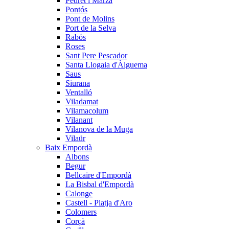
Pedret i Marzà
Pontós
Pont de Molins
Port de la Selva
Rabós
Roses
Sant Pere Pescador
Santa Llogaia d'Àlguema
Saus
Siurana
Ventalló
Viladamat
Vilamacolum
Vilanant
Vilanova de la Muga
Vilaür
Baix Empordà
Albons
Begur
Bellcaire d'Empordà
La Bisbal d'Empordà
Calonge
Castell - Platja d'Aro
Colomers
Corçà