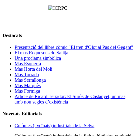
Destacats
Presentació del llibre-còmic "El tren d'Olot al Pas del Gegant"
El mas Requesens de Salitja
Una proclama simbòlica
Mas Esquerrà
Mas Horta del Molí
Mas Torrada
Mas Serrallonga
Mas Marquès
Mas Formiga
Article de Ricard Teixidor: El Surós de Castanyet, un mas
amb nou segles d’existència
Novetats Editorials
Colònies (i veïnats) industrials de la Selva
Colònies (i veïnats) industrials de la Selva. Notícies, evolució