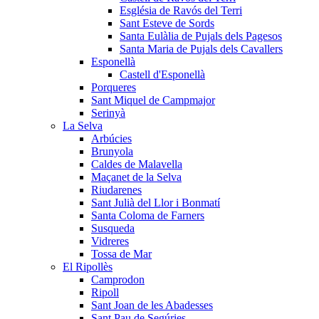
Església de Ravós del Terri
Sant Esteve de Sords
Santa Eulàlia de Pujals dels Pagesos
Santa Maria de Pujals dels Cavallers
Esponellà
Castell d'Esponellà
Porqueres
Sant Miquel de Campmajor
Serinyà
La Selva
Arbúcies
Brunyola
Caldes de Malavella
Maçanet de la Selva
Riudarenes
Sant Julià del Llor i Bonmatí
Santa Coloma de Farners
Susqueda
Vidreres
Tossa de Mar
El Ripollès
Camprodon
Ripoll
Sant Joan de les Abadesses
Sant Pau de Segúries