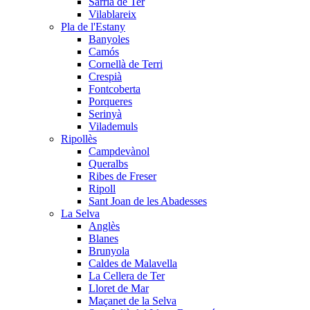
Sarrià de Ter
Vilablareix
Pla de l'Estany
Banyoles
Camós
Cornellà de Terri
Crespià
Fontcoberta
Porqueres
Serinyà
Vilademuls
Ripollès
Campdevànol
Queralbs
Ribes de Freser
Ripoll
Sant Joan de les Abadesses
La Selva
Anglès
Blanes
Brunyola
Caldes de Malavella
La Cellera de Ter
Lloret de Mar
Maçanet de la Selva