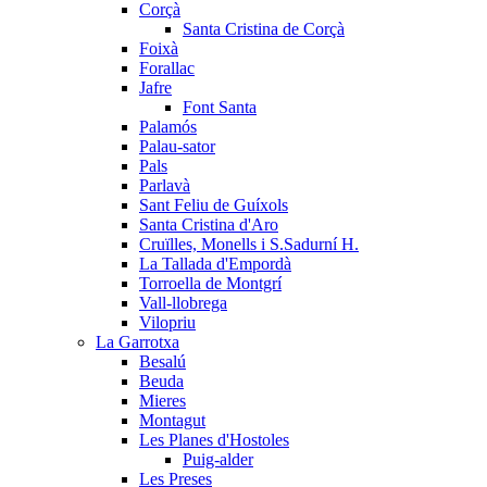
Corçà
Santa Cristina de Corçà
Foixà
Forallac
Jafre
Font Santa
Palamós
Palau-sator
Pals
Parlavà
Sant Feliu de Guíxols
Santa Cristina d'Aro
Cruïlles, Monells i S.Sadurní H.
La Tallada d'Empordà
Torroella de Montgrí
Vall-llobrega
Vilopriu
La Garrotxa
Besalú
Beuda
Mieres
Montagut
Les Planes d'Hostoles
Puig-alder
Les Preses