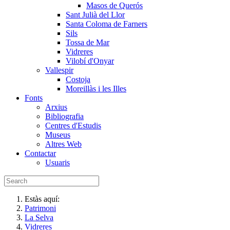
Masos de Querós
Sant Julià del Llor
Santa Coloma de Farners
Sils
Tossa de Mar
Vidreres
Vilobí d'Onyar
Vallespir
Costoja
Moreillàs i les Illes
Fonts
Arxius
Bibliografia
Centres d'Estudis
Museus
Altres Web
Contactar
Usuaris
Estàs aquí:
Patrimoni
La Selva
Vidreres