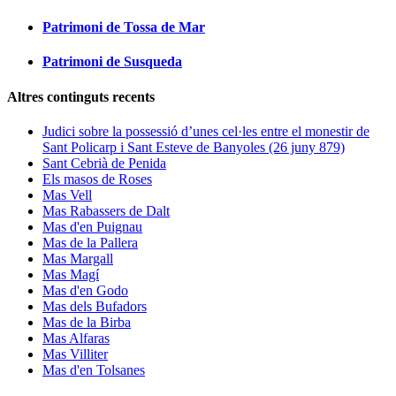
Patrimoni de Tossa de Mar
Patrimoni de Susqueda
Altres continguts recents
Judici sobre la possessió d’unes cel·les entre el monestir de
Sant Policarp i Sant Esteve de Banyoles (26 juny 879)
Sant Cebrià de Penida
Els masos de Roses
Mas Vell
Mas Rabassers de Dalt
Mas d'en Puignau
Mas de la Pallera
Mas Margall
Mas Magí
Mas d'en Godo
Mas dels Bufadors
Mas de la Birba
Mas Alfaras
Mas Villiter
Mas d'en Tolsanes