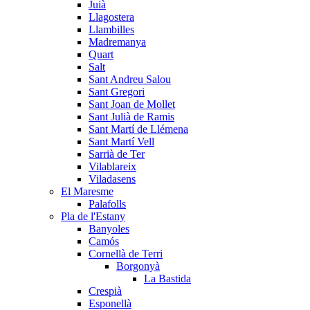
Juià
Llagostera
Llambilles
Madremanya
Quart
Salt
Sant Andreu Salou
Sant Gregori
Sant Joan de Mollet
Sant Julià de Ramis
Sant Martí de Llémena
Sant Martí Vell
Sarrià de Ter
Vilablareix
Viladasens
El Maresme
Palafolls
Pla de l'Estany
Banyoles
Camós
Cornellà de Terri
Borgonyà
La Bastida
Crespià
Esponellà