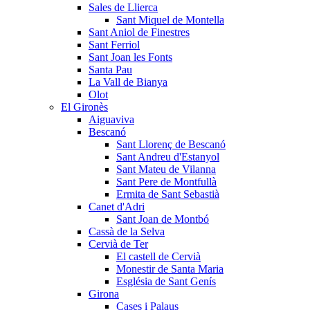
Sales de Llierca
Sant Miquel de Montella
Sant Aniol de Finestres
Sant Ferriol
Sant Joan les Fonts
Santa Pau
La Vall de Bianya
Olot
El Gironès
Aiguaviva
Bescanó
Sant Llorenç de Bescanó
Sant Andreu d'Estanyol
Sant Mateu de Vilanna
Sant Pere de Montfullà
Ermita de Sant Sebastià
Canet d'Adri
Sant Joan de Montbó
Cassà de la Selva
Cervià de Ter
El castell de Cervià
Monestir de Santa Maria
Església de Sant Genís
Girona
Cases i Palaus