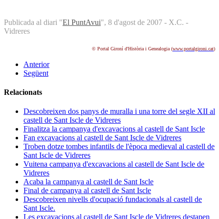
Publicada al diari "
El PuntAvui
", 8 d'agost de 2007 - X.C. -
Vidreres
© Portal Gironí d'Història i Genealogia (
www.portalgironi.cat
)
Anterior
Següent
Relacionats
Descobreixen dos panys de muralla i una torre del segle XII al
castell de Sant Iscle de Vidreres
Finalitza la campanya d'excavacions al castell de Sant Iscle
Fan excavacions al castell de Sant Iscle de Vidreres
Troben dotze tombes infantils de l'època medieval al castell de
Sant Iscle de Vidreres
Vuitena campanya d'excavacions al castell de Sant Iscle de
Vidreres
Acaba la campanya al castell de Sant Iscle
Final de campanya al castell de Sant Iscle
Descobreixen nivells d'ocupació fundacionals al castell de
Sant Iscle.
Les excavacions al castell de Sant Iscle de Vidreres destapen