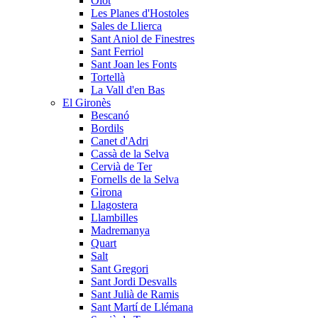
Olot
Les Planes d'Hostoles
Sales de Llierca
Sant Aniol de Finestres
Sant Ferriol
Sant Joan les Fonts
Tortellà
La Vall d'en Bas
El Gironès
Bescanó
Bordils
Canet d'Adri
Cassà de la Selva
Cervià de Ter
Fornells de la Selva
Girona
Llagostera
Llambilles
Madremanya
Quart
Salt
Sant Gregori
Sant Jordi Desvalls
Sant Julià de Ramis
Sant Martí de Llémana