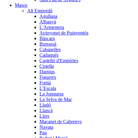
Masos
Alt Empordà
Agullana
Albanyà
L'Armentera
Avinyonet de Puigventós
Bàscara
Borrassà
Cabanelles
Cadaqués
Castelló d'Empúries
Cistella
Darnius
Figueres
Fortià
L'Escala
La Jonquera
La Selva de Mar
Lladó
Llançà
Llers
Maçanet de Cabrenys
Navata
Pau