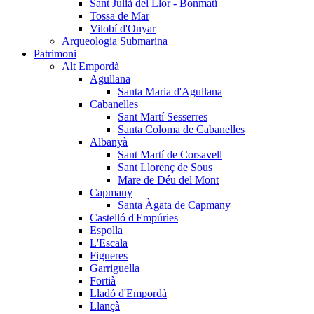
Sant Julià del Llor - Bonmatí
Tossa de Mar
Vilobí d'Onyar
Arqueologia Submarina
Patrimoni
Alt Empordà
Agullana
Santa Maria d'Agullana
Cabanelles
Sant Martí Sesserres
Santa Coloma de Cabanelles
Albanyà
Sant Martí de Corsavell
Sant Llorenç de Sous
Mare de Déu del Mont
Capmany
Santa Àgata de Capmany
Castelló d'Empúries
Espolla
L'Escala
Figueres
Garriguella
Fortià
Lladó d'Empordà
Llançà