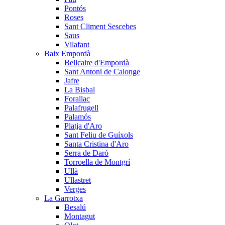
Pontós
Roses
Sant Climent Sescebes
Saus
Vilafant
Baix Empordà
Bellcaire d'Empordà
Sant Antoni de Calonge
Jafre
La Bisbal
Forallac
Palafrugell
Palamós
Platja d'Aro
Sant Feliu de Guíxols
Santa Cristina d'Aro
Serra de Daró
Torroella de Montgrí
Ullà
Ullastret
Verges
La Garrotxa
Besalú
Montagut