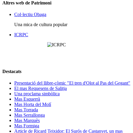
Altres web de Patrimoni
Col·lectiu Obaga
Una mica de cultura popular
ICRPC
Destacats
Presentació del llibre-còmic "El tren d'Olot al Pas del Gegant"
El mas Requesens de Salitja
Una proclama simbòlica
Mas Esquerrà
Mas Horta del Molí
Mas Torrada
Mas Serrallonga
Mas Marquès
Mas Formiga
Article de Ricard Teixidor: El Surós de Castanyet, un mas