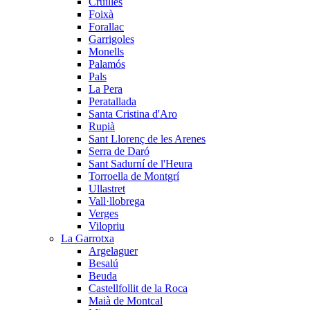
Cruïlles
Foixà
Forallac
Garrigoles
Monells
Palamós
Pals
La Pera
Peratallada
Santa Cristina d'Aro
Rupià
Sant Llorenç de les Arenes
Serra de Daró
Sant Sadurní de l'Heura
Torroella de Montgrí
Ullastret
Vall·llobrega
Verges
Vilopriu
La Garrotxa
Argelaguer
Besalú
Beuda
Castellfollit de la Roca
Maià de Montcal