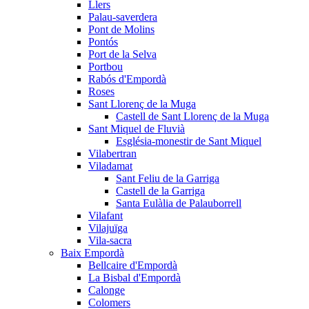
Llers
Palau-saverdera
Pont de Molins
Pontós
Port de la Selva
Portbou
Rabós d'Empordà
Roses
Sant Llorenç de la Muga
Castell de Sant Llorenç de la Muga
Sant Miquel de Fluvià
Església-monestir de Sant Miquel
Vilabertran
Viladamat
Sant Feliu de la Garriga
Castell de la Garriga
Santa Eulàlia de Palauborrell
Vilafant
Vilajuïga
Vila-sacra
Baix Empordà
Bellcaire d'Empordà
La Bisbal d'Empordà
Calonge
Colomers