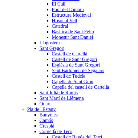
El Call
Pont del Dimoni
Estructura Medieval
Hospital Vell
Catedral
Basílica de Sant Feliu
Monestir Sant Daniel
Llagostera
Sant Gregori
Castell de Cartellà
Castell de Sant Gregori
Església de Sant Gregori
Sant Bartomeu de Segalars
Castell de Tudela
Capella de Sant Grau
Capella del castell de Cartellà
Sant Julià de Ramis
Sant Martí de Llémena
Quart
Pla de l'Estany
Banyoles
Camós
Crespià
Cornellà de Terri
Castell de Ravós del Terri