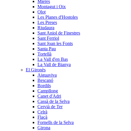
Mieres
Montagut i Oix
Olot
Les Planes d'Hostoles
Les Preses
Riudaura
Sant Aniol de Finestres
Sant Ferriol
Sant Joan les Fonts
Santa Pau
Tortellà
La Vall d'en Bas
La Vall de Bianya
El Gironès
Aiguaviva
Bescanó
Bordils
Campllong
Canet d'Adri
Cassà de la Selva
Cervià de Ter
Celrà
Flaçà
Fornells de la Selva
Girona