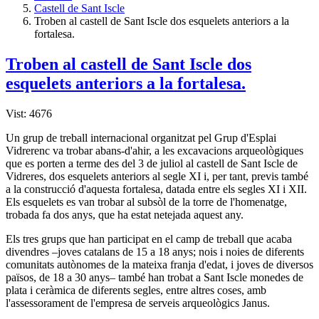
Castell de Sant Iscle
Troben al castell de Sant Iscle dos esquelets anteriors a la
fortalesa.
Troben al castell de Sant Iscle dos
esquelets anteriors a la fortalesa.
Vist: 4676
Un grup de treball internacional organitzat pel Grup d'Esplai
Vidrerenc va trobar abans-d'ahir, a les excavacions arqueològiques
que es porten a terme des del 3 de juliol al castell de Sant Iscle de
Vidreres, dos esquelets anteriors al segle XI i, per tant, previs també
a la construcció d'aquesta fortalesa, datada entre els segles XI i XII.
Els esquelets es van trobar al subsòl de la torre de l'homenatge,
trobada fa dos anys, que ha estat netejada aquest any.
Els tres grups que han participat en el camp de treball que acaba
divendres –joves catalans de 15 a 18 anys; nois i noies de diferents
comunitats autònomes de la mateixa franja d'edat, i joves de diversos
països, de 18 a 30 anys– també han trobat a Sant Iscle monedes de
plata i ceràmica de diferents segles, entre altres coses, amb
l'assessorament de l'empresa de serveis arqueològics Janus.