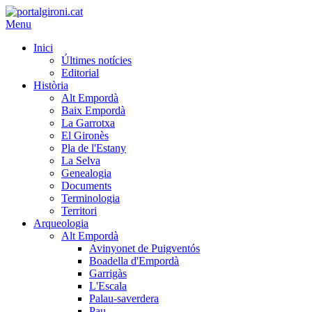
Menu
Inici
Últimes notícies
Editorial
Història
Alt Empordà
Baix Empordà
La Garrotxa
El Gironès
Pla de l'Estany
La Selva
Genealogia
Documents
Terminologia
Territori
Arqueologia
Alt Empordà
Avinyonet de Puigventós
Boadella d'Empordà
Garrigàs
L'Escala
Palau-saverdera
Pau