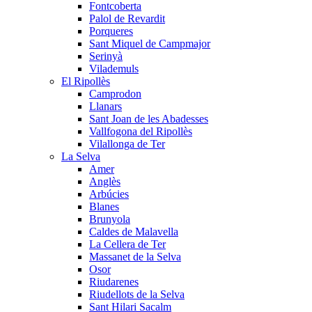
Fontcoberta
Palol de Revardit
Porqueres
Sant Miquel de Campmajor
Serinyà
Vilademuls
El Ripollès
Camprodon
Llanars
Sant Joan de les Abadesses
Vallfogona del Ripollès
Vilallonga de Ter
La Selva
Amer
Anglès
Arbúcies
Blanes
Brunyola
Caldes de Malavella
La Cellera de Ter
Massanet de la Selva
Osor
Riudarenes
Riudellots de la Selva
Sant Hilari Sacalm