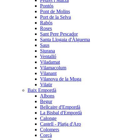
Pedret i Marzà
Pontós
Pont de Molins
Port de la Selva
Rabós
Roses
Sant Pere Pescador
Santa Llogaia d'Àlguema
Saus
Siurana
Ventalló
Viladamat
Vilamacolum
Vilanant
Vilanova de la Muga
Vilaür
Baix Empordà
Albons
Begur
Bellcaire d'Empordà
La Bisbal d'Empordà
Calonge
Castell - Platja d'Aro
Colomers
Corçà