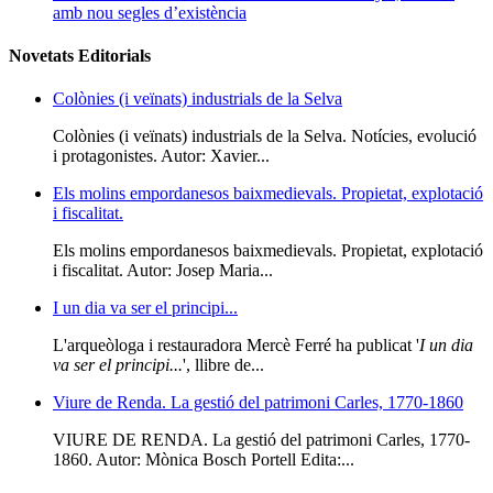
amb nou segles d’existència
Novetats Editorials
Colònies (i veïnats) industrials de la Selva
Colònies (i veïnats) industrials de la Selva. Notícies, evolució
i protagonistes. Autor: Xavier...
Els molins empordanesos baixmedievals. Propietat, explotació
i fiscalitat.
Els molins empordanesos baixmedievals. Propietat, explotació
i fiscalitat. Autor: Josep Maria...
I un dia va ser el principi...
L'arqueòloga i restauradora Mercè Ferré ha publicat '
I un dia
va ser el principi...
', llibre de...
Viure de Renda. La gestió del patrimoni Carles, 1770-1860
VIURE DE RENDA. La gestió del patrimoni Carles, 1770-
1860. Autor: Mònica Bosch Portell Edita:...