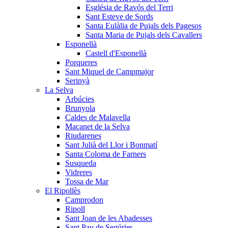
Església de Ravós del Terri
Sant Esteve de Sords
Santa Eulàlia de Pujals dels Pagesos
Santa Maria de Pujals dels Cavallers
Esponellà
Castell d'Esponellà
Porqueres
Sant Miquel de Campmajor
Serinyà
La Selva
Arbúcies
Brunyola
Caldes de Malavella
Maçanet de la Selva
Riudarenes
Sant Julià del Llor i Bonmatí
Santa Coloma de Farners
Susqueda
Vidreres
Tossa de Mar
El Ripollès
Camprodon
Ripoll
Sant Joan de les Abadesses
Sant Pau de Segúries