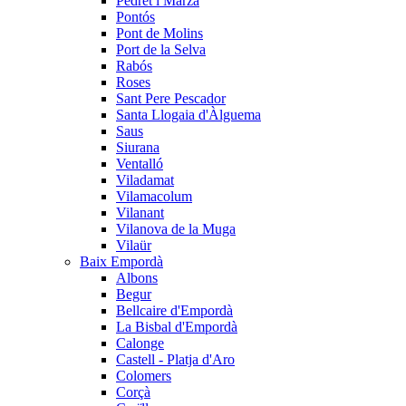
Pedret i Marzà
Pontós
Pont de Molins
Port de la Selva
Rabós
Roses
Sant Pere Pescador
Santa Llogaia d'Àlguema
Saus
Siurana
Ventalló
Viladamat
Vilamacolum
Vilanant
Vilanova de la Muga
Vilaür
Baix Empordà
Albons
Begur
Bellcaire d'Empordà
La Bisbal d'Empordà
Calonge
Castell - Platja d'Aro
Colomers
Corçà