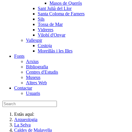
Masos de Querós
Sant Julià del Llor
Santa Coloma de Farners
Sils
Tossa de Mar
Vidreres
Vilobí d'Onyar
Vallespir
Costoja
Moreillàs i les Illes
Fonts
Arxius
Bibliografia
Centres d'Estudis
Museus
Altres Web
Contactar
Usuaris
Estàs aquí:
Arqueologia
La Selva
Caldes de Malavella