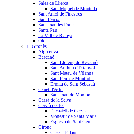
Sales de Llierca
Sant Miquel de Montella
Sant Aniol de Finestres
Sant Ferriol
Sant Joan les Fonts
Santa Pau
La Vall de Bianya
Olot
El Gironès
Aiguaviva
Bescanó
Sant Llorenç de Bescanó
Sant Andreu d'Estanyol
Sant Mateu de Vilanna
Sant Pere de Montfullà
Ermita de Sant Sebastià
Canet d'Adri
Sant Joan de Montbó
Cassà de la Selva
Cervià de Ter
El castell de Cervià
Monestir de Santa Maria
Església de Sant Genís
Girona
Cases i Palaus