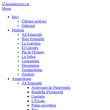
Menu
Inici
Últimes notícies
Editorial
Història
Alt Empordà
Baix Empordà
La Garrotxa
El Gironès
Pla de l'Estany
La Selva
Genealogia
Documents
Terminologia
Territori
Arqueologia
Alt Empordà
Avinyonet de Puigventós
Boadella d'Empordà
Garrigàs
L'Escala
Palau-saverdera
Pau