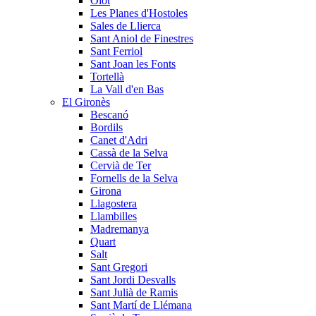
Olot
Les Planes d'Hostoles
Sales de Llierca
Sant Aniol de Finestres
Sant Ferriol
Sant Joan les Fonts
Tortellà
La Vall d'en Bas
El Gironès
Bescanó
Bordils
Canet d'Adri
Cassà de la Selva
Cervià de Ter
Fornells de la Selva
Girona
Llagostera
Llambilles
Madremanya
Quart
Salt
Sant Gregori
Sant Jordi Desvalls
Sant Julià de Ramis
Sant Martí de Llémana