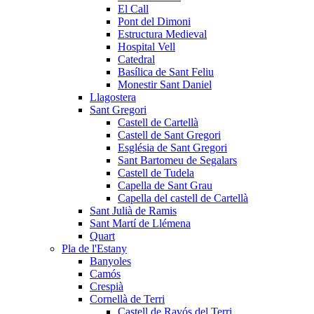
El Call
Pont del Dimoni
Estructura Medieval
Hospital Vell
Catedral
Basílica de Sant Feliu
Monestir Sant Daniel
Llagostera
Sant Gregori
Castell de Cartellà
Castell de Sant Gregori
Església de Sant Gregori
Sant Bartomeu de Segalars
Castell de Tudela
Capella de Sant Grau
Capella del castell de Cartellà
Sant Julià de Ramis
Sant Martí de Llémena
Quart
Pla de l'Estany
Banyoles
Camós
Crespià
Cornellà de Terri
Castell de Ravós del Terri