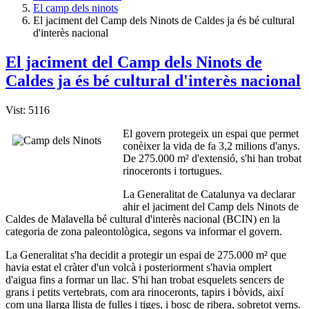
El camp dels ninots
El jaciment del Camp dels Ninots de Caldes ja és bé cultural
d'interès nacional
El jaciment del Camp dels Ninots de
Caldes ja és bé cultural d'interès nacional
Vist: 5116
El govern protegeix un espai que permet
conèixer la vida de fa 3,2 milions d'anys.
De 275.000 m² d'extensió, s'hi han trobat
rinoceronts i tortugues.
La Generalitat de Catalunya va declarar
ahir el jaciment del Camp dels Ninots de
Caldes de Malavella bé cultural d'interès nacional (BCIN) en la
categoria de zona paleontològica, segons va informar el govern.
La Generalitat s'ha decidit a protegir un espai de 275.000 m² que
havia estat el cràter d'un volcà i posteriorment s'havia omplert
d'aigua fins a formar un llac. S'hi han trobat esquelets sencers de
grans i petits vertebrats, com ara rinoceronts, tapirs i bòvids, així
com una llarga llista de fulles i tiges, i bosc de ribera, sobretot verns.