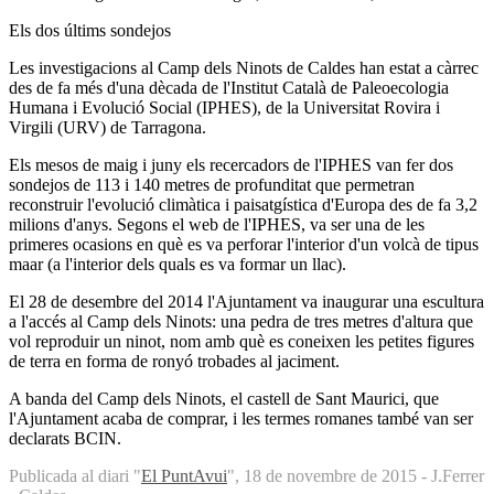
Els dos últims sondejos
Les investigacions al Camp dels Ninots de Caldes han estat a càrrec
des de fa més d'una dècada de l'Institut Català de Paleoecologia
Humana i Evolució Social (IPHES), de la Universitat Rovira i
Virgili (URV) de Tarragona.
Els mesos de maig i juny els recercadors de l'IPHES van fer dos
sondejos de 113 i 140 metres de profunditat que permetran
reconstruir l'evolució climàtica i paisatgística d'Europa des de fa 3,2
milions d'anys. Segons el web de l'IPHES, va ser una de les
primeres ocasions en què es va perforar l'interior d'un volcà de tipus
maar (a l'interior dels quals es va formar un llac).
El 28 de desembre del 2014 l'Ajuntament va inaugurar una escultura
a l'accés al Camp dels Ninots: una pedra de tres metres d'altura que
vol reproduir un ninot, nom amb què es coneixen les petites figures
de terra en forma de ronyó trobades al jaciment.
A banda del Camp dels Ninots, el castell de Sant Maurici, que
l'Ajuntament acaba de comprar, i les termes romanes també van ser
declarats BCIN.
Publicada al diari "
El PuntAvui
", 18 de novembre de 2015 - J.Ferrer