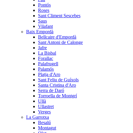
Pontós
Roses
Sant Climent Sescebes
Saus
Vilafant
Baix Empordà
Bellcaire d'Empordà
Sant Antoni de Calonge
Jafre
La Bisbal
Forallac
Palafrugell
Palamós
Platja d'Aro
Sant Feliu de Guíxols
Santa Cristina d'Aro
Serra de Daró
Torroella de Montgrí
Ullà
Ullastret
Verges
La Garrotxa
Besalú
Montagut