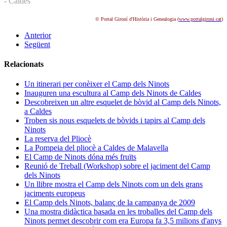
- Caldes
© Portal Gironí d'Història i Genealogia (
www.portalgironi.cat
)
Anterior
Següent
Relacionats
Un itinerari per conèixer el Camp dels Ninots
Inauguren una escultura al Camp dels Ninots de Caldes
Descobreixen un altre esquelet de bòvid al Camp dels Ninots,
a Caldes
Troben sis nous esquelets de bòvids i tapirs al Camp dels
Ninots
La reserva del Pliocè
La Pompeia del pliocè a Caldes de Malavella
El Camp de Ninots dóna més fruïts
Reunió de Treball (Workshop) sobre el jaciment del Camp
dels Ninots
Un llibre mostra el Camp dels Ninots com un dels grans
jaciments europeus
El Camp dels Ninots, balanç de la campanya de 2009
Una mostra didàctica basada en les troballes del Camp dels
Ninots permet descobrir com era Europa fa 3,5 milions d'anys