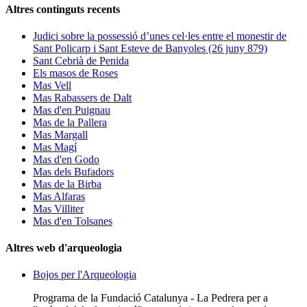
Altres continguts recents
Judici sobre la possessió d’unes cel·les entre el monestir de
Sant Policarp i Sant Esteve de Banyoles (26 juny 879)
Sant Cebrià de Penida
Els masos de Roses
Mas Vell
Mas Rabassers de Dalt
Mas d'en Puignau
Mas de la Pallera
Mas Margall
Mas Magí
Mas d'en Godo
Mas dels Bufadors
Mas de la Birba
Mas Alfaras
Mas Villiter
Mas d'en Tolsanes
Altres web d'arqueologia
Bojos per l'Arqueologia
Programa de la Fundació Catalunya - La Pedrera per a