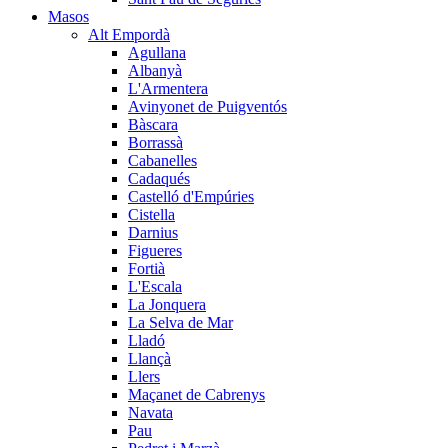
Masos
Alt Empordà
Agullana
Albanyà
L'Armentera
Avinyonet de Puigventós
Bàscara
Borrassà
Cabanelles
Cadaqués
Castelló d'Empúries
Cistella
Darnius
Figueres
Fortià
L'Escala
La Jonquera
La Selva de Mar
Lladó
Llançà
Llers
Maçanet de Cabrenys
Navata
Pau