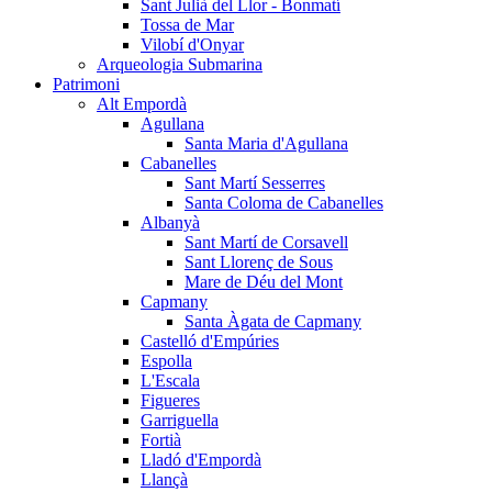
Sant Julià del Llor - Bonmatí
Tossa de Mar
Vilobí d'Onyar
Arqueologia Submarina
Patrimoni
Alt Empordà
Agullana
Santa Maria d'Agullana
Cabanelles
Sant Martí Sesserres
Santa Coloma de Cabanelles
Albanyà
Sant Martí de Corsavell
Sant Llorenç de Sous
Mare de Déu del Mont
Capmany
Santa Àgata de Capmany
Castelló d'Empúries
Espolla
L'Escala
Figueres
Garriguella
Fortià
Lladó d'Empordà
Llançà