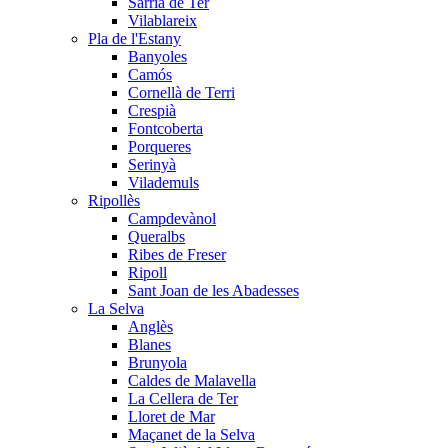
Sarrià de Ter
Vilablareix
Pla de l'Estany
Banyoles
Camós
Cornellà de Terri
Crespià
Fontcoberta
Porqueres
Serinyà
Vilademuls
Ripollès
Campdevànol
Queralbs
Ribes de Freser
Ripoll
Sant Joan de les Abadesses
La Selva
Anglès
Blanes
Brunyola
Caldes de Malavella
La Cellera de Ter
Lloret de Mar
Maçanet de la Selva