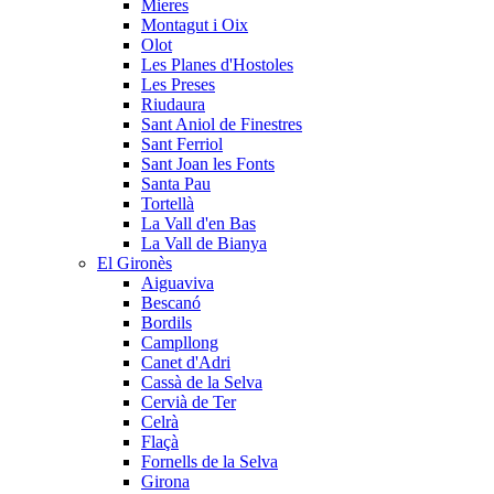
Mieres
Montagut i Oix
Olot
Les Planes d'Hostoles
Les Preses
Riudaura
Sant Aniol de Finestres
Sant Ferriol
Sant Joan les Fonts
Santa Pau
Tortellà
La Vall d'en Bas
La Vall de Bianya
El Gironès
Aiguaviva
Bescanó
Bordils
Campllong
Canet d'Adri
Cassà de la Selva
Cervià de Ter
Celrà
Flaçà
Fornells de la Selva
Girona