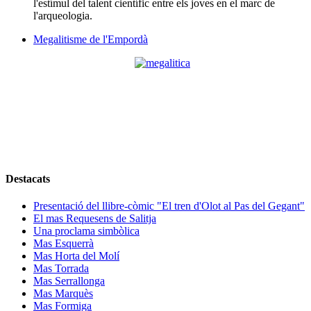
l'estímul del talent científic entre els joves en el marc de
l'arqueologia.
Megalitisme de l'Empordà
Destacats
Presentació del llibre-còmic "El tren d'Olot al Pas del Gegant"
El mas Requesens de Salitja
Una proclama simbòlica
Mas Esquerrà
Mas Horta del Molí
Mas Torrada
Mas Serrallonga
Mas Marquès
Mas Formiga