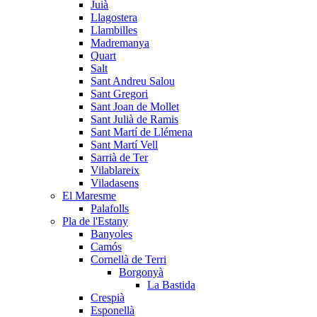
Juià
Llagostera
Llambilles
Madremanya
Quart
Salt
Sant Andreu Salou
Sant Gregori
Sant Joan de Mollet
Sant Julià de Ramis
Sant Martí de Llémena
Sant Martí Vell
Sarrià de Ter
Vilablareix
Viladasens
El Maresme
Palafolls
Pla de l'Estany
Banyoles
Camós
Cornellà de Terri
Borgonyà
La Bastida
Crespià
Esponellà