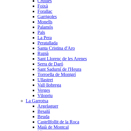
Cruïlles
Foixà
Forallac
Garrigoles
Monells
Palamós
Pals
La Pera
Peratallada
Santa Cristina d'Aro
Rupià
Sant Llorenç de les Arenes
Serra de Daró
Sant Sadurní de l'Heura
Torroella de Montgrí
Ullastret
Vall·llobrega
Verges
Vilopriu
La Garrotxa
Argelaguer
Besalú
Beuda
Castellfollit de la Roca
Maià de Montcal