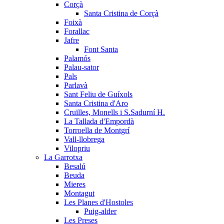
Corçà
Santa Cristina de Corçà
Foixà
Forallac
Jafre
Font Santa
Palamós
Palau-sator
Pals
Parlavà
Sant Feliu de Guíxols
Santa Cristina d'Aro
Cruïlles, Monells i S.Sadurní H.
La Tallada d'Empordà
Torroella de Montgrí
Vall-llobrega
Vilopriu
La Garrotxa
Besalú
Beuda
Mieres
Montagut
Les Planes d'Hostoles
Puig-alder
Les Preses