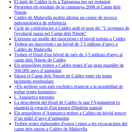
El tapir de Caldes ja és a Tarragona per ser restaurat
Presenten els resultats de la campanya 2008 al Camp dels
Ninots
Caldes de Malavella podria allotjar un centre de recerca
paleontològica de referència
Cicle de conferències a Caldes amb el nom de: "L'aventura de
l'evolució passa pel Camp dels Ninots"
Extreuen un motlle del rinoceront i el bòvid trobats a Caldes
Troben un rinoceront i un bòvid de 3,5 milions d’anys a
Caldes de Malavella
Troben el fòssil d'un bòvid de més de 3,5 milions d'anys al
camp dels Ninots de Caldes
Els arqueòlegs troben a Caldes restes d´un gran mamífer de
300.000 anys d´antiguitat
Situen el Camp dels Ninots de Caldes entre els grans
jaciments peninsulars
«Els geòlegs som més escèptics respecte a la possibilitat de
trobar restes humanes»
L´Atapuerca gironina
La descoberta del fòssil de Caldes fa que l'Ajuntament es
plantegi la creació d'un museu d'història natural
Els arqueòlegs d´Atapuerca troben a Caldes un bòvid sencer
d’un milió d’anys d’antiguitat
Troben restes elaborades d'ossos i eines a les excavacions del
camp dels ninots a Caldes de Malavella