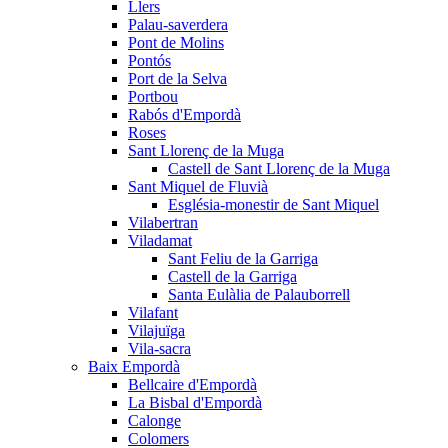
Llers
Palau-saverdera
Pont de Molins
Pontós
Port de la Selva
Portbou
Rabós d'Empordà
Roses
Sant Llorenç de la Muga
Castell de Sant Llorenç de la Muga
Sant Miquel de Fluvià
Església-monestir de Sant Miquel
Vilabertran
Viladamat
Sant Feliu de la Garriga
Castell de la Garriga
Santa Eulàlia de Palauborrell
Vilafant
Vilajuïga
Vila-sacra
Baix Empordà
Bellcaire d'Empordà
La Bisbal d'Empordà
Calonge
Colomers