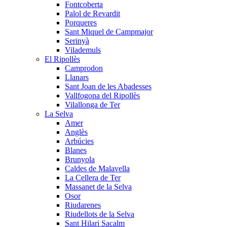
Fontcoberta
Palol de Revardit
Porqueres
Sant Miquel de Campmajor
Serinyà
Vilademuls
El Ripollès
Camprodon
Llanars
Sant Joan de les Abadesses
Vallfogona del Ripollès
Vilallonga de Ter
La Selva
Amer
Anglès
Arbúcies
Blanes
Brunyola
Caldes de Malavella
La Cellera de Ter
Massanet de la Selva
Osor
Riudarenes
Riudellots de la Selva
Sant Hilari Sacalm