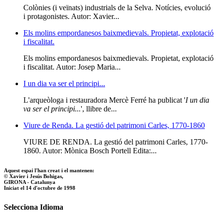
Colònies (i veïnats) industrials de la Selva. Notícies, evolució
i protagonistes. Autor: Xavier...
Els molins empordanesos baixmedievals. Propietat, explotació
i fiscalitat.
Els molins empordanesos baixmedievals. Propietat, explotació
i fiscalitat. Autor: Josep Maria...
I un dia va ser el principi...
L'arqueòloga i restauradora Mercè Ferré ha publicat '
I un dia
va ser el principi...
', llibre de...
Viure de Renda. La gestió del patrimoni Carles, 1770-1860
VIURE DE RENDA. La gestió del patrimoni Carles, 1770-
1860. Autor: Mònica Bosch Portell Edita:...
Aquest espai l'han creat i el mantenen:
© Xavier i Jesús Bohigas,
GIRONA - Catalunya
Iniciat el 14 d'octubre de 1998
Selecciona Idioma