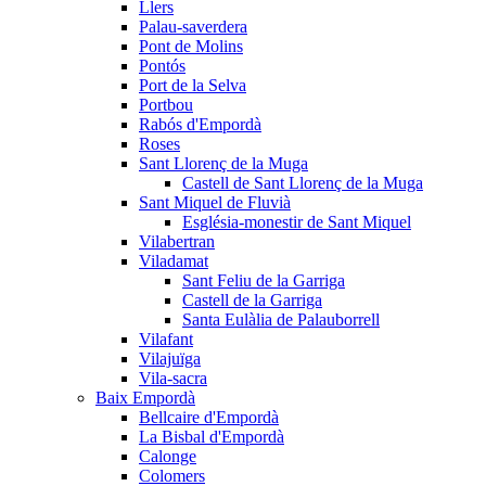
Llers
Palau-saverdera
Pont de Molins
Pontós
Port de la Selva
Portbou
Rabós d'Empordà
Roses
Sant Llorenç de la Muga
Castell de Sant Llorenç de la Muga
Sant Miquel de Fluvià
Església-monestir de Sant Miquel
Vilabertran
Viladamat
Sant Feliu de la Garriga
Castell de la Garriga
Santa Eulàlia de Palauborrell
Vilafant
Vilajuïga
Vila-sacra
Baix Empordà
Bellcaire d'Empordà
La Bisbal d'Empordà
Calonge
Colomers