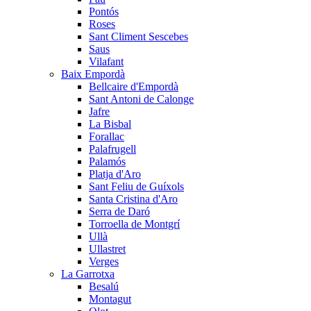
Pontós
Roses
Sant Climent Sescebes
Saus
Vilafant
Baix Empordà
Bellcaire d'Empordà
Sant Antoni de Calonge
Jafre
La Bisbal
Forallac
Palafrugell
Palamós
Platja d'Aro
Sant Feliu de Guíxols
Santa Cristina d'Aro
Serra de Daró
Torroella de Montgrí
Ullà
Ullastret
Verges
La Garrotxa
Besalú
Montagut