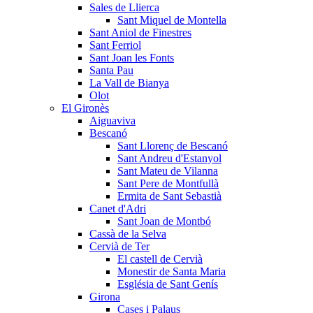
Sales de Llierca
Sant Miquel de Montella
Sant Aniol de Finestres
Sant Ferriol
Sant Joan les Fonts
Santa Pau
La Vall de Bianya
Olot
El Gironès
Aiguaviva
Bescanó
Sant Llorenç de Bescanó
Sant Andreu d'Estanyol
Sant Mateu de Vilanna
Sant Pere de Montfullà
Ermita de Sant Sebastià
Canet d'Adri
Sant Joan de Montbó
Cassà de la Selva
Cervià de Ter
El castell de Cervià
Monestir de Santa Maria
Església de Sant Genís
Girona
Cases i Palaus