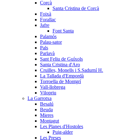
Corçà
Santa Cristina de Corçà
Foixà
Forallac
Jafre
Font Santa
Palamós
Palau-sator
Pals
Parlavà
Sant Feliu de Guíxols
Santa Cristina d'Aro
Cruïlles, Monells i S.Sadurní H.
La Tallada d'Empordà
Torroella de Montgrí
Vall-llobrega
Vilopriu
La Garrotxa
Besalú
Beuda
Mieres
Montagut
Les Planes d'Hostoles
Puig-alder
Les Preses