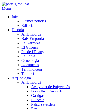
Menu
Inici
Últimes notícies
Editorial
Història
Alt Empordà
Baix Empordà
La Garrotxa
El Gironès
Pla de l'Estany
La Selva
Genealogia
Documents
Terminologia
Territori
Arqueologia
Alt Empordà
Avinyonet de Puigventós
Boadella d'Empordà
Garrigàs
L'Escala
Palau-saverdera
Pau