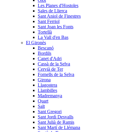
Olot
Les Planes d'Hostoles
Sales de Llierca
Sant Aniol de Finestres
Sant Ferriol
Sant Joan les Fonts
Tortellà
La Vall d'en Bas
El Gironès
Bescanó
Bordils
Canet d'Adri
Cassà de la Selva
Cervià de Ter
Fornells de la Selva
Girona
Llagostera
Llambilles
Madremanya
Quart
Salt
Sant Gregori
Sant Jordi Desvalls
Sant Julià de Ramis
Sant Martí de Llémana