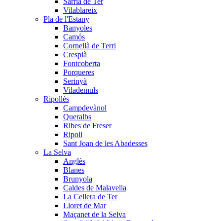
Sarrià de Ter
Vilablareix
Pla de l'Estany
Banyoles
Camós
Cornellà de Terri
Crespià
Fontcoberta
Porqueres
Serinyà
Vilademuls
Ripollès
Campdevànol
Queralbs
Ribes de Freser
Ripoll
Sant Joan de les Abadesses
La Selva
Anglès
Blanes
Brunyola
Caldes de Malavella
La Cellera de Ter
Lloret de Mar
Maçanet de la Selva