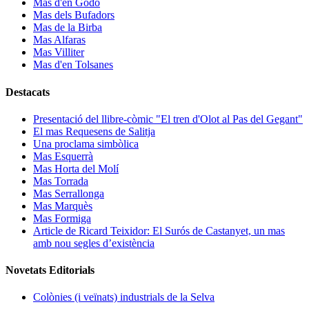
Mas d'en Godo
Mas dels Bufadors
Mas de la Birba
Mas Alfaras
Mas Villiter
Mas d'en Tolsanes
Destacats
Presentació del llibre-còmic "El tren d'Olot al Pas del Gegant"
El mas Requesens de Salitja
Una proclama simbòlica
Mas Esquerrà
Mas Horta del Molí
Mas Torrada
Mas Serrallonga
Mas Marquès
Mas Formiga
Article de Ricard Teixidor: El Surós de Castanyet, un mas
amb nou segles d’existència
Novetats Editorials
Colònies (i veïnats) industrials de la Selva