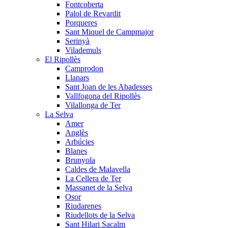
Fontcoberta
Palol de Revardit
Porqueres
Sant Miquel de Campmajor
Serinyà
Vilademuls
El Ripollès
Camprodon
Llanars
Sant Joan de les Abadesses
Vallfogona del Ripollès
Vilallonga de Ter
La Selva
Amer
Anglès
Arbúcies
Blanes
Brunyola
Caldes de Malavella
La Cellera de Ter
Massanet de la Selva
Osor
Riudarenes
Riudellots de la Selva
Sant Hilari Sacalm