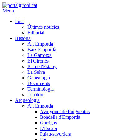
Menu
Inici
Últimes notícies
Editorial
Història
Alt Empordà
Baix Empordà
La Garrotxa
El Gironès
Pla de l'Estany
La Selva
Genealogia
Documents
Terminologia
Territori
Arqueologia
Alt Empordà
Avinyonet de Puigventós
Boadella d'Empordà
Garrigàs
L'Escala
Palau-saverdera
Pau