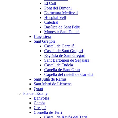
El Call
Pont del Dimoni
Estructura Medieval
Hospital Vell
Catedral
Basílica de Sant Feliu
Monestir Sant Daniel
Llagostera
Sant Gregori
Castell de Cartellà
Castell de Sant Gregori
Església de Sant Gregori
Sant Bartomeu de Segalars
Castell de Tudela
Capella de Sant Grau
Capella del castell de Cartellà
Sant Julià de Ramis
Sant Martí de Llémena
Quart
Pla de l'Estany
Banyoles
Camós
Crespià
Cornellà de Terri
Castell de Ravós del Terri