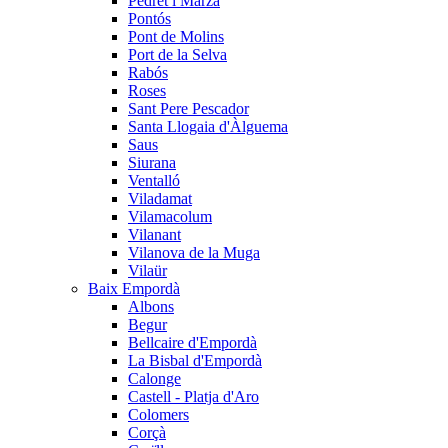
Pedret i Marzà
Pontós
Pont de Molins
Port de la Selva
Rabós
Roses
Sant Pere Pescador
Santa Llogaia d'Àlguema
Saus
Siurana
Ventalló
Viladamat
Vilamacolum
Vilanant
Vilanova de la Muga
Vilaür
Baix Empordà
Albons
Begur
Bellcaire d'Empordà
La Bisbal d'Empordà
Calonge
Castell - Platja d'Aro
Colomers
Corçà