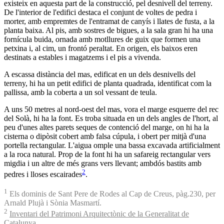
existeix en aquesta part de la construcció, pel desnivell del terreny.
De l'interior de l'edifici destaca el conjunt de voltes de pedra i
morter, amb empremtes de l'entramat de canyís i llates de fusta, a la
planta baixa. Al pis, amb sostres de bigues, a la sala gran hi ha una
fornícula buida, ornada amb motllures de guix que formen una
petxina i, al cim, un frontó peraltat. En origen, els baixos eren
destinats a estables i magatzems i el pis a vivenda.
A escassa distància del mas, edificat en un dels desnivells del
terreny, hi ha un petit edifici de planta quadrada, identificat com la
pallissa, amb la coberta a un sol vessant de teula.
A uns 50 metres al nord-oest del mas, vora el marge esquerre del rec
del Solà, hi ha la font. Es troba situada en un dels angles de l'hort, al
peu d'unes altes parets seques de contenció del marge, on hi ha la
cisterna o dipòsit cobert amb falsa cúpula, i obert per mitjà d'una
portella rectangular. L'aigua omple una bassa excavada artificialment
a la roca natural. Prop de la font hi ha un safareig rectangular vers
migdia i un altre de més grans vers llevant; ambdós bastits amb
2
pedres i lloses escairades
.
1
Els dominis de Sant Pere de Rodes al Cap de Creus, pàg.230, per
Arnald Plujà i Sònia Masmartí.
2
Inventari del Patrimoni Arquitectònic de la Generalitat de
Catalunya