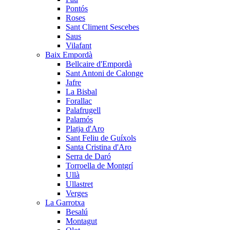
Pontós
Roses
Sant Climent Sescebes
Saus
Vilafant
Baix Empordà
Bellcaire d'Empordà
Sant Antoni de Calonge
Jafre
La Bisbal
Forallac
Palafrugell
Palamós
Platja d'Aro
Sant Feliu de Guíxols
Santa Cristina d'Aro
Serra de Daró
Torroella de Montgrí
Ullà
Ullastret
Verges
La Garrotxa
Besalú
Montagut