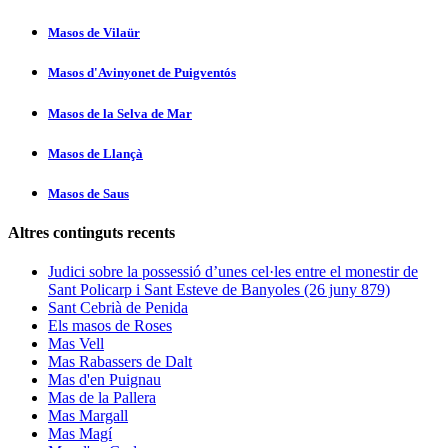
Masos de Vilaür
Masos d'Avinyonet de Puigventós
Masos de la Selva de Mar
Masos de Llançà
Masos de Saus
Altres continguts recents
Judici sobre la possessió d’unes cel·les entre el monestir de
Sant Policarp i Sant Esteve de Banyoles (26 juny 879)
Sant Cebrià de Penida
Els masos de Roses
Mas Vell
Mas Rabassers de Dalt
Mas d'en Puignau
Mas de la Pallera
Mas Margall
Mas Magí