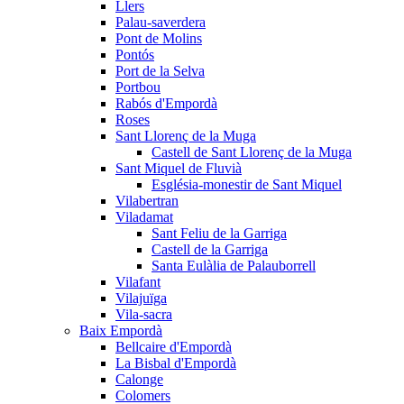
Llers
Palau-saverdera
Pont de Molins
Pontós
Port de la Selva
Portbou
Rabós d'Empordà
Roses
Sant Llorenç de la Muga
Castell de Sant Llorenç de la Muga
Sant Miquel de Fluvià
Església-monestir de Sant Miquel
Vilabertran
Viladamat
Sant Feliu de la Garriga
Castell de la Garriga
Santa Eulàlia de Palauborrell
Vilafant
Vilajuïga
Vila-sacra
Baix Empordà
Bellcaire d'Empordà
La Bisbal d'Empordà
Calonge
Colomers