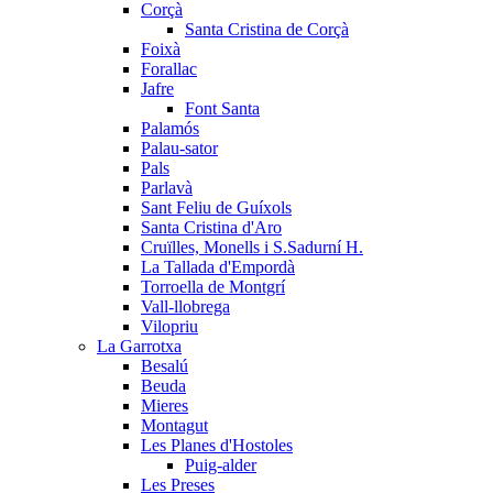
Corçà
Santa Cristina de Corçà
Foixà
Forallac
Jafre
Font Santa
Palamós
Palau-sator
Pals
Parlavà
Sant Feliu de Guíxols
Santa Cristina d'Aro
Cruïlles, Monells i S.Sadurní H.
La Tallada d'Empordà
Torroella de Montgrí
Vall-llobrega
Vilopriu
La Garrotxa
Besalú
Beuda
Mieres
Montagut
Les Planes d'Hostoles
Puig-alder
Les Preses