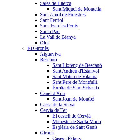
Sales de Llierca
Sant Miquel de Montella
Sant Aniol de Finestres
Sant Ferriol
Sant Joan les Fonts
Santa Pau
La Vall de Bianya
Olot
El Gironès
Aiguaviva
Bescanó
Sant Llorenç de Bescanó
Sant Andreu d'Estanyol
Sant Mateu de Vilanna
Sant Pere de Montfullà
Ermita de Sant Sebastià
Canet d'Adri
Sant Joan de Montbó
Cassà de la Selva
Cervià de Ter
El castell de Cervià
Monestir de Santa Maria
Església de Sant Genís
Girona
Cases i Palaus