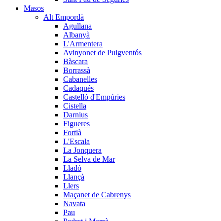
Masos
Alt Empordà
Agullana
Albanyà
L'Armentera
Avinyonet de Puigventós
Bàscara
Borrassà
Cabanelles
Cadaqués
Castelló d'Empúries
Cistella
Darnius
Figueres
Fortià
L'Escala
La Jonquera
La Selva de Mar
Lladó
Llançà
Llers
Maçanet de Cabrenys
Navata
Pau