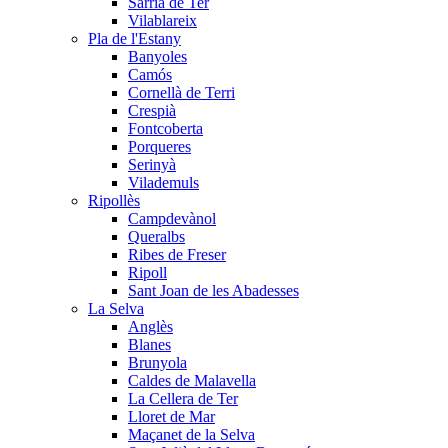
Sarrià de Ter
Vilablareix
Pla de l'Estany
Banyoles
Camós
Cornellà de Terri
Crespià
Fontcoberta
Porqueres
Serinyà
Vilademuls
Ripollès
Campdevànol
Queralbs
Ribes de Freser
Ripoll
Sant Joan de les Abadesses
La Selva
Anglès
Blanes
Brunyola
Caldes de Malavella
La Cellera de Ter
Lloret de Mar
Maçanet de la Selva