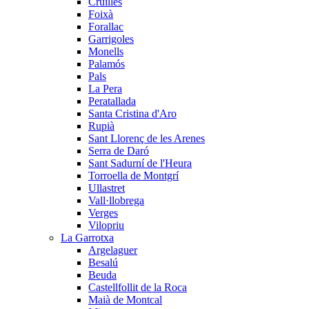
Cruïlles
Foixà
Forallac
Garrigoles
Monells
Palamós
Pals
La Pera
Peratallada
Santa Cristina d'Aro
Rupià
Sant Llorenç de les Arenes
Serra de Daró
Sant Sadurní de l'Heura
Torroella de Montgrí
Ullastret
Vall·llobrega
Verges
Vilopriu
La Garrotxa
Argelaguer
Besalú
Beuda
Castellfollit de la Roca
Maià de Montcal