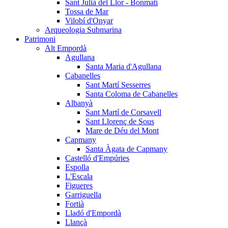
Sant Julià del Llor - Bonmatí
Tossa de Mar
Vilobí d'Onyar
Arqueologia Submarina
Patrimoni
Alt Empordà
Agullana
Santa Maria d'Agullana
Cabanelles
Sant Martí Sesserres
Santa Coloma de Cabanelles
Albanyà
Sant Martí de Corsavell
Sant Llorenç de Sous
Mare de Déu del Mont
Capmany
Santa Àgata de Capmany
Castelló d'Empúries
Espolla
L'Escala
Figueres
Garriguella
Fortià
Lladó d'Empordà
Llançà