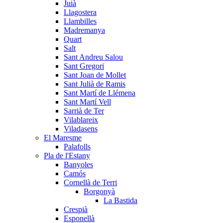
Juià
Llagostera
Llambilles
Madremanya
Quart
Salt
Sant Andreu Salou
Sant Gregori
Sant Joan de Mollet
Sant Julià de Ramis
Sant Martí de Llémena
Sant Martí Vell
Sarrià de Ter
Vilablareix
Viladasens
El Maresme
Palafolls
Pla de l'Estany
Banyoles
Camós
Cornellà de Terri
Borgonyà
La Bastida
Crespià
Esponellà