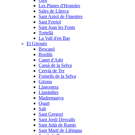
Olot
Les Planes d'Hostoles
Sales de Llierca
Sant Aniol de Finestres
Sant Ferriol
Sant Joan les Fonts
Tortellà
La Vall d'en Bas
El Gironès
Bescanó
Bordils
Canet d'Adri
Cassà de la Selva
Cervià de Ter
Fornells de la Selva
Girona
Llagostera
Llambilles
Madremanya
Quart
Salt
Sant Gregori
Sant Jordi Desvalls
Sant Julià de Ramis
Sant Martí de Llémana