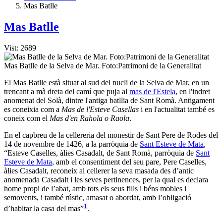
Mas Batlle
Mas Batlle
Vist: 2689
Mas Batlle de la Selva de Mar. Foto:Patrimoni de la Generalitat
El Mas Batlle està situat al sud del nucli de la Selva de Mar, en un
trencant a mà dreta del camí que puja al
mas de l'Estela
, en l'indret
anomenat del Solà, dintre l'antiga batllia de Sant Romà. Antigament
es coneixia com a
Mas de l'Esteve Casellas
i en l'actualitat també es
coneix com el
Mas d'en Rahola o Raola
.
En el capbreu de la cellereria del monestir de Sant Pere de Rodes del
14 de novembre de 1426, a la parròquia de
Sant Esteve de Mata
,
“Esteve Caselles, àlies Casadalt, de Sant Romà, parròquia de
Sant
Esteve de Mata
, amb el consentiment del seu pare, Pere Caselles,
àlies Casadalt, reconeix al cellerer la seva masada des d’antic
anomenada Casadalt i les seves pertinences, per la qual es declara
home propi de l’abat, amb tots els seus fills i béns mobles i
semovents, i també rústic, amasat o abordat, amb l’obligació
1
d’habitar la casa del mas”
.