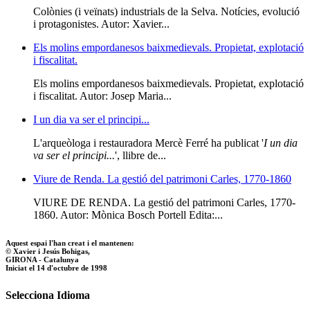
Colònies (i veïnats) industrials de la Selva. Notícies, evolució
i protagonistes. Autor: Xavier...
Els molins empordanesos baixmedievals. Propietat, explotació
i fiscalitat.
Els molins empordanesos baixmedievals. Propietat, explotació
i fiscalitat. Autor: Josep Maria...
I un dia va ser el principi...
L'arqueòloga i restauradora Mercè Ferré ha publicat '
I un dia
va ser el principi...
', llibre de...
Viure de Renda. La gestió del patrimoni Carles, 1770-1860
VIURE DE RENDA. La gestió del patrimoni Carles, 1770-
1860. Autor: Mònica Bosch Portell Edita:...
Aquest espai l'han creat i el mantenen:
© Xavier i Jesús Bohigas,
GIRONA - Catalunya
Iniciat el 14 d'octubre de 1998
Selecciona Idioma