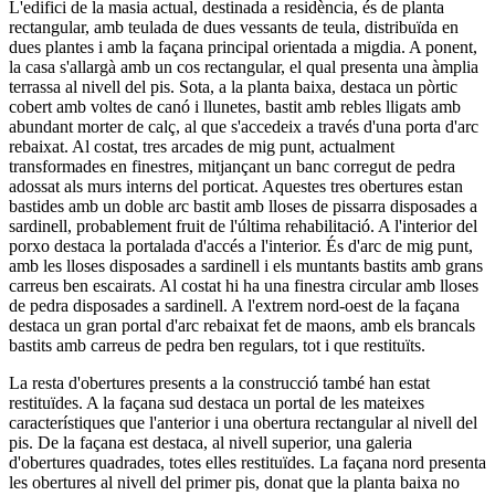
L'edifici de la masia actual, destinada a residència, és de planta
rectangular, amb teulada de dues vessants de teula, distribuïda en
dues plantes i amb la façana principal orientada a migdia. A ponent,
la casa s'allargà amb un cos rectangular, el qual presenta una àmplia
terrassa al nivell del pis. Sota, a la planta baixa, destaca un pòrtic
cobert amb voltes de canó i llunetes, bastit amb rebles lligats amb
abundant morter de calç, al que s'accedeix a través d'una porta d'arc
rebaixat. Al costat, tres arcades de mig punt, actualment
transformades en finestres, mitjançant un banc corregut de pedra
adossat als murs interns del porticat. Aquestes tres obertures estan
bastides amb un doble arc bastit amb lloses de pissarra disposades a
sardinell, probablement fruit de l'última rehabilitació. A l'interior del
porxo destaca la portalada d'accés a l'interior. És d'arc de mig punt,
amb les lloses disposades a sardinell i els muntants bastits amb grans
carreus ben escairats. Al costat hi ha una finestra circular amb lloses
de pedra disposades a sardinell. A l'extrem nord-oest de la façana
destaca un gran portal d'arc rebaixat fet de maons, amb els brancals
bastits amb carreus de pedra ben regulars, tot i que restituïts.
La resta d'obertures presents a la construcció també han estat
restituïdes. A la façana sud destaca un portal de les mateixes
característiques que l'anterior i una obertura rectangular al nivell del
pis. De la façana est destaca, al nivell superior, una galeria
d'obertures quadrades, totes elles restituïdes. La façana nord presenta
les obertures al nivell del primer pis, donat que la planta baixa no