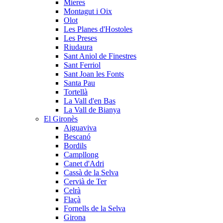
Mieres
Montagut i Oix
Olot
Les Planes d'Hostoles
Les Preses
Riudaura
Sant Aniol de Finestres
Sant Ferriol
Sant Joan les Fonts
Santa Pau
Tortellà
La Vall d'en Bas
La Vall de Bianya
El Gironès
Aiguaviva
Bescanó
Bordils
Campllong
Canet d'Adri
Cassà de la Selva
Cervià de Ter
Celrà
Flaçà
Fornells de la Selva
Girona