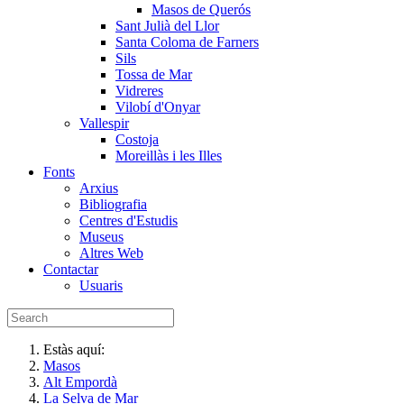
Masos de Querós
Sant Julià del Llor
Santa Coloma de Farners
Sils
Tossa de Mar
Vidreres
Vilobí d'Onyar
Vallespir
Costoja
Moreillàs i les Illes
Fonts
Arxius
Bibliografia
Centres d'Estudis
Museus
Altres Web
Contactar
Usuaris
Estàs aquí:
Masos
Alt Empordà
La Selva de Mar