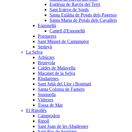
Església de Ravós del Terri
Sant Esteve de Sords
Santa Eulàlia de Pujals dels Pagesos
Santa Maria de Pujals dels Cavallers
Esponellà
Castell d'Esponellà
Porqueres
Sant Miquel de Campmajor
Serinyà
La Selva
Arbúcies
Brunyola
Caldes de Malavella
Maçanet de la Selva
Riudarenes
Sant Julià del Llor i Bonmatí
Santa Coloma de Farners
Susqueda
Vidreres
Tossa de Mar
El Ripollès
Camprodon
Ripoll
Sant Joan de les Abadesses
Sant Pau de Segúries