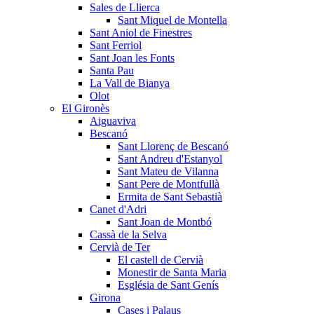
Sales de Llierca
Sant Miquel de Montella
Sant Aniol de Finestres
Sant Ferriol
Sant Joan les Fonts
Santa Pau
La Vall de Bianya
Olot
El Gironès
Aiguaviva
Bescanó
Sant Llorenç de Bescanó
Sant Andreu d'Estanyol
Sant Mateu de Vilanna
Sant Pere de Montfullà
Ermita de Sant Sebastià
Canet d'Adri
Sant Joan de Montbó
Cassà de la Selva
Cervià de Ter
El castell de Cervià
Monestir de Santa Maria
Església de Sant Genís
Girona
Cases i Palaus