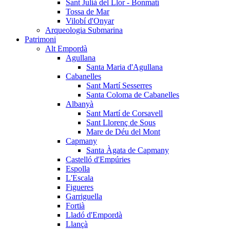
Sant Julià del Llor - Bonmatí
Tossa de Mar
Vilobí d'Onyar
Arqueologia Submarina
Patrimoni
Alt Empordà
Agullana
Santa Maria d'Agullana
Cabanelles
Sant Martí Sesserres
Santa Coloma de Cabanelles
Albanyà
Sant Martí de Corsavell
Sant Llorenç de Sous
Mare de Déu del Mont
Capmany
Santa Àgata de Capmany
Castelló d'Empúries
Espolla
L'Escala
Figueres
Garriguella
Fortià
Lladó d'Empordà
Llançà