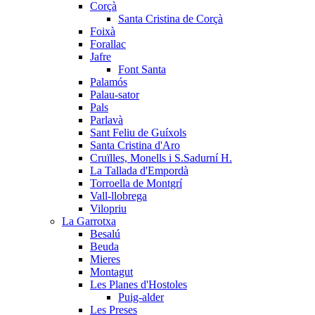
Corçà
Santa Cristina de Corçà
Foixà
Forallac
Jafre
Font Santa
Palamós
Palau-sator
Pals
Parlavà
Sant Feliu de Guíxols
Santa Cristina d'Aro
Cruïlles, Monells i S.Sadurní H.
La Tallada d'Empordà
Torroella de Montgrí
Vall-llobrega
Vilopriu
La Garrotxa
Besalú
Beuda
Mieres
Montagut
Les Planes d'Hostoles
Puig-alder
Les Preses