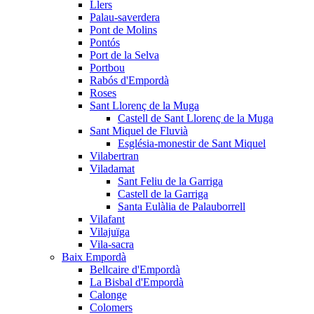
Llers
Palau-saverdera
Pont de Molins
Pontós
Port de la Selva
Portbou
Rabós d'Empordà
Roses
Sant Llorenç de la Muga
Castell de Sant Llorenç de la Muga
Sant Miquel de Fluvià
Església-monestir de Sant Miquel
Vilabertran
Viladamat
Sant Feliu de la Garriga
Castell de la Garriga
Santa Eulàlia de Palauborrell
Vilafant
Vilajuïga
Vila-sacra
Baix Empordà
Bellcaire d'Empordà
La Bisbal d'Empordà
Calonge
Colomers