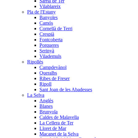
Sarrià de Ter
Vilablareix
Pla de l'Estany
Banyoles
Camós
Cornellà de Terri
Crespià
Fontcoberta
Porqueres
Serinyà
Vilademuls
Ripollès
Campdevànol
Queralbs
Ribes de Freser
Ripoll
Sant Joan de les Abadesses
La Selva
Anglès
Blanes
Brunyola
Caldes de Malavella
La Cellera de Ter
Lloret de Mar
Maçanet de la Selva