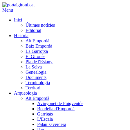
Menu
Inici
Últimes notícies
Editorial
Història
Alt Empordà
Baix Empordà
La Garrotxa
El Gironès
Pla de l'Estany
La Selva
Genealogia
Documents
Terminologia
Territori
Arqueologia
Alt Empordà
Avinyonet de Puigventós
Boadella d'Empordà
Garrigàs
L'Escala
Palau-saverdera
Pau