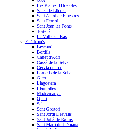
Olot
Les Planes d'Hostoles
Sales de Llierca
Sant Aniol de Finestres
Sant Ferriol
Sant Joan les Fonts
Tortellà
La Vall d'en Bas
El Gironès
Bescanó
Bordils
Canet d'Adri
Cassà de la Selva
Cervià de Ter
Fornells de la Selva
Girona
Llagostera
Llambilles
Madremanya
Quart
Salt
Sant Gregori
Sant Jordi Desvalls
Sant Julià de Ramis
Sant Martí de Llémana