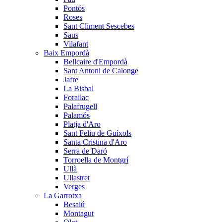
Pontós
Roses
Sant Climent Sescebes
Saus
Vilafant
Baix Empordà
Bellcaire d'Empordà
Sant Antoni de Calonge
Jafre
La Bisbal
Forallac
Palafrugell
Palamós
Platja d'Aro
Sant Feliu de Guíxols
Santa Cristina d'Aro
Serra de Daró
Torroella de Montgrí
Ullà
Ullastret
Verges
La Garrotxa
Besalú
Montagut