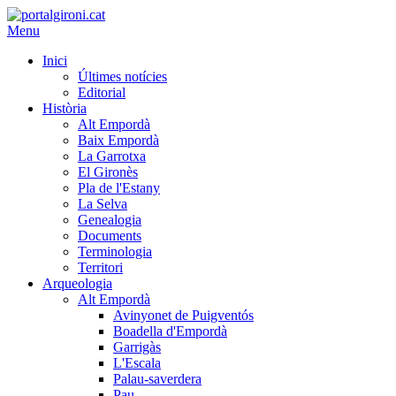
Menu
Inici
Últimes notícies
Editorial
Història
Alt Empordà
Baix Empordà
La Garrotxa
El Gironès
Pla de l'Estany
La Selva
Genealogia
Documents
Terminologia
Territori
Arqueologia
Alt Empordà
Avinyonet de Puigventós
Boadella d'Empordà
Garrigàs
L'Escala
Palau-saverdera
Pau