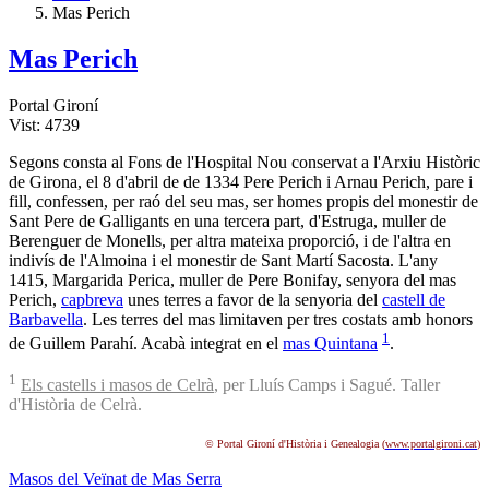
Mas Perich
Mas Perich
Portal Gironí
Vist: 4739
Segons consta al Fons de l'Hospital Nou conservat a l'Arxiu Històric
de Girona, el 8 d'abril de de 1334 Pere Perich i Arnau Perich, pare i
fill, confessen, per raó del seu mas, ser homes propis del monestir de
Sant Pere de Galligants en una tercera part, d'Estruga, muller de
Berenguer de Monells, per altra mateixa proporció, i de l'altra en
indivís de l'Almoina i el monestir de Sant Martí Sacosta. L'any
1415, Margarida Perica, muller de Pere Bonifay, senyora del mas
Perich,
capbreva
unes terres a favor de la senyoria del
castell de
Barbavella
. Les terres del mas limitaven per tres costats amb honors
1
de Guillem Parahí. Acabà integrat en el
mas Quintana
.
1
Els castells i masos de Celrà
, per Lluís Camps i Sagué. Taller
d'Història de Celrà.
© Portal Gironí d'Història i Genealogia (
www.portalgironi.cat
)
Masos del Veïnat de Mas Serra