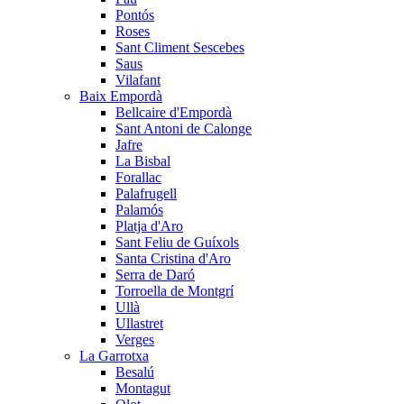
Pontós
Roses
Sant Climent Sescebes
Saus
Vilafant
Baix Empordà
Bellcaire d'Empordà
Sant Antoni de Calonge
Jafre
La Bisbal
Forallac
Palafrugell
Palamós
Platja d'Aro
Sant Feliu de Guíxols
Santa Cristina d'Aro
Serra de Daró
Torroella de Montgrí
Ullà
Ullastret
Verges
La Garrotxa
Besalú
Montagut