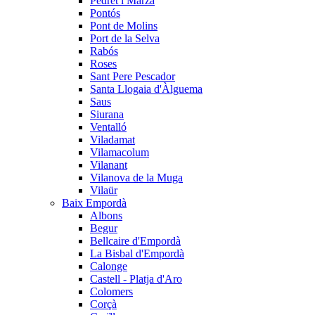
Pedret i Marzà
Pontós
Pont de Molins
Port de la Selva
Rabós
Roses
Sant Pere Pescador
Santa Llogaia d'Àlguema
Saus
Siurana
Ventalló
Viladamat
Vilamacolum
Vilanant
Vilanova de la Muga
Vilaür
Baix Empordà
Albons
Begur
Bellcaire d'Empordà
La Bisbal d'Empordà
Calonge
Castell - Platja d'Aro
Colomers
Corçà