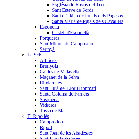
Església de Ravós del Terri
Sant Esteve de Sords
Santa Eulàlia de Pujals dels Pagesos
Santa Maria de Pujals dels Cavallers
Esponellà
Castell d'Esponellà
Porqueres
Sant Miquel de Campmajor
Serinyà
La Selva
Arbúcies
Brunyola
Caldes de Malavella
Maçanet de la Selva
Riudarenes
Sant Julià del Llor i Bonmatí
Santa Coloma de Farners
Susqueda
Vidreres
Tossa de Mar
El Ripollès
Camprodon
Ripoll
Sant Joan de les Abadesses
Sant Pau de Segúries