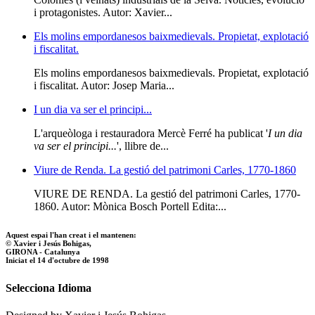
i protagonistes. Autor: Xavier...
Els molins empordanesos baixmedievals. Propietat, explotació
i fiscalitat.
Els molins empordanesos baixmedievals. Propietat, explotació
i fiscalitat. Autor: Josep Maria...
I un dia va ser el principi...
L'arqueòloga i restauradora Mercè Ferré ha publicat '
I un dia
va ser el principi...
', llibre de...
Viure de Renda. La gestió del patrimoni Carles, 1770-1860
VIURE DE RENDA. La gestió del patrimoni Carles, 1770-
1860. Autor: Mònica Bosch Portell Edita:...
Aquest espai l'han creat i el mantenen:
© Xavier i Jesús Bohigas,
GIRONA - Catalunya
Iniciat el 14 d'octubre de 1998
Selecciona Idioma