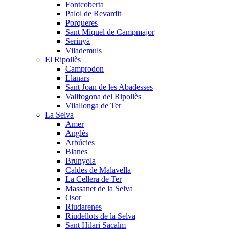
Fontcoberta
Palol de Revardit
Porqueres
Sant Miquel de Campmajor
Serinyà
Vilademuls
El Ripollès
Camprodon
Llanars
Sant Joan de les Abadesses
Vallfogona del Ripollès
Vilallonga de Ter
La Selva
Amer
Anglès
Arbúcies
Blanes
Brunyola
Caldes de Malavella
La Cellera de Ter
Massanet de la Selva
Osor
Riudarenes
Riudellots de la Selva
Sant Hilari Sacalm