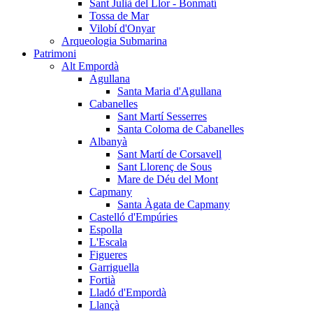
Sant Julià del Llor - Bonmatí
Tossa de Mar
Vilobí d'Onyar
Arqueologia Submarina
Patrimoni
Alt Empordà
Agullana
Santa Maria d'Agullana
Cabanelles
Sant Martí Sesserres
Santa Coloma de Cabanelles
Albanyà
Sant Martí de Corsavell
Sant Llorenç de Sous
Mare de Déu del Mont
Capmany
Santa Àgata de Capmany
Castelló d'Empúries
Espolla
L'Escala
Figueres
Garriguella
Fortià
Lladó d'Empordà
Llançà