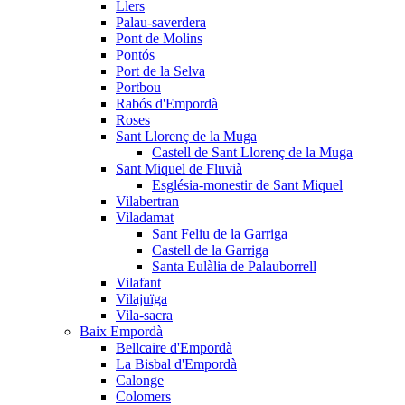
Llers
Palau-saverdera
Pont de Molins
Pontós
Port de la Selva
Portbou
Rabós d'Empordà
Roses
Sant Llorenç de la Muga
Castell de Sant Llorenç de la Muga
Sant Miquel de Fluvià
Església-monestir de Sant Miquel
Vilabertran
Viladamat
Sant Feliu de la Garriga
Castell de la Garriga
Santa Eulàlia de Palauborrell
Vilafant
Vilajuïga
Vila-sacra
Baix Empordà
Bellcaire d'Empordà
La Bisbal d'Empordà
Calonge
Colomers