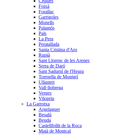
Cruïlles
Foixà
Forallac
Garrigoles
Monells
Palamós
Pals
La Pera
Peratallada
Santa Cristina d'Aro
Rupià
Sant Llorenç de les Arenes
Serra de Daró
Sant Sadurní de l'Heura
Torroella de Montgrí
Ullastret
Vall·llobrega
Verges
Vilopriu
La Garrotxa
Argelaguer
Besalú
Beuda
Castellfollit de la Roca
Maià de Montcal