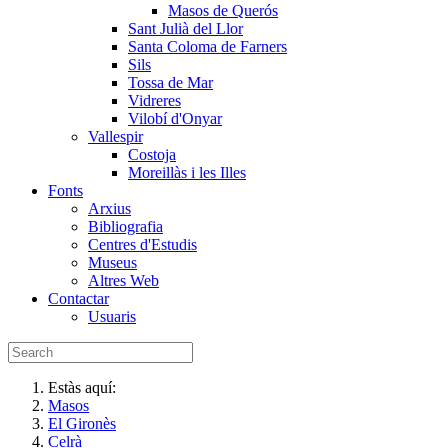
Masos de Querós
Sant Julià del Llor
Santa Coloma de Farners
Sils
Tossa de Mar
Vidreres
Vilobí d'Onyar
Vallespir
Costoja
Moreillàs i les Illes
Fonts
Arxius
Bibliografia
Centres d'Estudis
Museus
Altres Web
Contactar
Usuaris
Estàs aquí:
Masos
El Gironès
Celrà