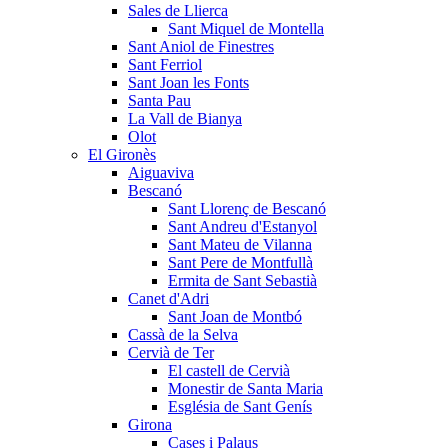
Sales de Llierca
Sant Miquel de Montella
Sant Aniol de Finestres
Sant Ferriol
Sant Joan les Fonts
Santa Pau
La Vall de Bianya
Olot
El Gironès
Aiguaviva
Bescanó
Sant Llorenç de Bescanó
Sant Andreu d'Estanyol
Sant Mateu de Vilanna
Sant Pere de Montfullà
Ermita de Sant Sebastià
Canet d'Adri
Sant Joan de Montbó
Cassà de la Selva
Cervià de Ter
El castell de Cervià
Monestir de Santa Maria
Església de Sant Genís
Girona
Cases i Palaus