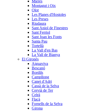
Mieres
Montagut i Oix
Olot
Les Planes d'Hostoles
Les Preses
Riudaura
Sant Aniol de Finestres
Sant Ferriol
Sant Joan les Fonts
Santa Pau
Tortellà
La Vall d'en Bas
La Vall de Bianya
El Gironès
Aiguaviva
Bescanó
Bordils
Campllong
Canet d'Adri
Cassà de la Selva
Cervià de Ter
Celrà
Flaçà
Fornells de la Selva
Girona