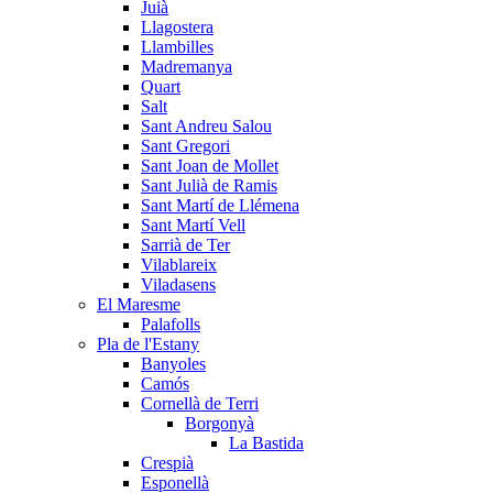
Juià
Llagostera
Llambilles
Madremanya
Quart
Salt
Sant Andreu Salou
Sant Gregori
Sant Joan de Mollet
Sant Julià de Ramis
Sant Martí de Llémena
Sant Martí Vell
Sarrià de Ter
Vilablareix
Viladasens
El Maresme
Palafolls
Pla de l'Estany
Banyoles
Camós
Cornellà de Terri
Borgonyà
La Bastida
Crespià
Esponellà