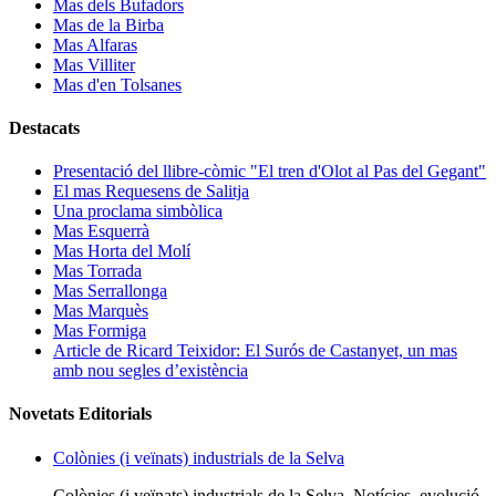
Mas dels Bufadors
Mas de la Birba
Mas Alfaras
Mas Villiter
Mas d'en Tolsanes
Destacats
Presentació del llibre-còmic "El tren d'Olot al Pas del Gegant"
El mas Requesens de Salitja
Una proclama simbòlica
Mas Esquerrà
Mas Horta del Molí
Mas Torrada
Mas Serrallonga
Mas Marquès
Mas Formiga
Article de Ricard Teixidor: El Surós de Castanyet, un mas
amb nou segles d’existència
Novetats Editorials
Colònies (i veïnats) industrials de la Selva
Colònies (i veïnats) industrials de la Selva. Notícies, evolució