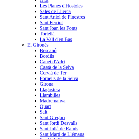
Olot
Les Planes d'Hostoles
Sales de Llierca
Sant Aniol de Finestres
Sant Ferriol
Sant Joan les Fonts
Tortellà
La Vall d'en Bas
El Gironès
Bescanó
Bordils
Canet d'Adri
Cassà de la Selva
Cervià de Ter
Fornells de la Selva
Girona
Llagostera
Llambilles
Madremanya
Quart
Salt
Sant Gregori
Sant Jordi Desvalls
Sant Julià de Ramis
Sant Martí de Llémana