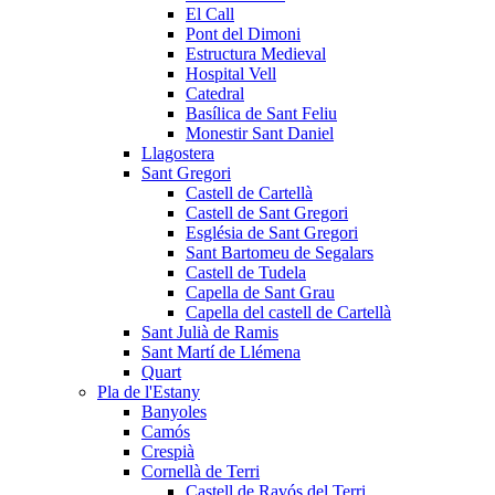
El Call
Pont del Dimoni
Estructura Medieval
Hospital Vell
Catedral
Basílica de Sant Feliu
Monestir Sant Daniel
Llagostera
Sant Gregori
Castell de Cartellà
Castell de Sant Gregori
Església de Sant Gregori
Sant Bartomeu de Segalars
Castell de Tudela
Capella de Sant Grau
Capella del castell de Cartellà
Sant Julià de Ramis
Sant Martí de Llémena
Quart
Pla de l'Estany
Banyoles
Camós
Crespià
Cornellà de Terri
Castell de Ravós del Terri