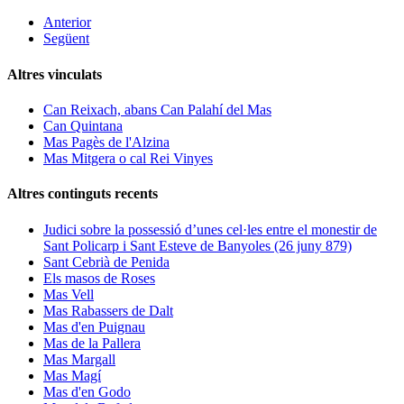
Anterior
Següent
Altres vinculats
Can Reixach, abans Can Palahí del Mas
Can Quintana
Mas Pagès de l'Alzina
Mas Mitgera o cal Rei Vinyes
Altres continguts recents
Judici sobre la possessió d’unes cel·les entre el monestir de
Sant Policarp i Sant Esteve de Banyoles (26 juny 879)
Sant Cebrià de Penida
Els masos de Roses
Mas Vell
Mas Rabassers de Dalt
Mas d'en Puignau
Mas de la Pallera
Mas Margall
Mas Magí
Mas d'en Godo