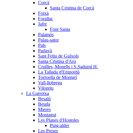
Corçà
Santa Cristina de Corçà
Foixà
Forallac
Jafre
Font Santa
Palamós
Palau-sator
Pals
Parlavà
Sant Feliu de Guíxols
Santa Cristina d'Aro
Cruïlles, Monells i S.Sadurní H.
La Tallada d'Empordà
Torroella de Montgrí
Vall-llobrega
Vilopriu
La Garrotxa
Besalú
Beuda
Mieres
Montagut
Les Planes d'Hostoles
Puig-alder
Les Preses