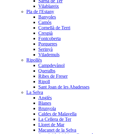
Sarrià de Ter
Vilablareix
Pla de l'Estany
Banyoles
Camós
Cornellà de Terri
Crespià
Fontcoberta
Porqueres
Serinyà
Vilademuls
Ripollès
Campdevànol
Queralbs
Ribes de Freser
Ripoll
Sant Joan de les Abadesses
La Selva
Anglès
Blanes
Brunyola
Caldes de Malavella
La Cellera de Ter
Lloret de Mar
Maçanet de la Selva