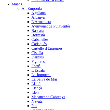
Masos
Alt Empordà
Agullana
Albanyà
L'Armentera
Avinyonet de Puigventós
Bàscara
Borrassà
Cabanelles
Cadaqués
Castelló d'Empúries
Cistella
Darnius
Figueres
Fortià
L'Escala
La Jonquera
La Selva de Mar
Lladó
Llançà
Llers
Maçanet de Cabrenys
Navata
Pau