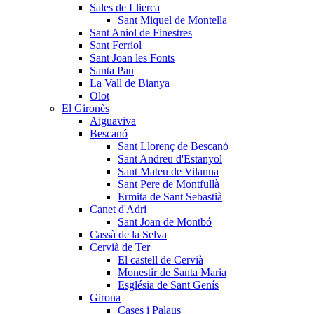
Sales de Llierca
Sant Miquel de Montella
Sant Aniol de Finestres
Sant Ferriol
Sant Joan les Fonts
Santa Pau
La Vall de Bianya
Olot
El Gironès
Aiguaviva
Bescanó
Sant Llorenç de Bescanó
Sant Andreu d'Estanyol
Sant Mateu de Vilanna
Sant Pere de Montfullà
Ermita de Sant Sebastià
Canet d'Adri
Sant Joan de Montbó
Cassà de la Selva
Cervià de Ter
El castell de Cervià
Monestir de Santa Maria
Església de Sant Genís
Girona
Cases i Palaus