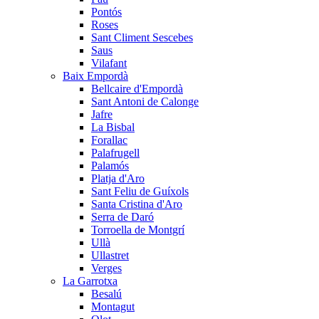
Pontós
Roses
Sant Climent Sescebes
Saus
Vilafant
Baix Empordà
Bellcaire d'Empordà
Sant Antoni de Calonge
Jafre
La Bisbal
Forallac
Palafrugell
Palamós
Platja d'Aro
Sant Feliu de Guíxols
Santa Cristina d'Aro
Serra de Daró
Torroella de Montgrí
Ullà
Ullastret
Verges
La Garrotxa
Besalú
Montagut