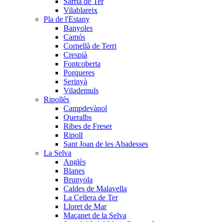
Sarrià de Ter
Vilablareix
Pla de l'Estany
Banyoles
Camós
Cornellà de Terri
Crespià
Fontcoberta
Porqueres
Serinyà
Vilademuls
Ripollès
Campdevànol
Queralbs
Ribes de Freser
Ripoll
Sant Joan de les Abadesses
La Selva
Anglès
Blanes
Brunyola
Caldes de Malavella
La Cellera de Ter
Lloret de Mar
Maçanet de la Selva