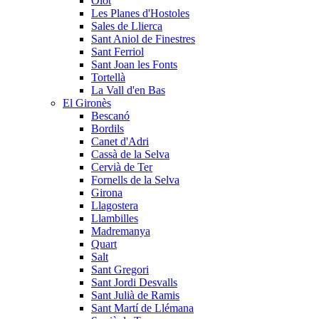
Olot
Les Planes d'Hostoles
Sales de Llierca
Sant Aniol de Finestres
Sant Ferriol
Sant Joan les Fonts
Tortellà
La Vall d'en Bas
El Gironès
Bescanó
Bordils
Canet d'Adri
Cassà de la Selva
Cervià de Ter
Fornells de la Selva
Girona
Llagostera
Llambilles
Madremanya
Quart
Salt
Sant Gregori
Sant Jordi Desvalls
Sant Julià de Ramis
Sant Martí de Llémana