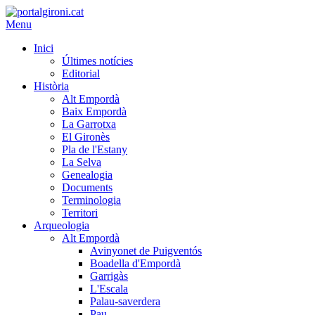
Menu
Inici
Últimes notícies
Editorial
Història
Alt Empordà
Baix Empordà
La Garrotxa
El Gironès
Pla de l'Estany
La Selva
Genealogia
Documents
Terminologia
Territori
Arqueologia
Alt Empordà
Avinyonet de Puigventós
Boadella d'Empordà
Garrigàs
L'Escala
Palau-saverdera
Pau