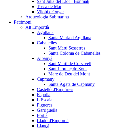
Sant Julià del Llor - Bonmatí
Tossa de Mar
Vilobí d'Onyar
Arqueologia Submarina
Patrimoni
Alt Empordà
Agullana
Santa Maria d'Agullana
Cabanelles
Sant Martí Sesserres
Santa Coloma de Cabanelles
Albanyà
Sant Martí de Corsavell
Sant Llorenç de Sous
Mare de Déu del Mont
Capmany
Santa Àgata de Capmany
Castelló d'Empúries
Espolla
L'Escala
Figueres
Garriguella
Fortià
Lladó d'Empordà
Llançà