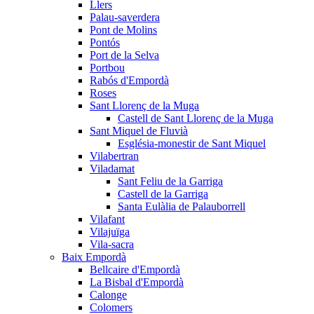
Llers
Palau-saverdera
Pont de Molins
Pontós
Port de la Selva
Portbou
Rabós d'Empordà
Roses
Sant Llorenç de la Muga
Castell de Sant Llorenç de la Muga
Sant Miquel de Fluvià
Església-monestir de Sant Miquel
Vilabertran
Viladamat
Sant Feliu de la Garriga
Castell de la Garriga
Santa Eulàlia de Palauborrell
Vilafant
Vilajuïga
Vila-sacra
Baix Empordà
Bellcaire d'Empordà
La Bisbal d'Empordà
Calonge
Colomers