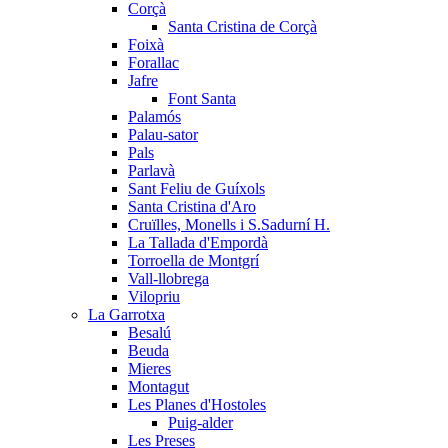
Corçà
Santa Cristina de Corçà
Foixà
Forallac
Jafre
Font Santa
Palamós
Palau-sator
Pals
Parlavà
Sant Feliu de Guíxols
Santa Cristina d'Aro
Cruïlles, Monells i S.Sadurní H.
La Tallada d'Empordà
Torroella de Montgrí
Vall-llobrega
Vilopriu
La Garrotxa
Besalú
Beuda
Mieres
Montagut
Les Planes d'Hostoles
Puig-alder
Les Preses