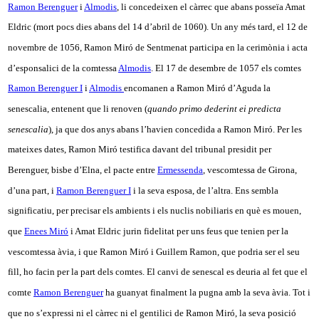
Ramon Berenguer
i
Almodis
, li concedeixen el càrrec que abans posseïa Amat
Eldric (mort pocs dies abans del 14 d’abril de 1060). Un any més tard, el 12 de
novembre de 1056, Ramon Miró de Sentmenat participa en la cerimònia i acta
d’esponsalici de la comtessa
Almodis
. El 17 de desembre de 1057 els comtes
Ramon Berenguer I
i
Almodis
encomanen a Ramon Miró d’Aguda la
senescalia, entenent que li renoven (
quando primo dederint ei predicta
senescalia
), ja que dos anys abans l’havien concedida a Ramon Miró. Per les
mateixes dates, Ramon Miró testifica davant del tribunal presidit per
Berenguer, bisbe d’Elna, el pacte entre
Ermessenda
, vescomtessa de Girona,
d’una part, i
Ramon Berenguer I
i la seva esposa, de l’altra. Ens sembla
significatiu, per precisar els ambients i els nuclis nobiliaris en què es mouen,
que
Enees Miró
i Amat Eldric jurin fidelitat per uns feus que tenien per la
vescomtessa àvia, i que Ramon Miró i Guillem Ramon, que podria ser el seu
fill, ho facin per la part dels comtes. El canvi de senescal es deuria al fet que el
comte
Ramon Berenguer
ha guanyat finalment la pugna amb la seva àvia. Tot i
que no s’expressi ni el càrrec ni el gentilici de Ramon Miró, la seva posició