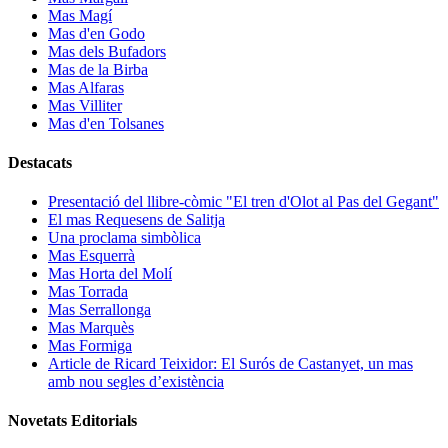
Mas Magí
Mas d'en Godo
Mas dels Bufadors
Mas de la Birba
Mas Alfaras
Mas Villiter
Mas d'en Tolsanes
Destacats
Presentació del llibre-còmic "El tren d'Olot al Pas del Gegant"
El mas Requesens de Salitja
Una proclama simbòlica
Mas Esquerrà
Mas Horta del Molí
Mas Torrada
Mas Serrallonga
Mas Marquès
Mas Formiga
Article de Ricard Teixidor: El Surós de Castanyet, un mas
amb nou segles d’existència
Novetats Editorials