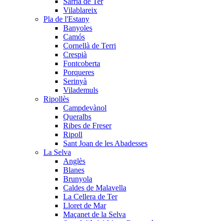
Sarrià de Ter
Vilablareix
Pla de l'Estany
Banyoles
Camós
Cornellà de Terri
Crespià
Fontcoberta
Porqueres
Serinyà
Vilademuls
Ripollès
Campdevànol
Queralbs
Ribes de Freser
Ripoll
Sant Joan de les Abadesses
La Selva
Anglès
Blanes
Brunyola
Caldes de Malavella
La Cellera de Ter
Lloret de Mar
Maçanet de la Selva