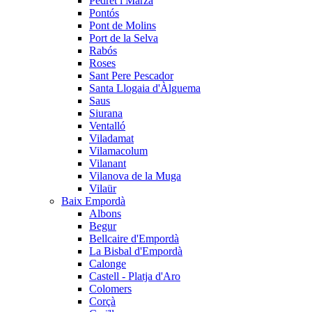
Pedret i Marzà
Pontós
Pont de Molins
Port de la Selva
Rabós
Roses
Sant Pere Pescador
Santa Llogaia d'Àlguema
Saus
Siurana
Ventalló
Viladamat
Vilamacolum
Vilanant
Vilanova de la Muga
Vilaür
Baix Empordà
Albons
Begur
Bellcaire d'Empordà
La Bisbal d'Empordà
Calonge
Castell - Platja d'Aro
Colomers
Corçà