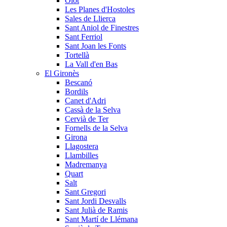
Olot
Les Planes d'Hostoles
Sales de Llierca
Sant Aniol de Finestres
Sant Ferriol
Sant Joan les Fonts
Tortellà
La Vall d'en Bas
El Gironès
Bescanó
Bordils
Canet d'Adri
Cassà de la Selva
Cervià de Ter
Fornells de la Selva
Girona
Llagostera
Llambilles
Madremanya
Quart
Salt
Sant Gregori
Sant Jordi Desvalls
Sant Julià de Ramis
Sant Martí de Llémana