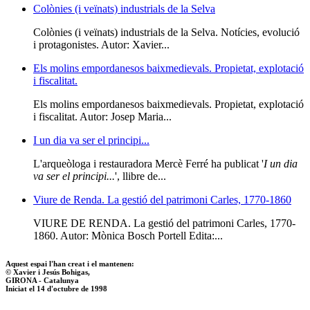
Colònies (i veïnats) industrials de la Selva
Colònies (i veïnats) industrials de la Selva. Notícies, evolució
i protagonistes. Autor: Xavier...
Els molins empordanesos baixmedievals. Propietat, explotació
i fiscalitat.
Els molins empordanesos baixmedievals. Propietat, explotació
i fiscalitat. Autor: Josep Maria...
I un dia va ser el principi...
L'arqueòloga i restauradora Mercè Ferré ha publicat '
I un dia
va ser el principi...
', llibre de...
Viure de Renda. La gestió del patrimoni Carles, 1770-1860
VIURE DE RENDA. La gestió del patrimoni Carles, 1770-
1860. Autor: Mònica Bosch Portell Edita:...
Aquest espai l'han creat i el mantenen:
© Xavier i Jesús Bohigas,
GIRONA - Catalunya
Iniciat el 14 d'octubre de 1998