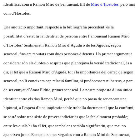
identificat com a Ramon Miró de Sentmenat, fill de
Miró d’Hostoles
, però mai
com d’Hostoles.
Una anotació important, respecte a la bibliografia precedent, és la
possibilitat d’establir la identitat de persona entre l’anomenat Ramon Miró
d’Hostoles/ Sentmenat i Ramon Miró d’Aguda o de les Agudes, segon
senescal, fins ara reputats com dues persones diferents. Un primer argument a
considerar són els dubtes o sospites que plantejava la versió tradicional, és a
dir, el fet que a Ramon Miró d’Aguda, tot i la importància del càrrec de segon
senescal, no li coneixem cap relació familiar, ni predecessors ni hereus, a part
de ser cunyat d’Amat Eldric, primer senescal. La nostra proposta d’una única
identitat entre els dos Ramon Miró, per bé que no passa de ser encara una
hipòtesi, a l’espera d’una inqüestionable troballa documental que la confirmi,
se sosté sobre una sèrie de proves indiciàries que la fan altament probable;
entre les quals hi ha el fet, que també ens sembla significatiu, que mai no
apareixen junts. Esmentats unes vegades com a Ramon Miró de Sentmenat,