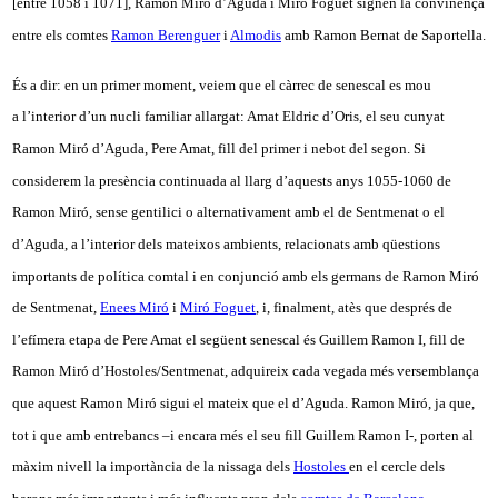
[entre 1058 i 1071], Ramon Miró d’Aguda i Miró Foguet signen la convinença
entre els comtes
Ramon Berenguer
i
Almodis
amb Ramon Bernat de Saportella.
És a dir: en un primer moment, veiem que el càrrec de senescal es mou
a l’interior d’un nucli familiar allargat: Amat Eldric d’Oris, el seu cunyat
Ramon Miró d’Aguda, Pere Amat, fill del primer i nebot del segon. Si
considerem la presència continuada al llarg d’aquests anys 1055-1060 de
Ramon Miró, sense gentilici o alternativament amb el de Sentmenat o el
d’Aguda, a l’interior dels mateixos ambients, relacionats amb qüestions
importants de política comtal i en conjunció amb els germans de Ramon Miró
de Sentmenat,
Enees Miró
i
Miró Foguet
, i, finalment, atès que després de
l’efímera etapa de Pere Amat el següent senescal és Guillem Ramon I, fill de
Ramon Miró d’Hostoles/Sentmenat, adquireix cada vegada més versemblança
que aquest Ramon Miró sigui el mateix que el d’Aguda. Ramon Miró, ja que,
tot i que amb entrebancs –i encara més el seu fill Guillem Ramon I-, porten al
màxim nivell la importància de la nissaga dels
Hostoles
en el cercle dels