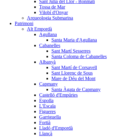
Sant Julià del Llor - Bonmatí
Tossa de Mar
Vilobí d'Onyar
Arqueologia Submarina
Patrimoni
Alt Empordà
Agullana
Santa Maria d'Agullana
Cabanelles
Sant Martí Sesserres
Santa Coloma de Cabanelles
Albanyà
Sant Martí de Corsavell
Sant Llorenç de Sous
Mare de Déu del Mont
Capmany
Santa Àgata de Capmany
Castelló d'Empúries
Espolla
L'Escala
Figueres
Garriguella
Fortià
Lladó d'Empordà
Llançà