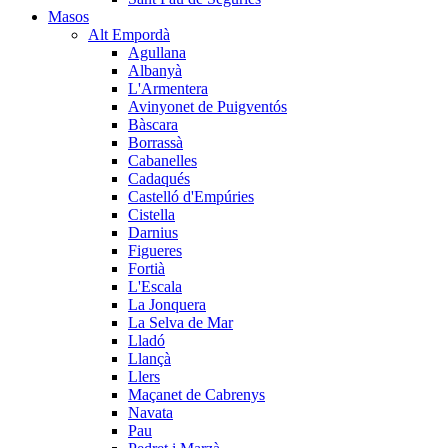
Masos
Alt Empordà
Agullana
Albanyà
L'Armentera
Avinyonet de Puigventós
Bàscara
Borrassà
Cabanelles
Cadaqués
Castelló d'Empúries
Cistella
Darnius
Figueres
Fortià
L'Escala
La Jonquera
La Selva de Mar
Lladó
Llançà
Llers
Maçanet de Cabrenys
Navata
Pau