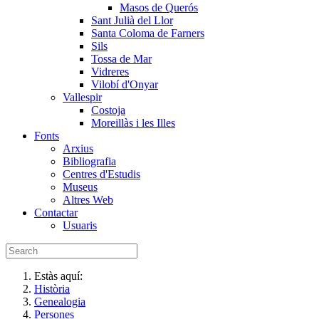
Masos de Querós
Sant Julià del Llor
Santa Coloma de Farners
Sils
Tossa de Mar
Vidreres
Vilobí d'Onyar
Vallespir
Costoja
Moreillàs i les Illes
Fonts
Arxius
Bibliografia
Centres d'Estudis
Museus
Altres Web
Contactar
Usuaris
Estàs aquí:
Història
Genealogia
Persones