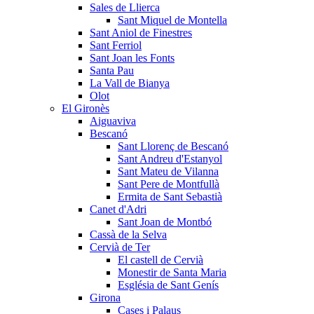
Sales de Llierca
Sant Miquel de Montella
Sant Aniol de Finestres
Sant Ferriol
Sant Joan les Fonts
Santa Pau
La Vall de Bianya
Olot
El Gironès
Aiguaviva
Bescanó
Sant Llorenç de Bescanó
Sant Andreu d'Estanyol
Sant Mateu de Vilanna
Sant Pere de Montfullà
Ermita de Sant Sebastià
Canet d'Adri
Sant Joan de Montbó
Cassà de la Selva
Cervià de Ter
El castell de Cervià
Monestir de Santa Maria
Església de Sant Genís
Girona
Cases i Palaus