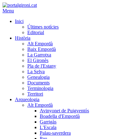
Menu
Inici
Últimes notícies
Editorial
Història
Alt Empordà
Baix Empordà
La Garrotxa
El Gironès
Pla de l'Estany
La Selva
Genealogia
Documents
Terminologia
Territori
Arqueologia
Alt Empordà
Avinyonet de Puigventós
Boadella d'Empordà
Garrigàs
L'Escala
Palau-saverdera
Pau