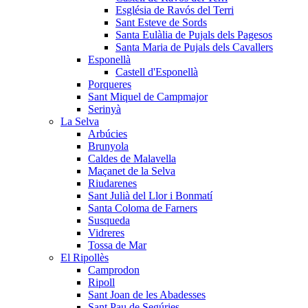
Església de Ravós del Terri
Sant Esteve de Sords
Santa Eulàlia de Pujals dels Pagesos
Santa Maria de Pujals dels Cavallers
Esponellà
Castell d'Esponellà
Porqueres
Sant Miquel de Campmajor
Serinyà
La Selva
Arbúcies
Brunyola
Caldes de Malavella
Maçanet de la Selva
Riudarenes
Sant Julià del Llor i Bonmatí
Santa Coloma de Farners
Susqueda
Vidreres
Tossa de Mar
El Ripollès
Camprodon
Ripoll
Sant Joan de les Abadesses
Sant Pau de Segúries