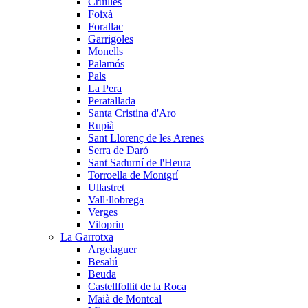
Cruïlles
Foixà
Forallac
Garrigoles
Monells
Palamós
Pals
La Pera
Peratallada
Santa Cristina d'Aro
Rupià
Sant Llorenç de les Arenes
Serra de Daró
Sant Sadurní de l'Heura
Torroella de Montgrí
Ullastret
Vall·llobrega
Verges
Vilopriu
La Garrotxa
Argelaguer
Besalú
Beuda
Castellfollit de la Roca
Maià de Montcal