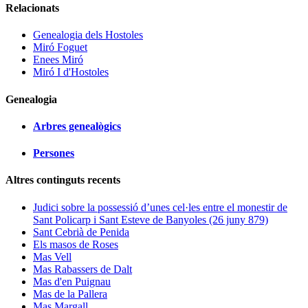
Relacionats
Genealogia dels Hostoles
Miró Foguet
Enees Miró
Miró I d'Hostoles
Genealogia
Arbres genealògics
Persones
Altres continguts recents
Judici sobre la possessió d’unes cel·les entre el monestir de
Sant Policarp i Sant Esteve de Banyoles (26 juny 879)
Sant Cebrià de Penida
Els masos de Roses
Mas Vell
Mas Rabassers de Dalt
Mas d'en Puignau
Mas de la Pallera
Mas Margall