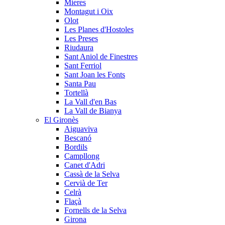
Mieres
Montagut i Oix
Olot
Les Planes d'Hostoles
Les Preses
Riudaura
Sant Aniol de Finestres
Sant Ferriol
Sant Joan les Fonts
Santa Pau
Tortellà
La Vall d'en Bas
La Vall de Bianya
El Gironès
Aiguaviva
Bescanó
Bordils
Campllong
Canet d'Adri
Cassà de la Selva
Cervià de Ter
Celrà
Flaçà
Fornells de la Selva
Girona