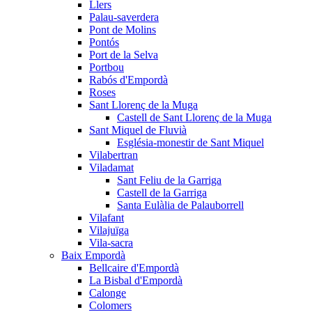
Llers
Palau-saverdera
Pont de Molins
Pontós
Port de la Selva
Portbou
Rabós d'Empordà
Roses
Sant Llorenç de la Muga
Castell de Sant Llorenç de la Muga
Sant Miquel de Fluvià
Església-monestir de Sant Miquel
Vilabertran
Viladamat
Sant Feliu de la Garriga
Castell de la Garriga
Santa Eulàlia de Palauborrell
Vilafant
Vilajuïga
Vila-sacra
Baix Empordà
Bellcaire d'Empordà
La Bisbal d'Empordà
Calonge
Colomers