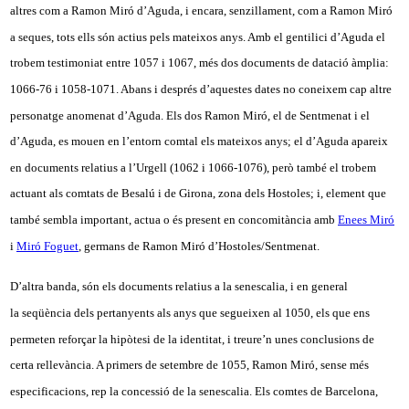
altres com a Ramon Miró d’Aguda, i encara, senzillament, com a Ramon Miró
a seques, tots ells són actius pels mateixos anys. Amb el gentilici d’Aguda el
trobem testimoniat entre 1057 i 1067, més dos documents de datació àmplia:
1066-76 i 1058-1071. Abans i després d’aquestes dates no coneixem cap altre
personatge anomenat d’Aguda. Els dos Ramon Miró, el de Sentmenat i el
d’Aguda, es mouen en l’entorn comtal els mateixos anys; el d’Aguda apareix
en documents relatius a l’Urgell (1062 i 1066-1076), però també el trobem
actuant als comtats de Besalú i de Girona, zona dels Hostoles; i, element que
també sembla important, actua o és present en concomitància amb
Enees Miró
i
Miró Foguet
, germans de Ramon Miró d’Hostoles/Sentmenat.
D’altra banda, són els documents relatius a la senescalia, i en general
la seqüència dels pertanyents als anys que segueixen al 1050, els que ens
permeten reforçar la hipòtesi de la identitat, i treure’n unes conclusions de
certa rellevància. A primers de setembre de 1055, Ramon Miró, sense més
especificacions, rep la concessió de la senescalia. Els comtes de Barcelona,