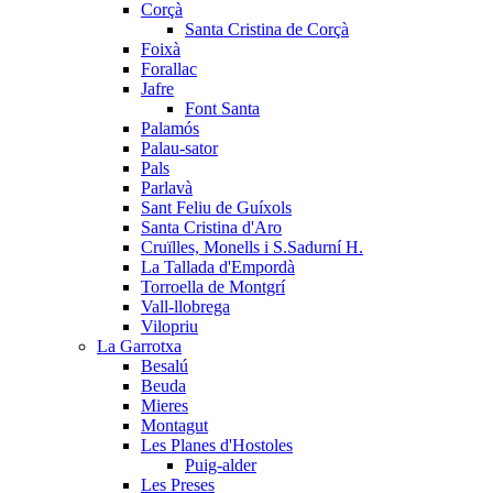
Corçà
Santa Cristina de Corçà
Foixà
Forallac
Jafre
Font Santa
Palamós
Palau-sator
Pals
Parlavà
Sant Feliu de Guíxols
Santa Cristina d'Aro
Cruïlles, Monells i S.Sadurní H.
La Tallada d'Empordà
Torroella de Montgrí
Vall-llobrega
Vilopriu
La Garrotxa
Besalú
Beuda
Mieres
Montagut
Les Planes d'Hostoles
Puig-alder
Les Preses