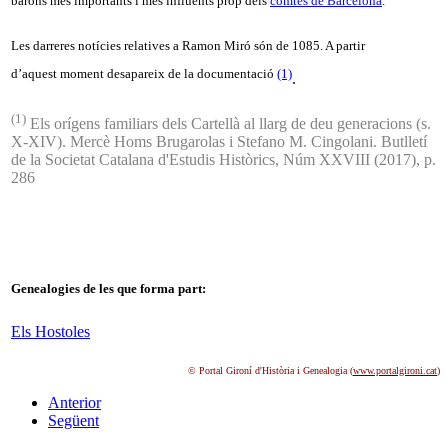
barons més importants i més influents prop dels
comtes de Barcelona
.
Les darreres notícies relatives a Ramon Miró són de 1085. A partir
d’aquest moment desapareix de la documentació
(1)
.
(1)
Els orígens familiars dels Cartellà al llarg de deu generacions (s.
X-XIV). Mercè Homs Brugarolas i Stefano M. Cingolani. Butlletí
de la Societat Catalana d'Estudis Històrics, Núm XXVIII (2017), p.
286
Genealogies de les que forma part:
Els Hostoles
© Portal Gironí d'Història i Genealogia (
www.portalgironi.cat
)
Anterior
Següent