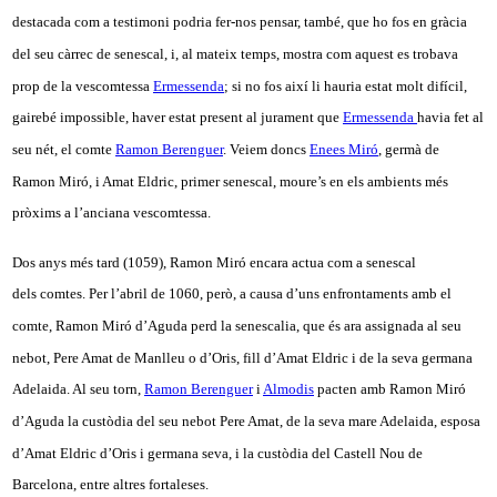
destacada com a testimoni podria fer-nos pensar, també, que ho fos en gràcia
del seu càrrec de senescal, i, al mateix temps, mostra com aquest es trobava
prop de la vescomtessa
Ermessenda
; si no fos així li hauria estat molt difícil,
gairebé impossible, haver estat present al jurament que
Ermessenda
havia fet al
seu nét, el comte
Ramon Berenguer
. Veiem doncs
Enees Miró
, germà de
Ramon Miró, i Amat Eldric, primer senescal, moure’s en els ambients més
pròxims a l’anciana vescomtessa.
Dos anys més tard (1059), Ramon Miró encara actua com a senescal
dels comtes. Per l’abril de 1060, però, a causa d’uns enfrontaments amb el
comte, Ramon Miró d’Aguda perd la senescalia, que és ara assignada al seu
nebot, Pere Amat de Manlleu o d’Oris, fill d’Amat Eldric i de la seva germana
Adelaida. Al seu torn,
Ramon Berenguer
i
Almodis
pacten amb Ramon Miró
d’Aguda la custòdia del seu nebot Pere Amat, de la seva mare Adelaida, esposa
d’Amat Eldric d’Oris i germana seva, i la custòdia del Castell Nou de
Barcelona, entre altres fortaleses.