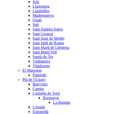
Juià
Llagostera
Llambilles
Madremanya
Quart
Salt
Sant Andreu Salou
Sant Gregori
Sant Joan de Mollet
Sant Julià de Ramis
Sant Martí de Llémena
Sant Martí Vell
Sarrià de Ter
Vilablareix
Viladasens
El Maresme
Palafolls
Pla de l'Estany
Banyoles
Camós
Cornellà de Terri
Borgonyà
La Bastida
Crespià
Esponellà