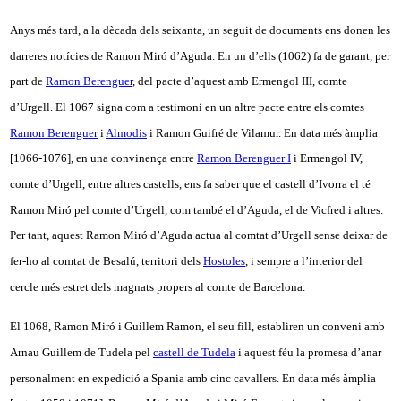
Anys més tard, a la dècada dels seixanta, un seguit de documents ens donen les
darreres notícies de Ramon Miró d’Aguda. En un d’ells (1062) fa de garant, per
part de
Ramon Berenguer
, del pacte d’aquest amb Ermengol III, comte
d’Urgell. El 1067 signa com a testimoni en un altre pacte entre els comtes
Ramon Berenguer
i
Almodis
i Ramon Guifré de Vilamur. En data més àmplia
[1066-1076], en una convinença entre
Ramon Berenguer I
i Ermengol IV,
comte d’Urgell, entre altres castells, ens fa saber que el castell d’Ivorra el té
Ramon Miró pel comte d’Urgell, com també el d’Aguda, el de Vicfred i altres.
Per tant, aquest Ramon Miró d’Aguda actua al comtat d’Urgell sense deixar de
fer-ho al comtat de Besalú, territori dels
Hostoles
, i sempre a l’interior del
cercle més estret dels magnats propers al comte de Barcelona.
El 1068, Ramon Miró i Guillem Ramon, el seu fill, establiren un conveni amb
Arnau Guillem de Tudela pel
castell de Tudela
i aquest féu la promesa d’anar
personalment en expedició a Spania amb cinc cavallers. En data més àmplia