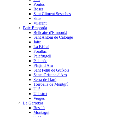
Pontós
Roses
Sant Climent Sescebes
Saus
Vilafant
Baix Empordà
Bellcaire d'Empordà
Sant Antoni de Calonge
Jafre
La Bisbal
Forallac
Palafrugell
Palamós
Platja d'Aro
Sant Feliu de Guíxols
Santa Cristina d'Aro
Serra de Daró
Torroella de Montgrí
Ullà
Ullastret
Verges
La Garrotxa
Besalú
Montagut