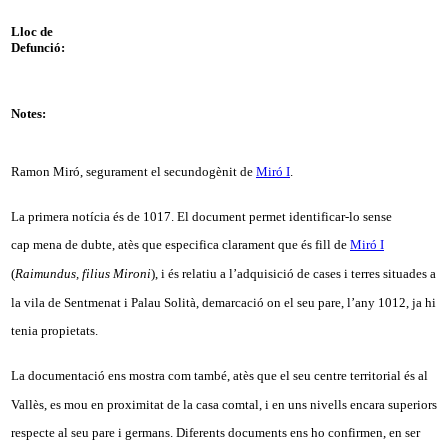
Lloc de
Defunció:
Notes:
Ramon Miró, segurament el secundogènit de
Miró I
.
La primera notícia és de 1017. El document permet identificar-lo sense
cap mena de dubte, atès que especifica clarament que és fill de
Miró I
(
Raimundus, filius Mironi
), i és relatiu a l’adquisició de cases i terres situades a
la vila de Sentmenat i Palau Solità, demarcació on el seu pare, l’any 1012, ja hi
tenia propietats.
La documentació ens mostra com també, atès que el seu centre territorial és al
Vallès, es mou en proximitat de la casa comtal, i en uns nivells encara superiors
respecte al seu pare i germans. Diferents documents ens ho confirmen, en ser