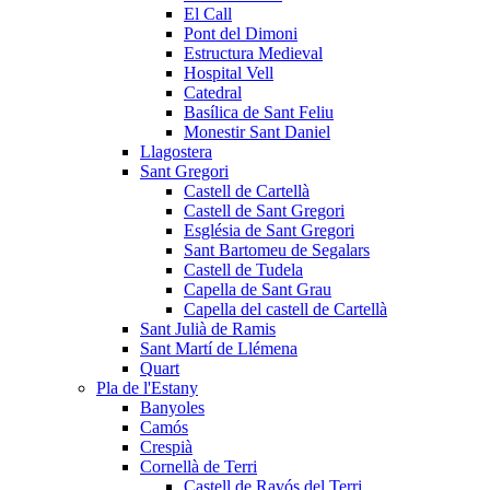
El Call
Pont del Dimoni
Estructura Medieval
Hospital Vell
Catedral
Basílica de Sant Feliu
Monestir Sant Daniel
Llagostera
Sant Gregori
Castell de Cartellà
Castell de Sant Gregori
Església de Sant Gregori
Sant Bartomeu de Segalars
Castell de Tudela
Capella de Sant Grau
Capella del castell de Cartellà
Sant Julià de Ramis
Sant Martí de Llémena
Quart
Pla de l'Estany
Banyoles
Camós
Crespià
Cornellà de Terri
Castell de Ravós del Terri