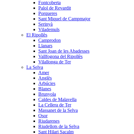
Fontcoberta
Palol de Revardit
Porqueres
Sant Miquel de Campmajor
Serinyà
Vilademuls
El Ripollès
Camprodon
Llanars
Sant Joan de les Abadesses
Vallfogona del Ripollès
Vilallonga de Ter
La Selva
Amer
Anglès
Arbúcies
Blanes
Brunyola
Caldes de Malavella
La Cellera de Ter
Massanet de la Selva
Osor
Riudarenes
Riudellots de la Selva
Sant Hilari Sacalm