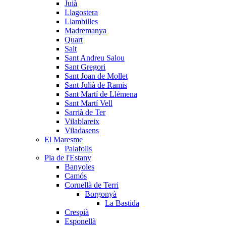
Juià
Llagostera
Llambilles
Madremanya
Quart
Salt
Sant Andreu Salou
Sant Gregori
Sant Joan de Mollet
Sant Julià de Ramis
Sant Martí de Llémena
Sant Martí Vell
Sarrià de Ter
Vilablareix
Viladasens
El Maresme
Palafolls
Pla de l'Estany
Banyoles
Camós
Cornellà de Terri
Borgonyà
La Bastida
Crespià
Esponellà