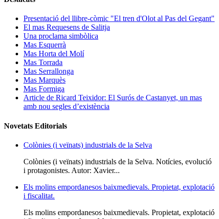
Presentació del llibre-còmic "El tren d'Olot al Pas del Gegant"
El mas Requesens de Salitja
Una proclama simbòlica
Mas Esquerrà
Mas Horta del Molí
Mas Torrada
Mas Serrallonga
Mas Marquès
Mas Formiga
Article de Ricard Teixidor: El Surós de Castanyet, un mas
amb nou segles d’existència
Novetats Editorials
Colònies (i veïnats) industrials de la Selva
Colònies (i veïnats) industrials de la Selva. Notícies, evolució
i protagonistes. Autor: Xavier...
Els molins empordanesos baixmedievals. Propietat, explotació
i fiscalitat.
Els molins empordanesos baixmedievals. Propietat, explotació