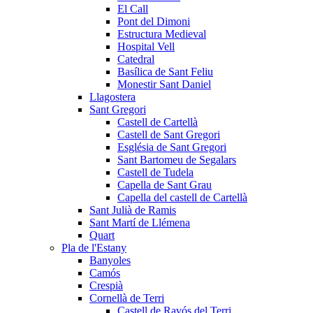
El Call
Pont del Dimoni
Estructura Medieval
Hospital Vell
Catedral
Basílica de Sant Feliu
Monestir Sant Daniel
Llagostera
Sant Gregori
Castell de Cartellà
Castell de Sant Gregori
Església de Sant Gregori
Sant Bartomeu de Segalars
Castell de Tudela
Capella de Sant Grau
Capella del castell de Cartellà
Sant Julià de Ramis
Sant Martí de Llémena
Quart
Pla de l'Estany
Banyoles
Camós
Crespià
Cornellà de Terri
Castell de Ravós del Terri