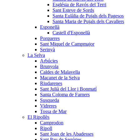
Església de Ravós del Terri
Sant Esteve de Sords
Santa Eulàlia de Pujals dels Pagesos
Santa Maria de Pujals dels Cavallers
Esponellà
Castell d'Esponellà
Porqueres
Sant Miquel de Campmajor
Serinyà
La Selva
Arbúcies
Brunyola
Caldes de Malavella
Maçanet de la Selva
Riudarenes
Sant Julià del Llor i Bonmatí
Santa Coloma de Farners
Susqueda
Vidreres
Tossa de Mar
El Ripollès
Camprodon
Ripoll
Sant Joan de les Abadesses
Sant Pau de Segúries