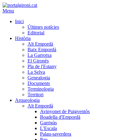
Menu
Inici
Últimes notícies
Editorial
Història
Alt Empordà
Baix Empordà
La Garrotxa
El Gironès
Pla de l'Estany
La Selva
Genealogia
Documents
Terminologia
Territori
Arqueologia
Alt Empordà
Avinyonet de Puigventós
Boadella d'Empordà
Garrigàs
L'Escala
Palau-saverdera
Pau