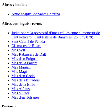
Altres vinculats
Antic hospital de Santa Caterina
Altres continguts recents
Judici sobre la possessió d’unes cel·les entre el monestir de
Sant Policarp i Sant Esteve de Banyoles (26 juny 879)
Sant Cebrià de Penida
Els masos de Roses
Mas Vell
Mas Rabassers de Dalt
Mas d'en Puignau
Mas de la Pallera
Mas Margall
Mas Magí
Mas d'en Godo
Mas dels Bufadors
Mas de la Birba
Mas Alfaras
Mas Villiter
Mas d'en Tolsanes
Destacats