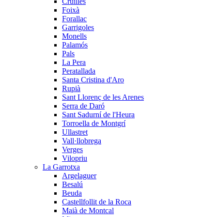
Cruïlles
Foixà
Forallac
Garrigoles
Monells
Palamós
Pals
La Pera
Peratallada
Santa Cristina d'Aro
Rupià
Sant Llorenç de les Arenes
Serra de Daró
Sant Sadurní de l'Heura
Torroella de Montgrí
Ullastret
Vall·llobrega
Verges
Vilopriu
La Garrotxa
Argelaguer
Besalú
Beuda
Castellfollit de la Roca
Maià de Montcal