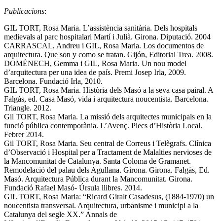
Publicacions
:
GIL TORT, Rosa Maria. L’assistència sanitària. Dels hospitals
medievals al parc hospitalari Martí i Julià. Girona. Diputació. 2004
CARRASCAL, Andreu i GIL, Rosa Maria. Los documentos de
arquitectura. Que son y como se tratan. Gijón, Editorial Trea. 2008.
DOMÈNECH, Gemma i GIL, Rosa Maria. Un nou model
d’arquitectura per una idea de país. Premi Josep Irla, 2009.
Barcelona. Fundació Irla, 2010.
GIL TORT, Rosa Maria. Història dels Masó a la seva casa pairal. A
Falgàs, ed. Casa Masó, vida i arquitectura noucentista. Barcelona.
Triangle. 2012.
Gil TORT, Rosa Maria. La missió dels arquitectes municipals en la
funció pública contemporània. L’Avenç. Plecs d’Història Local.
Febrer 2014.
Gil TORT, Rosa Maria. Seu central de Correus i Telègrafs. Clínica
d’Observació i Hospital per a Tractament de Malalties nervioses de
la Mancomunitat de Catalunya. Santa Coloma de Gramanet.
Remodelació del palau dels Agullana. Girona. Girona. Falgàs, Ed.
Masó. Arquitectura Pública durant la Mancomunitat. Girona.
Fundació Rafael Masó- Úrsula llibres. 2014.
GIL TORT, Rosa Maria: “Ricard Giralt Casadesus, (1884-1970) un
noucentista transversal. Arquitectura, urbanisme i municipi a la
Catalunya del segle XX.” Annals de