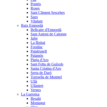
Pontós
Roses
Sant Climent Sescebes
Saus
Vilafant
Baix Empordà
Bellcaire d'Empordà
Sant Antoni de Calonge
Jafre
La Bisbal
Forallac
Palafrugell
Palamós
Platja d'Aro
Sant Feliu de Guíxols
Santa Cristina d'Aro
Serra de Daró
Torroella de Montgrí
Ullà
Ullastret
Verges
La Garrotxa
Besalú
Montagut