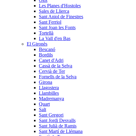
Olot
Les Planes d'Hostoles
Sales de Llierca
Sant Aniol de Finestres
Sant Ferriol
Sant Joan les Fonts
Tortellà
La Vall d'en Bas
El Gironès
Bescanó
Bordils
Canet d'Adri
Cassà de la Selva
Cervià de Ter
Fornells de la Selva
Girona
Llagostera
Llambilles
Madremanya
Quart
Salt
Sant Gregori
Sant Jordi Desvalls
Sant Julià de Ramis
Sant Martí de Llémana