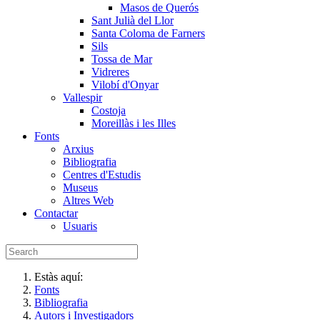
Masos de Querós
Sant Julià del Llor
Santa Coloma de Farners
Sils
Tossa de Mar
Vidreres
Vilobí d'Onyar
Vallespir
Costoja
Moreillàs i les Illes
Fonts
Arxius
Bibliografia
Centres d'Estudis
Museus
Altres Web
Contactar
Usuaris
Estàs aquí:
Fonts
Bibliografia
Autors i Investigadors