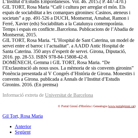
L’Institut d’Estudis Empordanesos. Vol. 46. 2015.( P. 447-470.)
GIL TORT, Rosa Maria “Cafè i cultura per arreglar el món. Els
espais de sociabilitat a les comarques gironines: Casinos, ateneus i
societats” a pp. 491-526 a DUCH, Montserrat, Arnabat, Ramon i
Ferré, Xavier (eds) Sociabilitats a la Catalunya contemporània.
Temps i espais en conflicte..Barcelona. Publicacions de l’Abadia de
Montserrat, 2015.
GIL TORT, Rosa Maria. “L’Hospital de Sant Caterina, un model de
servei entre el barroc i l’actualitat”. a AADD Antic Hospital de
Santa Caterina. 350 anys d’esperit de servei. Girona, Diputació,
2016. pp. 28-53. ISBN 978-84-15808-42-8.
DOMÈNECH, Gemma i GIL TORT, Rosa Maria. “De
l’Exclaustració als nous usos. La mèmoria de sis convents gironins”
Ponència presentada al V Congrés d’Història de Girona. Monestirs i
convents a Girona. publicada a Annals de l’Institut d’Estudis
Gironins. 2016. (En premsa)
Informació extreta de
Universitat de Barcelona
© Portal Gironí d'Història i Genealogia (
www.portalgironi.cat
)
Gil Tort, Rosa Maria
Anterior
Següent