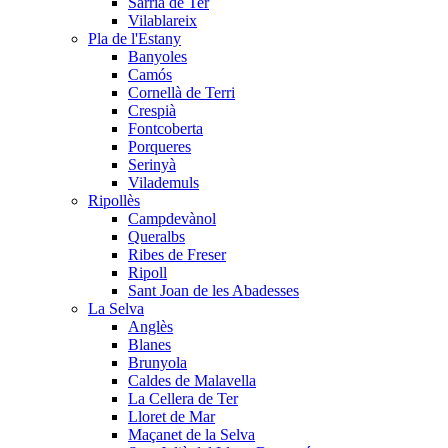
Sarrià de Ter
Vilablareix
Pla de l'Estany
Banyoles
Camós
Cornellà de Terri
Crespià
Fontcoberta
Porqueres
Serinyà
Vilademuls
Ripollès
Campdevànol
Queralbs
Ribes de Freser
Ripoll
Sant Joan de les Abadesses
La Selva
Anglès
Blanes
Brunyola
Caldes de Malavella
La Cellera de Ter
Lloret de Mar
Maçanet de la Selva