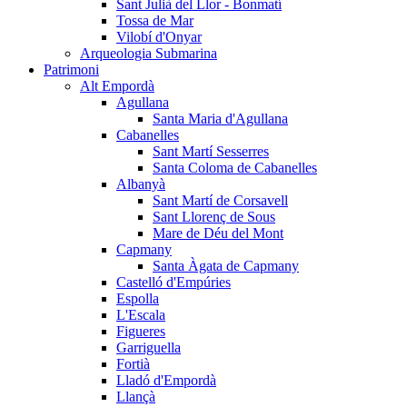
Sant Julià del Llor - Bonmatí
Tossa de Mar
Vilobí d'Onyar
Arqueologia Submarina
Patrimoni
Alt Empordà
Agullana
Santa Maria d'Agullana
Cabanelles
Sant Martí Sesserres
Santa Coloma de Cabanelles
Albanyà
Sant Martí de Corsavell
Sant Llorenç de Sous
Mare de Déu del Mont
Capmany
Santa Àgata de Capmany
Castelló d'Empúries
Espolla
L'Escala
Figueres
Garriguella
Fortià
Lladó d'Empordà
Llançà