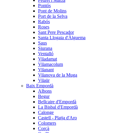
Pedret i Marzà
Pontós
Pont de Molins
Port de la Selva
Rabós
Roses
Sant Pere Pescador
Santa Llogaia d'Àlguema
Saus
Siurana
Ventalló
Viladamat
Vilamacolum
Vilanant
Vilanova de la Muga
Vilaür
Baix Empordà
Albons
Begur
Bellcaire d'Empordà
La Bisbal d'Empordà
Calonge
Castell - Platja d'Aro
Colomers
Corçà