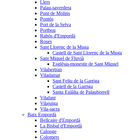
Llers
Palau-saverdera
Pont de Molins
Pontós
Port de la Selva
Portbou
Rabós d'Empordà
Roses
Sant Llorenç de la Muga
Castell de Sant Llorenç de la Muga
Sant Miquel de Fluvià
Església-monestir de Sant Miquel
Vilabertran
Viladamat
Sant Feliu de la Garriga
Castell de la Garriga
Santa Eulàlia de Palauborrell
Vilafant
Vilajuïga
Vila-sacra
Baix Empordà
Bellcaire d'Empordà
La Bisbal d'Empordà
Calonge
Colomers