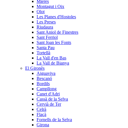
Mieres
Montagut i Oix
Olot
Les Planes d'Hostoles
Les Preses
Riudaura
Sant Aniol de Finestres
Sant Ferriol
Sant Joan les Fonts
Santa Pau
Tortellà
La Vall d'en Bas
La Vall de Bianya
El Gironès
Aiguaviva
Bescanó
Bordils
Campllong
Canet d'Adri
Cassà de la Selva
Cervià de Ter
Celrà
Flaçà
Fornells de la Selva
Girona