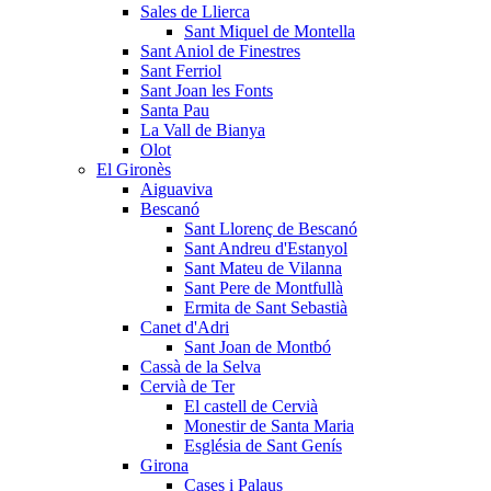
Sales de Llierca
Sant Miquel de Montella
Sant Aniol de Finestres
Sant Ferriol
Sant Joan les Fonts
Santa Pau
La Vall de Bianya
Olot
El Gironès
Aiguaviva
Bescanó
Sant Llorenç de Bescanó
Sant Andreu d'Estanyol
Sant Mateu de Vilanna
Sant Pere de Montfullà
Ermita de Sant Sebastià
Canet d'Adri
Sant Joan de Montbó
Cassà de la Selva
Cervià de Ter
El castell de Cervià
Monestir de Santa Maria
Església de Sant Genís
Girona
Cases i Palaus