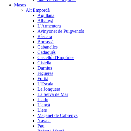
Masos
Alt Empordà
Agullana
Albanyà
L'Armentera
Avinyonet de Puigventós
Bàscara
Borrassà
Cabanelles
Cadaqués
Castelló d'Empúries
Cistella
Darnius
Figueres
Fortià
L'Escala
La Jonquera
La Selva de Mar
Lladó
Llançà
Llers
Maçanet de Cabrenys
Navata
Pau