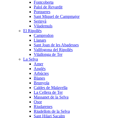
Fontcoberta
Palol de Revardit
Porqueres
Sant Miquel de Campmajor
Serinyà
Vilademuls
El Ripollès
Camprodon
Llanars
Sant Joan de les Abadesses
Vallfogona del Ripollès
Vilallonga de Ter
La Selva
Amer
Anglès
Arbúcies
Blanes
Brunyola
Caldes de Malavella
La Cellera de Ter
Massanet de la Selva
Osor
Riudarenes
Riudellots de la Selva
Sant Hilari Sacalm