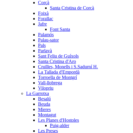
Corçà
Santa Cristina de Corçà
Foixà
Forallac
Jafre
Font Santa
Palamós
Palau-sator
Pals
Parlavà
Sant Feliu de Guíxols
Santa Cristina d'Aro
Cruïlles, Monells i S.Sadurní H.
La Tallada d'Empordà
Torroella de Montgrí
Vall-llobrega
Vilopriu
La Garrotxa
Besalú
Beuda
Mieres
Montagut
Les Planes d'Hostoles
Puig-alder
Les Preses