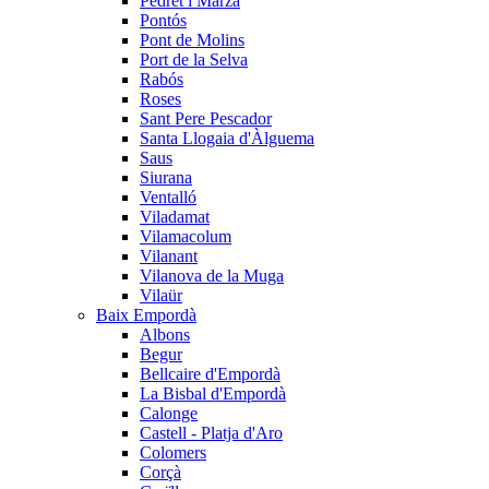
Pedret i Marzà
Pontós
Pont de Molins
Port de la Selva
Rabós
Roses
Sant Pere Pescador
Santa Llogaia d'Àlguema
Saus
Siurana
Ventalló
Viladamat
Vilamacolum
Vilanant
Vilanova de la Muga
Vilaür
Baix Empordà
Albons
Begur
Bellcaire d'Empordà
La Bisbal d'Empordà
Calonge
Castell - Platja d'Aro
Colomers
Corçà