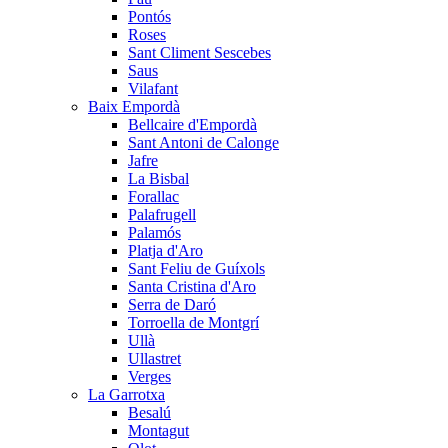
Pontós
Roses
Sant Climent Sescebes
Saus
Vilafant
Baix Empordà
Bellcaire d'Empordà
Sant Antoni de Calonge
Jafre
La Bisbal
Forallac
Palafrugell
Palamós
Platja d'Aro
Sant Feliu de Guíxols
Santa Cristina d'Aro
Serra de Daró
Torroella de Montgrí
Ullà
Ullastret
Verges
La Garrotxa
Besalú
Montagut