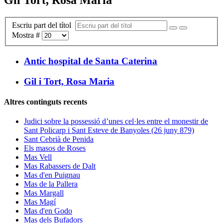
Escriu part del títol
Mostra #
Antic hospital de Santa Caterina
Gil i Tort, Rosa Maria
Altres continguts recents
Judici sobre la possessió d’unes cel·les entre el monestir de
Sant Policarp i Sant Esteve de Banyoles (26 juny 879)
Sant Cebrià de Penida
Els masos de Roses
Mas Vell
Mas Rabassers de Dalt
Mas d'en Puignau
Mas de la Pallera
Mas Margall
Mas Magí
Mas d'en Godo
Mas dels Bufadors