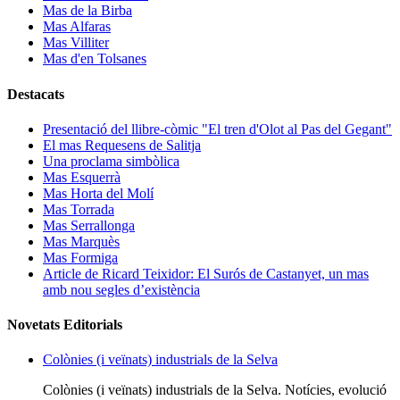
Mas de la Birba
Mas Alfaras
Mas Villiter
Mas d'en Tolsanes
Destacats
Presentació del llibre-còmic "El tren d'Olot al Pas del Gegant"
El mas Requesens de Salitja
Una proclama simbòlica
Mas Esquerrà
Mas Horta del Molí
Mas Torrada
Mas Serrallonga
Mas Marquès
Mas Formiga
Article de Ricard Teixidor: El Surós de Castanyet, un mas
amb nou segles d’existència
Novetats Editorials
Colònies (i veïnats) industrials de la Selva
Colònies (i veïnats) industrials de la Selva. Notícies, evolució