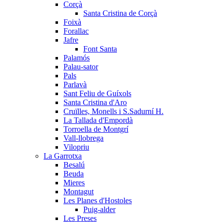
Corçà
Santa Cristina de Corçà
Foixà
Forallac
Jafre
Font Santa
Palamós
Palau-sator
Pals
Parlavà
Sant Feliu de Guíxols
Santa Cristina d'Aro
Cruïlles, Monells i S.Sadurní H.
La Tallada d'Empordà
Torroella de Montgrí
Vall-llobrega
Vilopriu
La Garrotxa
Besalú
Beuda
Mieres
Montagut
Les Planes d'Hostoles
Puig-alder
Les Preses