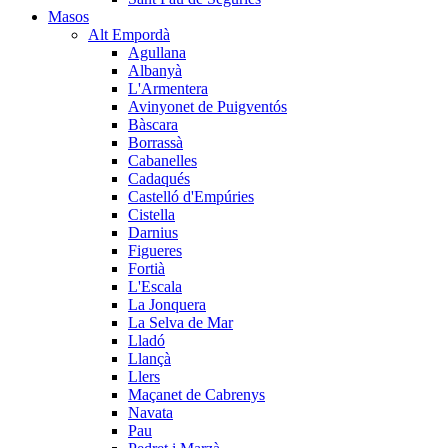
Masos
Alt Empordà
Agullana
Albanyà
L'Armentera
Avinyonet de Puigventós
Bàscara
Borrassà
Cabanelles
Cadaqués
Castelló d'Empúries
Cistella
Darnius
Figueres
Fortià
L'Escala
La Jonquera
La Selva de Mar
Lladó
Llançà
Llers
Maçanet de Cabrenys
Navata
Pau