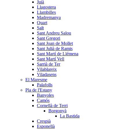
Juià
Llagostera
Llambilles
Madremanya
Quart
Salt
Sant Andreu Salou
Sant Gregori
Sant Joan de Mollet
Sant Julià de Ramis
Sant Martí de Llémena
Sant Martí Vell
Sarrià de Ter
Vilablareix
Viladasens
El Maresme
Palafolls
Pla de l'Estany
Banyoles
Camós
Cornellà de Terri
Borgonyà
La Bastida
Crespià
Esponellà