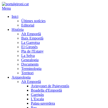
Menu
Inici
Últimes notícies
Editorial
Història
Alt Empordà
Baix Empordà
La Garrotxa
El Gironès
Pla de l'Estany
La Selva
Genealogia
Documents
Terminologia
Territori
Arqueologia
Alt Empordà
Avinyonet de Puigventós
Boadella d'Empordà
Garrigàs
L'Escala
Palau-saverdera
Pau