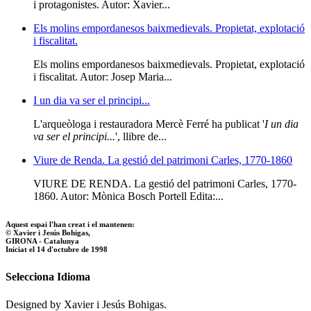
i protagonistes. Autor: Xavier...
Els molins empordanesos baixmedievals. Propietat, explotació
i fiscalitat.
Els molins empordanesos baixmedievals. Propietat, explotació
i fiscalitat. Autor: Josep Maria...
I un dia va ser el principi...
L'arqueòloga i restauradora Mercè Ferré ha publicat '
I un dia
va ser el principi...
', llibre de...
Viure de Renda. La gestió del patrimoni Carles, 1770-1860
VIURE DE RENDA. La gestió del patrimoni Carles, 1770-
1860. Autor: Mònica Bosch Portell Edita:...
Aquest espai l'han creat i el mantenen:
© Xavier i Jesús Bohigas,
GIRONA - Catalunya
Iniciat el 14 d'octubre de 1998
Selecciona Idioma
Designed by Xavier i Jesús Bohigas.