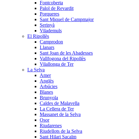
Fontcoberta
Palol de Revardit
Porqueres
Sant Miquel de Campmajor
Serinyà
Vilademuls
El Ripollès
Camprodon
Llanars
Sant Joan de les Abadesses
Vallfogona del Ripollès
Vilallonga de Ter
La Selva
Amer
Anglès
Arbúcies
Blanes
Brunyola
Caldes de Malavella
La Cellera de Ter
Massanet de la Selva
Osor
Riudarenes
Riudellots de la Selva
Sant Hilari Sacalm