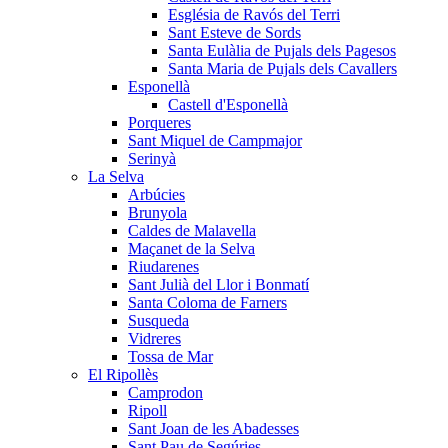
Església de Ravós del Terri
Sant Esteve de Sords
Santa Eulàlia de Pujals dels Pagesos
Santa Maria de Pujals dels Cavallers
Esponellà
Castell d'Esponellà
Porqueres
Sant Miquel de Campmajor
Serinyà
La Selva
Arbúcies
Brunyola
Caldes de Malavella
Maçanet de la Selva
Riudarenes
Sant Julià del Llor i Bonmatí
Santa Coloma de Farners
Susqueda
Vidreres
Tossa de Mar
El Ripollès
Camprodon
Ripoll
Sant Joan de les Abadesses
Sant Pau de Segúries