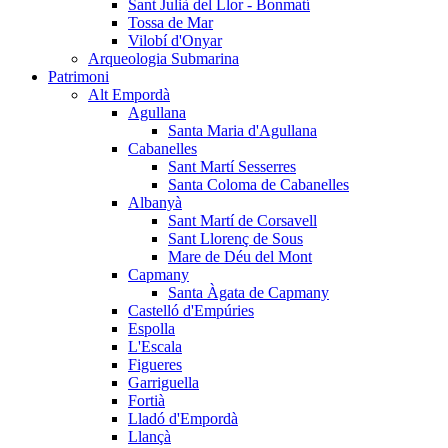
Sant Julià del Llor - Bonmatí
Tossa de Mar
Vilobí d'Onyar
Arqueologia Submarina
Patrimoni
Alt Empordà
Agullana
Santa Maria d'Agullana
Cabanelles
Sant Martí Sesserres
Santa Coloma de Cabanelles
Albanyà
Sant Martí de Corsavell
Sant Llorenç de Sous
Mare de Déu del Mont
Capmany
Santa Àgata de Capmany
Castelló d'Empúries
Espolla
L'Escala
Figueres
Garriguella
Fortià
Lladó d'Empordà
Llançà