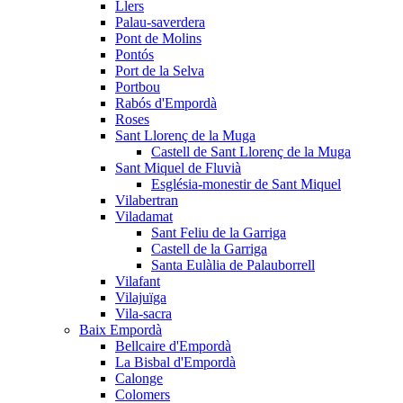
Llers
Palau-saverdera
Pont de Molins
Pontós
Port de la Selva
Portbou
Rabós d'Empordà
Roses
Sant Llorenç de la Muga
Castell de Sant Llorenç de la Muga
Sant Miquel de Fluvià
Església-monestir de Sant Miquel
Vilabertran
Viladamat
Sant Feliu de la Garriga
Castell de la Garriga
Santa Eulàlia de Palauborrell
Vilafant
Vilajuïga
Vila-sacra
Baix Empordà
Bellcaire d'Empordà
La Bisbal d'Empordà
Calonge
Colomers