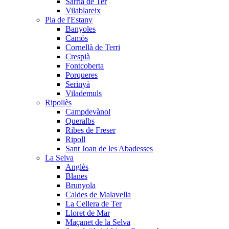
Sarrià de Ter
Vilablareix
Pla de l'Estany
Banyoles
Camós
Cornellà de Terri
Crespià
Fontcoberta
Porqueres
Serinyà
Vilademuls
Ripollès
Campdevànol
Queralbs
Ribes de Freser
Ripoll
Sant Joan de les Abadesses
La Selva
Anglès
Blanes
Brunyola
Caldes de Malavella
La Cellera de Ter
Lloret de Mar
Maçanet de la Selva