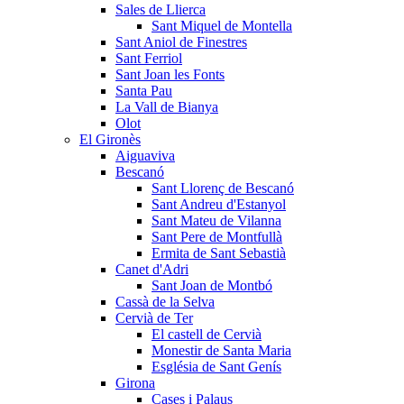
Sales de Llierca
Sant Miquel de Montella
Sant Aniol de Finestres
Sant Ferriol
Sant Joan les Fonts
Santa Pau
La Vall de Bianya
Olot
El Gironès
Aiguaviva
Bescanó
Sant Llorenç de Bescanó
Sant Andreu d'Estanyol
Sant Mateu de Vilanna
Sant Pere de Montfullà
Ermita de Sant Sebastià
Canet d'Adri
Sant Joan de Montbó
Cassà de la Selva
Cervià de Ter
El castell de Cervià
Monestir de Santa Maria
Església de Sant Genís
Girona
Cases i Palaus