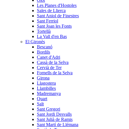
Olot
Les Planes d'Hostoles
Sales de Llierca
Sant Aniol de Finestres
Sant Ferriol
Sant Joan les Fonts
Tortellà
La Vall d'en Bas
El Gironès
Bescanó
Bordils
Canet d'Adri
Cassà de la Selva
Cervià de Ter
Fornells de la Selva
Girona
Llagostera
Llambilles
Madremanya
Quart
Salt
Sant Gregori
Sant Jordi Desvalls
Sant Julià de Ramis
Sant Martí de Llémana