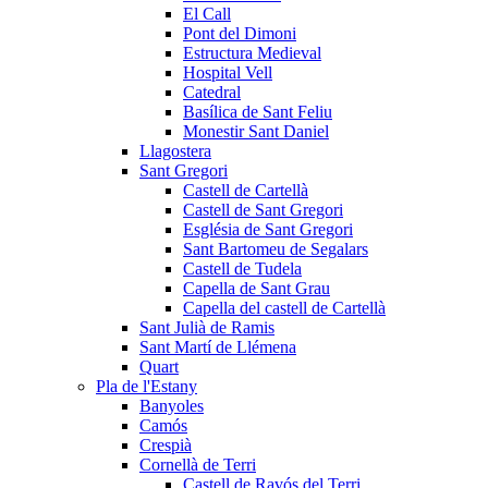
El Call
Pont del Dimoni
Estructura Medieval
Hospital Vell
Catedral
Basílica de Sant Feliu
Monestir Sant Daniel
Llagostera
Sant Gregori
Castell de Cartellà
Castell de Sant Gregori
Església de Sant Gregori
Sant Bartomeu de Segalars
Castell de Tudela
Capella de Sant Grau
Capella del castell de Cartellà
Sant Julià de Ramis
Sant Martí de Llémena
Quart
Pla de l'Estany
Banyoles
Camós
Crespià
Cornellà de Terri
Castell de Ravós del Terri