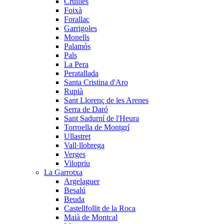
Cruïlles
Foixà
Forallac
Garrigoles
Monells
Palamós
Pals
La Pera
Peratallada
Santa Cristina d'Aro
Rupià
Sant Llorenç de les Arenes
Serra de Daró
Sant Sadurní de l'Heura
Torroella de Montgrí
Ullastret
Vall·llobrega
Verges
Vilopriu
La Garrotxa
Argelaguer
Besalú
Beuda
Castellfollit de la Roca
Maià de Montcal