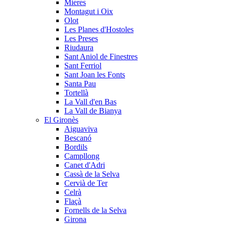
Mieres
Montagut i Oix
Olot
Les Planes d'Hostoles
Les Preses
Riudaura
Sant Aniol de Finestres
Sant Ferriol
Sant Joan les Fonts
Santa Pau
Tortellà
La Vall d'en Bas
La Vall de Bianya
El Gironès
Aiguaviva
Bescanó
Bordils
Campllong
Canet d'Adri
Cassà de la Selva
Cervià de Ter
Celrà
Flaçà
Fornells de la Selva
Girona