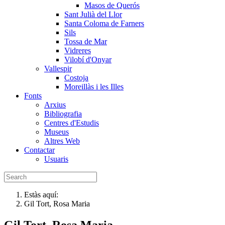
Masos de Querós
Sant Julià del Llor
Santa Coloma de Farners
Sils
Tossa de Mar
Vidreres
Vilobí d'Onyar
Vallespir
Costoja
Moreillàs i les Illes
Fonts
Arxius
Bibliografia
Centres d'Estudis
Museus
Altres Web
Contactar
Usuaris
Estàs aquí:
Gil Tort, Rosa Maria
Gil Tort, Rosa Maria