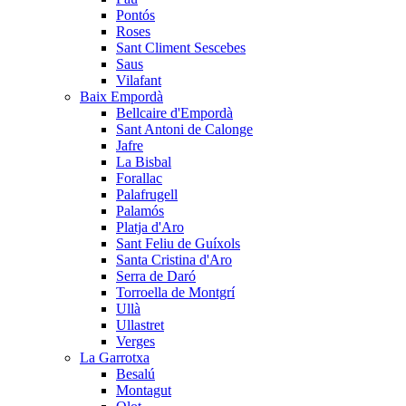
Pontós
Roses
Sant Climent Sescebes
Saus
Vilafant
Baix Empordà
Bellcaire d'Empordà
Sant Antoni de Calonge
Jafre
La Bisbal
Forallac
Palafrugell
Palamós
Platja d'Aro
Sant Feliu de Guíxols
Santa Cristina d'Aro
Serra de Daró
Torroella de Montgrí
Ullà
Ullastret
Verges
La Garrotxa
Besalú
Montagut