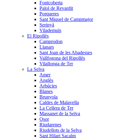
Fontcoberta
Palol de Revardit
Porqueres
Sant Miquel de Campmajor
Serinyà
Vilademuls
El Ripollès
Camprodon
Llanars
Sant Joan de les Abadesses
Vallfogona del Ripollès
Vilallonga de Ter
La Selva
Amer
Anglès
Arbúcies
Blanes
Brunyola
Caldes de Malavella
La Cellera de Ter
Massanet de la Selva
Osor
Riudarenes
Riudellots de la Selva
Sant Hilari Sacalm