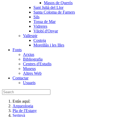
Masos de Querós
Sant Julià del Llor
Santa Coloma de Farners
Sils
Tossa de Mar
Vidreres
Vilobí d'Onyar
Vallespir
Costoja
Moreillàs i les Illes
Fonts
Arxius
Bibliografia
Centres d'Estudis
Museus
Altres Web
Contactar
Usuaris
Estàs aquí:
Arqueologia
Pla de l'Estany
Serinyà