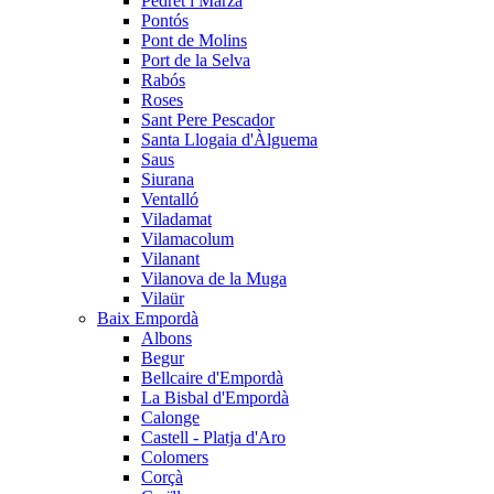
Pedret i Marzà
Pontós
Pont de Molins
Port de la Selva
Rabós
Roses
Sant Pere Pescador
Santa Llogaia d'Àlguema
Saus
Siurana
Ventalló
Viladamat
Vilamacolum
Vilanant
Vilanova de la Muga
Vilaür
Baix Empordà
Albons
Begur
Bellcaire d'Empordà
La Bisbal d'Empordà
Calonge
Castell - Platja d'Aro
Colomers
Corçà