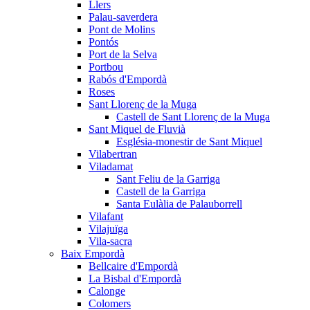
Llers
Palau-saverdera
Pont de Molins
Pontós
Port de la Selva
Portbou
Rabós d'Empordà
Roses
Sant Llorenç de la Muga
Castell de Sant Llorenç de la Muga
Sant Miquel de Fluvià
Església-monestir de Sant Miquel
Vilabertran
Viladamat
Sant Feliu de la Garriga
Castell de la Garriga
Santa Eulàlia de Palauborrell
Vilafant
Vilajuïga
Vila-sacra
Baix Empordà
Bellcaire d'Empordà
La Bisbal d'Empordà
Calonge
Colomers