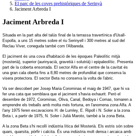
El parc de les coves prehistòriques de Serinyà
Jaciment Arbreda I
Jaciment Arbreda I
Situada en la part alta del talús final de la terrassa travertínica d'Usall-
Espolla, a uns 15 metres sobre el riu Serinyell i 300 metres al sud del
Reclau Viver, coneguda també com l'Albareda.
El jaciment és una cova d'habitació de les èpoques Paleolític mitjà
(mosterià), superior (aurinyacià, gravetià i solutrià) i epipaleolític. Presenta
part de la coberta ensorrada. El sector Alfa en el centre de la cavitat és
una gran cala oberta fins a 8,80 metres de profunditat que conserva la
visera protectora. El sector Beta no conserva la volta de l'abric.
Va ser descobert per Josep Maria Corominas el maig de 1947, que hi va
fer una cata que semblava que el jaciment s'havia exhaurit. Però el
desembre de 1972, Corominas, Oliva, Canal, Bedoya i Comas, tornaren a
emprendre els treballs amb molta més fortuna, en l'anomena zona Alfa. A
l'any 1975 feren excavacions H. de Lumley, E. Ripoll i N. Soler a la zona
Beta i, a partir de 1975, N. Soler i Julià Maroto, també a la zona Beta.
A la zona Beta s'hi recollí indústria lítica del Mosterià. Els estris són sobre
quars, quarsita, pòrfir i calcita. És una indústria molt densa i arcaica amb