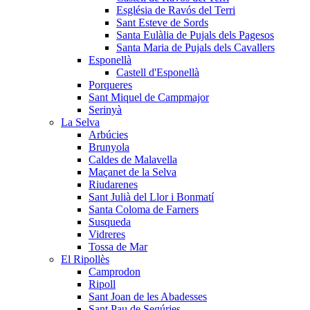
Església de Ravós del Terri
Sant Esteve de Sords
Santa Eulàlia de Pujals dels Pagesos
Santa Maria de Pujals dels Cavallers
Esponellà
Castell d'Esponellà
Porqueres
Sant Miquel de Campmajor
Serinyà
La Selva
Arbúcies
Brunyola
Caldes de Malavella
Maçanet de la Selva
Riudarenes
Sant Julià del Llor i Bonmatí
Santa Coloma de Farners
Susqueda
Vidreres
Tossa de Mar
El Ripollès
Camprodon
Ripoll
Sant Joan de les Abadesses
Sant Pau de Segúries