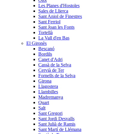
Olot
Les Planes d'Hostoles
Sales de Llierca
Sant Aniol de Finestres
Sant Ferriol
Sant Joan les Fonts
Tortellà
La Vall d'en Bas
El Gironès
Bescanó
Bordils
Canet d'Adri
Cassà de la Selva
Cervià de Ter
Fornells de la Selva
Girona
Llagostera
Llambilles
Madremanya
Quart
Salt
Sant Gregori
Sant Jordi Desvalls
Sant Julià de Ramis
Sant Martí de Llémana