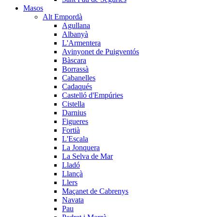
Masos
Alt Empordà
Agullana
Albanyà
L'Armentera
Avinyonet de Puigventós
Bàscara
Borrassà
Cabanelles
Cadaqués
Castelló d'Empúries
Cistella
Darnius
Figueres
Fortià
L'Escala
La Jonquera
La Selva de Mar
Lladó
Llançà
Llers
Maçanet de Cabrenys
Navata
Pau