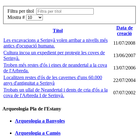
Filtra per títol
Mostra #
Data de
Títol
creació
Les excavacions a Serinyà volen arribar a nivells més
11/07/2008
antics d'ocupació humana.
Cultura incoa un expedient per protegir les coves de
13/06/2007
Serinyà.
Troben més restes d'ós i eines de neandertal a la cova
13/07/2006
de l'Arbreda.
Localitzen restes d'ós de les cavernes d'uns 60.000
22/07/2004
anys d'antiguitat a Serinyà
Trobats un ullal de Neandertal i dents de cria d'ós a la
07/07/2002
cova de l'Arbreda I de Serinyà.
Arqueologia Pla de l'Estany
Arqueologia a Banyoles
Arqueologia a Camós