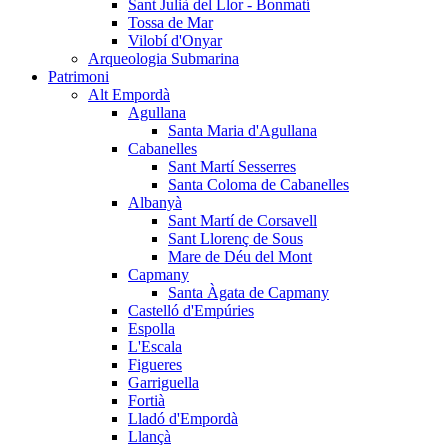
Sant Julià del Llor - Bonmatí
Tossa de Mar
Vilobí d'Onyar
Arqueologia Submarina
Patrimoni
Alt Empordà
Agullana
Santa Maria d'Agullana
Cabanelles
Sant Martí Sesserres
Santa Coloma de Cabanelles
Albanyà
Sant Martí de Corsavell
Sant Llorenç de Sous
Mare de Déu del Mont
Capmany
Santa Àgata de Capmany
Castelló d'Empúries
Espolla
L'Escala
Figueres
Garriguella
Fortià
Lladó d'Empordà
Llançà