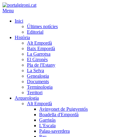
Menu
Inici
Últimes notícies
Editorial
Història
Alt Empordà
Baix Empordà
La Garrotxa
El Gironès
Pla de l'Estany
La Selva
Genealogia
Documents
Terminologia
Territori
Arqueologia
Alt Empordà
Avinyonet de Puigventós
Boadella d'Empordà
Garrigàs
L'Escala
Palau-saverdera
Pau