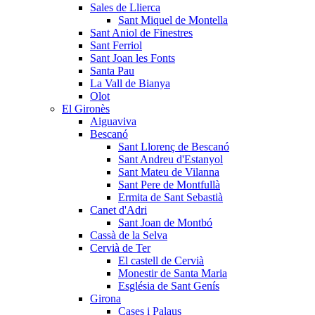
Sales de Llierca
Sant Miquel de Montella
Sant Aniol de Finestres
Sant Ferriol
Sant Joan les Fonts
Santa Pau
La Vall de Bianya
Olot
El Gironès
Aiguaviva
Bescanó
Sant Llorenç de Bescanó
Sant Andreu d'Estanyol
Sant Mateu de Vilanna
Sant Pere de Montfullà
Ermita de Sant Sebastià
Canet d'Adri
Sant Joan de Montbó
Cassà de la Selva
Cervià de Ter
El castell de Cervià
Monestir de Santa Maria
Església de Sant Genís
Girona
Cases i Palaus