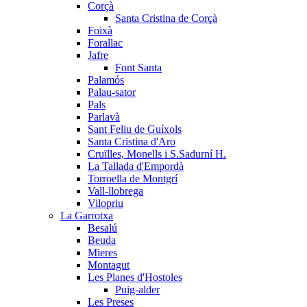
Corçà
Santa Cristina de Corçà
Foixà
Forallac
Jafre
Font Santa
Palamós
Palau-sator
Pals
Parlavà
Sant Feliu de Guíxols
Santa Cristina d'Aro
Cruïlles, Monells i S.Sadurní H.
La Tallada d'Empordà
Torroella de Montgrí
Vall-llobrega
Vilopriu
La Garrotxa
Besalú
Beuda
Mieres
Montagut
Les Planes d'Hostoles
Puig-alder
Les Preses