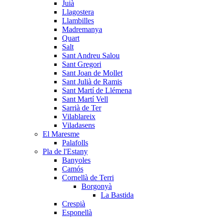
Juià
Llagostera
Llambilles
Madremanya
Quart
Salt
Sant Andreu Salou
Sant Gregori
Sant Joan de Mollet
Sant Julià de Ramis
Sant Martí de Llémena
Sant Martí Vell
Sarrià de Ter
Vilablareix
Viladasens
El Maresme
Palafolls
Pla de l'Estany
Banyoles
Camós
Cornellà de Terri
Borgonyà
La Bastida
Crespià
Esponellà