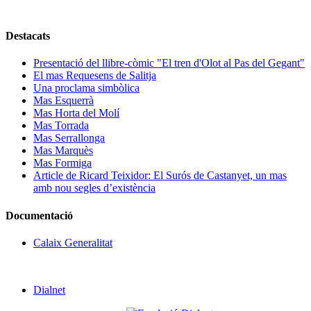
Destacats
Presentació del llibre-còmic "El tren d'Olot al Pas del Gegant"
El mas Requesens de Salitja
Una proclama simbòlica
Mas Esquerrà
Mas Horta del Molí
Mas Torrada
Mas Serrallonga
Mas Marquès
Mas Formiga
Article de Ricard Teixidor: El Surós de Castanyet, un mas
amb nou segles d’existència
Documentació
Calaix Generalitat
Dialnet