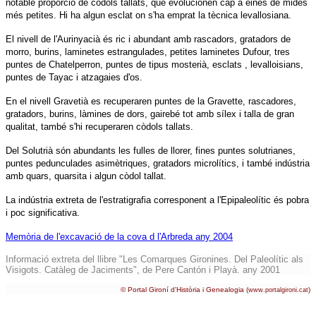
notable proporció de còdols tallats, que evolucionen cap a eines de mides
més petites. Hi ha algun esclat on s'ha emprat la tècnica levallosiana.
El nivell de l'Aurinyacià és ric i abundant amb rascadors, gratadors de
morro, burins, laminetes estrangulades, petites laminetes Dufour, tres
puntes de Chatelperron, puntes de tipus mosterià, esclats , levalloisians,
puntes de Tayac i atzagaies d'os.
En el nivell Gravetià es recuperaren puntes de la Gravette, rascadores,
gratadors, burins, làmines de dors, gairebé tot amb sílex i talla de gran
qualitat, també s'hi recuperaren còdols tallats.
Del Solutrià són abundants les fulles de llorer, fines puntes solutrianes,
puntes pedunculades asimètriques, gratadors microlítics, i també indústria
amb quars, quarsita i algun còdol tallat.
La indústria extreta de l'estratigrafia corresponent a l'Epipaleolític és pobra
i poc significativa.
Memòria de l'excavació de la cova d l'Arbreda any 2004
Informació extreta del llibre "Les Comarques Gironines. Del Paleolític als
Visigots. Catàleg de Jaciments", de Pere Cantón i Playà. any 2001
© Portal Gironí d'Història i Genealogia (
)
www.portalgironi.cat