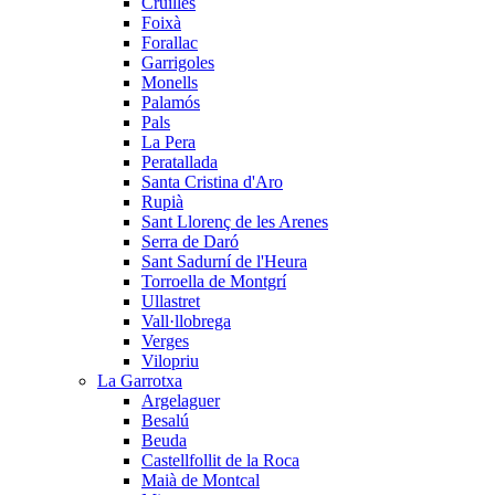
Cruïlles
Foixà
Forallac
Garrigoles
Monells
Palamós
Pals
La Pera
Peratallada
Santa Cristina d'Aro
Rupià
Sant Llorenç de les Arenes
Serra de Daró
Sant Sadurní de l'Heura
Torroella de Montgrí
Ullastret
Vall·llobrega
Verges
Vilopriu
La Garrotxa
Argelaguer
Besalú
Beuda
Castellfollit de la Roca
Maià de Montcal