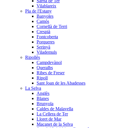
Sarrià de Ter
Vilablareix
Pla de l'Estany
Banyoles
Camós
Cornellà de Terri
Crespià
Fontcoberta
Porqueres
Serinyà
Vilademuls
Ripollès
Campdevànol
Queralbs
Ribes de Freser
Ripoll
Sant Joan de les Abadesses
La Selva
Anglès
Blanes
Brunyola
Caldes de Malavella
La Cellera de Ter
Lloret de Mar
Maçanet de la Selva