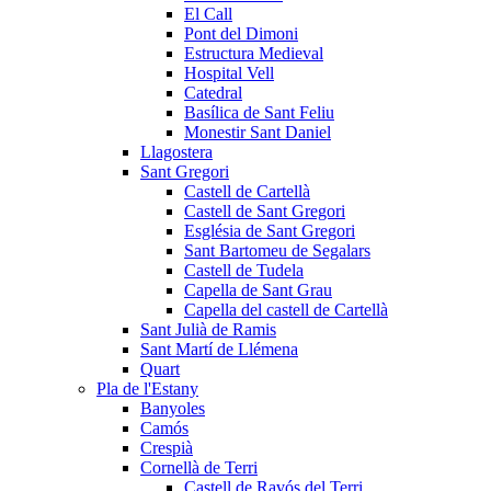
El Call
Pont del Dimoni
Estructura Medieval
Hospital Vell
Catedral
Basílica de Sant Feliu
Monestir Sant Daniel
Llagostera
Sant Gregori
Castell de Cartellà
Castell de Sant Gregori
Església de Sant Gregori
Sant Bartomeu de Segalars
Castell de Tudela
Capella de Sant Grau
Capella del castell de Cartellà
Sant Julià de Ramis
Sant Martí de Llémena
Quart
Pla de l'Estany
Banyoles
Camós
Crespià
Cornellà de Terri
Castell de Ravós del Terri