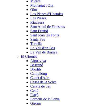
Mieres
Montagut i Oix
Olot
Les Planes d'Hostoles
Les Preses
Riudaura
Sant Aniol de Finestres
Sant Ferriol
Sant Joan les Fonts
Santa Pau
Tortellà
La Vall d'en Bas
La Vall de Bianya
El Gironès
Aiguaviva
Bescanó
Bordils
Campllong
Canet d'Adri
Cassà de la Selva
Cervià de Ter
Celrà
Flaçà
Fornells de la Selva
Girona