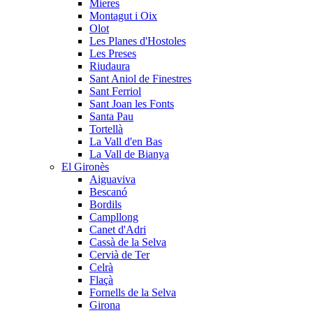
Mieres
Montagut i Oix
Olot
Les Planes d'Hostoles
Les Preses
Riudaura
Sant Aniol de Finestres
Sant Ferriol
Sant Joan les Fonts
Santa Pau
Tortellà
La Vall d'en Bas
La Vall de Bianya
El Gironès
Aiguaviva
Bescanó
Bordils
Campllong
Canet d'Adri
Cassà de la Selva
Cervià de Ter
Celrà
Flaçà
Fornells de la Selva
Girona