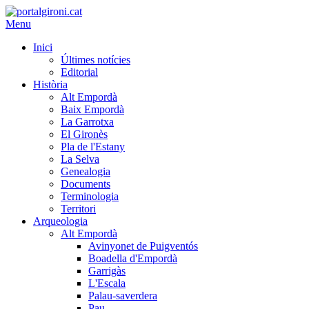
Menu
Inici
Últimes notícies
Editorial
Història
Alt Empordà
Baix Empordà
La Garrotxa
El Gironès
Pla de l'Estany
La Selva
Genealogia
Documents
Terminologia
Territori
Arqueologia
Alt Empordà
Avinyonet de Puigventós
Boadella d'Empordà
Garrigàs
L'Escala
Palau-saverdera
Pau