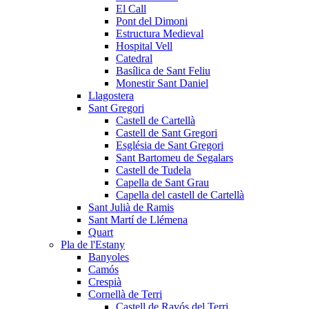
El Call
Pont del Dimoni
Estructura Medieval
Hospital Vell
Catedral
Basílica de Sant Feliu
Monestir Sant Daniel
Llagostera
Sant Gregori
Castell de Cartellà
Castell de Sant Gregori
Església de Sant Gregori
Sant Bartomeu de Segalars
Castell de Tudela
Capella de Sant Grau
Capella del castell de Cartellà
Sant Julià de Ramis
Sant Martí de Llémena
Quart
Pla de l'Estany
Banyoles
Camós
Crespià
Cornellà de Terri
Castell de Ravós del Terri