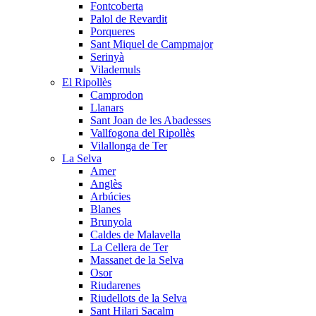
Fontcoberta
Palol de Revardit
Porqueres
Sant Miquel de Campmajor
Serinyà
Vilademuls
El Ripollès
Camprodon
Llanars
Sant Joan de les Abadesses
Vallfogona del Ripollès
Vilallonga de Ter
La Selva
Amer
Anglès
Arbúcies
Blanes
Brunyola
Caldes de Malavella
La Cellera de Ter
Massanet de la Selva
Osor
Riudarenes
Riudellots de la Selva
Sant Hilari Sacalm