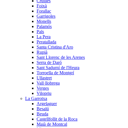
Cruïlles
Foixà
Forallac
Garrigoles
Monells
Palamós
Pals
La Pera
Peratallada
Santa Cristina d'Aro
Rupià
Sant Llorenç de les Arenes
Serra de Daró
Sant Sadurní de l'Heura
Torroella de Montgrí
Ullastret
Vall·llobrega
Verges
Vilopriu
La Garrotxa
Argelaguer
Besalú
Beuda
Castellfollit de la Roca
Maià de Montcal