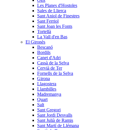
Olot
Les Planes d'Hostoles
Sales de Llierca
Sant Aniol de Finestres
Sant Ferriol
Sant Joan les Fonts
Tortellà
La Vall d'en Bas
El Gironès
Bescanó
Bordils
Canet d'Adri
Cassà de la Selva
Cervià de Ter
Fornells de la Selva
Girona
Llagostera
Llambilles
Madremanya
Quart
Salt
Sant Gregori
Sant Jordi Desvalls
Sant Julià de Ramis
Sant Martí de Llémana