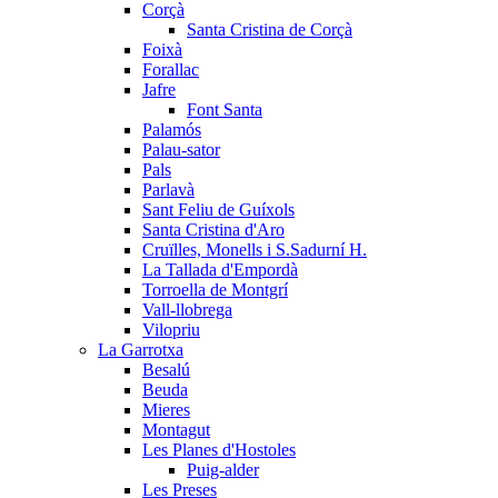
Corçà
Santa Cristina de Corçà
Foixà
Forallac
Jafre
Font Santa
Palamós
Palau-sator
Pals
Parlavà
Sant Feliu de Guíxols
Santa Cristina d'Aro
Cruïlles, Monells i S.Sadurní H.
La Tallada d'Empordà
Torroella de Montgrí
Vall-llobrega
Vilopriu
La Garrotxa
Besalú
Beuda
Mieres
Montagut
Les Planes d'Hostoles
Puig-alder
Les Preses