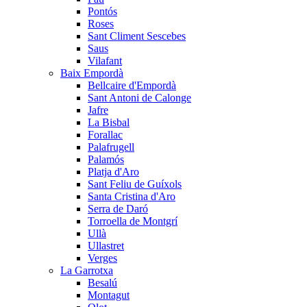
Pontós
Roses
Sant Climent Sescebes
Saus
Vilafant
Baix Empordà
Bellcaire d'Empordà
Sant Antoni de Calonge
Jafre
La Bisbal
Forallac
Palafrugell
Palamós
Platja d'Aro
Sant Feliu de Guíxols
Santa Cristina d'Aro
Serra de Daró
Torroella de Montgrí
Ullà
Ullastret
Verges
La Garrotxa
Besalú
Montagut