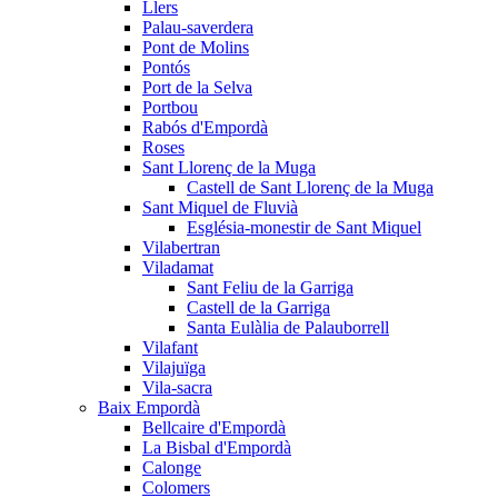
Llers
Palau-saverdera
Pont de Molins
Pontós
Port de la Selva
Portbou
Rabós d'Empordà
Roses
Sant Llorenç de la Muga
Castell de Sant Llorenç de la Muga
Sant Miquel de Fluvià
Església-monestir de Sant Miquel
Vilabertran
Viladamat
Sant Feliu de la Garriga
Castell de la Garriga
Santa Eulàlia de Palauborrell
Vilafant
Vilajuïga
Vila-sacra
Baix Empordà
Bellcaire d'Empordà
La Bisbal d'Empordà
Calonge
Colomers