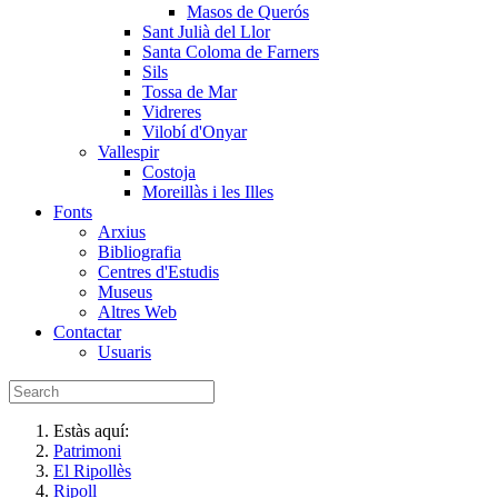
Masos de Querós
Sant Julià del Llor
Santa Coloma de Farners
Sils
Tossa de Mar
Vidreres
Vilobí d'Onyar
Vallespir
Costoja
Moreillàs i les Illes
Fonts
Arxius
Bibliografia
Centres d'Estudis
Museus
Altres Web
Contactar
Usuaris
Estàs aquí:
Patrimoni
El Ripollès
Ripoll