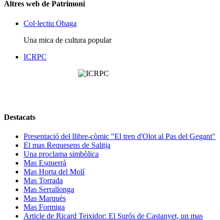
Altres web de Patrimoni
Col·lectiu Obaga
Una mica de cultura popular
ICRPC
Destacats
Presentació del llibre-còmic "El tren d'Olot al Pas del Gegant"
El mas Requesens de Salitja
Una proclama simbòlica
Mas Esquerrà
Mas Horta del Molí
Mas Torrada
Mas Serrallonga
Mas Marquès
Mas Formiga
Article de Ricard Teixidor: El Surós de Castanyet, un mas