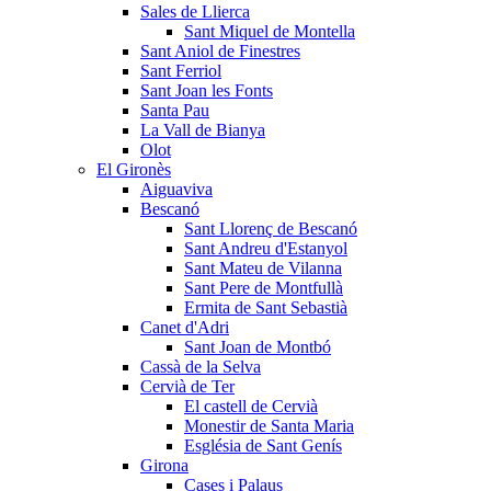
Sales de Llierca
Sant Miquel de Montella
Sant Aniol de Finestres
Sant Ferriol
Sant Joan les Fonts
Santa Pau
La Vall de Bianya
Olot
El Gironès
Aiguaviva
Bescanó
Sant Llorenç de Bescanó
Sant Andreu d'Estanyol
Sant Mateu de Vilanna
Sant Pere de Montfullà
Ermita de Sant Sebastià
Canet d'Adri
Sant Joan de Montbó
Cassà de la Selva
Cervià de Ter
El castell de Cervià
Monestir de Santa Maria
Església de Sant Genís
Girona
Cases i Palaus