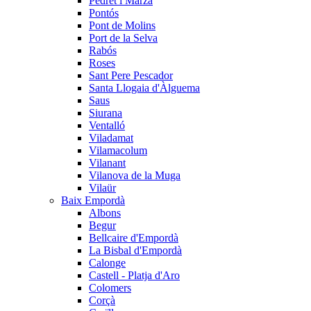
Pedret i Marzà
Pontós
Pont de Molins
Port de la Selva
Rabós
Roses
Sant Pere Pescador
Santa Llogaia d'Àlguema
Saus
Siurana
Ventalló
Viladamat
Vilamacolum
Vilanant
Vilanova de la Muga
Vilaür
Baix Empordà
Albons
Begur
Bellcaire d'Empordà
La Bisbal d'Empordà
Calonge
Castell - Platja d'Aro
Colomers
Corçà