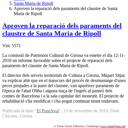
Santa Maria de Ripoll
Aproven la reparació dels paraments del claustre de Santa
Maria de Ripoll
Aproven la reparació dels paraments del
claustre de Santa Maria de Ripoll
Vist: 5571
La comissió de Patrimoni Cultural de Girona va emetre el dia 12-11-
2010 un informe favorable sobre el projecte de reparació dels
paraments del claustre de Santa Maria de Ripoll.
El director dels serveis territorials de Cultura a Girona, Miquel Sitjar,
va explicar ahir que en el transcurs del procés de desmuntatge d'unes
peces penjades a la paret del claustre, van aparèixer paraments de
l'època de l'abat Oliba i alguna traça de l'ingrés al panteó dels
comtes de Barcelona i a la sala capitular del monestir. El projecte de
rehabilitació s'ha modificat i s'ha pogut continuar tirant endavant.
Publicada al diari "
El PuntAvui
", 13 de novembre de 2010, Dani
Chicano, Girona
© Portal Gironí d'Història i Genealogia (
www.portalgironi.cat
)