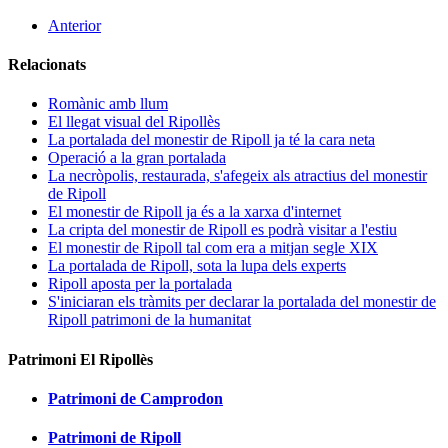
Anterior
Relacionats
Romànic amb llum
El llegat visual del Ripollès
La portalada del monestir de Ripoll ja té la cara neta
Operació a la gran portalada
La necròpolis, restaurada, s'afegeix als atractius del monestir
de Ripoll
El monestir de Ripoll ja és a la xarxa d'internet
La cripta del monestir de Ripoll es podrà visitar a l'estiu
El monestir de Ripoll tal com era a mitjan segle XIX
La portalada de Ripoll, sota la lupa dels experts
Ripoll aposta per la portalada
S'iniciaran els tràmits per declarar la portalada del monestir de
Ripoll patrimoni de la humanitat
Patrimoni El Ripollès
Patrimoni de Camprodon
Patrimoni de Ripoll