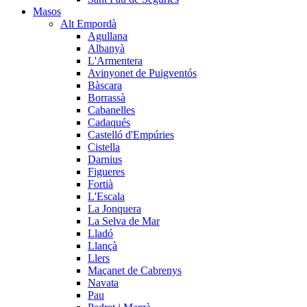
Masos
Alt Empordà
Agullana
Albanyà
L'Armentera
Avinyonet de Puigventós
Bàscara
Borrassà
Cabanelles
Cadaqués
Castelló d'Empúries
Cistella
Darnius
Figueres
Fortià
L'Escala
La Jonquera
La Selva de Mar
Lladó
Llançà
Llers
Maçanet de Cabrenys
Navata
Pau