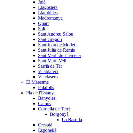
Juià
Llagostera
Llambilles
Madremanya
Quart
Salt
Sant Andreu Salou
Sant Gregori
Sant Joan de Mollet
Sant Julià de Ramis
Sant Martí de Llémena
Sant Martí Vell
Sarrià de Ter
Vilablareix
Viladasens
El Maresme
Palafolls
Pla de l'Estany
Banyoles
Camós
Cornellà de Terri
Borgonyà
La Bastida
Crespià
Esponellà