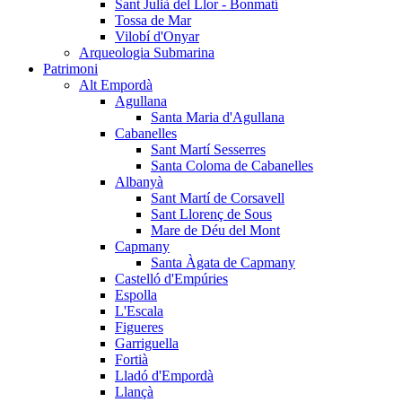
Sant Julià del Llor - Bonmatí
Tossa de Mar
Vilobí d'Onyar
Arqueologia Submarina
Patrimoni
Alt Empordà
Agullana
Santa Maria d'Agullana
Cabanelles
Sant Martí Sesserres
Santa Coloma de Cabanelles
Albanyà
Sant Martí de Corsavell
Sant Llorenç de Sous
Mare de Déu del Mont
Capmany
Santa Àgata de Capmany
Castelló d'Empúries
Espolla
L'Escala
Figueres
Garriguella
Fortià
Lladó d'Empordà
Llançà