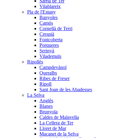
Sarrià de Ter
Vilablareix
Pla de l'Estany
Banyoles
Camós
Cornellà de Terri
Crespià
Fontcoberta
Porqueres
Serinyà
Vilademuls
Ripollès
Campdevànol
Queralbs
Ribes de Freser
Ripoll
Sant Joan de les Abadesses
La Selva
Anglès
Blanes
Brunyola
Caldes de Malavella
La Cellera de Ter
Lloret de Mar
Maçanet de la Selva