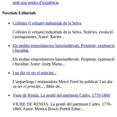
amb nou segles d’existència
Novetats Editorials
Colònies (i veïnats) industrials de la Selva
Colònies (i veïnats) industrials de la Selva. Notícies, evolució
i protagonistes. Autor: Xavier...
Els molins empordanesos baixmedievals. Propietat, explotació
i fiscalitat.
Els molins empordanesos baixmedievals. Propietat, explotació
i fiscalitat. Autor: Josep Maria...
I un dia va ser el principi...
L'arqueòloga i restauradora Mercè Ferré ha publicat '
I un dia
va ser el principi...
', llibre de...
Viure de Renda. La gestió del patrimoni Carles, 1770-1860
VIURE DE RENDA. La gestió del patrimoni Carles, 1770-
1860. Autor: Mònica Bosch Portell Edita:...