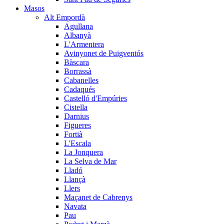
Masos
Alt Empordà
Agullana
Albanyà
L'Armentera
Avinyonet de Puigventós
Bàscara
Borrassà
Cabanelles
Cadaqués
Castelló d'Empúries
Cistella
Darnius
Figueres
Fortià
L'Escala
La Jonquera
La Selva de Mar
Lladó
Llançà
Llers
Maçanet de Cabrenys
Navata
Pau