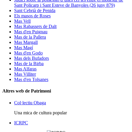
Sant Policarp i Sant Esteve de Banyoles (26 juny 879)
Sant Cebrià de Penida
Els masos de Roses
Mas Vell
Mas Rabassers de Dalt
Mas d'en Puignau
Mas de la Pallera
Mas Margall
Mas Magí
Mas d'en Godo
Mas dels Bufadors
Mas de la Birba
Mas Alfaras
Mas Villiter
Mas d'en Tolsanes
Altres web de Patrimoni
Col·lectiu Obaga
Una mica de cultura popular
ICRPC