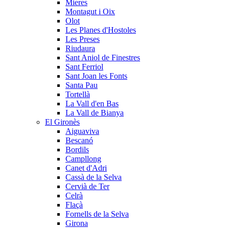
Mieres
Montagut i Oix
Olot
Les Planes d'Hostoles
Les Preses
Riudaura
Sant Aniol de Finestres
Sant Ferriol
Sant Joan les Fonts
Santa Pau
Tortellà
La Vall d'en Bas
La Vall de Bianya
El Gironès
Aiguaviva
Bescanó
Bordils
Campllong
Canet d'Adri
Cassà de la Selva
Cervià de Ter
Celrà
Flaçà
Fornells de la Selva
Girona