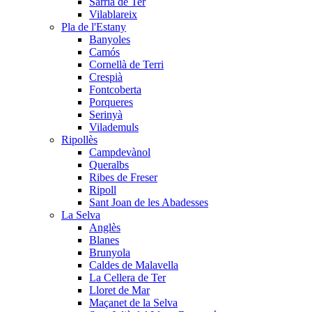
Sarrià de Ter
Vilablareix
Pla de l'Estany
Banyoles
Camós
Cornellà de Terri
Crespià
Fontcoberta
Porqueres
Serinyà
Vilademuls
Ripollès
Campdevànol
Queralbs
Ribes de Freser
Ripoll
Sant Joan de les Abadesses
La Selva
Anglès
Blanes
Brunyola
Caldes de Malavella
La Cellera de Ter
Lloret de Mar
Maçanet de la Selva