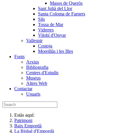
Masos de Querós
Sant Julià del Llor
Santa Coloma de Farners
Sils
Tossa de Mar
Vidreres
Vilobí d'Onyar
Vallespir
Costoja
Moreillàs i les Illes
Fonts
Arxius
Bibliografia
Centres d'Estudis
Museus
Altres Web
Contactar
Usuaris
Estàs aquí:
Patrimoni
Baix Empordà
La Bisbal d'Empordà