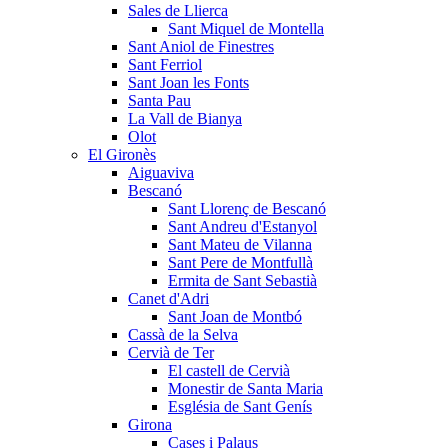
Sales de Llierca
Sant Miquel de Montella
Sant Aniol de Finestres
Sant Ferriol
Sant Joan les Fonts
Santa Pau
La Vall de Bianya
Olot
El Gironès
Aiguaviva
Bescanó
Sant Llorenç de Bescanó
Sant Andreu d'Estanyol
Sant Mateu de Vilanna
Sant Pere de Montfullà
Ermita de Sant Sebastià
Canet d'Adri
Sant Joan de Montbó
Cassà de la Selva
Cervià de Ter
El castell de Cervià
Monestir de Santa Maria
Església de Sant Genís
Girona
Cases i Palaus