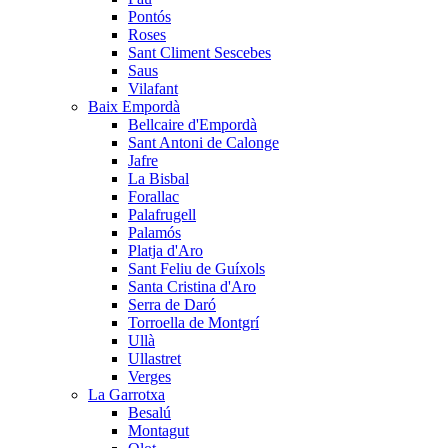
Pontós
Roses
Sant Climent Sescebes
Saus
Vilafant
Baix Empordà
Bellcaire d'Empordà
Sant Antoni de Calonge
Jafre
La Bisbal
Forallac
Palafrugell
Palamós
Platja d'Aro
Sant Feliu de Guíxols
Santa Cristina d'Aro
Serra de Daró
Torroella de Montgrí
Ullà
Ullastret
Verges
La Garrotxa
Besalú
Montagut