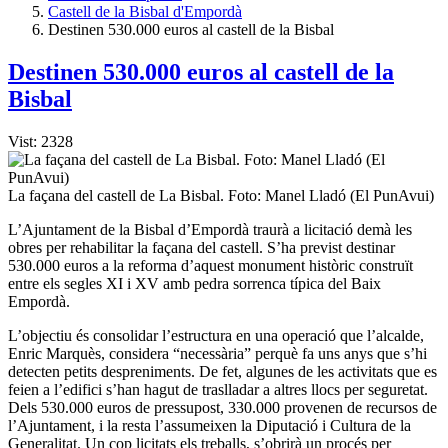
Castell de la Bisbal d'Empordà
Destinen 530.000 euros al castell de la Bisbal
Destinen 530.000 euros al castell de la
Bisbal
Vist: 2328
La façana del castell de La Bisbal. Foto: Manel Lladó (El PunAvui)
L’Ajuntament de la Bisbal d’Empordà traurà a licitació demà les
obres per rehabilitar la façana del castell. S’ha previst destinar
530.000 euros a la reforma d’aquest monument històric construït
entre els segles XI i XV amb pedra sorrenca típica del Baix
Empordà.
L’objectiu és consolidar l’estructura en una operació que l’alcalde,
Enric Marquès, considera “necessària” perquè fa uns anys que s’hi
detecten petits despreniments. De fet, algunes de les activitats que es
feien a l’edifici s’han hagut de traslladar a altres llocs per seguretat.
Dels 530.000 euros de pressupost, 330.000 provenen de recursos de
l’Ajuntament, i la resta l’assumeixen la Diputació i Cultura de la
Generalitat. Un cop licitats els treballs, s’obrirà un procés per