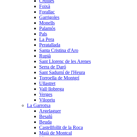
Cruïlles
Foixà
Forallac
Garrigoles
Monells
Palamós
Pals
La Pera
Peratallada
Santa Cristina d'Aro
Rupià
Sant Llorenç de les Arenes
Serra de Daró
Sant Sadurní de l'Heura
Torroella de Montgrí
Ullastret
Vall·llobrega
Verges
Vilopriu
La Garrotxa
Argelaguer
Besalú
Beuda
Castellfollit de la Roca
Maià de Montcal