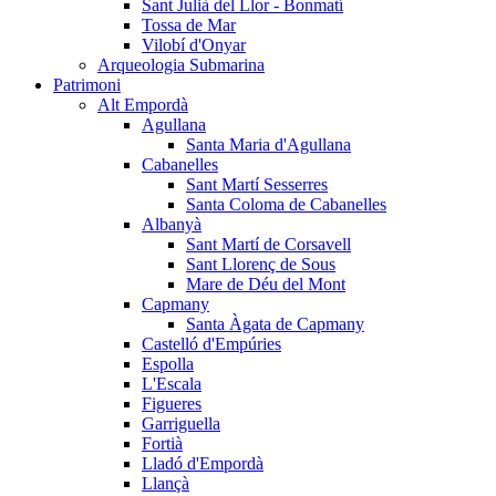
Sant Julià del Llor - Bonmatí
Tossa de Mar
Vilobí d'Onyar
Arqueologia Submarina
Patrimoni
Alt Empordà
Agullana
Santa Maria d'Agullana
Cabanelles
Sant Martí Sesserres
Santa Coloma de Cabanelles
Albanyà
Sant Martí de Corsavell
Sant Llorenç de Sous
Mare de Déu del Mont
Capmany
Santa Àgata de Capmany
Castelló d'Empúries
Espolla
L'Escala
Figueres
Garriguella
Fortià
Lladó d'Empordà
Llançà