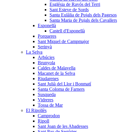
Església de Ravós del Terri
Sant Esteve de Sords
Santa Eulàlia de Pujals dels Pagesos
Santa Maria de Pujals dels Cavallers
Esponellà
Castell d'Esponellà
Porqueres
Sant Miquel de Campmajor
Serinyà
La Selva
Arbúcies
Brunyola
Caldes de Malavella
Maçanet de la Selva
Riudarenes
Sant Julià del Llor i Bonmatí
Santa Coloma de Farners
Susqueda
Vidreres
Tossa de Mar
El Ripollès
Camprodon
Ripoll
Sant Joan de les Abadesses
Sant Pau de Segúries