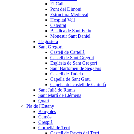
El Call
Pont del Dimoni
Estructura Medieval
Hospital Vell
Catedral
Basílica de Sant Feliu
Monestir Sant Daniel
Llagostera
Sant Gregori
Castell de Cartellà
Castell de Sant Gregori
Església de Sant Gregori
Sant Bartomeu de Segalars
Castell de Tudela
Capella de Sant Grau
Capella del castell de Cartellà
Sant Julià de Ramis
Sant Martí de Llémena
Quart
Pla de l'Estany
Banyoles
Camós
Crespià
Cornellà de Terri
Castell de Ravós del Terri