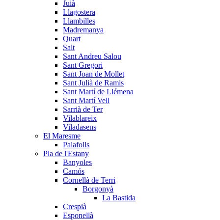
Juià
Llagostera
Llambilles
Madremanya
Quart
Salt
Sant Andreu Salou
Sant Gregori
Sant Joan de Mollet
Sant Julià de Ramis
Sant Martí de Llémena
Sant Martí Vell
Sarrià de Ter
Vilablareix
Viladasens
El Maresme
Palafolls
Pla de l'Estany
Banyoles
Camós
Cornellà de Terri
Borgonyà
La Bastida
Crespià
Esponellà