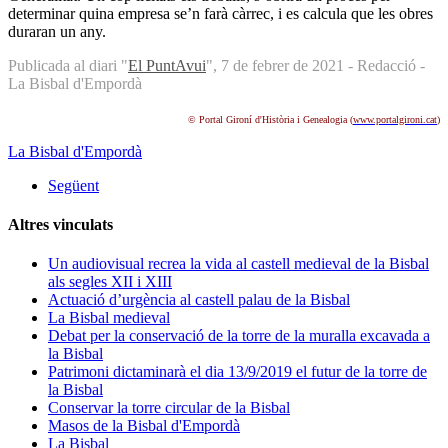
determinar quina empresa se’n farà càrrec, i es calcula que les obres
duraran un any.
Publicada al diari "
El PuntAvui
", 7 de febrer de 2021 - Redacció -
La Bisbal d'Empordà
© Portal Gironí d'Història i Genealogia (
www.portalgironi.cat
)
La Bisbal d'Empordà
Següent
Altres vinculats
Un audiovisual recrea la vida al castell medieval de la Bisbal
als segles XII i XIII
Actuació d’urgència al castell palau de la Bisbal
La Bisbal medieval
Debat per la conservació de la torre de la muralla excavada a
la Bisbal
Patrimoni dictaminarà el dia 13/9/2019 el futur de la torre de
la Bisbal
Conservar la torre circular de la Bisbal
Masos de la Bisbal d'Empordà
La Bisbal