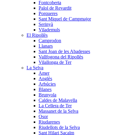
Fontcoberta
Palol de Revardit
Porqueres
Sant Miquel de Campmajor
Serinyà
Vilademuls
El Ripollès
Camprodon
Llanars
Sant Joan de les Abadesses
Vallfogona del Ripollès
Vilallonga de Ter
La Selva
Amer
Anglès
Arbúcies
Blanes
Brunyola
Caldes de Malavella
La Cellera de Ter
Massanet de la Selva
Osor
Riudarenes
Riudellots de la Selva
Sant Hilari Sacalm