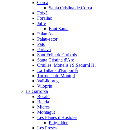
Corçà
Santa Cristina de Corçà
Foixà
Forallac
Jafre
Font Santa
Palamós
Palau-sator
Pals
Parlavà
Sant Feliu de Guíxols
Santa Cristina d'Aro
Cruïlles, Monells i S.Sadurní H.
La Tallada d'Empordà
Torroella de Montgrí
Vall-llobrega
Vilopriu
La Garrotxa
Besalú
Beuda
Mieres
Montagut
Les Planes d'Hostoles
Puig-alder
Les Preses