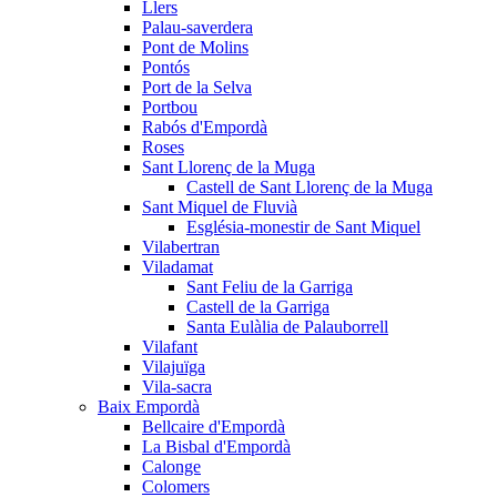
Llers
Palau-saverdera
Pont de Molins
Pontós
Port de la Selva
Portbou
Rabós d'Empordà
Roses
Sant Llorenç de la Muga
Castell de Sant Llorenç de la Muga
Sant Miquel de Fluvià
Església-monestir de Sant Miquel
Vilabertran
Viladamat
Sant Feliu de la Garriga
Castell de la Garriga
Santa Eulàlia de Palauborrell
Vilafant
Vilajuïga
Vila-sacra
Baix Empordà
Bellcaire d'Empordà
La Bisbal d'Empordà
Calonge
Colomers