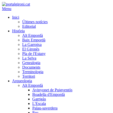
Menu
Inici
Últimes notícies
Editorial
Història
Alt Empordà
Baix Empordà
La Garrotxa
El Gironès
Pla de l'Estany
La Selva
Genealogia
Documents
Terminologia
Territori
Arqueologia
Alt Empordà
Avinyonet de Puigventós
Boadella d'Empordà
Garrigàs
L'Escala
Palau-saverdera
Pau