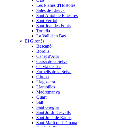
Olot
Les Planes d'Hostoles
Sales de Llierca
Sant Aniol de Finestres
Sant Ferriol
Sant Joan les Fonts
Tortellà
La Vall d'en Bas
El Gironès
Bescanó
Bordils
Canet d'Adri
Cassà de la Selva
Cervià de Ter
Fornells de la Selva
Girona
Llagostera
Llambilles
Madremanya
Quart
Salt
Sant Gregori
Sant Jordi Desvalls
Sant Julià de Ramis
Sant Martí de Llémana