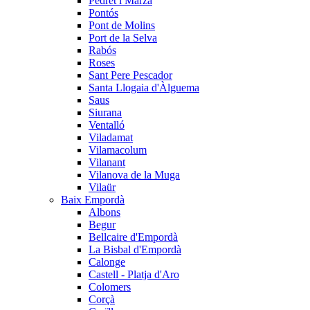
Pedret i Marzà
Pontós
Pont de Molins
Port de la Selva
Rabós
Roses
Sant Pere Pescador
Santa Llogaia d'Àlguema
Saus
Siurana
Ventalló
Viladamat
Vilamacolum
Vilanant
Vilanova de la Muga
Vilaür
Baix Empordà
Albons
Begur
Bellcaire d'Empordà
La Bisbal d'Empordà
Calonge
Castell - Platja d'Aro
Colomers
Corçà