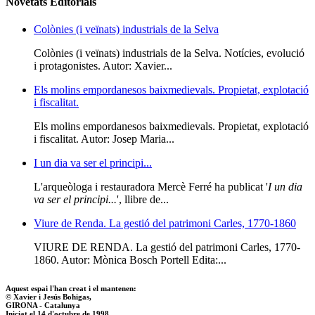
Novetats Editorials
Colònies (i veïnats) industrials de la Selva
Colònies (i veïnats) industrials de la Selva. Notícies, evolució
i protagonistes. Autor: Xavier...
Els molins empordanesos baixmedievals. Propietat, explotació
i fiscalitat.
Els molins empordanesos baixmedievals. Propietat, explotació
i fiscalitat. Autor: Josep Maria...
I un dia va ser el principi...
L'arqueòloga i restauradora Mercè Ferré ha publicat '
I un dia
va ser el principi...
', llibre de...
Viure de Renda. La gestió del patrimoni Carles, 1770-1860
VIURE DE RENDA. La gestió del patrimoni Carles, 1770-
1860. Autor: Mònica Bosch Portell Edita:...
Aquest espai l'han creat i el mantenen:
© Xavier i Jesús Bohigas,
GIRONA - Catalunya
Iniciat el 14 d'octubre de 1998