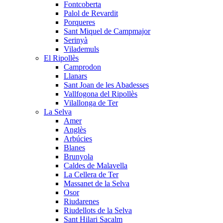
Fontcoberta
Palol de Revardit
Porqueres
Sant Miquel de Campmajor
Serinyà
Vilademuls
El Ripollès
Camprodon
Llanars
Sant Joan de les Abadesses
Vallfogona del Ripollès
Vilallonga de Ter
La Selva
Amer
Anglès
Arbúcies
Blanes
Brunyola
Caldes de Malavella
La Cellera de Ter
Massanet de la Selva
Osor
Riudarenes
Riudellots de la Selva
Sant Hilari Sacalm