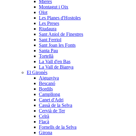
Mieres
Montagut i Oix
Olot
Les Planes d'Hostoles
Les Preses
Riudaura
Sant Aniol de Finestres
Sant Ferriol
Sant Joan les Fonts
Santa Pau
Tortellà
La Vall d'en Bas
La Vall de Bianya
El Gironès
Aiguaviva
Bescanó
Bordils
Campllong
Canet d'Adri
Cassà de la Selva
Cervià de Ter
Celrà
Flaçà
Fornells de la Selva
Girona