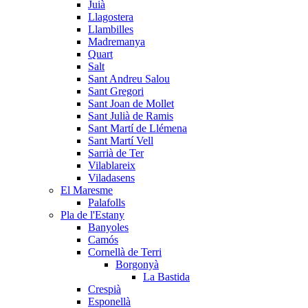
Juià
Llagostera
Llambilles
Madremanya
Quart
Salt
Sant Andreu Salou
Sant Gregori
Sant Joan de Mollet
Sant Julià de Ramis
Sant Martí de Llémena
Sant Martí Vell
Sarrià de Ter
Vilablareix
Viladasens
El Maresme
Palafolls
Pla de l'Estany
Banyoles
Camós
Cornellà de Terri
Borgonyà
La Bastida
Crespià
Esponellà