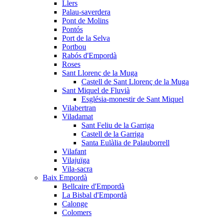
Llers
Palau-saverdera
Pont de Molins
Pontós
Port de la Selva
Portbou
Rabós d'Empordà
Roses
Sant Llorenç de la Muga
Castell de Sant Llorenç de la Muga
Sant Miquel de Fluvià
Església-monestir de Sant Miquel
Vilabertran
Viladamat
Sant Feliu de la Garriga
Castell de la Garriga
Santa Eulàlia de Palauborrell
Vilafant
Vilajuïga
Vila-sacra
Baix Empordà
Bellcaire d'Empordà
La Bisbal d'Empordà
Calonge
Colomers