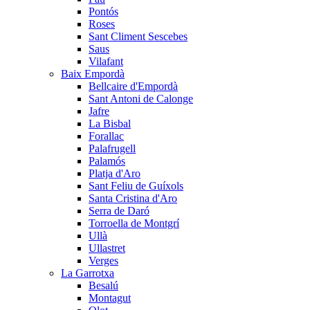
Pontós
Roses
Sant Climent Sescebes
Saus
Vilafant
Baix Empordà
Bellcaire d'Empordà
Sant Antoni de Calonge
Jafre
La Bisbal
Forallac
Palafrugell
Palamós
Platja d'Aro
Sant Feliu de Guíxols
Santa Cristina d'Aro
Serra de Daró
Torroella de Montgrí
Ullà
Ullastret
Verges
La Garrotxa
Besalú
Montagut