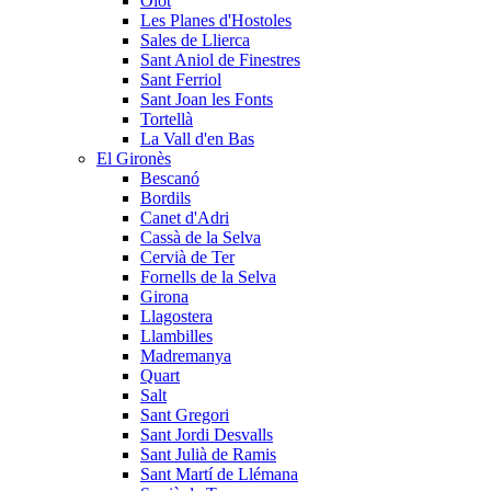
Olot
Les Planes d'Hostoles
Sales de Llierca
Sant Aniol de Finestres
Sant Ferriol
Sant Joan les Fonts
Tortellà
La Vall d'en Bas
El Gironès
Bescanó
Bordils
Canet d'Adri
Cassà de la Selva
Cervià de Ter
Fornells de la Selva
Girona
Llagostera
Llambilles
Madremanya
Quart
Salt
Sant Gregori
Sant Jordi Desvalls
Sant Julià de Ramis
Sant Martí de Llémana