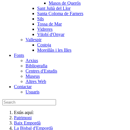
Masos de Querós
Sant Julià del Llor
Santa Coloma de Farners
Sils
Tossa de Mar
Vidreres
Vilobí d'Onyar
Vallespir
Costoja
Moreillàs i les Illes
Fonts
Arxius
Bibliografia
Centres d'Estudis
Museus
Altres Web
Contactar
Usuaris
Estàs aquí:
Patrimoni
Baix Empordà
La Bisbal d'Empordà