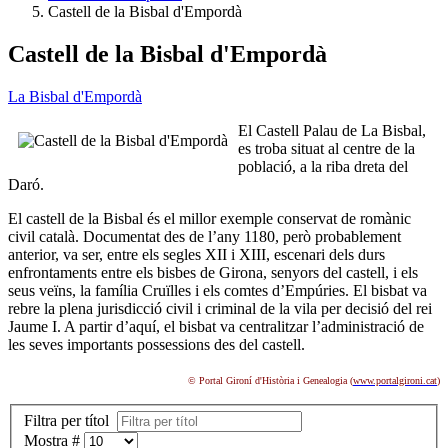
Castell de la Bisbal d'Empordà
Castell de la Bisbal d'Empordà
La Bisbal d'Empordà
El Castell Palau de La Bisbal,
es troba situat al centre de la
població, a la riba dreta del
Daró.
El castell de la Bisbal és el millor exemple conservat de romànic
civil català. Documentat des de l’any 1180, però probablement
anterior, va ser, entre els segles XII i XIII, escenari dels durs
enfrontaments entre els bisbes de Girona, senyors del castell, i els
seus veïns, la família Cruïlles i els comtes d’Empúries. El bisbat va
rebre la plena jurisdicció civil i criminal de la vila per decisió del rei
Jaume I. A partir d’aquí, el bisbat va centralitzar l’administració de
les seves importants possessions des del castell.
© Portal Gironí d'Història i Genealogia (
www.portalgironi.cat
)
Filtra per títol
Mostra #