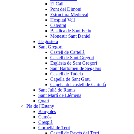
El Call
Pont del Dimoni
Estructura Medieval
Hospital Vell
Catedral
Basílica de Sant Feliu
Monestir Sant Daniel
Llagostera
Sant Gregori
Castell de Cartellà
Castell de Sant Gregori
Església de Sant Gregori
Sant Bartomeu de Segalars
Castell de Tudela
Capella de Sant Grau
Capella del castell de Cartellà
Sant Julià de Ramis
Sant Martí de Llémena
Quart
Pla de l'Estany
Banyoles
Camós
Crespià
Cornellà de Terri
Castell de Ravós del Terri