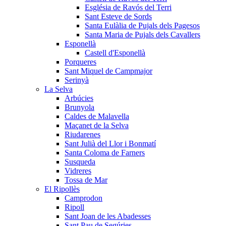
Església de Ravós del Terri
Sant Esteve de Sords
Santa Eulàlia de Pujals dels Pagesos
Santa Maria de Pujals dels Cavallers
Esponellà
Castell d'Esponellà
Porqueres
Sant Miquel de Campmajor
Serinyà
La Selva
Arbúcies
Brunyola
Caldes de Malavella
Maçanet de la Selva
Riudarenes
Sant Julià del Llor i Bonmatí
Santa Coloma de Farners
Susqueda
Vidreres
Tossa de Mar
El Ripollès
Camprodon
Ripoll
Sant Joan de les Abadesses
Sant Pau de Segúries