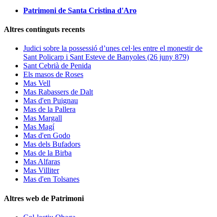
Patrimoni de Santa Cristina d'Aro
Altres continguts recents
Judici sobre la possessió d’unes cel·les entre el monestir de
Sant Policarp i Sant Esteve de Banyoles (26 juny 879)
Sant Cebrià de Penida
Els masos de Roses
Mas Vell
Mas Rabassers de Dalt
Mas d'en Puignau
Mas de la Pallera
Mas Margall
Mas Magí
Mas d'en Godo
Mas dels Bufadors
Mas de la Birba
Mas Alfaras
Mas Villiter
Mas d'en Tolsanes
Altres web de Patrimoni