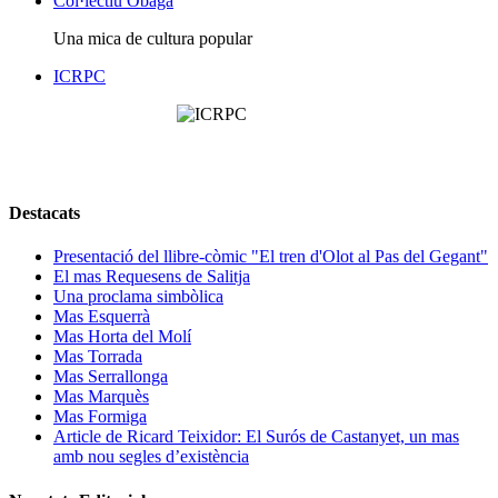
Col·lectiu Obaga
Una mica de cultura popular
ICRPC
Destacats
Presentació del llibre-còmic "El tren d'Olot al Pas del Gegant"
El mas Requesens de Salitja
Una proclama simbòlica
Mas Esquerrà
Mas Horta del Molí
Mas Torrada
Mas Serrallonga
Mas Marquès
Mas Formiga
Article de Ricard Teixidor: El Surós de Castanyet, un mas
amb nou segles d’existència