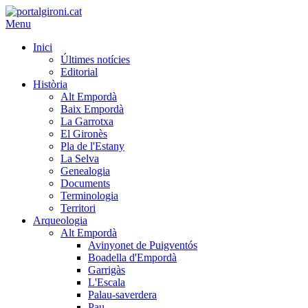
Menu
Inici
Últimes notícies
Editorial
Història
Alt Empordà
Baix Empordà
La Garrotxa
El Gironès
Pla de l'Estany
La Selva
Genealogia
Documents
Terminologia
Territori
Arqueologia
Alt Empordà
Avinyonet de Puigventós
Boadella d'Empordà
Garrigàs
L'Escala
Palau-saverdera
Pau