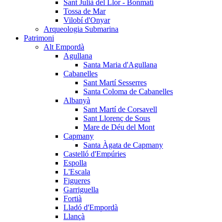
Sant Julià del Llor - Bonmatí
Tossa de Mar
Vilobí d'Onyar
Arqueologia Submarina
Patrimoni
Alt Empordà
Agullana
Santa Maria d'Agullana
Cabanelles
Sant Martí Sesserres
Santa Coloma de Cabanelles
Albanyà
Sant Martí de Corsavell
Sant Llorenç de Sous
Mare de Déu del Mont
Capmany
Santa Àgata de Capmany
Castelló d'Empúries
Espolla
L'Escala
Figueres
Garriguella
Fortià
Lladó d'Empordà
Llançà