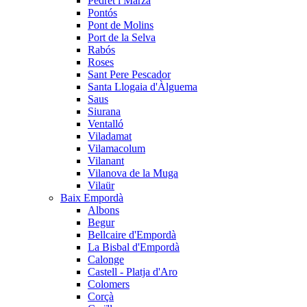
Pedret i Marzà
Pontós
Pont de Molins
Port de la Selva
Rabós
Roses
Sant Pere Pescador
Santa Llogaia d'Àlguema
Saus
Siurana
Ventalló
Viladamat
Vilamacolum
Vilanant
Vilanova de la Muga
Vilaür
Baix Empordà
Albons
Begur
Bellcaire d'Empordà
La Bisbal d'Empordà
Calonge
Castell - Platja d'Aro
Colomers
Corçà