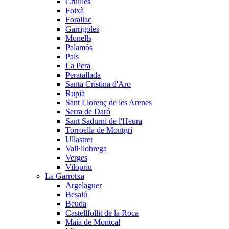
Cruïlles
Foixà
Forallac
Garrigoles
Monells
Palamós
Pals
La Pera
Peratallada
Santa Cristina d'Aro
Rupià
Sant Llorenç de les Arenes
Serra de Daró
Sant Sadurní de l'Heura
Torroella de Montgrí
Ullastret
Vall·llobrega
Verges
Vilopriu
La Garrotxa
Argelaguer
Besalú
Beuda
Castellfollit de la Roca
Maià de Montcal