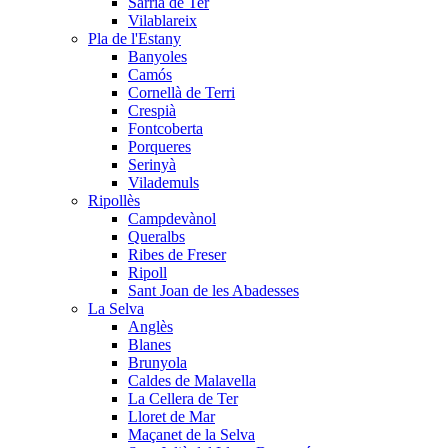
Sarrià de Ter
Vilablareix
Pla de l'Estany
Banyoles
Camós
Cornellà de Terri
Crespià
Fontcoberta
Porqueres
Serinyà
Vilademuls
Ripollès
Campdevànol
Queralbs
Ribes de Freser
Ripoll
Sant Joan de les Abadesses
La Selva
Anglès
Blanes
Brunyola
Caldes de Malavella
La Cellera de Ter
Lloret de Mar
Maçanet de la Selva