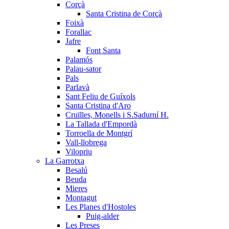
Corçà
Santa Cristina de Corçà
Foixà
Forallac
Jafre
Font Santa
Palamós
Palau-sator
Pals
Parlavà
Sant Feliu de Guíxols
Santa Cristina d'Aro
Cruïlles, Monells i S.Sadurní H.
La Tallada d'Empordà
Torroella de Montgrí
Vall-llobrega
Vilopriu
La Garrotxa
Besalú
Beuda
Mieres
Montagut
Les Planes d'Hostoles
Puig-alder
Les Preses