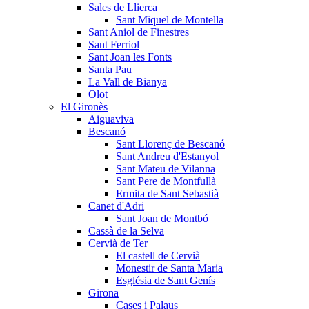
Sales de Llierca
Sant Miquel de Montella
Sant Aniol de Finestres
Sant Ferriol
Sant Joan les Fonts
Santa Pau
La Vall de Bianya
Olot
El Gironès
Aiguaviva
Bescanó
Sant Llorenç de Bescanó
Sant Andreu d'Estanyol
Sant Mateu de Vilanna
Sant Pere de Montfullà
Ermita de Sant Sebastià
Canet d'Adri
Sant Joan de Montbó
Cassà de la Selva
Cervià de Ter
El castell de Cervià
Monestir de Santa Maria
Església de Sant Genís
Girona
Cases i Palaus