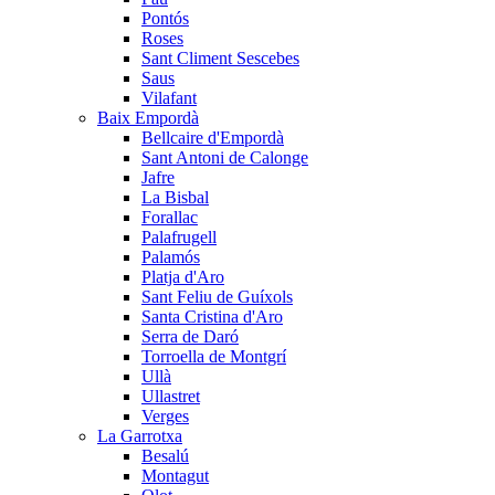
Pontós
Roses
Sant Climent Sescebes
Saus
Vilafant
Baix Empordà
Bellcaire d'Empordà
Sant Antoni de Calonge
Jafre
La Bisbal
Forallac
Palafrugell
Palamós
Platja d'Aro
Sant Feliu de Guíxols
Santa Cristina d'Aro
Serra de Daró
Torroella de Montgrí
Ullà
Ullastret
Verges
La Garrotxa
Besalú
Montagut