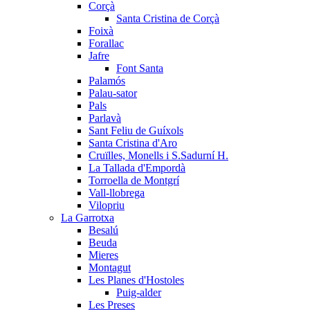
Corçà
Santa Cristina de Corçà
Foixà
Forallac
Jafre
Font Santa
Palamós
Palau-sator
Pals
Parlavà
Sant Feliu de Guíxols
Santa Cristina d'Aro
Cruïlles, Monells i S.Sadurní H.
La Tallada d'Empordà
Torroella de Montgrí
Vall-llobrega
Vilopriu
La Garrotxa
Besalú
Beuda
Mieres
Montagut
Les Planes d'Hostoles
Puig-alder
Les Preses