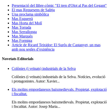
Presentació del llibre-còmic "El tren d'Olot al Pas del Gegant"
El mas Requesens de Salitja
Una proclama simbòlica
Mas Esquerrà
Mas Horta del Molí
Mas Torrada
Mas Serrallonga
Mas Marquès
Mas Formiga
Article de Ricard Teixidor: El Surós de Castanyet, un mas
amb nou segles d’existència
Novetats Editorials
Colònies (i veïnats) industrials de la Selva
Colònies (i veïnats) industrials de la Selva. Notícies, evolució
i protagonistes. Autor: Xavier...
Els molins empordanesos baixmedievals. Propietat, explotació
i fiscalitat.
Els molins empordanesos baixmedievals. Propietat, explotació
i fiscalitat. Autor: Josep Maria...