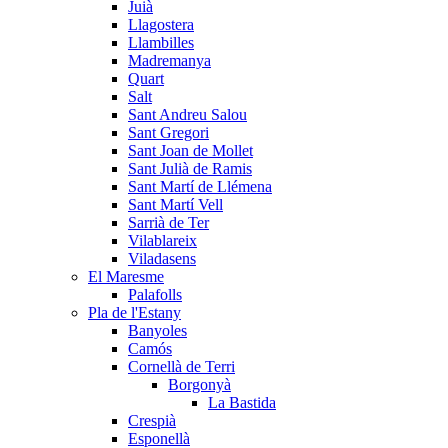
Juià
Llagostera
Llambilles
Madremanya
Quart
Salt
Sant Andreu Salou
Sant Gregori
Sant Joan de Mollet
Sant Julià de Ramis
Sant Martí de Llémena
Sant Martí Vell
Sarrià de Ter
Vilablareix
Viladasens
El Maresme
Palafolls
Pla de l'Estany
Banyoles
Camós
Cornellà de Terri
Borgonyà
La Bastida
Crespià
Esponellà