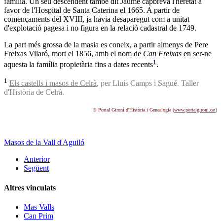
família. Un seu descendent també dit Jaume capbrevà l'heretat a
favor de l'Hospital de Santa Caterina el 1665. A partir de
començaments del XVIII, ja havia desaparegut com a unitat
d'explotació pagesa i no figura en la relació cadastral de 1749.
La part més grossa de la masia es coneix, a partir almenys de Pere
Freixas Vilaró, mort el 1856, amb el nom de
Can Freixas
en ser-ne
1
aquesta la família propietària fins a dates recents
.
1
Els castells i masos de Celrà
, per Lluís Camps i Sagué. Taller
d'Història de Celrà.
© Portal Gironí d'Història i Genealogia (
www.portalgironi.cat
)
Masos de la Vall d'Aguiló
Anterior
Següent
Altres vinculats
Mas Valls
Can Prim