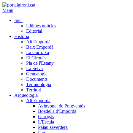
Menu
Inici
Últimes notícies
Editorial
Història
Alt Empordà
Baix Empordà
La Garrotxa
El Gironès
Pla de l'Estany
La Selva
Genealogia
Documents
Terminologia
Territori
Arqueologia
Alt Empordà
Avinyonet de Puigventós
Boadella d'Empordà
Garrigàs
L'Escala
Palau-saverdera
Pau