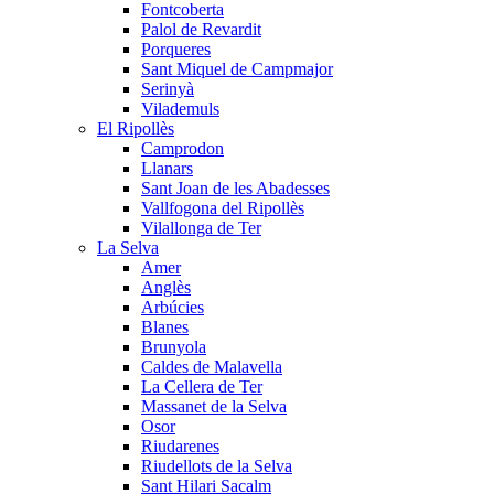
Fontcoberta
Palol de Revardit
Porqueres
Sant Miquel de Campmajor
Serinyà
Vilademuls
El Ripollès
Camprodon
Llanars
Sant Joan de les Abadesses
Vallfogona del Ripollès
Vilallonga de Ter
La Selva
Amer
Anglès
Arbúcies
Blanes
Brunyola
Caldes de Malavella
La Cellera de Ter
Massanet de la Selva
Osor
Riudarenes
Riudellots de la Selva
Sant Hilari Sacalm