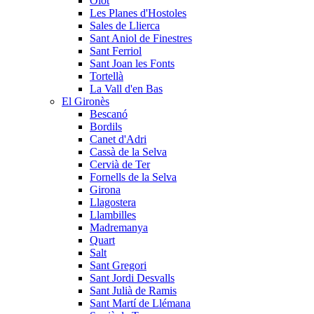
Olot
Les Planes d'Hostoles
Sales de Llierca
Sant Aniol de Finestres
Sant Ferriol
Sant Joan les Fonts
Tortellà
La Vall d'en Bas
El Gironès
Bescanó
Bordils
Canet d'Adri
Cassà de la Selva
Cervià de Ter
Fornells de la Selva
Girona
Llagostera
Llambilles
Madremanya
Quart
Salt
Sant Gregori
Sant Jordi Desvalls
Sant Julià de Ramis
Sant Martí de Llémana