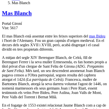
Mas Blanch
Mas Blanch
Portal Gironí
Vist: 5617
El mas Blanch està assentat entre les feixes superiors del
mas Bideu
i l'hort de l'Alemany. Fou un gran capmàs d'origen medieval. En el
decurs dels segles XVII i XVIII, però, acabà disgregat i el casal
dividit en tres propietats diferents.
A mitjan del segle XIV Berenguer Blanch, de Celrà, fill de
Berenguer Ferrer i la seva muller Ermessenda, es fan homes propis a
títol privat d'un clergue de Sant Feliu de Girona
(ADG. Pergamins
de Sant Feliu)
. Més tard, un seu descendent anomenat Joan Blanch
pagava censos a l'Obra parroquial, segons resulta del capbreu
atorgat el 1424
(La parròquia de Celrà)
. Francesca, muller de
Bartomeu Blanch, atorgà la seva darrera voluntat l'agost de 1446, on
nomenà marmessors els seus germans Joan i Pere Riart, essent
testimonis els veïns Pere Bideu, Pere Aulina, Joan Valls de Mont,
Pere Valls del Torrent i Bernat Milà.
En el fogatge de 1553 existei relacionat Jaume Blanch com a cap de