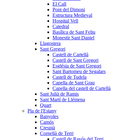
El Call
Pont del Dimoni
Estructura Medieval
Hospital Vell
Catedral
Basílica de Sant Feliu
Monestir Sant Daniel
Llagostera
Sant Gregori
Castell de Cartellà
Castell de Sant Gregori
Església de Sant Gregori
Sant Bartomeu de Segalars
Castell de Tudela
Capella de Sant Grau
Capella del castell de Cartellà
Sant Julià de Ramis
Sant Martí de Llémena
Quart
Pla de l'Estany
Banyoles
Camós
Crespià
Cornellà de Terri
Castell de Ravós del Terri