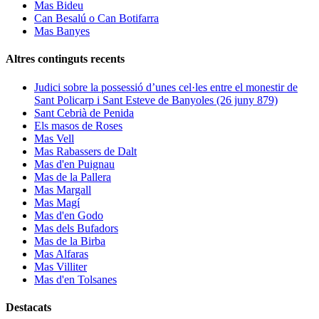
Mas Bideu
Can Besalú o Can Botifarra
Mas Banyes
Altres continguts recents
Judici sobre la possessió d’unes cel·les entre el monestir de
Sant Policarp i Sant Esteve de Banyoles (26 juny 879)
Sant Cebrià de Penida
Els masos de Roses
Mas Vell
Mas Rabassers de Dalt
Mas d'en Puignau
Mas de la Pallera
Mas Margall
Mas Magí
Mas d'en Godo
Mas dels Bufadors
Mas de la Birba
Mas Alfaras
Mas Villiter
Mas d'en Tolsanes
Destacats