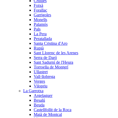
Cruïlles
Foixà
Forallac
Garrigoles
Monells
Palamós
Pals
La Pera
Peratallada
Santa Cristina d'Aro
Rupià
Sant Llorenç de les Arenes
Serra de Daró
Sant Sadurní de l'Heura
Torroella de Montgrí
Ullastret
Vall·llobrega
Verges
Vilopriu
La Garrotxa
Argelaguer
Besalú
Beuda
Castellfollit de la Roca
Maià de Montcal