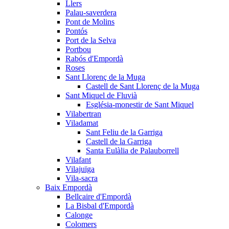
Llers
Palau-saverdera
Pont de Molins
Pontós
Port de la Selva
Portbou
Rabós d'Empordà
Roses
Sant Llorenç de la Muga
Castell de Sant Llorenç de la Muga
Sant Miquel de Fluvià
Església-monestir de Sant Miquel
Vilabertran
Viladamat
Sant Feliu de la Garriga
Castell de la Garriga
Santa Eulàlia de Palauborrell
Vilafant
Vilajuïga
Vila-sacra
Baix Empordà
Bellcaire d'Empordà
La Bisbal d'Empordà
Calonge
Colomers