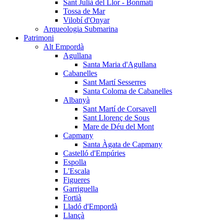
Sant Julià del Llor - Bonmatí
Tossa de Mar
Vilobí d'Onyar
Arqueologia Submarina
Patrimoni
Alt Empordà
Agullana
Santa Maria d'Agullana
Cabanelles
Sant Martí Sesserres
Santa Coloma de Cabanelles
Albanyà
Sant Martí de Corsavell
Sant Llorenç de Sous
Mare de Déu del Mont
Capmany
Santa Àgata de Capmany
Castelló d'Empúries
Espolla
L'Escala
Figueres
Garriguella
Fortià
Lladó d'Empordà
Llançà