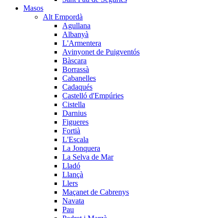
Masos
Alt Empordà
Agullana
Albanyà
L'Armentera
Avinyonet de Puigventós
Bàscara
Borrassà
Cabanelles
Cadaqués
Castelló d'Empúries
Cistella
Darnius
Figueres
Fortià
L'Escala
La Jonquera
La Selva de Mar
Lladó
Llançà
Llers
Maçanet de Cabrenys
Navata
Pau