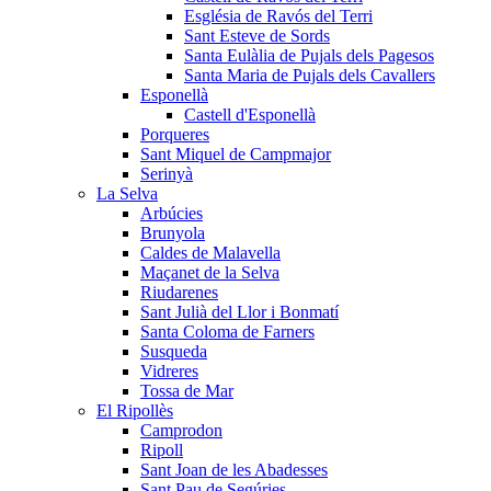
Església de Ravós del Terri
Sant Esteve de Sords
Santa Eulàlia de Pujals dels Pagesos
Santa Maria de Pujals dels Cavallers
Esponellà
Castell d'Esponellà
Porqueres
Sant Miquel de Campmajor
Serinyà
La Selva
Arbúcies
Brunyola
Caldes de Malavella
Maçanet de la Selva
Riudarenes
Sant Julià del Llor i Bonmatí
Santa Coloma de Farners
Susqueda
Vidreres
Tossa de Mar
El Ripollès
Camprodon
Ripoll
Sant Joan de les Abadesses
Sant Pau de Segúries