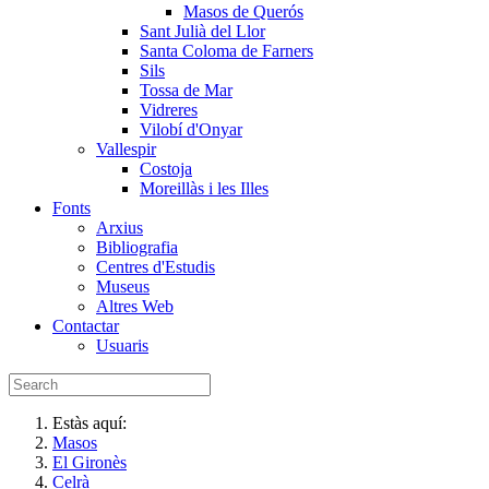
Masos de Querós
Sant Julià del Llor
Santa Coloma de Farners
Sils
Tossa de Mar
Vidreres
Vilobí d'Onyar
Vallespir
Costoja
Moreillàs i les Illes
Fonts
Arxius
Bibliografia
Centres d'Estudis
Museus
Altres Web
Contactar
Usuaris
Estàs aquí:
Masos
El Gironès
Celrà