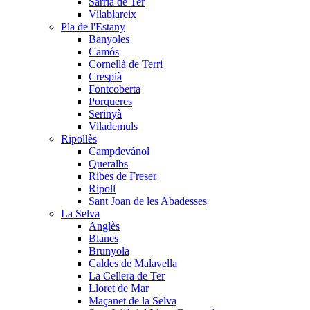
Sarrià de Ter
Vilablareix
Pla de l'Estany
Banyoles
Camós
Cornellà de Terri
Crespià
Fontcoberta
Porqueres
Serinyà
Vilademuls
Ripollès
Campdevànol
Queralbs
Ribes de Freser
Ripoll
Sant Joan de les Abadesses
La Selva
Anglès
Blanes
Brunyola
Caldes de Malavella
La Cellera de Ter
Lloret de Mar
Maçanet de la Selva