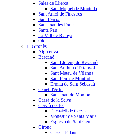
Sales de Llierca
Sant Miquel de Montella
Sant Aniol de Finestres
Sant Ferriol
Sant Joan les Fonts
Santa Pau
La Vall de Bianya
Olot
El Gironès
Aiguaviva
Bescanó
Sant Llorenç de Bescanó
Sant Andreu d'Estanyol
Sant Mateu de Vilanna
Sant Pere de Montfullà
Ermita de Sant Sebastià
Canet d'Adri
Sant Joan de Montbó
Cassà de la Selva
Cervià de Ter
El castell de Cervià
Monestir de Santa Maria
Església de Sant Genís
Girona
Cases i Palaus