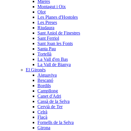
Mieres
Montagut i Oix
Olot
Les Planes d'Hostoles
Les Preses
Riudaura
Sant Aniol de Finestres
Sant Ferriol
Sant Joan les Fonts
Santa Pau
Tortellà
La Vall d'en Bas
La Vall de Bianya
El Gironès
Aiguaviva
Bescanó
Bordils
Campllong
Canet d'Adri
Cassà de la Selva
Cervià de Ter
Celrà
Flaçà
Fornells de la Selva
Girona