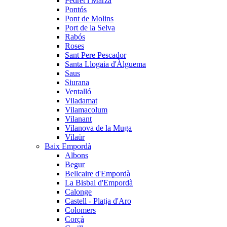
Pedret i Marzà
Pontós
Pont de Molins
Port de la Selva
Rabós
Roses
Sant Pere Pescador
Santa Llogaia d'Àlguema
Saus
Siurana
Ventalló
Viladamat
Vilamacolum
Vilanant
Vilanova de la Muga
Vilaür
Baix Empordà
Albons
Begur
Bellcaire d'Empordà
La Bisbal d'Empordà
Calonge
Castell - Platja d'Aro
Colomers
Corçà