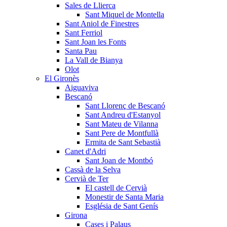
Sales de Llierca
Sant Miquel de Montella
Sant Aniol de Finestres
Sant Ferriol
Sant Joan les Fonts
Santa Pau
La Vall de Bianya
Olot
El Gironès
Aiguaviva
Bescanó
Sant Llorenç de Bescanó
Sant Andreu d'Estanyol
Sant Mateu de Vilanna
Sant Pere de Montfullà
Ermita de Sant Sebastià
Canet d'Adri
Sant Joan de Montbó
Cassà de la Selva
Cervià de Ter
El castell de Cervià
Monestir de Santa Maria
Església de Sant Genís
Girona
Cases i Palaus