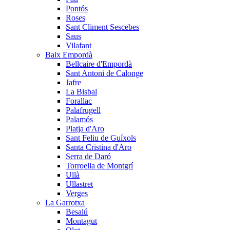
Pontós
Roses
Sant Climent Sescebes
Saus
Vilafant
Baix Empordà
Bellcaire d'Empordà
Sant Antoni de Calonge
Jafre
La Bisbal
Forallac
Palafrugell
Palamós
Platja d'Aro
Sant Feliu de Guíxols
Santa Cristina d'Aro
Serra de Daró
Torroella de Montgrí
Ullà
Ullastret
Verges
La Garrotxa
Besalú
Montagut