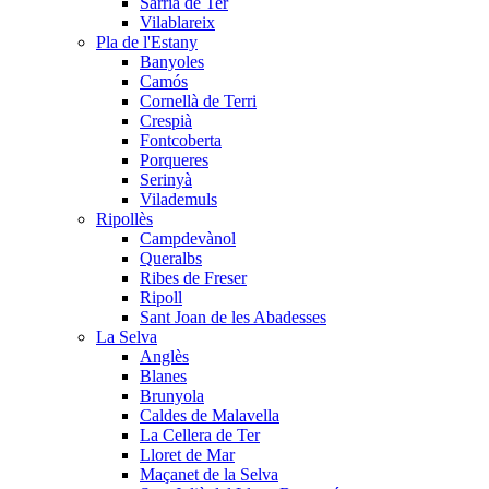
Sarrià de Ter
Vilablareix
Pla de l'Estany
Banyoles
Camós
Cornellà de Terri
Crespià
Fontcoberta
Porqueres
Serinyà
Vilademuls
Ripollès
Campdevànol
Queralbs
Ribes de Freser
Ripoll
Sant Joan de les Abadesses
La Selva
Anglès
Blanes
Brunyola
Caldes de Malavella
La Cellera de Ter
Lloret de Mar
Maçanet de la Selva