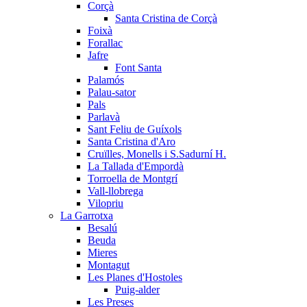
Corçà
Santa Cristina de Corçà
Foixà
Forallac
Jafre
Font Santa
Palamós
Palau-sator
Pals
Parlavà
Sant Feliu de Guíxols
Santa Cristina d'Aro
Cruïlles, Monells i S.Sadurní H.
La Tallada d'Empordà
Torroella de Montgrí
Vall-llobrega
Vilopriu
La Garrotxa
Besalú
Beuda
Mieres
Montagut
Les Planes d'Hostoles
Puig-alder
Les Preses