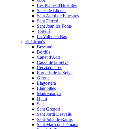
Olot
Les Planes d'Hostoles
Sales de Llierca
Sant Aniol de Finestres
Sant Ferriol
Sant Joan les Fonts
Tortellà
La Vall d'en Bas
El Gironès
Bescanó
Bordils
Canet d'Adri
Cassà de la Selva
Cervià de Ter
Fornells de la Selva
Girona
Llagostera
Llambilles
Madremanya
Quart
Salt
Sant Gregori
Sant Jordi Desvalls
Sant Julià de Ramis
Sant Martí de Llémana