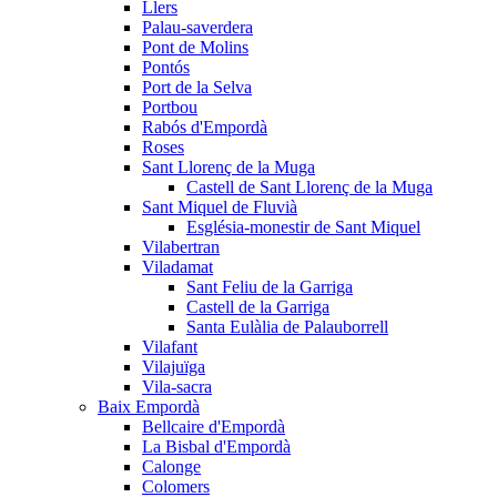
Llers
Palau-saverdera
Pont de Molins
Pontós
Port de la Selva
Portbou
Rabós d'Empordà
Roses
Sant Llorenç de la Muga
Castell de Sant Llorenç de la Muga
Sant Miquel de Fluvià
Església-monestir de Sant Miquel
Vilabertran
Viladamat
Sant Feliu de la Garriga
Castell de la Garriga
Santa Eulàlia de Palauborrell
Vilafant
Vilajuïga
Vila-sacra
Baix Empordà
Bellcaire d'Empordà
La Bisbal d'Empordà
Calonge
Colomers