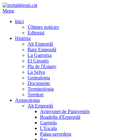
Menu
Inici
Últimes notícies
Editorial
Història
Alt Empordà
Baix Empordà
La Garrotxa
El Gironès
Pla de l'Estany
La Selva
Genealogia
Documents
Terminologia
Territori
Arqueologia
Alt Empordà
Avinyonet de Puigventós
Boadella d'Empordà
Garrigàs
L'Escala
Palau-saverdera
Pau