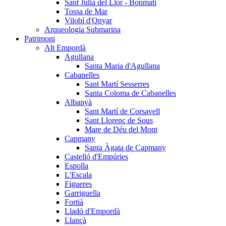
Sant Julià del Llor - Bonmatí
Tossa de Mar
Vilobí d'Onyar
Arqueologia Submarina
Patrimoni
Alt Empordà
Agullana
Santa Maria d'Agullana
Cabanelles
Sant Martí Sesserres
Santa Coloma de Cabanelles
Albanyà
Sant Martí de Corsavell
Sant Llorenç de Sous
Mare de Déu del Mont
Capmany
Santa Àgata de Capmany
Castelló d'Empúries
Espolla
L'Escala
Figueres
Garriguella
Fortià
Lladó d'Empordà
Llançà